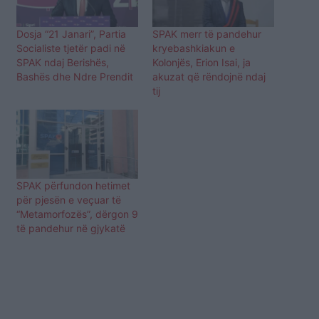
Dosja “21 Janari”, Partia
SPAK merr të pandehur
Socialiste tjetër padi në
kryebashkiakun e
SPAK ndaj Berishës,
Kolonjës, Erion Isai, ja
Bashës dhe Ndre Prendit
akuzat që rëndojnë ndaj
tij
SPAK përfundon hetimet
për pjesën e veçuar të
“Metamorfozës”, dërgon 9
të pandehur në gjykatë