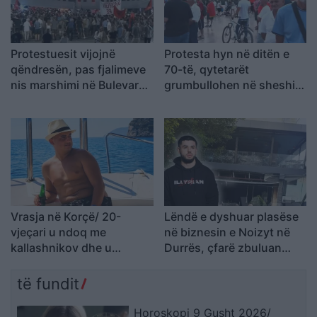
Protestuesit vijojnë
Protesta hyn në ditën e
qëndresën, pas fjalimeve
70-të, qytetarët
nis marshimi në Bulevard:
grumbullohen në sheshin
“Nesër më shumë!”
“Skënderbej”: Rama, jep
dorëheqjen!
Vrasja në Korçë/ 20-
Lëndë e dyshuar plasëse
vjeçari u ndoq me
në biznesin e Noizyt në
kallashnikov dhe u
Durrës, çfarë zbuluan
ekzekutua në një pallat,
autoritetet
autori i dyshuar dhe
të fundit
viktima ishin rritur bashkë
Horoskopi 9 Gusht 2026/