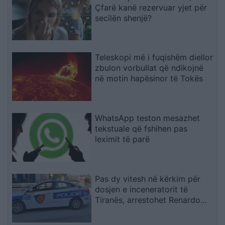
Çfarë kanë rezervuar yjet për
secilën shenjë?
Teleskopi më i fuqishëm diellor
zbulon vorbullat që ndikojnë
në motin hapësinor të Tokës
WhatsApp teston mesazhet
tekstuale që fshihen pas
leximit të parë
Pas dy vitesh në kërkim për
dosjen e inceneratorit të
Tiranës, arrestohet Renardo
Nallbani në Palasë