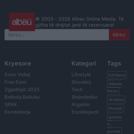
© 2003 -
2026 Albeu Online Media. Të
gjitha të drejtat janë të rezervuara!
Search
Kryesore
Kategori
Tags
Erion Veliaj
Lifestyle
Edi Rama
Free Esim
Showbiz
Albania
Zgjedhjet 2025
Tech
News
Belinda Balluku
Shëndetësi
Ilir Meta
SPAK
Argetim
Piranjat
Kombëtarja
Enciklopedi
gazeta,
tv,
portale