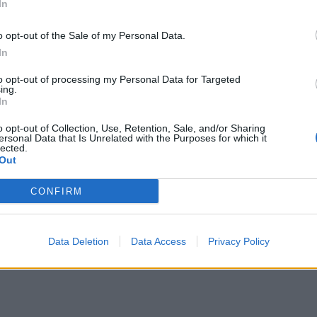
In
o opt-out of the Sale of my Personal Data.
In
Guardiola e konfirmon: Man.City e
vështirë të fokusohet në Premierli
to opt-out of processing my Personal Data for Targeted
Pas fitores së Manchester City në
ing.
In
FA, trajneri Pep Guardiola ka dhën
komente edhe për ecurinë e skua
o opt-out of Collection, Use, Retention, Sale, and/or Sharing
Premierligë. City nuk ka pasur rezu
ersonal Data that Is Unrelated with the Purposes for which it
më të mira të mundshme, dhe kjo 
lected.
vërtetua edhe me shpalljen kampi
Out
Liverpool, javë para përfundimit të
tull në Angli, Guardiola i
Krejt këto telashe…
se nuk fitojmë, jemi jashtë
CONFIRM
Data Deletion
Data Access
Privacy Policy