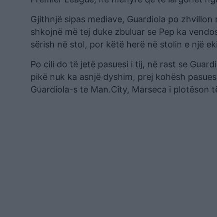
Gjithnjë sipas mediave, Guardiola po zhvillon 
shkojnë më tej duke zbuluar se Pep ka vendosu
sërish në stol, por këtë herë në stolin e një e
Po cili do të jetë pasuesi i tij, në rast se Guar
pikë nuk ka asnjë dyshim, prej kohësh pasuesi
Guardiola-s te Man.City, Marseca i plotëson të 