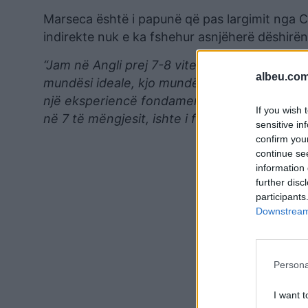
Marseca është i papunë që pas largimit nga 
indirekte nuk e ka fshehur asnjëherë dëshirën
“Jam në Angli prej 7-8 vitesh, ndihem shumë m
albeu.com
mundësi ideale, kjo mundësi mund të jetë edh
një eksperiencë fondamentale. Me të kam mësu
If you wish 
në 7 të mëngjesit, ishte i fundit që largohej 
sensitive in
confirm you
continue se
information 
further disc
participants
Downstream 
Persona
I want t