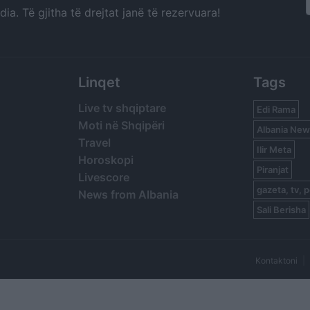
a. Të gjitha të drejtat janë të rezervuara!
Linqet
Tags
Live tv shqiptare
Edi Rama
Moti në Shqipëri
Albania New
Travel
Ilir Meta
Horoskopi
Piranjat
Livescore
gazeta, tv, p
News from Albania
Sali Berisha
Kontaktoni