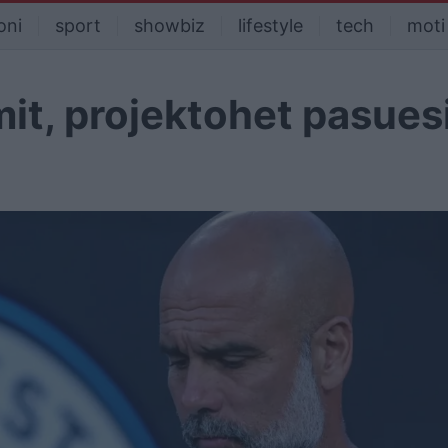
oni
sport
showbiz
lifestyle
tech
moti
it, projektohet pasuesi 