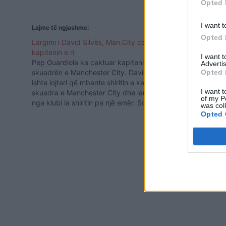
Opted 
I want t
Lajme të ngjashme:
Opted 
Largimi i David Silvës, Man.City cakton
kapitenin e ri
I want 
Pep Guardiola ka caktuar kapitenin e ri në
Advertis
skuadrën e Manchester City. David Silva
Opted 
ishte lojtari që mbante shiritin e kapitenit te
I want t
skuadra e Manchester City dhe largimi i tij
of my P
nga klubi la shiritin pa një emër. Sot
was col
njoftohet se Pep Guardiola ka caktuar
Opted 
Fernandinhon si kapiten skuadre. Braziliani
Beteja për ti
është…
sinqertë: Në