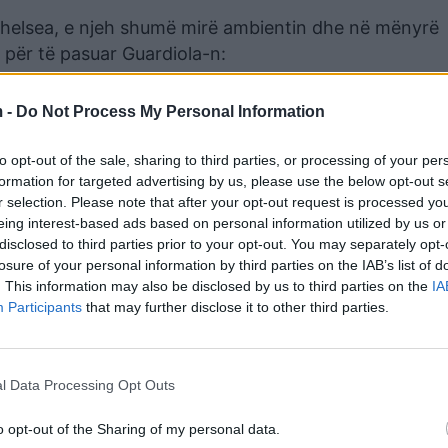
Chelsea, e njeh shumë mirë ambientin dhe në mënyrë
 për të pasuar Guardiola-n:
irë këtu, por puna e trajnerit të dërgon aty ku ësht
 -
Do Not Process My Personal Information
e në Itali. Unë pasuesi i Guardiola? Të punoja me të
ar kulturën e punës. Ai ishte i pari që vinte në pu
to opt-out of the sale, sharing to third parties, or processing of your per
nga zyra në orën 19:00”,
u shpreh Marseca.
formation for targeted advertising by us, please use the below opt-out s
r selection. Please note that after your opt-out request is processed y
eing interest-based ads based on personal information utilized by us or
disclosed to third parties prior to your opt-out. You may separately opt-
losure of your personal information by third parties on the IAB’s list of
. This information may also be disclosed by us to third parties on the
IA
Participants
that may further disclose it to other third parties.
l Data Processing Opt Outs
o opt-out of the Sharing of my personal data.