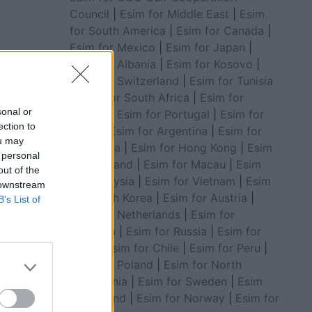
Council
|
Esim for Middle East
|
Esim
for South America
|
Esim for Canada
|
Esim for Mexico
|
Esim for Japan
|
Esim for Albania
|
Esim for Kosovo
|
ë një
Esim for Switzerland
|
Esim for Tunisia
 ka qenë
|
Esim for South Africa
|
Esim for
në, që
sonal or
Algeria
|
Esim for Portugal
|
Esim for
ection to
Brazil
|
Esim for Argentina
|
Esim for
ou may
Colombia
|
Esim for Hong Kong
|
Esim
 personal
for Thailand
|
Esim for Macau
|
Esim
out of the
for Malaysia
|
Esim for Vietnam
|
Esim
 downstream
for South Korea
|
Esim for Austria
|
B’s List of
Esim for Netherlands
|
Esim for
Australia
|
Esim for Russia
|
Esim for
India
|
Esim for Chile
|
Esim for Peru
|
Esim for Poland
|
Esim for North
Macedonia
|
Esim for Sweden
|
Esim
for Finland
|
Esim for Norway
|
Esim for