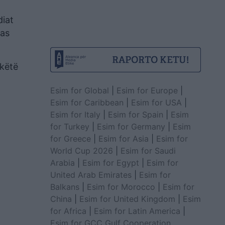
diat
pas
 këtë
Esim for Global
|
Esim for Europe
|
Esim for Caribbean
|
Esim for USA
|
Esim for Italy
|
Esim for Spain
|
Esim
for Turkey
|
Esim for Germany
|
Esim
for Greece
|
Esim for Asia
|
Esim for
World Cup 2026
|
Esim for Saudi
Arabia
|
Esim for Egypt
|
Esim for
United Arab Emirates
|
Esim for
Balkans
|
Esim for Morocco
|
Esim for
China
|
Esim for United Kingdom
|
Esim
for Africa
|
Esim for Latin America
|
Esim for GCC Gulf Cooperation