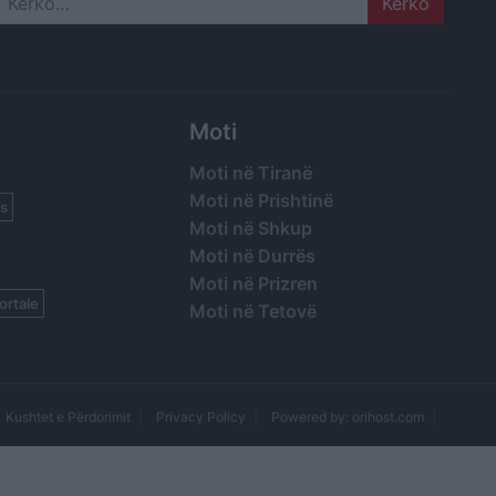
Search
Moti
Moti në Tiranë
Moti në Prishtinë
s
Moti në Shkup
Moti në Durrës
Moti në Prizren
ortale
Moti në Tetovë
Kushtet e Përdorimit
Privacy Policy
Powered by: orihost.com