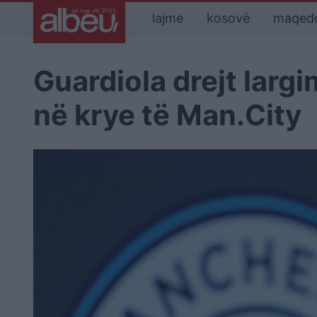
lajme
kosovë
maqed
Guardiola drejt largim
në krye të Man.City