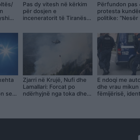
oltës/
Pas dy vitesh në kërkim
Përfundon pas 
in
për dosjen e
protesta kundër
ryshim
inceneratorit të Tiranës,
politike: “Nesër
 Rama
arrestohet Renardo
shumë!”
Nallbani në Palasë
xehta
Zjarri në Krujë, Nufi dhe
E ndoqi me aut
Lamallari: Forcat po
dhe vrau mikun
on se
ndërhyjnë nga toka dhe
fëmijërisë, iden
ajri
autori i dyshua
në kërkim