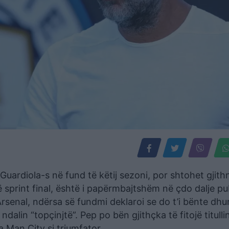
 Guardiola-s në fund të këtij sezoni, por shtohet gjith
 sprint final, është i papërmbajtshëm në çdo dalje pu
 Arsenal, ndërsa së fundmi deklaroi se do t’i bënte dh
ndalin “topçinjtë”. Pep po bën gjithçka të fitojë titulli
 Man.City si triumfator.