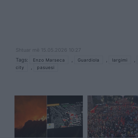
Shtuar
më
15.05.2026 10:27
Tags:
,
,
,
Enzo Marseca
Guardiola
largimi
,
city
pasuesi