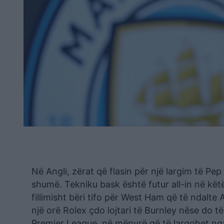
Në Angli, zërat që flasin për një largim të Pep
shumë. Tekniku bask është futur all-in në këtë
fillimisht bëri tifo për West Ham që të ndalte
një orë Rolex çdo lojtari të Burnley nëse do të 
Premier League, në mënyrë që të largohet nga