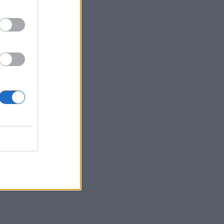
Belgium
 ka të
gë
 Kupën
ë disa
drës në
ltatet
u
on të
 sezonit.