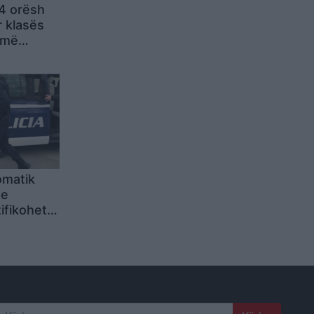
4 orësh
 klasës
 më
omatik
 e
tifikohet
r që është