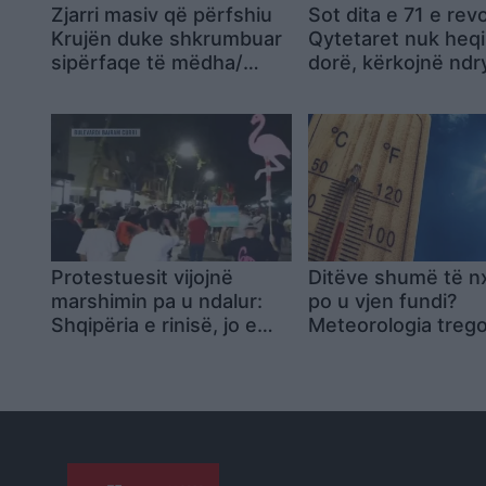
Zjarri masiv që përfshiu
Sot dita e 71 e rev
Krujën duke shkrumbuar
Qytetaret nuk heq
sipërfaqe të mëdha/
dorë, kërkojnë nd
Rama: Shmangëm një
të klasës politike:
bilanc tragjik
jep dorëheqjen
Protestuesit vijojnë
Ditëve shumë të n
marshimin pa u ndalur:
po u vjen fundi?
Shqipëria e rinisë, jo e
Meteorologia treg
partisë!
kur nis rënia e
temperaturave