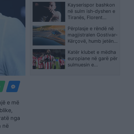
Kayserispor bashkon
dashurës nga viktima
në sulm ish-dyshen e
Tiranës, Florent
Hasani firmos në Turqi
Përplasje e rëndë në
magjistralen Gostivar-
Kërçovë, humb jetën
një shofer dhe
Katër klubet e mëdha
plagoset rëndë një
europiane në garë për
tjetër
sulmuesin e
Brentfordit, Igor
Thiago
një e më
blike,
uratë nga
n në