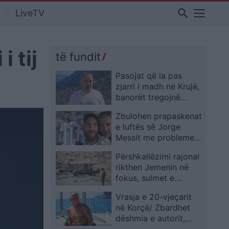
search
LiveTV
i tij
të fundit
Pasojat që la pas
zjarri i madh në Krujë,
banorët tregojnë
momentet e tmerrit:
Zbulohen prapaskenat
Flakët i kemi mbajtur
e luftës së Jorge
vetë nën kontroll,
Messit me problemet
zjarrfikësja fiku vetëm
shëndetësore, Leo
vatrat e vogla
Përshkallëzimi rajonal
shqyrtoi largimin nga
(VIDEO)
rikthen Jemenin në
Botërori
fokus, sulmet e
Huthive shtojnë
Vrasja e 20-vjeçarit
rrezikun e zgjerimit të
në Korçë/ Zbardhet
luftës
dëshmia e autorit,
shkak ngacmimi i të