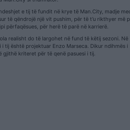
ndeshjet e tij të fundit në krye të Man.City, madje me
r të qëndrojë një vit pushim, për të t’u rikthyer më 
kipi përfaqësues, për herë të parë në karrierë.
diola realisht do të largohet në fund të këtij sezoni. Në
 i tij është projektuar Enzo Marseca. Dikur ndihmës i
gjithë kriteret për të qenë pasuesi i tij.