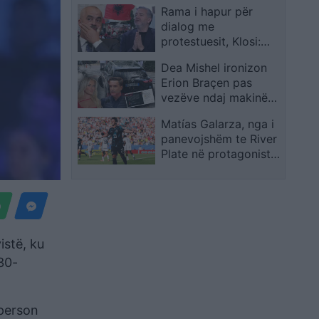
Rama i hapur për
Ramën
dialog me
protestuesit, Klosi:
Nuk negociohet
Dea Mishel ironizon
dorëheqja e qeverisë
Erion Braçen pas
vezëve ndaj makinës,
deputeti i kthen
Matías Galarza, nga i
përgjigje
panevojshëm te River
Plate në protagonistin
e Paraguait në Kupën
e Botës 2026
istë, ku
30-
 person