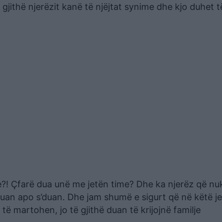
të gjithë njerëzit kanë të njëjtat synime dhe kjo duhet t
e?! Çfarë dua unë me jetën time? Dhe ka njerëz që nu
duan apo s’duan. Dhe jam shumë e sigurt që në këtë je
 të martohen, jo të gjithë duan të krijojnë familje