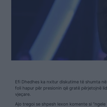
Efi Dhedhes ka nxitur diskutime të shumta në r
foli hapur për presionin që gratë përjetojnë 
vjeçare.
Ajo tregoi se shpesh lexon komente si “ngele 