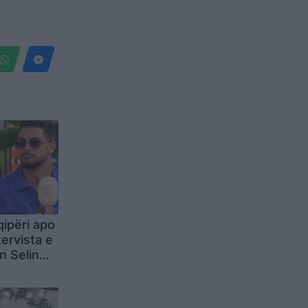
ipëri apo
ervista e
in Selin
filluar të