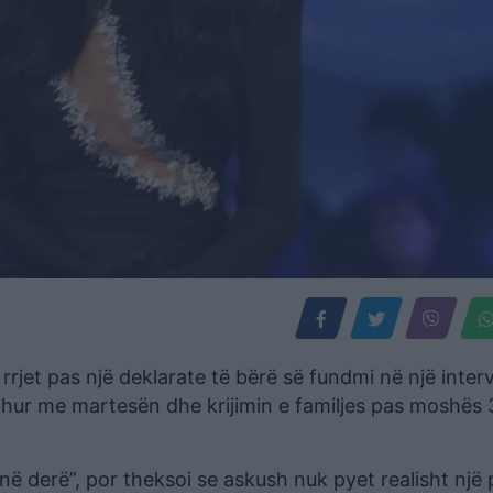
rjet pas një deklarate të bërë së fundmi në një interv
lidhur me martesën dhe krijimin e familjes pas moshës 
në derë”, por theksoi se askush nuk pyet realisht një