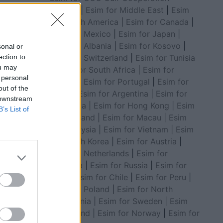
ë gjë që
Council
|
Esim for Middle East
|
Esim
një
for South America
|
Esim for Canada
|
Esim for Mexico
|
Esim for Japan
|
eh ajo.
Esim for Albania
|
Esim for Kosovo
|
sonal or
ection to
Esim for Switzerland
|
Esim for Tunisia
ou may
|
Esim for South Africa
|
Esim for
 personal
Algeria
|
Esim for Portugal
|
Esim for
out of the
Brazil
|
Esim for Argentina
|
Esim for
 downstream
Colombia
|
Esim for Hong Kong
|
Esim
B’s List of
for Thailand
|
Esim for Macau
|
Esim
for Malaysia
|
Esim for Vietnam
|
Esim
for South Korea
|
Esim for Austria
|
Esim for Netherlands
|
Esim for
Australia
|
Esim for Russia
|
Esim for
India
|
Esim for Chile
|
Esim for Peru
|
Esim for Poland
|
Esim for North
Macedonia
|
Esim for Sweden
|
Esim
for Finland
|
Esim for Norway
|
Esim for