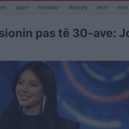
oni
sport
showbiz
lifestyle
tech
moti
esionin pas të 30-ave: J