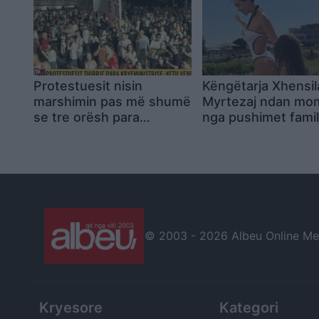
Protestuesit nisin
Këngëtarja Xhensil
marshimin pas më shumë
Myrtezaj ndan mo
se tre orësh para
nga pushimet famil
Kryeministrisë,
organizatorët thërrasin
tubim nesër në 10:00
para SPAK
© 2003 -
2026 Albeu Online Medi
Kryesore
Kategori