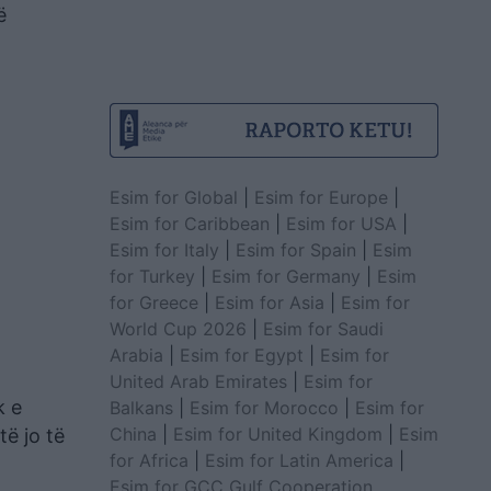
ë
Esim for Global
|
Esim for Europe
|
Esim for Caribbean
|
Esim for USA
|
Esim for Italy
|
Esim for Spain
|
Esim
for Turkey
|
Esim for Germany
|
Esim
for Greece
|
Esim for Asia
|
Esim for
World Cup 2026
|
Esim for Saudi
Arabia
|
Esim for Egypt
|
Esim for
United Arab Emirates
|
Esim for
k e
Balkans
|
Esim for Morocco
|
Esim for
China
|
Esim for United Kingdom
|
Esim
të jo të
for Africa
|
Esim for Latin America
|
Esim for GCC Gulf Cooperation