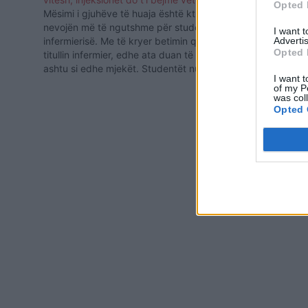
Opted 
Mësimi i gjuhëve të huaja është kthyer në
nevojën më të ngutshme për studentët e
I want 
Advertis
infermierisë. Me të kryer betimin qe u jep
Opted 
titullin infermier, edhe ata duan të ikin,
ashtu si edhe mjekët. Studentët nuk
I want t
fshehin faktin se zgjedhja e infermierisë,
of my P
për shumë prej tyre, nuk ka qenë pasion…
Kunja mes Ef
was col
Opted 
Moderatorja: