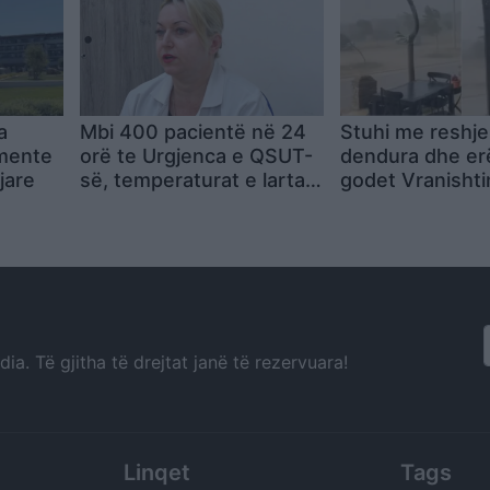
a
Mbi 400 pacientë në 24
Stuhi me reshje
mente
orë te Urgjenca e QSUT-
dendura dhe erë
jare
së, temperaturat e larta
godet Vranishti
rrisin rastet
zonën e Lumit t
a. Të gjitha të drejtat janë të rezervuara!
Linqet
Tags