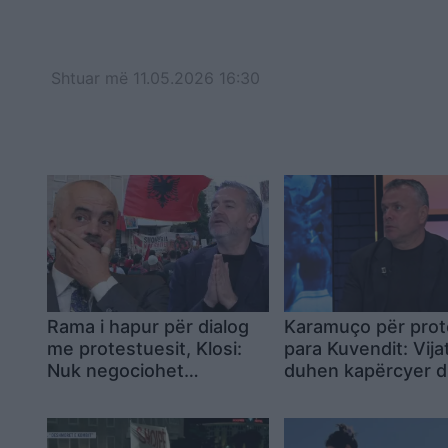
Shtuar
më
11.05.2026 16:30
Rama i hapur për dialog
Karamuço për pro
me protestuesit, Klosi:
para Kuvendit: Vija
Nuk negociohet
duhen kapërcyer d
dorëheqja e qeverisë
destabilitetit të ve