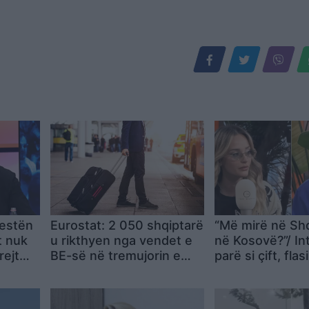
testën
Eurostat: 2 050 shqiptarë
“Më mirë në Shq
t nuk
u rikthyen nga vendet e
në Kosovë?”/ Int
rejt
BE-së në tremujorin e
parë si çift, flas
ndit
parë të 2026
dhe Gimbo Kemi 
bashkëjetojmë