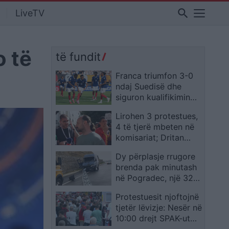
search
LiveTV
o të
të fundit
Franca triumfon 3-0
ndaj Suedisë dhe
siguron kualifikimin
për në raundin e 16-të
Lirohen 3 protestues,
4 të tjerë mbeten në
komisariat; Dritan
Goxhaj: Ishim kordon
Dy përplasje rrugore
mes policisë dhe
brenda pak minutash
qytetarëve, shoqërimi
në Pogradec, një 32-
i paligjshëm
vjeçar humb jetën dhe
Protestuesit njoftojnë
disa persona
tjetër lëvizje: Nesër në
plagosen
10:00 drejt SPAK-ut
me “provën” për Edi