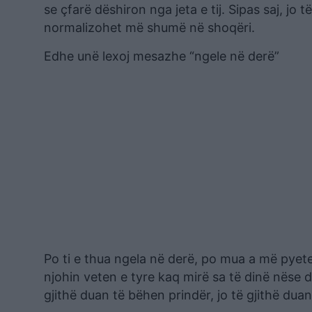
se çfarë dëshiron nga jeta e tij. Sipas saj, jo 
normalizohet më shumë në shoqëri.
Edhe unë lexoj mesazhe “ngele në derë”
Po ti e thua ngela në derë, po mua a më pyet
njohin veten e tyre kaq mirë sa të dinë nëse 
gjithë duan të bëhen prindër, jo të gjithë duan