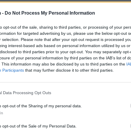
 bërë 30 vjeçe?! Ndërkohë që është vetëm një jetë! Nj
shtë po aq e gjatë, aq dhe e shkurtër. Të rri unë me 
 -
Do Not Process My Personal Information
rë unë nuk e dua! Fare! Mjafton të rri vetëm…-u shpr
to opt-out of the sale, sharing to third parties, or processing of your per
formation for targeted advertising by us, please use the below opt-out s
r selection. Please note that after your opt-out request is processed y
eing interest-based ads based on personal information utilized by us or
disclosed to third parties prior to your opt-out. You may separately opt-
losure of your personal information by third parties on the IAB’s list of
. This information may also be disclosed by us to third parties on the
IA
Participants
that may further disclose it to other third parties.
l Data Processing Opt Outs
o opt-out of the Sharing of my personal data.
In
o opt-out of the Sale of my Personal Data.