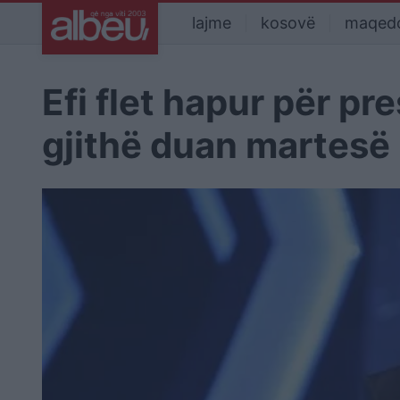
lajme
kosovë
maqed
Efi flet hapur për pr
gjithë duan martesë