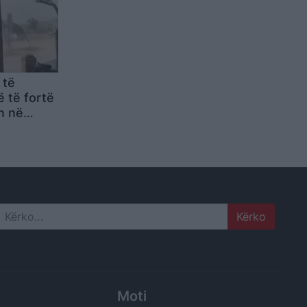
 të
 të fortë
n në
ë Vlorës
Search
Moti