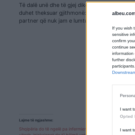
Të dalë unë dhe të gjej dikë vetëm sepse kam
duhet theksuar gjithmonë: Është një jetë, që ë
albeu.com
partner që nuk jam e lumtur dhe e qetë, atëhe
If you wish 
sensitive in
confirm you
continue se
information 
further disc
participants
Downstream 
Persona
I want t
Opted 
Lajme të ngjashme:
Shqipëria do të ngelë pa infermierë! Pas 5
I want t
vitesh, injeksionet do t’i bëjmë vetë