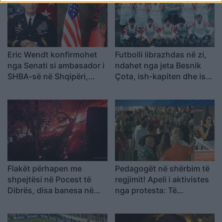
Eric Wendt konfirmohet
Futbolli librazhdas në zi,
nga Senati si ambasador i
ndahet nga jeta Besnik
SHBA-së në Shqipëri,
Çota, ish-kapiten dhe ish-
emërimi pret firmën e
trajner i Sopotit
Trump
Flakët përhapen me
Pedagogët në shërbim të
shpejtësi në Pocest të
regjimit! Apeli i aktivistes
Dibrës, disa banesa në
nga protesta: Të
rrezik
bashkohemi për
Shqipërinë që meritojmë