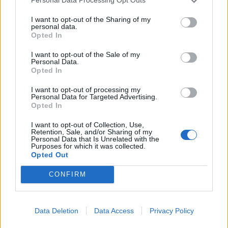
Personal Data Processing Opt Outs
I want to opt-out of the Sharing of my
personal data.
Opted In
I want to opt-out of the Sale of my
Personal Data.
Opted In
I want to opt-out of processing my
Personal Data for Targeted Advertising.
Opted In
Shtuar
më
12.01.2025 15:54
I want to opt-out of Collection, Use,
Retention, Sale, and/or Sharing of my
Tags:
,
Heidi
romeo
Personal Data that Is Unrelated with the
Purposes for which it was collected.
Opted Out
CONFIRM
Data Deletion
Data Access
Privacy Policy