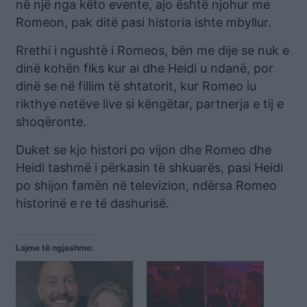
në një nga këto evente, ajo është njohur me
Romeon, pak ditë pasi historia ishte mbyllur.
Rrethi i ngushtë i Romeos, bën me dije se nuk e
dinë kohën fiks kur ai dhe Heidi u ndanë, por
dinë se në fillim të shtatorit, kur Romeo iu
rikthye netëve live si këngëtar, partnerja e tij e
shoqëronte.
Duket se kjo histori po vijon dhe Romeo dhe
Heidi tashmë i përkasin të shkuarës, pasi Heidi
po shijon famën në televizion, ndërsa Romeo
historinë e re të dashurisë.
Lajme të ngjashme: