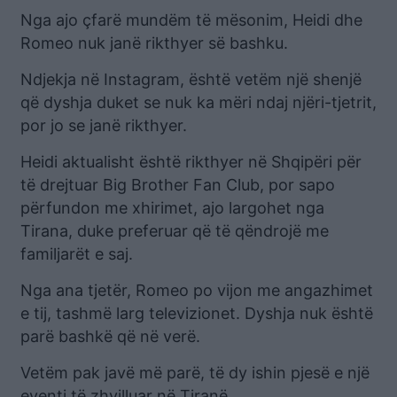
Nga ajo çfarë mundëm të mësonim, Heidi dhe
Romeo nuk janë rikthyer së bashku.
Ndjekja në Instagram, është vetëm një shenjë
që dyshja duket se nuk ka mëri ndaj njëri-tjetrit,
por jo se janë rikthyer.
Heidi aktualisht është rikthyer në Shqipëri për
të drejtuar Big Brother Fan Club, por sapo
përfundon me xhirimet, ajo largohet nga
Tirana, duke preferuar që të qëndrojë me
familjarët e saj.
Nga ana tjetër, Romeo po vijon me angazhimet
e tij, tashmë larg televizionet. Dyshja nuk është
parë bashkë që në verë.
Vetëm pak javë më parë, të dy ishin pjesë e një
eventi të zhvilluar në Tiranë.