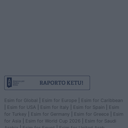
Esim for Global
|
Esim for Europe
|
Esim for Caribbean
|
Esim for USA
|
Esim for Italy
|
Esim for Spain
|
Esim
for Turkey
|
Esim for Germany
|
Esim for Greece
|
Esim
for Asia
|
Esim for World Cup 2026
|
Esim for Saudi
Arabia
|
Esim for Egypt
|
Esim for United Arab