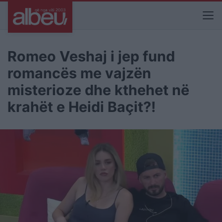
Romeo Veshaj i jep fund
romancës me vajzën
misterioze dhe kthehet në
krahët e Heidi Baçit?!