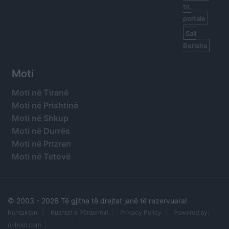
tv,
portale
Sali
Berisha
Moti
Moti në Tiranë
Moti në Prishtinë
Moti në Shkup
Moti në Durrës
Moti në Prizren
Moti në Tetovë
© 2003 -
2026 Të gjitha të drejtat janë të rezervuara!
Kontaktoni
Kushtet e Përdorimit
Privacy Policy
Powered by:
orihost.com