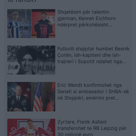
paguajnë taksapaguesit
Shqetësim për talentin
gjerman, Kennet Eichhorn
ndërpret përkohësisht
karrierën për arsye
shëndetësore
Futbolli shqiptar humbet Besnik
Çotën, ish-kapiteni dhe ish-
trajneri i Sopotit ndahet nga
jeta në moshën 56-vjeçare
Eric Wendt konfirmohet nga
Senati si ambasador i SHBA-së
në Shqipëri, emërimi pret
firmën e Trump
Zyrtare, Fisnik Asllani
transferohet te RB Leipzig për
30 milionë euro