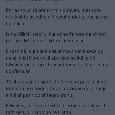
Por ashtu si të pranishmit pohuan, mes tyre
nuk kishte as edhe një përshëndetje, dhe jo më
një takim.
Ishte fillimi i tetorit, kur edhe Panorama shkroi
për një flirt të ri që aktori kishte nisur.
E tashmë, kur kanë kaluar më shumë sesa dy
muaj, miqtë pranë tij zbulojnë se lidhja që
fillimisht përflitej si thashetheme, tashmë është
konfirmuar.
Të shumtë janë njerëzit që e kanë parë tashmë
Romeon në shoqëri të vajzës brune që gjithnjë
e më shpesh po shfaqet krah tij.
Fillimisht, miqtë e afërt të tij ishin skeptik rreth
fatit që kjo histori do të kishte.