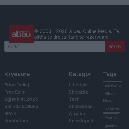
© 2003 -
2026 Albeu Online Media. Të
gjitha të drejtat janë të rezervuara!
Search
Kryesore
Kategori
Tags
Erion Veliaj
Lifestyle
Edi Rama
Free Esim
Showbiz
Albania
Zgjedhjet 2025
Tech
News
Belinda Balluku
Shëndetësi
Ilir Meta
SPAK
Argetim
Piranjat
Kombëtarja
Enciklopedi
gazeta,