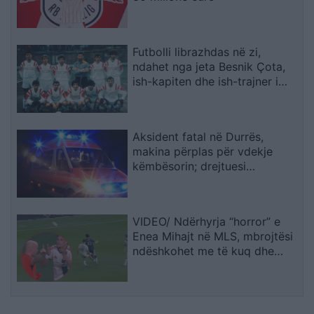
Futbolli librazhdas në zi,
ndahet nga jeta Besnik Çota,
ish-kapiten dhe ish-trajner i
Sopotit
Aksident fatal në Durrës,
makina përplas për vdekje
këmbësorin; drejtuesi
shoqërohet në polici
VIDEO/ Ndërhyrja “horror” e
Enea Mihajt në MLS, mbrojtësi
ndëshkohet me të kuq dhe
gjobë