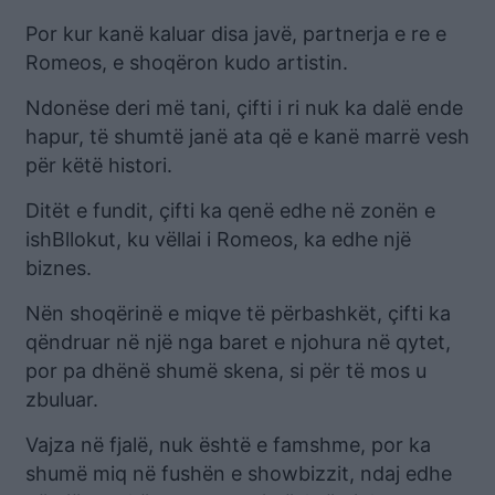
Por kur kanë kaluar disa javë, partnerja e re e
Romeos, e shoqëron kudo artistin.
Ndonëse deri më tani, çifti i ri nuk ka dalë ende
hapur, të shumtë janë ata që e kanë marrë vesh
për këtë histori.
Ditët e fundit, çifti ka qenë edhe në zonën e
ishBllokut, ku vëllai i Romeos, ka edhe një
biznes.
Nën shoqërinë e miqve të përbashkët, çifti ka
qëndruar në një nga baret e njohura në qytet,
por pa dhënë shumë skena, si për të mos u
zbuluar.
Vajza në fjalë, nuk është e famshme, por ka
shumë miq në fushën e showbizzit, ndaj edhe