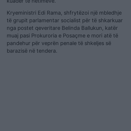
kuadër të hetimeve.
Kryeministri Edi Rama, shfrytëzoi një mbledhje
të grupit parlamentar socialist për të shkarkuar
nga postet qeveritare Belinda Ballukun, katër
muaj pasi Prokuroria e Posaçme e mori atë të
pandehur për veprën penale të shkeljes së
barazisë në tendera.