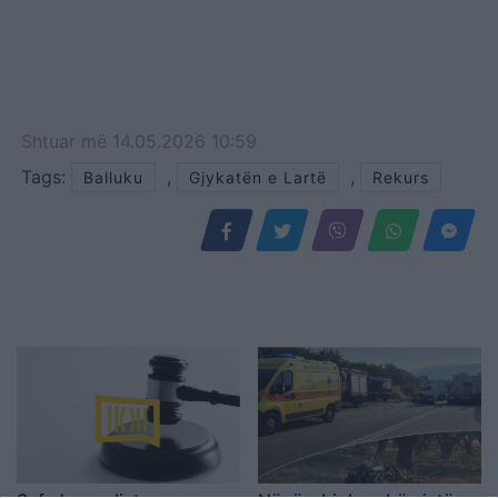
Shtuar
më
14.05.2026 10:59
Tags:
,
,
Balluku
Gjykatën e Lartë
Rekurs