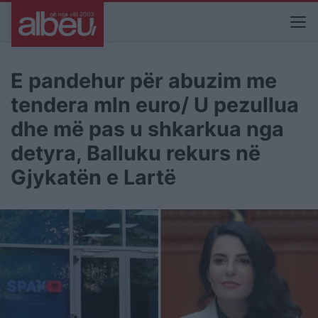
E pandehur për abuzim me
tendera mln euro/ U pezullua
dhe më pas u shkarkua nga
detyra, Balluku rekurs në
Gjykatën e Lartë