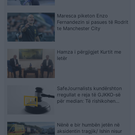
Maresca piketon Enzo
Fernandezin si pasues të Rodrit
te Manchester City
Hamza i përgjigjet Kurtit me
letër
SafeJournalists kundërshton
rregullat e reja të GJKKO-së
për median: Të rishikohen
kufizimet ndaj gazetarëve dhe
informimit publik
Nënë e bir humbën jetën në
aksidentin tragjik/ Ishin nisur