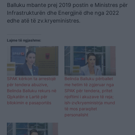
Balluku mbante prej 2019 postin e Ministres për
Infrastrukturën dhe Energjinë dhe nga 2022
edhe atë të zv.kryeministres.
Lajme të ngjashme:
SPAK kërkon ta arrestojë
Belinda Balluku përballet
për tendera abuzive,
me hetim të zgjeruar nga
Belinda Balluku rekurs në
SPAK për tendera, pritet
Gjykatën e Lartë për
njoftimi i akuzave të reja;
bllokimin e pasaportës
ish-zv/kryeministrja mund
të mos paraqitet
personalisht