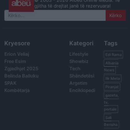
© 2003 -
2026 Albeu Online Media. Të
gjitha të drejtat janë të rezervuara!
Search
Kryesore
Kategori
Tags
Erion Veliaj
Lifestyle
Edi Rama
Free Esim
Showbiz
Albania
Zgjedhjet 2025
Tech
News
Belinda Balluku
Shëndetësi
Ilir Meta
SPAK
Argetim
Piranjat
Kombëtarja
Enciklopedi
gazeta,
tv,
portale
Sali
Berisha