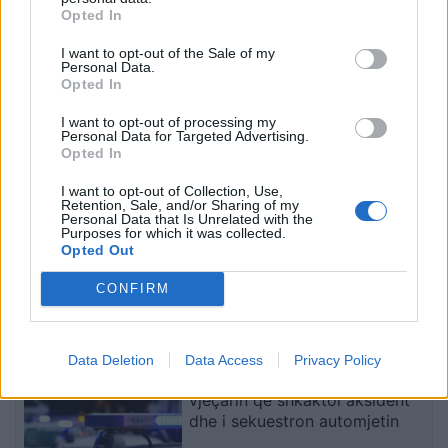
Mashtronte në internet
Publikohen pamjet nga
Opted In
përmes pakove postare,
aksidenti tragjik në Greqi
I want to opt-out of the Sale of my
Prokuroria e Tiranës
ku humbën jetën nënë e
Personal Data.
dërgon për gjykim
bir nga Shqipëria, dy
Opted In
nigerianin
makinat u përplasën kokë
më kokë (VIDEO)
I want to opt-out of processing my
Personal Data for Targeted Advertising.
Opted In
I want to opt-out of Collection, Use,
Retention, Sale, and/or Sharing of my
Personal Data that Is Unrelated with the
Purposes for which it was collected.
BIRN: Dështimi i
Mediat në Iran: Mojtaba
Opted Out
paralajmëruar i aeroportit
Khamenei në shtratin e
të Vlorës rrezikon qindra
vdekjes, lideri suprem në
CONFIRM
milionë euro në arbitrazh
gjendje të rëndë
shëndetësore
të fundit
Data Deletion
Data Access
Privacy Policy
Shkup: Policia ndalon 34-
vjeçarin që shkaktoi aksident
dhe i sekuestron automjetin