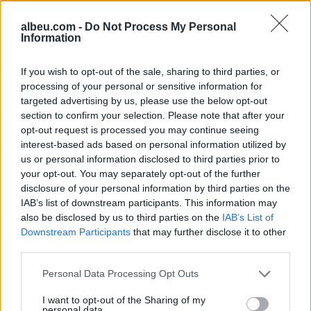
SafeJournalists
Nënë e bir humbën jetën
kundërshton rregullat e
në aksidentin tragjik/
albeu.com -
Do Not Process My Personal
reja të GJKKO-së për
Ishin nisur për në punë,
Information
median: Të rishikohen
por fati u kishte rezervuar
kufizimet ndaj gazetarëve
udhëtimin e fundit (FOTO)
If you wish to opt-out of the sale, sharing to third parties, or
dhe informimit publik
processing of your personal or sensitive information for
targeted advertising by us, please use the below opt-out
section to confirm your selection. Please note that after your
opt-out request is processed you may continue seeing
interest-based ads based on personal information utilized by
us or personal information disclosed to third parties prior to
Europa nën pushtetin e të
E ardhmja e Kombëtares
your opt-out. You may separately opt-out of the further
nxehtit ekstrem, Italia
shqiptare, firmos si
disclosure of your personal information by third parties on the
shpall alarm të kuq në të
profesionist me gjigantët
IAB’s list of downstream participants. This information may
gjitha qytetet kryesore!
e Premier Ligë: “Djall” i
also be disclosed by us to third parties on the
IAB’s List of
Austria dhe Sllovakia,
goditjeve të dënimit
Downstream Participants
that may further disclose it to other
temperatura rekord
third parties.
Personal Data Processing Opt Outs
I want to opt-out of the Sharing of my
personal data.