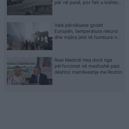
për në punë, por fati u kishte
rezervuar udhëtimin e fundit
(FOTO)
Vala përvëluese godet
Europën, temperatura rekord
dhe mijëra jetë të humbura nga
nxehtësia
Real Madridi heq dorë nga
përforcimet në mesfushë pasi
dështoi marrëveshja me Rodrin