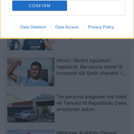
monitorim, zonat e banuara
CONFIRM
jashtë rrezikut
Kontrollet mjekësore pengojnë
Data Deletion
Data Access
Privacy Policy
kalimin e Fisnik Asllanit te RB
Leipzig
Afrimi i Rodrit ngushton
hapësirat, Barcelona mund të
humbasë një tjetër xhevahir të
akademisë
Tre persona plagosen me thikë
në Tanvald të Republikës Çeke,
arrestohet autori
Nëntoger Kushtrim Derguti