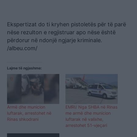
Ekspertizat do ti kryhen pistoletës për të parë
nëse rezulton e regjistruar apo nëse është
përdorur në ndonjë ngjarje kriminale.
/albeu.com/
Lajme të ngjashme:
Armë dhe municion
EMRI/ Nga SHBA në Rinas
luftarak, arrestohet në
me armë dhe municion
Rinas shkodrani
luftarak në valixhe,
arrestohet 51-vjeçari