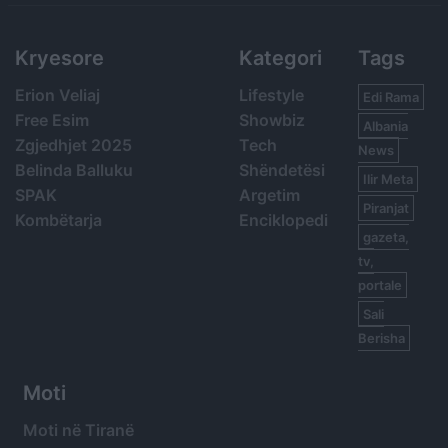
Kryesore
Kategori
Tags
Erion Veliaj
Lifestyle
Edi Rama
Free Esim
Showbiz
Albania
Zgjedhjet 2025
Tech
News
Belinda Balluku
Shëndetësi
Ilir Meta
SPAK
Argetim
Piranjat
Kombëtarja
Enciklopedi
gazeta,
tv,
portale
Sali
Berisha
Moti
Moti në Tiranë