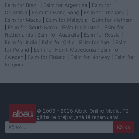
Esim for Brazil
|
Esim for Argentina
|
Esim for
Colombia
|
Esim for Hong Kong
|
Esim for Thailand
|
Esim for Macau
|
Esim for Malaysia
|
Esim for Vietnam
|
Esim for South Korea
|
Esim for Austria
|
Esim for
Netherlands
|
Esim for Australia
|
Esim for Russia
|
Esim for India
|
Esim for Chile
|
Esim for Peru
|
Esim
for Poland
|
Esim for North Macedonia
|
Esim for
Sweden
|
Esim for Finland
|
Esim for Norway
|
Esim for
Belgium
© 2003 -
2026 Albeu Online Media. Të
gjitha të drejtat janë të rezervuara!
Search