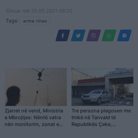
Shtuar
më
20.05.2021 09:20
Tags:
arme rinas
Zjarret në vend, Ministria
Tre persona plagosen me
e Mbrojtjes: Nëntë vatra
thikë në Tanvald të
nën monitorim, zonat e
Republikës Çeke,
banuara jashtë rrezikut
arrestohet autori