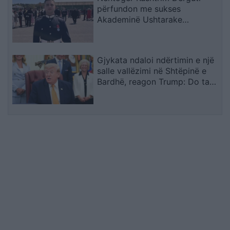
përfundon me sukses
Akademinë Ushtarake
Sandhurst
Gjykata ndaloi ndërtimin e një
salle vallëzimi në Shtëpinë e
Bardhë, reagon Trump: Do ta
çojmë çështjen në Gjykatën e
Lartë