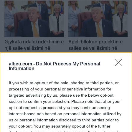
Gjykata ndaloi ndërtimin e
Apeli bllokon projektin e
një salle vallëzimi në
sallës së vallëzimit në
Shtëpinë e Bardhë,
Shtëpinë e Bardhë, Trump
reagon Trump: Do ta
paralajmëron ankim në
albeu.com -
Do Not Process My Personal
çojmë çështjen në
Supreme: Vendim politik
Information
Gjykatën e Lartë
dhe i tmerrshëm
If you wish to opt-out of the sale, sharing to third parties, or
processing of your personal or sensitive information for
targeted advertising by us, please use the below opt-out
section to confirm your selection. Please note that after your
opt-out request is processed you may continue seeing
Thirrje nga Rrogozhina:
Protesta e dytë në
interest-based ads based on personal information utilized by
Banorët kundërshtojnë
Memaliaj kundër reformës
us or personal information disclosed to third parties prior to
bashkimin me Kavajën,
territoriale, banorët
your opt-out. You may separately opt-out of the further
kërkojnë ruajtjen e
refuzojnë bashkimin me