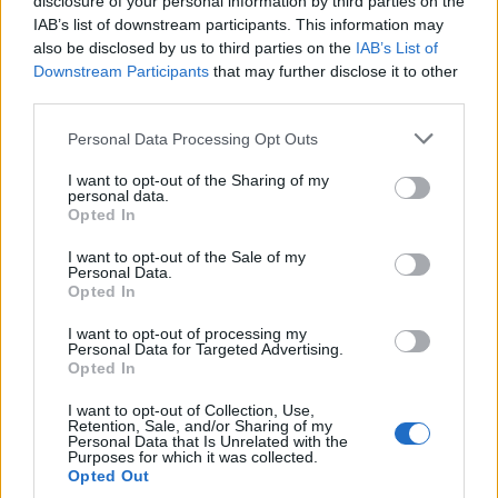
disclosure of your personal information by third parties on the
bashkisë së tyre
Tepelenën
IAB’s list of downstream participants. This information may
also be disclosed by us to third parties on the
IAB’s List of
Downstream Participants
that may further disclose it to other
third parties.
Personal Data Processing Opt Outs
Diaspora proteston në
Protesta e 69 kundër
I want to opt-out of the Sharing of my
Sheshin Skënderbej,
qeverisë/ Qytetarët
personal data.
Opted In
emigranti: Shqiptarët
kërkojnë dorëheqjen e
meritojnë meritokraci dhe
Ramës, nis grumbullimi në
I want to opt-out of the Sale of my
një qeveri europiane
sheshin “Skënderbej”:
të fundit
Personal Data.
Fuqia qëndron te
Opted In
bashkimi
Kadrijaj: Seanca e
I want to opt-out of processing my
jashtëzakonshme mbahet
Personal Data for Targeted Advertising.
sonte, nënshkrimet janë
Opted In
siguruar
I want to opt-out of Collection, Use,
Retention, Sale, and/or Sharing of my
Personal Data that Is Unrelated with the
Zjarret në vend, Ministria e
Purposes for which it was collected.
Mbrojtjes: Nëntë vatra nën
Opted Out