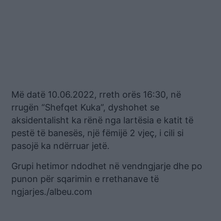
Më datë 10.06.2022, rreth orës 16:30, në
rrugën “Shefqet Kuka”, dyshohet se
aksidentalisht ka rënë nga lartësia e katit të
pestë të banesës, një fëmijë 2 vjeç, i cili si
pasojë ka ndërruar jetë.
Grupi hetimor ndodhet në vendngjarje dhe po
punon për sqarimin e rrethanave të
ngjarjes./albeu.com