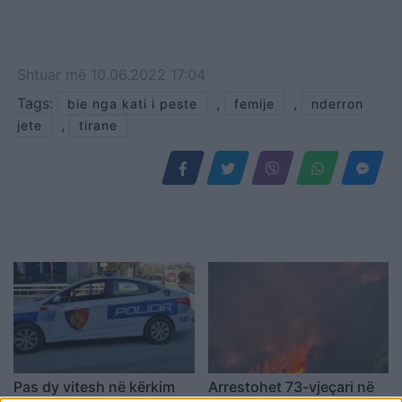
Shtuar
më
10.06.2022 17:04
Tags:
,
,
bie nga kati i peste
femije
nderron
,
jete
tirane
Pas dy vitesh në kërkim
Arrestohet 73-vjeçari në