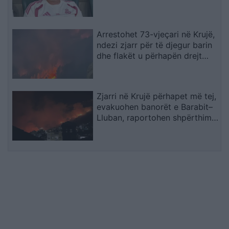
Arrestohet 73-vjeçari në Krujë,
ndezi zjarr për të djegur barin
dhe flakët u përhapën drejt
malit
Zjarri në Krujë përhapet më tej,
evakuohen banorët e Barabit–
Lluban, raportohen shpërthime
armatimesh