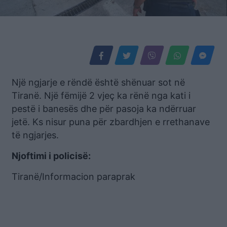
Një ngjarje e rëndë është shënuar sot në
Tiranë. Një fëmijë 2 vjeç ka rënë nga kati i
pestë i banesës dhe për pasoja ka ndërruar
jetë. Ks nisur puna për zbardhjen e rrethanave
të ngjarjes.
Njoftimi i policisë:
Tiranë/Informacion paraprak