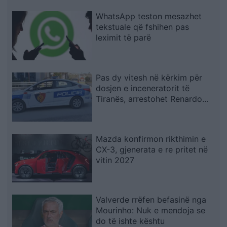
WhatsApp teston mesazhet
tekstuale që fshihen pas
leximit të parë
Pas dy vitesh në kërkim për
dosjen e inceneratorit të
Tiranës, arrestohet Renardo
Nallbani në Palasë
Mazda konfirmon rikthimin e
CX-3, gjenerata e re pritet në
vitin 2027
Valverde rrëfen befasinë nga
Mourinho: Nuk e mendoja se
do të ishte kështu