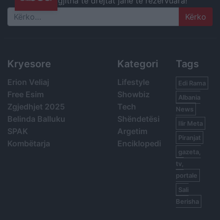
gjitha të drejtat janë të rezervuara!
Search
Kryesore
Kategori
Tags
Erion Veliaj
Lifestyle
Edi Rama
Free Esim
Showbiz
Albania
Zgjedhjet 2025
Tech
News
Belinda Balluku
Shëndetësi
Ilir Meta
SPAK
Argetim
Piranjat
Kombëtarja
Enciklopedi
gazeta,
tv,
portale
Sali
Berisha