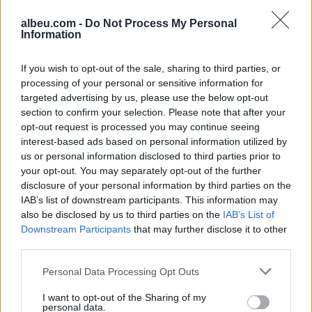
për dosjen e inceneratorit
Krujë, ndezi zjarr për të
të Tiranës, arrestohet
djegur barin dhe flakët u
albeu.com -
Do Not Process My Personal
Renardo Nallbani në
përhapën drejt malit
Information
Palasë
If you wish to opt-out of the sale, sharing to third parties, or
processing of your personal or sensitive information for
targeted advertising by us, please use the below opt-out
section to confirm your selection. Please note that after your
opt-out request is processed you may continue seeing
interest-based ads based on personal information utilized by
Zjarri në Krujë përhapet
Arrestohet pranë banesës
us or personal information disclosed to third parties prior to
më tej, evakuohen
i dyshuari për vrasjen e
your opt-out. You may separately opt-out of the further
banorët e Barabit–Lluban,
20-vjeçarit në Korçë
disclosure of your personal information by third parties on the
raportohen shpërthime
IAB’s list of downstream participants. This information may
armatimesh
also be disclosed by us to third parties on the
IAB’s List of
Downstream Participants
that may further disclose it to other
third parties.
Personal Data Processing Opt Outs
I want to opt-out of the Sharing of my
Ankaraja u kërkon
Përfundon pas 4 orësh
personal data.