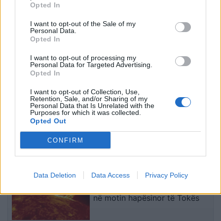
Opted In
Moskës dhe Kievit
protesta kundër klasës
armëpushim në Detin e Zi
politike: “Nesër më
I want to opt-out of the Sale of my
shumë!”
Personal Data.
Opted In
I want to opt-out of processing my
Personal Data for Targeted Advertising.
Opted In
I want to opt-out of Collection, Use,
Retention, Sale, and/or Sharing of my
Personal Data that Is Unrelated with the
Dita e nëntë e protestës
Protestuesit vijojnë
Purposes for which it was collected.
në Divjakë, banorët djegin
marshimin pa u ndalur:
Opted Out
teserat e PS-së dhe
Shqipëria e rinisë, jo e
CONFIRM
kundërshtojnë bashkimin
partisë!
me Lushnjën
të fundit
Data Deletion
Data Access
Privacy Policy
Teleskopi më i fuqishëm diellor
zbulon vorbullat që ndikojnë
në motin hapësinor të Tokës