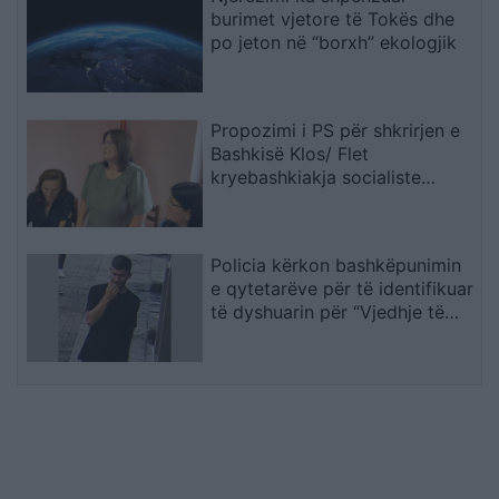
burimet vjetore të Tokës dhe
po jeton në “borxh” ekologjik
Propozimi i PS për shkrirjen e
Bashkisë Klos/ Flet
kryebashkiakja socialiste
Valbona Kola: Jam shërbëtore
e popullit, karrigia është e
përkohshme, nëse qytetarët
Policia kërkon bashkëpunimin
janë kundër, unë jam me ta
e qytetarëve për të identifikuar
(VIDEO)
të dyshuarin për “Vjedhje të
rëndë