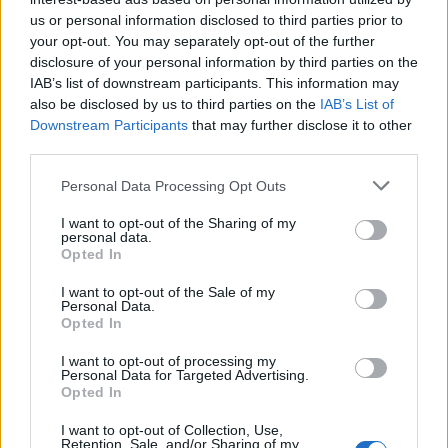
us or personal information disclosed to third parties prior to
your opt-out. You may separately opt-out of the further
FOTOT+VIDEO/
VIDEO/ Momenti kur Sokol
disclosure of your personal information by third parties on the
Sekuestrohen më shumë
Hoxha zbret në Rinas!
IAB’s list of downstream participants. This information may
se 21 ton kokainë,
Policia: I akuzuar për tre
also be disclosed by us to third parties on the
IAB’s List of
organizata me tre degë
vrasje, u deportua nga
Downstream Participants
that may further disclose it to other
vepronte në Spanjë dhe
SHBA në Shqipëri
third parties.
Ekuador! Njëra e lidhur me
shqiptarët në Dubai
Personal Data Processing Opt Outs
I want to opt-out of the Sharing of my
personal data.
Opted In
Zjarret në vendin tonë, 5
DW: Një “El Nino” i
I want to opt-out of the Sale of my
vatra janë aktive!
fuqishëm mund të godasë
Personal Data.
Evakuohen 4 familje në
planetin deri në fund të
Opted In
Mallakastër! Ja si
vitit, do sjellë tronditje
paraqitet situata në zonat
ekonomike botërore, mot
I want to opt-out of processing my
të fundit
Personal Data for Targeted Advertising.
e tjera
ekstrem dhe rritje të
Opted In
çmimeve të ushqimeve
PDK: Albin Kurti dhe
Vetëvendosje vazhduan
I want to opt-out of Collection, Use,
Retention, Sale, and/or Sharing of my