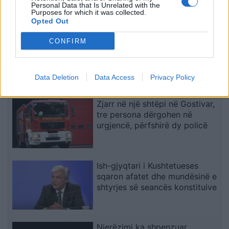
bllokadën e konstituimit të
Personal Data that Is Unrelated with the
Kuvendit
Purposes for which it was collected.
Opted Out
Grabitet taksisti në Lezhë,
CONFIRM
autorët i vjedhin para dhe
sende personale
Data Deletion
Data Access
Privacy Policy
Zjarr në një shtëpi në Gostivar,
tre persona dërgohen në
urgjencë, përfshirë dy policë
Ish-gjyqtari i Kushtetueses
sqaron afatet dhe mundësinë e
shtyrjes së seancës konstituive
Njerëzimi ka shpenzuar