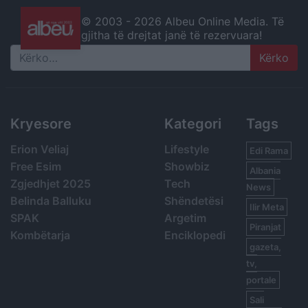
© 2003 -
2026 Albeu Online Media. Të
gjitha të drejtat janë të rezervuara!
Search
Kryesore
Kategori
Tags
Erion Veliaj
Lifestyle
Edi Rama
Free Esim
Showbiz
Albania
Zgjedhjet 2025
Tech
News
Belinda Balluku
Shëndetësi
Ilir Meta
SPAK
Argetim
Piranjat
Kombëtarja
Enciklopedi
gazeta,
tv,
portale
Sali