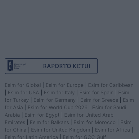
Esim for Global
|
Esim for Europe
|
Esim for Caribbean
|
Esim for USA
|
Esim for Italy
|
Esim for Spain
|
Esim
for Turkey
|
Esim for Germany
|
Esim for Greece
|
Esim
for Asia
|
Esim for World Cup 2026
|
Esim for Saudi
Arabia
|
Esim for Egypt
|
Esim for United Arab
Emirates
|
Esim for Balkans
|
Esim for Morocco
|
Esim
for China
|
Esim for United Kingdom
|
Esim for Africa
|
Esim for Latin America
|
Esim for GCC Gulf