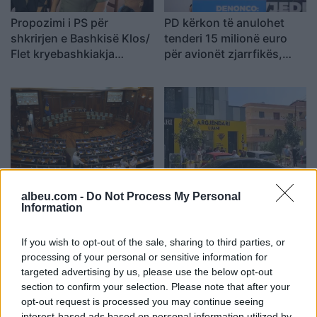
Propozimi i PS për
PD kërkon të anulohet
shkrirjen e Bashkisë Klos/
tenderi 15 milionë euro
Flet kryebashkiakja
për avionët zjarrfikës,
socialiste Valbona Kola:
Vangjeli: Fituesja e lidhur
Jam shërbëtore e popullit,
me skandale në Spanjë, të
karrigia është e
nisë hetimi i SPAK
përkohshme, nëse
qytetarët janë kundër, unë
jam me ta (VIDEO)
Konstituimi i Kuvendit të
Detaje nga grabitja e
albeu.com -
Do Not Process My Personal
Kosovës, pritet zgjedhje e
argjendarisë në
Information
kryetarit të Parlamentit!
Paskuqan, autorët morën
Afat 60 ditë për
florinj me vlerë 1.5 mln
If you wish to opt-out of the sale, sharing to third parties, or
Presidentin e ri
lekë dhe shmangën akset
processing of your personal or sensitive information for
kryesore
targeted advertising by us, please use the below opt-out
section to confirm your selection. Please note that after your
opt-out request is processed you may continue seeing
interest-based ads based on personal information utilized by