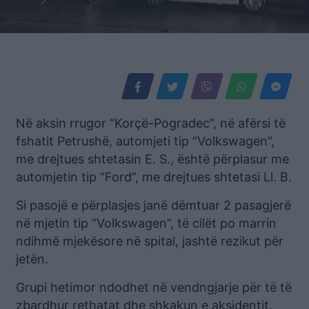
Në aksin rrugor “Korçë-Pogradec”, në afërsi të
fshatit Petrushë, automjeti tip “Volkswagen”,
me drejtues shtetasin E. S., është përplasur me
automjetin tip “Ford”, me drejtues shtetasi Ll. B.
Si pasojë e përplasjes janë dëmtuar 2 pasagjerë
në mjetin tip “Volkswagen”, të cilët po marrin
ndihmë mjekësore në spital, jashtë rezikut për
jetën.
Grupi hetimor ndodhet në vendngjarje për të të
zbardhur rethatat dhe shkakun e aksidentit.