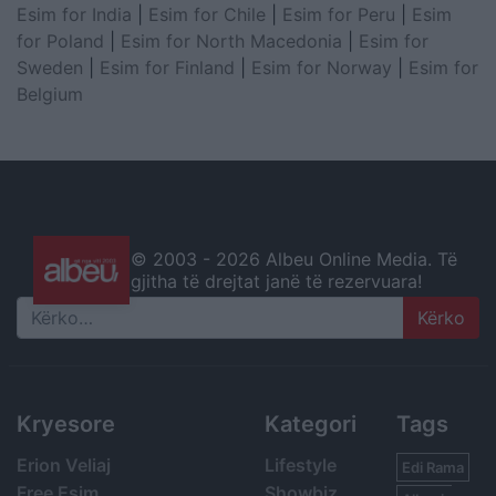
Esim for India
|
Esim for Chile
|
Esim for Peru
|
Esim
for Poland
|
Esim for North Macedonia
|
Esim for
Sweden
|
Esim for Finland
|
Esim for Norway
|
Esim for
Belgium
© 2003 -
2026 Albeu Online Media. Të
gjitha të drejtat janë të rezervuara!
Search
Kryesore
Kategori
Tags
Erion Veliaj
Lifestyle
Edi Rama
Free Esim
Showbiz