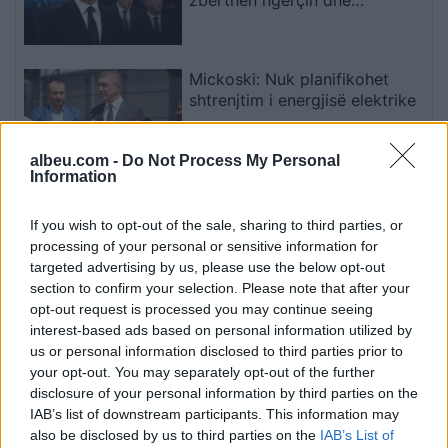
paralajmëron për rrezikun e
zgjedhjeve të reja
Mickoski: Nuk planifikohet
shtrenjtim i energjisë elektrike
albeu.com -
Do Not Process My Personal
Information
Vrasja e 20-vjeçarit në Korçë,
zbardhen detajet e konfliktit
If you wish to opt-out of the sale, sharing to third parties, or
dhe gjendet një thikë pranë
processing of your personal or sensitive information for
viktimës
targeted advertising by us, please use the below opt-out
section to confirm your selection. Please note that after your
opt-out request is processed you may continue seeing
Artan Grubi mund të lirohet
interest-based ads based on personal information utilized by
nga arresti shtëpiak pas 17
us or personal information disclosed to third parties prior to
ditësh, nëse prokuroria nuk e
your opt-out. You may separately opt-out of the further
akuzon
disclosure of your personal information by third parties on the
IAB’s list of downstream participants. This information may
also be disclosed by us to third parties on the
IAB’s List of
Rikthehet shqipja në tabelën e