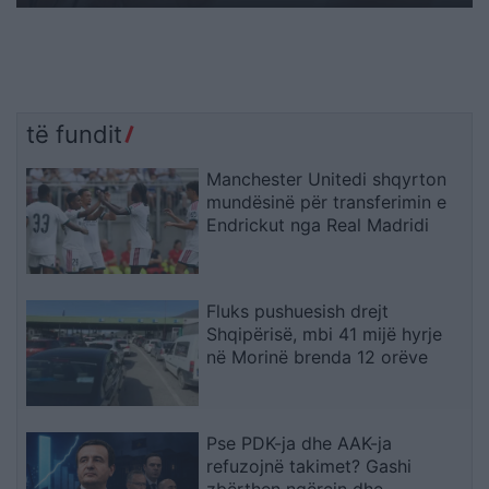
të fundit
Manchester Unitedi shqyrton
mundësinë për transferimin e
Endrickut nga Real Madridi
Fluks pushuesish drejt
Shqipërisë, mbi 41 mijë hyrje
në Morinë brenda 12 orëve
Pse PDK-ja dhe AAK-ja
refuzojnë takimet? Gashi
zbërthen ngërçin dhe