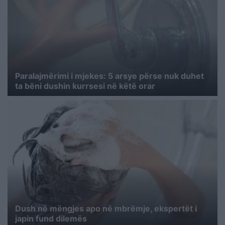
Paralajmërimi i mjekes: 5 arsye përse nuk duhet
ta bëni dushin kurrsesi në këtë orar
Dush në mëngjes apo në mbrëmje, ekspertët i
japin fund dilemës