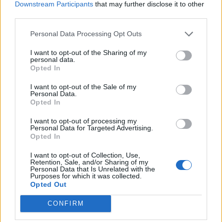
Downstream Participants
that may further disclose it to other
mirëseardhjes në pikën kufitare
third parties.
Tabanoc
Personal Data Processing Opt Outs
I want to opt-out of the Sharing of my
personal data.
Opted In
I want to opt-out of the Sale of my
Personal Data.
Opted In
I want to opt-out of processing my
Personal Data for Targeted Advertising.
Opted In
I want to opt-out of Collection, Use,
Retention, Sale, and/or Sharing of my
Personal Data that Is Unrelated with the
Purposes for which it was collected.
Opted Out
CONFIRM