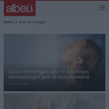
keyboard_arrow_right
Ballina
dush ne mengjes
Dush në mëngjes apo në mbrëmje,
dermatologët janë të këtij mendimi
4 vit me parë
schedule