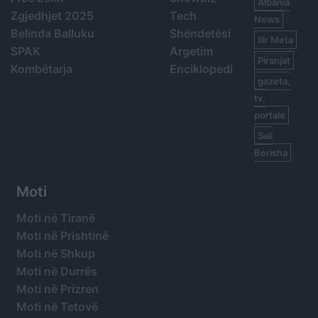
Albania
Zgjedhjet 2025
Tech
News
Belinda Balluku
Shëndetësi
Ilir Meta
SPAK
Argetim
Piranjat
Kombëtarja
Enciklopedi
gazeta,
tv,
portale
Sali
Berisha
Moti
Moti në Tiranë
Moti në Prishtinë
Moti në Shkup
Moti në Durrës
Moti në Prizren
Moti në Tetovë