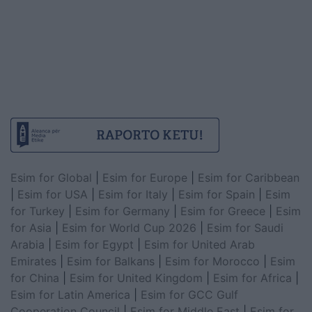
Esim for Global
|
Esim for Europe
|
Esim for Caribbean
|
Esim for USA
|
Esim for Italy
|
Esim for Spain
|
Esim
for Turkey
|
Esim for Germany
|
Esim for Greece
|
Esim
for Asia
|
Esim for World Cup 2026
|
Esim for Saudi
Arabia
|
Esim for Egypt
|
Esim for United Arab
Emirates
|
Esim for Balkans
|
Esim for Morocco
|
Esim
for China
|
Esim for United Kingdom
|
Esim for Africa
|
Esim for Latin America
|
Esim for GCC Gulf
Cooperation Council
|
Esim for Middle East
|
Esim for