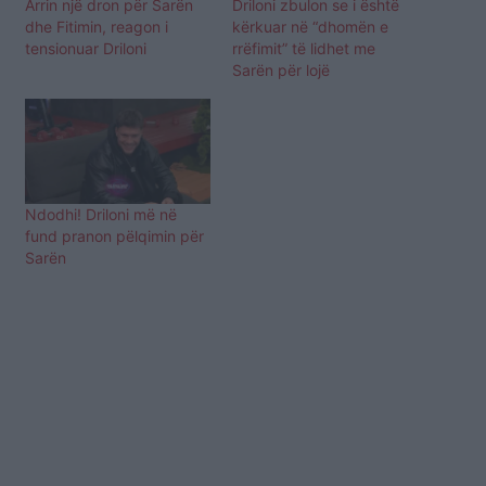
Arrin një dron për Sarën
Driloni zbulon se i është
dhe Fitimin, reagon i
kërkuar në “dhomën e
tensionuar Driloni
rrëfimit” të lidhet me
Sarën për lojë
Ndodhi! Driloni më në
fund pranon pëlqimin për
Sarën