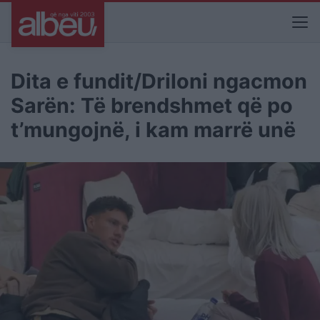
Dita e fundit/Driloni ngacmon
Sarën: Të brendshmet që po
t’mungojnë, i kam marrë unë