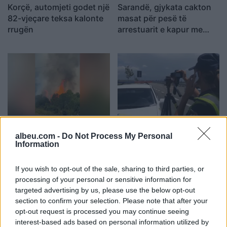
Korçë, automjeti godet një
Sarandë, gjykata cakton
82-vjeçare teksa kalonte
masat për pesë të
rrugën
arrestuarit e kapur me
armë në Gjashtë
Zjarr i përmasave të
Kodi Rrugor ndryshon:
mëdha në Klos, shpëtohet
Përsëritësit e dehur në
albeu.com -
Do Not Process My Personal
Information
një e moshuar invalide
timon humbasin patentën
dhe rrezikohet kabina
përgjithmonë
elektrike
If you wish to opt-out of the sale, sharing to third parties, or
processing of your personal or sensitive information for
targeted advertising by us, please use the below opt-out
section to confirm your selection. Please note that after your
opt-out request is processed you may continue seeing
interest-based ads based on personal information utilized by