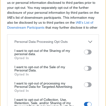
us or personal information disclosed to third parties prior to
Fundjavë me rrezik të lartë
Pse Selin Bollati nuk u
your opt-out. You may separately opt-out of the further
zjarresh në 8 qarqe,
shfaq te kënga “Tunde
disclosure of your personal information by third parties on the
IGJEO paralajmëron për
moj Selinë”? E zbulon
IAB’s list of downstream participants. This information may
temperatura deri në 39
Kristi Lamaj: Koncertet e
also be disclosed by us to third parties on the
IAB’s List of
gradë
mia në Europë dhe
Downstream Participants
that may further disclose it to other
angazhimet e saj
third parties.
Personal Data Processing Opt Outs
I want to opt-out of the Sharing of my
personal data.
Opted In
Zbardhet zjarrvënia në
Reforma territoriale/
Vlorë, pranga 33-vjeçarit
Cërriku hap konsultimet
I want to opt-out of the Sale of my
Personal Data.
që dogji banesën e
publike, Doka: Qëndrimi
Opted In
konkurrentëve
do të bazohet te zëri i
qytetarëve, jo te
të fundit
I want to opt-out of processing my
përplasjet politike
Personal Data for Targeted Advertising.
Opted In
Deri më 1 korrik, vetëm 15 për
qind e të punësuarve kanë
I want to opt-out of Collection, Use,
përfituar K-15, minimumi është
Retention, Sale, and/or Sharing of my