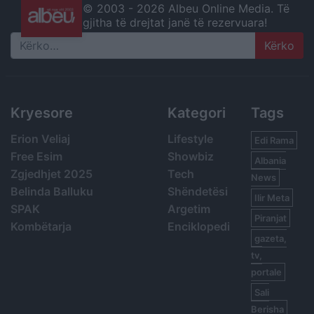
© 2003 -
2026 Albeu Online Media. Të
gjitha të drejtat janë të rezervuara!
Search
Kryesore
Kategori
Tags
Erion Veliaj
Lifestyle
Edi Rama
Free Esim
Showbiz
Albania
Zgjedhjet 2025
Tech
News
Belinda Balluku
Shëndetësi
Ilir Meta
SPAK
Argetim
Piranjat
Kombëtarja
Enciklopedi
gazeta,
tv,
portale
Sali
Berisha