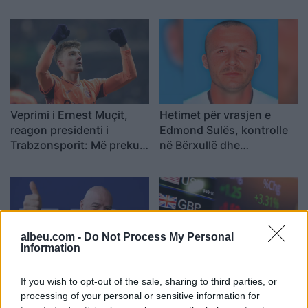
Veprimi i Ernest Muçit,
Hetimet për vrasjen e
reagon presidenti i
Edmond Sulës, kontrolle
Trabzonsporit: Më preku
në Bërxullë dhe
mua dhe të gjithë lojtarët
shoqërime personash për
t’u marrë në pyetje
albeu.com -
Do Not Process My Personal
Information
Argjentina e “dashuruar”
Këmbimi valutor/ Me sa
If you wish to opt-out of the sale, sharing to third parties, or
me Infantinon, federata
blihen e shiten dollari dhe
processing of your personal or sensitive information for
del me deklaratë zyrtare:
euro, çfarë ndodh me