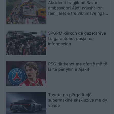
Aksidenti tragjik në Bavari,
ambasadori Ajeti ngushëllon
familjarët e tre viktimave nga
Kosova
SPGPM kërkon që gazetarëve
t’u garantohet qasja në
informacion
PSG rikthehet me ofertë më të
lartë për yllin e Ajaxit
Toyota po përgatit një
supermakinë ekskluzive me dy
vende