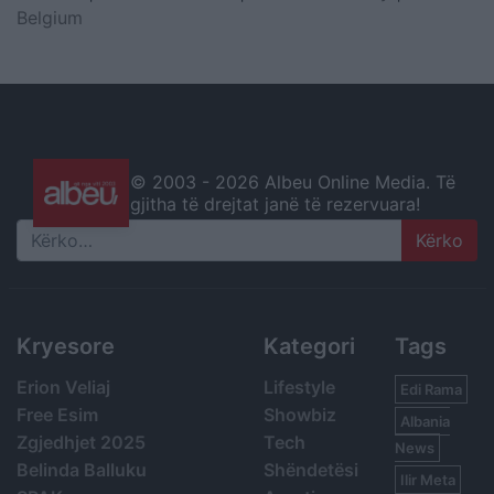
Belgium
© 2003 -
2026 Albeu Online Media. Të
gjitha të drejtat janë të rezervuara!
Search
Kryesore
Kategori
Tags
Erion Veliaj
Lifestyle
Edi Rama
Free Esim
Showbiz
Albania
Zgjedhjet 2025
Tech
News
Belinda Balluku
Shëndetësi
Ilir Meta