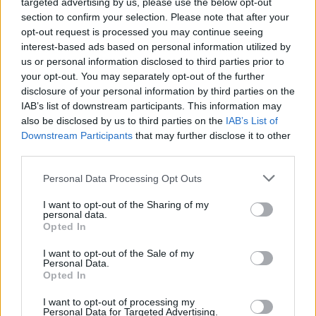
targeted advertising by us, please use the below opt-out
Model transparent
monedhat e tjera
section to confirm your selection. Please note that after your
opt-out request is processed you may continue seeing
interest-based ads based on personal information utilized by
us or personal information disclosed to third parties prior to
your opt-out. You may separately opt-out of the further
disclosure of your personal information by third parties on the
IAB’s list of downstream participants. This information may
also be disclosed by us to third parties on the
IAB’s List of
Flakët përfshijnë banesën
“Meta” gjobitet me 567
Downstream Participants
that may further disclose it to other
dykatëshe në Fier,
milionë dollarë të tjerë për
third parties.
shkaktohen dëme të
sigurinë e fëmijëve,
konsiderueshme
kompania: Do ta apelojmë
Personal Data Processing Opt Outs
I want to opt-out of the Sharing of my
personal data.
Opted In
I want to opt-out of the Sale of my
Personal Data.
Opted In
Horoskopi 7 Gusht 2026/
Nga gëzimi i dasmës te
Çfarë kanë rezervuar yjet
dhimbja e madhe, Arianit
I want to opt-out of processing my
Personal Data for Targeted Advertising.