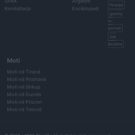
SPAK
Argetim
Piranjat
Kombëtarja
Enciklopedi
gazeta,
tv,
portale
Sali
Berisha
Moti
Moti në Tiranë
Moti në Prishtinë
Moti në Shkup
Moti në Durrës
Moti në Prizren
Moti në Tetovë