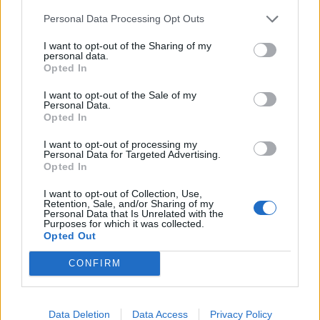
parandalua tragjedia, u
aktivizohen edhe mjetet
Personal Data Processing Opt Outs
shkrumbua vetëm një
ajrore
magazinë
I want to opt-out of the Sharing of my
personal data.
Opted In
I want to opt-out of the Sale of my
Personal Data.
Opted In
Sezoni turistik shton
Vijon beteja me flakët në
fluksin e automjeteve në
Mallakastër, era e fortë
I want to opt-out of processing my
Morinë dhe Vermicë
aktivizon sërish zjarrin në
Personal Data for Targeted Advertising.
Opted In
Drenie
I want to opt-out of Collection, Use,
Retention, Sale, and/or Sharing of my
Personal Data that Is Unrelated with the
Purposes for which it was collected.
Opted Out
CONFIRM
Masakër mjedisore në
Hetimet për dosjen
Gjirin e Lalzit/ Ujërat e
“Balluku”/ SPAK ushtron
Data Deletion
Data Access
Privacy Policy
zeza derdhen në det,
kontrolle në kompaninë