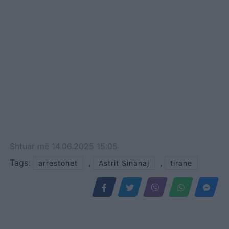
biznemeni ndaj të cilit u
bë atentat në 6 maj të
2017, deklaroi në gjykatë
se atentatin e financoi
Florenc…
Shtuar
më
14.06.2025 15:05
Tags:
,
,
arrestohet
Astrit Sinanaj
tirane