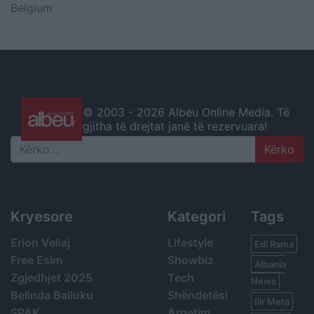
Belgium
© 2003 -
2026 Albeu Online Media. Të
gjitha të drejtat janë të rezervuara!
Search
Kryesore
Kategori
Tags
Erion Veliaj
Lifestyle
Edi Rama
Free Esim
Showbiz
Albania
Zgjedhjet 2025
Tech
News
Belinda Balluku
Shëndetësi
Ilir Meta
SPAK
Argetim