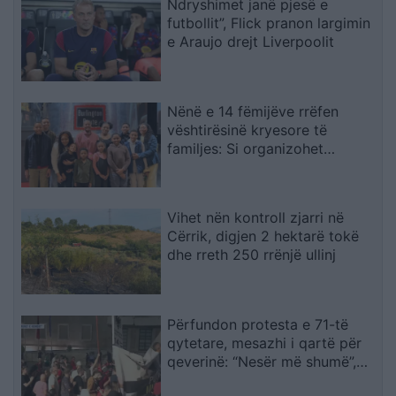
Ndryshimet janë pjesë e
futbollit”, Flick pranon largimin
e Araujo drejt Liverpoolit
Nënë e 14 fëmijëve rrëfen
vështirësinë kryesore të
familjes: Si organizohet
transporti
Vihet nën kontroll zjarri në
Cërrik, digjen 2 hektarë tokë
dhe rreth 250 rrënjë ullinj
Përfundon protesta e 71-të
qytetare, mesazhi i qartë për
qeverinë: “Nesër më shumë”,
kërkohet largimi i Ramës