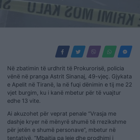
Në zbatimin të urdhrit të Prokurorisë, policia
vënë në pranga Astrit Sinanaj, 49-vjeç. Gjykata
e Apelit në Tiranë, la në fuqi dënimin e tij me 22
vjet burgim, ku i kanë mbetur për të vuajtur
edhe 13 vite.
Ai akuzohet për veprat penale “Vrasja me
dashje kryer në mënyrë shumë të rrezikshme
për jetën e shumë personave”, mbetur në
tentativë, “Mbajtja pa leje dhe prodhimi i