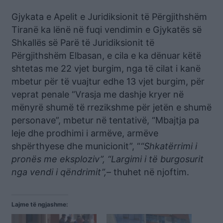
Gjykata e Apelit e Juridiksionit të Përgjithshëm
Tiranë ka lënë në fuqi vendimin e Gjykatës së
Shkallës së Parë të Juridiksionit të
Përgjithshëm Elbasan, e cila e ka dënuar këtë
shtetas me 22 vjet burgim, nga të cilat i kanë
mbetur për të vuajtur edhe 13 vjet burgim, për
veprat penale “Vrasja me dashje kryer në
mënyrë shumë të rrezikshme për jetën e shumë
personave”, mbetur në tentativë, “Mbajtja pa
leje dhe prodhimi i armëve, armëve
shpërthyese dhe municionit”, “
“Shkatërrimi i
pronës me eksploziv”, “Largimi i të burgosurit
nga vendi i qëndrimit”,
– thuhet në njoftim.
Lajme të ngjashme: