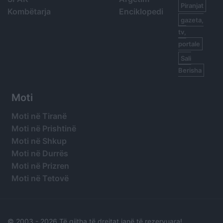
Piranjat
Kombëtarja
Enciklopedi
gazeta,
tv,
portale
Sali
Berisha
Moti
Moti në Tiranë
Moti në Prishtinë
Moti në Shkup
Moti në Durrës
Moti në Prizren
Moti në Tetovë
© 2003 -
2026 Të gjitha të drejtat janë të rezervuara!