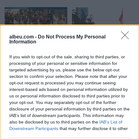
albeu.com -
Do Not Process My Personal
Information
“4.2 milionë euro për
Protesta e 71-të kundër
Kanye West, ndërsa Kruja
qeverisë/ Qytetarët nisen
If you wish to opt-out of the sale, sharing to third parties, or
processing of your personal or sensitive information for
u dogj pa asnjë avion”/
nga sheshi “Skënderbej”
targeted advertising by us, please use the below opt-out
Shqiptarja e Diasporës:
drejt Kryeministrisë, Rama
section to confirm your selection. Please note that after your
Na detyruan të
të japë dorëheqjen
opt-out request is processed you may continue seeing
largoheshim, por po
interest-based ads based on personal information utilized by
rikthehemi për ta
us or personal information disclosed to third parties prior to
çrrënjosur këtë politikë
your opt-out. You may separately opt-out of the further
disclosure of your personal information by third parties on the
IAB’s list of downstream participants. This information may
Zjarri masiv përfshin
Situata e zjarreve në
also be disclosed by us to third parties on the
IAB’s List of
Krujën dhe djeg sipërfaqe
vend, 227 forca dhe 16
Downstream Participants
that may further disclose it to other
të mëdha, Rama: U
mjete në operacion,
third parties.