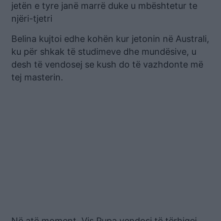
jetën e tyre janë marrë duke u mbështetur te
njëri-tjetri
Belina kujtoi edhe kohën kur jetonin në Australi,
ku për shkak të studimeve dhe mundësive, u
desh të vendosej se kush do të vazhdonte më
tej masterin.
Në atë moment, Vis Pupa vendosi të tërhiqej