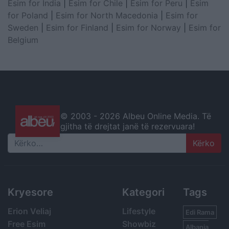
Esim for India
|
Esim for Chile
|
Esim for Peru
|
Esim
for Poland
|
Esim for North Macedonia
|
Esim for
Sweden
|
Esim for Finland
|
Esim for Norway
|
Esim for
Belgium
© 2003 -
2026 Albeu Online Media. Të
gjitha të drejtat janë të rezervuara!
Search
Kryesore
Kategori
Tags
Erion Veliaj
Lifestyle
Edi Rama
Free Esim
Showbiz
Albania