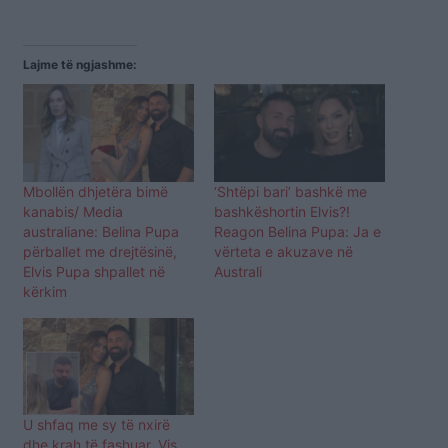
Lajme të ngjashme:
Mbollën dhjetëra bimë
‘Shtëpi bari’ bashkë me
kanabis/ Media
bashkëshortin Elvis?!
australiane: Belina Pupa
Reagon Belina Pupa: Ja e
përballet me drejtësinë,
vërteta e akuzave në
Elvis Pupa shpallet në
Australi
kërkim
U shfaq me sy të nxirë
dhe krah të fashuar, Vis