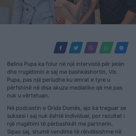
Belina Pupa ka folur në një intervistë për jetën
dhe rrugëtimin e saj me bashkëshortin, Vis
Pupa, pas një periudhe ku emrat e tyre u
përfshinë në disa akuza mediatike që më pas
nuk u vërtetuan.
Në podcastin e Grida Dumës, ajo ka treguar se
suksesi i saj nuk është individual, por rezultat i
një rrugëtimi të përbashkët me partnerin.
Sipas saj, shumë vendime të rëndësishme në