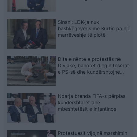
Veriut
Sinani: LDK-ja nuk
bashkëqeveris me Kurtin pa një
marrëveshje të plotë
Dita e nëntë e protestës në
Divjakë, banorët djegin teserat
e PS-së dhe kundërshtojnë
bashkimin me Lushnjën
Ndarja brenda FIFA-s përplas
kundërshtarët dhe
mbështetësit e Infantinos
Protestuesit vijojnë marshimin