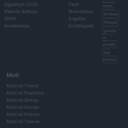
Zgjedhjet 2025
Tech
News
Belinda Balluku
Shëndetësi
Ilir Meta
SPAK
Argetim
Piranjat
Kombëtarja
Enciklopedi
gazeta,
tv,
portale
Sali
Berisha
Moti
Moti në Tiranë
Moti në Prishtinë
Moti në Shkup
Moti në Durrës
Moti në Prizren
Moti në Tetovë