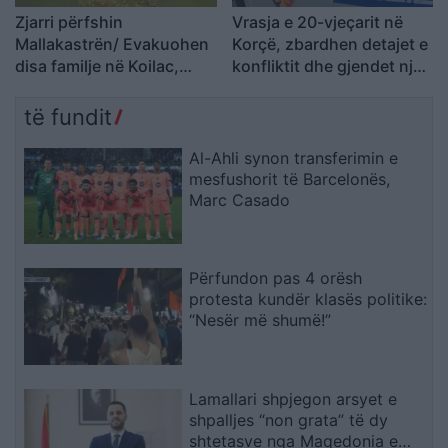
Zjarri përfshin
Vrasja e 20-vjeçarit në
Mallakastrën/ Evakuohen
Korçë, zbardhen detajet e
disa familje në Koilac,
konfliktit dhe gjendet një
flakët afrohen pranë
thikë pranë viktimës
banesave
të fundit
Al-Ahli synon transferimin e
mesfushorit të Barcelonës,
Marc Casado
Përfundon pas 4 orësh
protesta kundër klasës politike:
“Nesër më shumë!”
Lamallari shpjegon arsyet e
shpalljes “non grata” të dy
shtetasve nga Maqedonia e