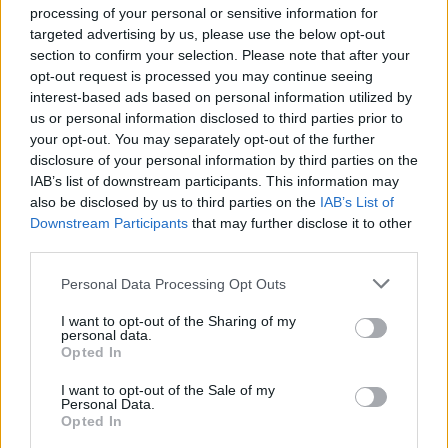
processing of your personal or sensitive information for
targeted advertising by us, please use the below opt-out
section to confirm your selection. Please note that after your
opt-out request is processed you may continue seeing
interest-based ads based on personal information utilized by
us or personal information disclosed to third parties prior to
your opt-out. You may separately opt-out of the further
disclosure of your personal information by third parties on the
IAB’s list of downstream participants. This information may
also be disclosed by us to third parties on the
IAB’s List of
Downstream Participants
that may further disclose it to other
Përfundon pas 4 orësh
Protestuesit vijojnë
third parties.
protesta kundër klasës
marshimin pa u ndalur:
politike: “Nesër më
Shqipëria e rinisë, jo e
Personal Data Processing Opt Outs
shumë!”
partisë!
I want to opt-out of the Sharing of my
personal data.
Opted In
I want to opt-out of the Sale of my
Personal Data.
Opted In