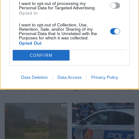
Ditëve shumë të nxehta
Zjarri në Krujë, Nufi dhe
I want to opt-out of processing my
Personal Data for Targeted Advertising.
po u vjen fundi?
Lamallari: Forcat po
Opted In
Meteorologia tregon se
ndërhyjnë nga toka dhe
kur nis rënia e
ajri
I want to opt-out of Collection, Use,
Retention, Sale, and/or Sharing of my
temperaturave
Personal Data that Is Unrelated with the
Purposes for which it was collected.
Opted Out
CONFIRM
E ndoqi me automatik dhe
Vrasja e 20-vjeçarit në
Data Deletion
Data Access
Privacy Policy
vrau mikun e fëmijërisë,
Korçë, banorët: Dëgjuam
identifikohet autori i
një zhurmë dhe dolëm të
dyshuar që është në
shihnim çfarë kishte
kërkim
ndodhur