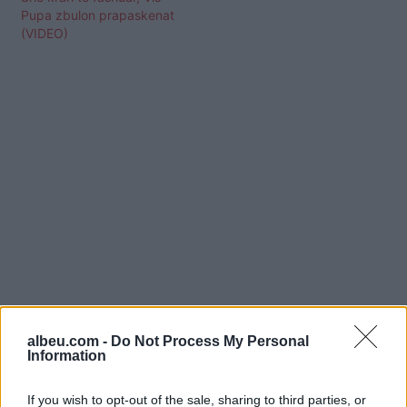
Pupa zbulon prapaskenat
(VIDEO)
albeu.com -
Do Not Process My Personal
Shtuar
më
11.05.2026 12:55
Information
If you wish to opt-out of the sale, sharing to third parties, or