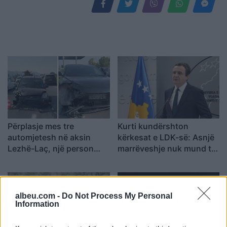
Përplasje mes tre
Kurti kundërshton
automjetesh në aksin
kërkesat e LDK-së: Asnjë
Lezhë-Laç, një person
marrëveshje nuk mund të
lëndohet
zhbëjë vullnetin qytetar
albeu.com -
Do Not Process My Personal
Information