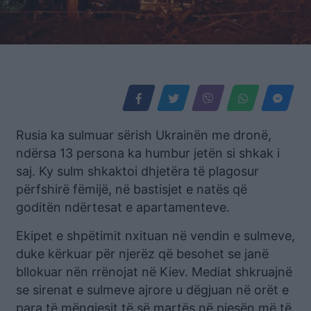
Rusia ka sulmuar sërish Ukrainën me dronë,
ndërsa 13 persona ka humbur jetën si shkak i
saj. Ky sulm shkaktoi dhjetëra të plagosur
përfshirë fëmijë, në bastisjet e natës që
goditën ndërtesat e apartamenteve.
Ekipet e shpëtimit nxituan në vendin e sulmeve,
duke kërkuar për njerëz që besohet se janë
bllokuar nën rrënojat në Kiev. Mediat shkruajnë
se sirenat e sulmeve ajrore u dëgjuan në orët e
para të mëngjesit të së martës në pjesën më të