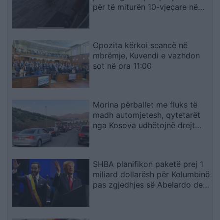
për të miturën 10-vjeçare në
Kretë
Opozita kërkoi seancë në
mbrëmje, Kuvendi e vazhdon
sot në ora 11:00
Morina përballet me fluks të
madh automjetesh, qytetarët
nga Kosova udhëtojnë drejt
bregdetit shqiptar
SHBA planifikon paketë prej 1
miliard dollarësh për Kolumbinë
pas zgjedhjes së Abelardo de
la Esprielës