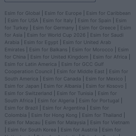
Esim for Global
|
Esim for Europe
|
Esim for Caribbean
|
Esim for USA
|
Esim for Italy
|
Esim for Spain
|
Esim
for Turkey
|
Esim for Germany
|
Esim for Greece
|
Esim
for Asia
|
Esim for World Cup 2026
|
Esim for Saudi
Arabia
|
Esim for Egypt
|
Esim for United Arab
Emirates
|
Esim for Balkans
|
Esim for Morocco
|
Esim
for China
|
Esim for United Kingdom
|
Esim for Africa
|
Esim for Latin America
|
Esim for GCC Gulf
Cooperation Council
|
Esim for Middle East
|
Esim for
South America
|
Esim for Canada
|
Esim for Mexico
|
Esim for Japan
|
Esim for Albania
|
Esim for Kosovo
|
Esim for Switzerland
|
Esim for Tunisia
|
Esim for
South Africa
|
Esim for Algeria
|
Esim for Portugal
|
Esim for Brazil
|
Esim for Argentina
|
Esim for
Colombia
|
Esim for Hong Kong
|
Esim for Thailand
|
Esim for Macau
|
Esim for Malaysia
|
Esim for Vietnam
|
Esim for South Korea
|
Esim for Austria
|
Esim for