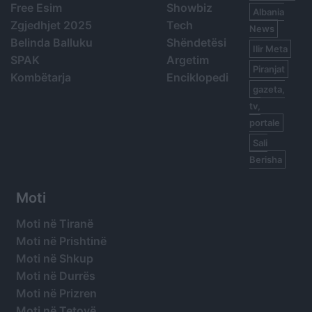
Free Esim
Showbiz
Albania
Zgjedhjet 2025
Tech
News
Belinda Balluku
Shëndetësi
Ilir Meta
SPAK
Argetim
Piranjat
Kombëtarja
Enciklopedi
gazeta,
tv,
portale
Sali
Berisha
Moti
Moti në Tiranë
Moti në Prishtinë
Moti në Shkup
Moti në Durrës
Moti në Prizren
Moti në Tetovë