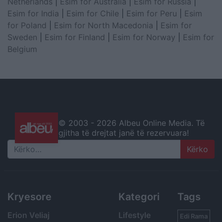
Netherlands
|
Esim for Australia
|
Esim for Russia
|
Esim for India
|
Esim for Chile
|
Esim for Peru
|
Esim
for Poland
|
Esim for North Macedonia
|
Esim for
Sweden
|
Esim for Finland
|
Esim for Norway
|
Esim for
Belgium
© 2003 -
2026 Albeu Online Media. Të
gjitha të drejtat janë të rezervuara!
Search
Kryesore
Kategori
Tags
Erion Veliaj
Lifestyle
Edi Rama