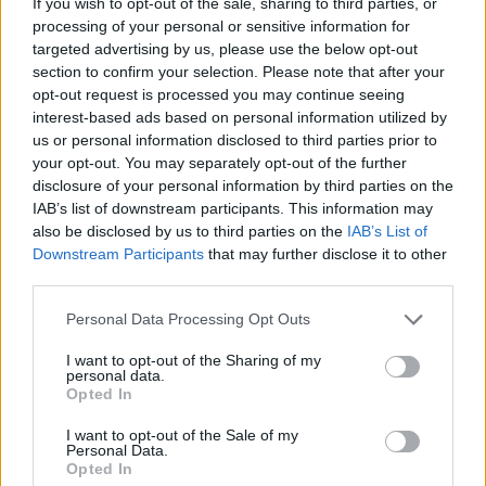
If you wish to opt-out of the sale, sharing to third parties, or
processing of your personal or sensitive information for
Gramsh, tre zjarre nën
Koncerti i Kanye West
targeted advertising by us, please use the below opt-out
kontroll pas ndërhyrjes në
shkakton përplasje me
section to confirm your selection. Please note that after your
terrene të vështira
kalendarin e Champions
opt-out request is processed you may continue seeing
League në Kazakistan
interest-based ads based on personal information utilized by
us or personal information disclosed to third parties prior to
your opt-out. You may separately opt-out of the further
disclosure of your personal information by third parties on the
IAB’s list of downstream participants. This information may
also be disclosed by us to third parties on the
IAB’s List of
Downstream Participants
that may further disclose it to other
third parties.
Dita e tetë e protestës në
Flakët përfshijnë një
Divjakë, banorët
banesë në Shkodër,
Personal Data Processing Opt Outs
refuzojnë bashkimin me
zjarrfikësit vënë situatën
Lushnjen
nën kontroll
I want to opt-out of the Sharing of my
personal data.
Opted In
I want to opt-out of the Sale of my
Personal Data.
Opted In