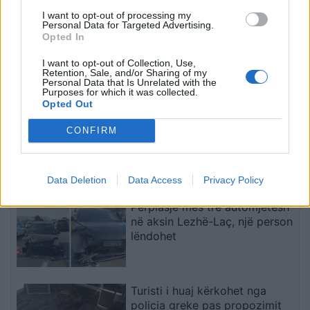
I want to opt-out of processing my
Personal Data for Targeted Advertising.
Dita e 69-të e protestës,
Kakavijë, kolona e
Opted In
qytetarët marshojnë
automjeteve shtrihet për
nëpër Tiranë
5 km në territorin grek
I want to opt-out of Collection, Use,
Retention, Sale, and/or Sharing of my
Personal Data that Is Unrelated with the
të fundit
Purposes for which it was collected.
Opted Out
Zubin Potoku zbulon gjurmë të
CONFIRM
mundshme të luftës, Fehlinger
kërkon hetim të plotë dhe
presion ndaj Serbisë
Data Deletion
Data Access
Privacy Policy
Përplasje mes tre automjetesh
në aksin Lezhë-Laç, një person
lëndohet
Turisti i huaj kërkohet nga
policia greke pas propozimit