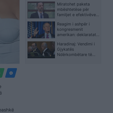
Miratohet paketa
vilë historike në Capri
mbështetëse për
familjet e efektivëve
të rënë e të plagosur
Reagim i ashpër i
në krye të detyrës
kongresmenit
amerikan: deklaratat e
ministres serbe “të
Haradinaj: Vendimi i
neveritshme”, rrezik
Gjykatës
për kandidaturën e
Ndërkombëtare të
Beogradit në OSBE
Drejtësisë i dha vulën
shtetësisë së Kosovës,
partneriteti me SHBA-
në mbetet rruga e
vetme
e
ë
 bashkë