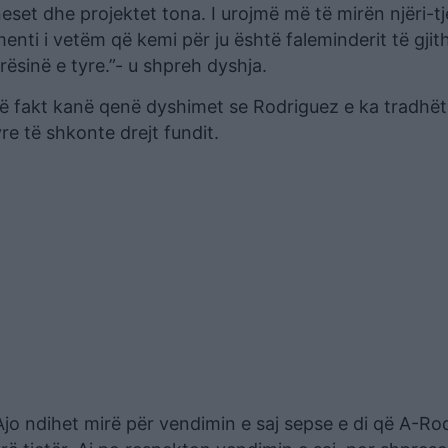
eset dhe projektet tona. I urojmë më të mirën njëri-tje
menti i vetëm që kemi për ju është faleminderit të gji
ësinë e tyre.”- u shpreh dyshja.
ë fakt kanë qenë dyshimet se Rodriguez e ka tradhët
e të shkonte drejt fundit.
 Ajo ndihet mirë për vendimin e saj sepse e di që A-Ro