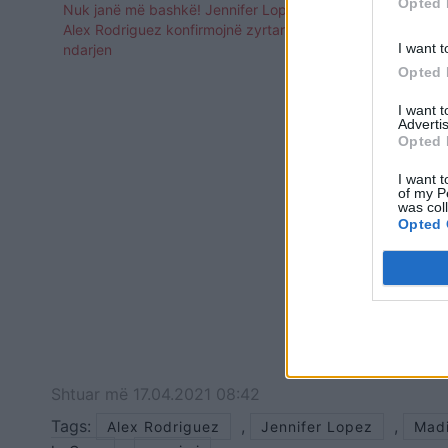
Opted 
Nuk janë më bashkë! Jennifer Lopez dhe
1.8 milion d
Alex Rodriguez konfirmojnë zyrtarisht
ndodhë me të
I want t
ndarjen
Lopez
Opted 
I want 
Advertis
Opted 
I want t
of my P
was col
Opted 
Shtuar
më
17.04.2021 08:42
Tags:
,
,
Alex Rodriguez
Jennifer Lopez
Mad