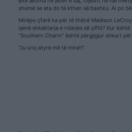
jetë akoma në jetën e saj, thjesht në një mëny
shumë se ata do të kthen së bashku. Ai po bën 
Mirëpo çfarë ka për të thënë Madison LeCroy p
qenë shkaktarja e ndarjes së çiftit? Kur është 
“Southern Charm” është përgjigjur shkurt për 
“Ju uroj atyre më të mirat!”.