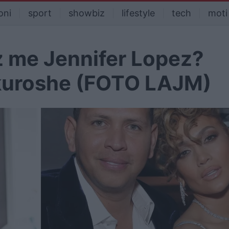
oni
sport
showbiz
lifestyle
tech
moti
 me Jennifer Lopez?
ukuroshe (FOTO LAJM)