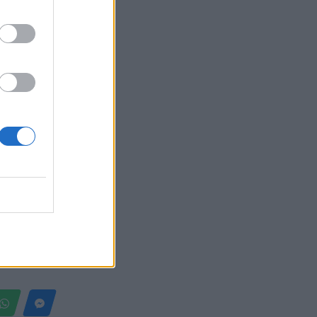
t bjondia
opez dhe