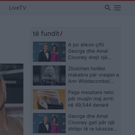
search
LiveTV
të fundit
A po shkon çifti
George dhe Amal
Clooney drejt një
parajse të re italiane?
Zbulohen hollësi
Dyshja e famshme
makabre për vrasjen e
synon blerjen e një
Ann Widdecombe/
vile historike në Capri
Ish-politikanja u godit
Paga mesatare neto
21 herë me çekiç,
për muajin maj arriti
njësia antiterror heton
në 49,544 denarë
pistën e motivit politik
George dhe Amal
Clooney gati për një
shtëpi të re luksoze
italiane? Çifti viziton