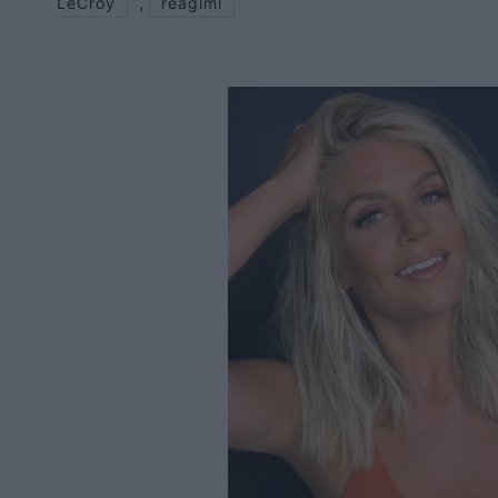
,
LeCroy
reagimi