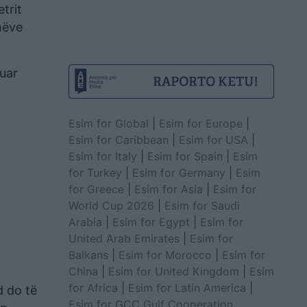
trit
thëve
uar
Esim for Global
|
Esim for Europe
|
Esim for Caribbean
|
Esim for USA
|
Esim for Italy
|
Esim for Spain
|
Esim
for Turkey
|
Esim for Germany
|
Esim
for Greece
|
Esim for Asia
|
Esim for
World Cup 2026
|
Esim for Saudi
Arabia
|
Esim for Egypt
|
Esim for
United Arab Emirates
|
Esim for
Balkans
|
Esim for Morocco
|
Esim for
China
|
Esim for United Kingdom
|
Esim
for Africa
|
Esim for Latin America
|
d do të
Esim for GCC Gulf Cooperation