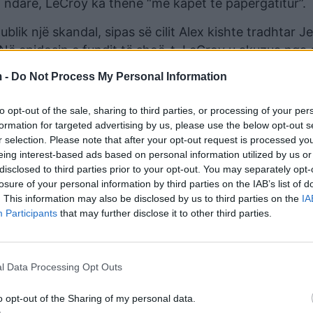
hin ndarë, LeCroy ka thënë “më kapët të papërgatitur”.
blik një skandal, sipas së cilit Alex kishte tradhtar J
Në epidosin e fundit të shoë-t, LeCroy u akuzua nga 
arë të martuar të Major League Baseball, e sipas burim
 -
Do Not Process My Personal Information
. Mirëpo Madison më vonë i hodhi poshtë këto aludi
uar vetëm përmes celularit dhe se nuk ka pasur kurr
to opt-out of the sale, sharing to third parties, or processing of your per
 e LeCroy-t nuk ka qenë aq e vërtetë dhe akuzat që j
formation for targeted advertising by us, please use the below opt-out s
ta.
r selection. Please note that after your opt-out request is processed y
eing interest-based ads based on personal information utilized by us or
disclosed to third parties prior to your opt-out. You may separately opt-
losure of your personal information by third parties on the IAB’s list of
. This information may also be disclosed by us to third parties on the
IA
Participants
that may further disclose it to other third parties.
l Data Processing Opt Outs
o opt-out of the Sharing of my personal data.