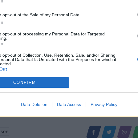
In
ollarë unaza e martesës, çdo
Ndarja që “shokoi” botën, zbulohe
 pas divorcit të Jennifer
bukuroshe që hyri mes Jennifer L
o opt-out of the Sale of my Personal Data.
Alex (FOTO LAJM)
In
to opt-out of processing my Personal Data for Targeted
ing.
In
o opt-out of Collection, Use, Retention, Sale, and/or Sharing
ersonal Data that Is Unrelated with the Purposes for which it
lected.
Out
CONFIRM
Data Deletion
Data Access
Privacy Policy
ison