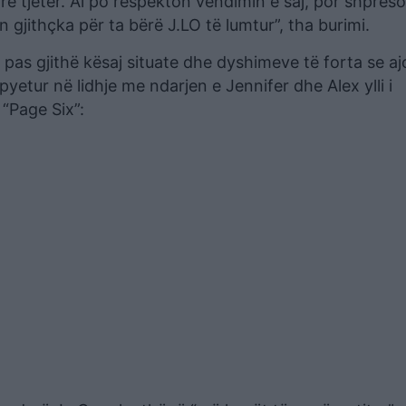
rë tjetër. Ai po respekton vendimin e saj, por shpres
gjithçka për ta bërë J.LO të lumtur”, tha burimi.
as gjithë kësaj situate dhe dyshimeve të forta se aj
pyetur në lidhje me ndarjen e Jennifer dhe Alex ylli i
“Page Six”: