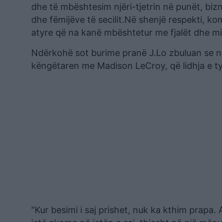
dhe të mbështesim njëri-tjetrin në punët, bizn
dhe fëmijëve të secilit.Në shenjë respekti, ko
atyre që na kanë mbështetur me fjalët dhe mir
Ndërkohë sot burime pranë J.Lo zbuluan se n
këngëtaren me Madison LeCroy, që lidhja e tyr
“Kur besimi i saj prishet, nuk ka kthim prapa.