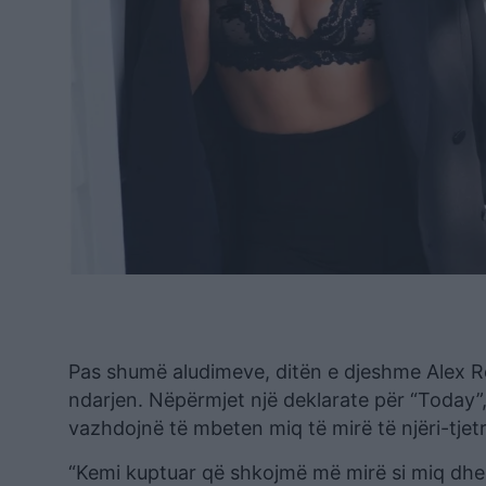
Pas shumë aludimeve, ditën e djeshme Alex R
ndarjen. Nëpërmjet një deklarate për “Today”,
vazhdojnë të mbeten miq të mirë të njëri-tjet
“Kemi kuptuar që shkojmë më mirë si miq dhe