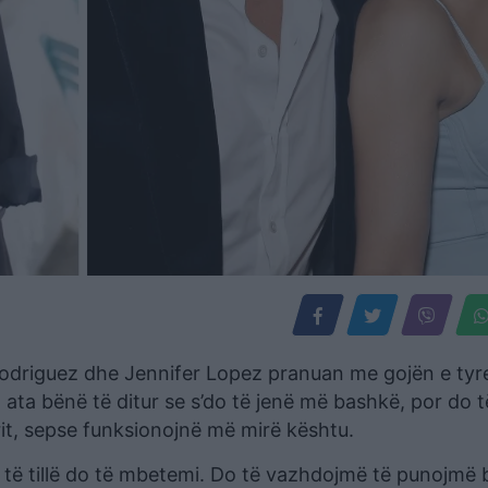
odriguez dhe Jennifer Lopez pranuan me gojën e tyr
 ata bënë të ditur se s’do të jenë më bashkë, por do t
rit, sepse funksionojnë më mirë kështu.
 të tillë do të mbetemi. Do të vazhdojmë të punojmë