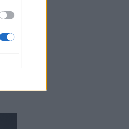
 do të
 ta