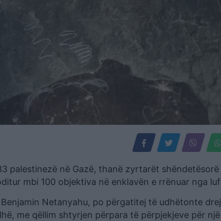
n 33 palestinezë në Gazë, thanë zyrtarët shëndetësorë
goditur mbi 100 objektiva në enklavën e rrënuar nga luf
, Benjamin Netanyahu, po përgatitej të udhëtonte drej
hë, me qëllim shtyrjen përpara të përpjekjeve për një