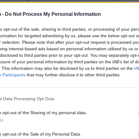
 -
Do Not Process My Personal Information
bu Selmia, 20 njerëz u vranë dhe 25 të tjerë u plagosë
to opt-out of the sale, sharing to third parties, or processing of your per
formation for targeted advertising by us, please use the below opt-out s
 sulmet në zonën Muvasi, një rajon pranë Mesdheut k
r selection. Please note that after your opt-out request is processed y
e të Spitalit Nasser në qytetin fqinj Han Junis.
eing interest-based ads based on personal information utilized by us or
disclosed to third parties prior to your opt-out. You may separately opt-
milje, sipas spitalit.
losure of your personal information by third parties on the IAB’s list of
. This information may also be disclosed by us to third parties on the
IA
uale, por tha se ka goditur 130 objektiva në të gjithë 
Participants
that may further disclose it to other third parties.
ura komanduese dhe kontrolluese të Hamasit, depo arm
l Data Processing Opt Outs
ë veri të Gazës.
o opt-out of the Sharing of my personal data.
r arritjen e një marrëveshjeje për armëpushim duket
In
o opt-out of the Sale of my Personal Data.
 izraelite do ta dërgojë një ekip negociator për bised