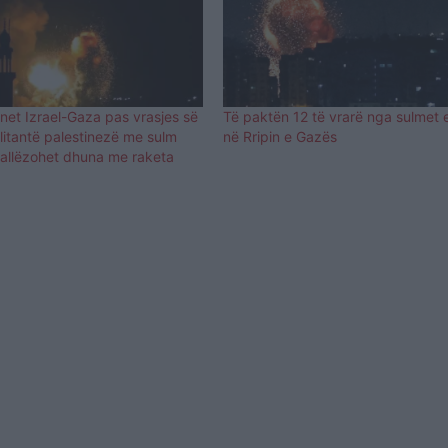
onet Izrael-Gaza pas vrasjes së
Të paktën 12 të vrarë nga sulmet e 
ilitantë palestinezë me sulm
në Rripin e Gazës
kallëzohet dhuna me raketa