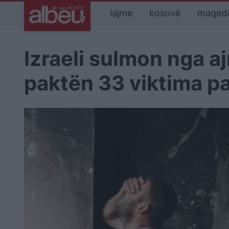
lajme
kosovë
maqed
Izraeli sulmon nga aj
paktën 33 viktima p