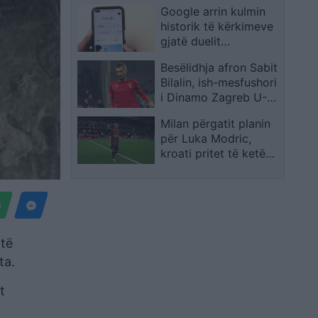
Google arrin kulmin
prioritetet
historik të kërkimeve
gjatë duelit
Argjentinë-Egjipt në
Besëlidhja afron Sabit
Kupën e Botës
Bilalin, ish-mesfushori
i Dinamo Zagreb U-19
dhe kampioni me
Milan përgatit planin
Partizanin përforcon
për Luka Modric,
repartin qendror
kroati pritet të ketë
një rol të ri si në
fundin e aventurës te
Real Madridi
 të
ta.
t