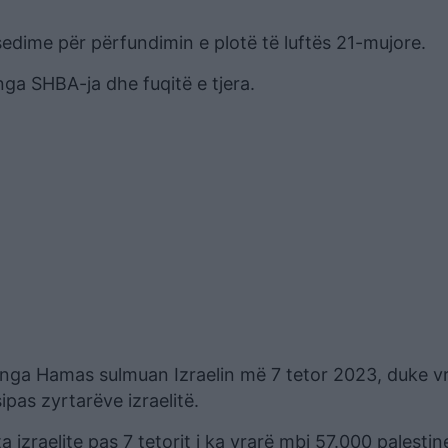
dime për përfundimin e plotë të luftës 21-mujore.
nga SHBA-ja dhe fuqitë e tjera.
r nga Hamas sulmuan Izraelin më 7 tetor 2023, duke v
ipas zyrtarëve izraelitë.
 izraelite pas 7 tetorit i ka vrarë mbi 57.000 palestin