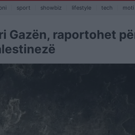
oni
sport
showbiz
lifestyle
tech
moti
ri Gazën, raportohet pë
alestinezë