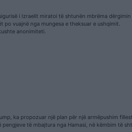
 sigurisë i Izraelit miratoi të shtunën mbrëma dërgimin
lët po vuajnë nga mungesa e theksuar e ushqimit.
kushte anonimiteti.
ump, ka propozuar një plan për një armëpushim filles
 të pengjeve të mbajtura nga Hamasi, në këmbim të sht