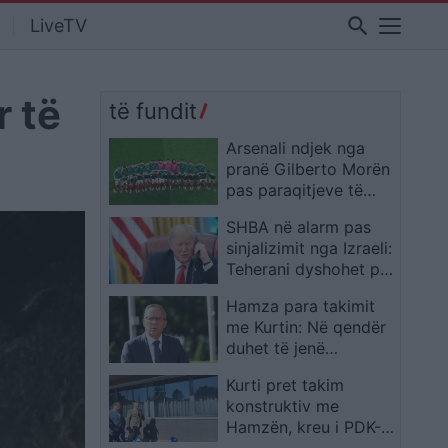
search
LiveTV
r të
të fundit
Arsenali ndjek nga
pranë Gilberto Morën
pas paraqitjeve të
spikatura në Kupën e
SHBA në alarm pas
Botës
sinjalizimit nga Izraeli:
Teherani dyshohet për
plan ndaj Donald
Hamza para takimit
Trump
me Kurtin: Në qendër
duhet të jenë
prioritetet, jo pozitat
Kurti pret takim
konstruktiv me
Hamzën, kreu i PDK-
së kërkon fokus te