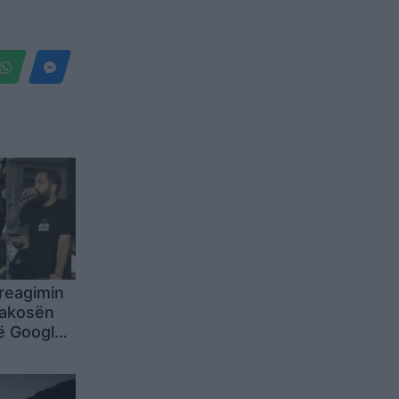
 reagimin
rakosën
ë Google,
hin
un,
çanajn