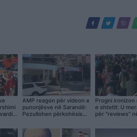
ve
AMP reagon për videon e
Progni ironizon
rshimi
punonjësve në Sarandë:
e shtetit: U me
vardin
Pezullohen përkohësisht
për “reviews” n
sit
dhe nis procedimi
mendova se kis
oni
disiplinor
arrestuar Balluk
Agasin apo Kar