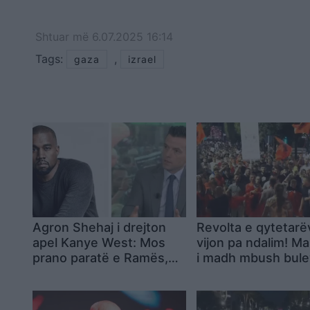
Shtuar
më
6.07.2025 16:14
Tags:
,
gaza
izrael
Agron Shehaj i drejton
Revolta e qytetarë
apel Kanye West: Mos
vijon pa ndalim! Ma
prano paratë e Ramës,
i madh mbush bule
janë të popullit më të
“Zogu I”, protestue
varfër në Europë!
brohorasin: Arrest
Ramën!