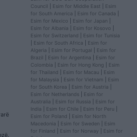
Council
|
Esim for Middle East
|
Esim
for South America
|
Esim for Canada
|
Esim for Mexico
|
Esim for Japan
|
Esim for Albania
|
Esim for Kosovo
|
Esim for Switzerland
|
Esim for Tunisia
|
Esim for South Africa
|
Esim for
Algeria
|
Esim for Portugal
|
Esim for
Brazil
|
Esim for Argentina
|
Esim for
Colombia
|
Esim for Hong Kong
|
Esim
for Thailand
|
Esim for Macau
|
Esim
for Malaysia
|
Esim for Vietnam
|
Esim
for South Korea
|
Esim for Austria
|
Esim for Netherlands
|
Esim for
Australia
|
Esim for Russia
|
Esim for
India
|
Esim for Chile
|
Esim for Peru
|
rarë
Esim for Poland
|
Esim for North
Macedonia
|
Esim for Sweden
|
Esim
for Finland
|
Esim for Norway
|
Esim for
ezë.