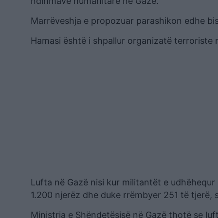
ndihmave humanitare në Gazë.
Marrëveshja e propozuar parashikon edhe bise
Hamasi është i shpallur organizatë terroriste 
Lufta në Gazë nisi kur militantët e udhëhequ
1.200 njerëz dhe duke rrëmbyer 251 të tjerë, s
Ministria e Shëndetësisë në Gazë thotë se lufta