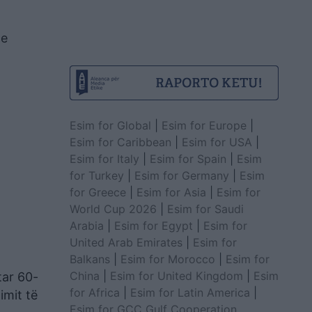
 e
Esim for Global
|
Esim for Europe
|
Esim for Caribbean
|
Esim for USA
|
Esim for Italy
|
Esim for Spain
|
Esim
for Turkey
|
Esim for Germany
|
Esim
for Greece
|
Esim for Asia
|
Esim for
World Cup 2026
|
Esim for Saudi
Arabia
|
Esim for Egypt
|
Esim for
United Arab Emirates
|
Esim for
Balkans
|
Esim for Morocco
|
Esim for
China
|
Esim for United Kingdom
|
Esim
tar 60-
for Africa
|
Esim for Latin America
|
imit të
Esim for GCC Gulf Cooperation