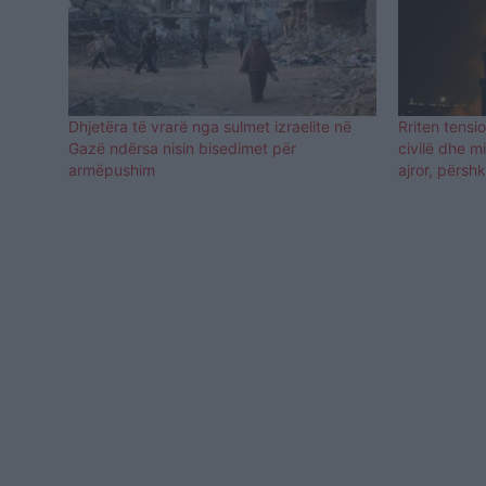
Dhjetëra të vrarë nga sulmet izraelite në
Rriten tensi
Gazë ndërsa nisin bisedimet për
civilë dhe m
armëpushim
ajror, përsh