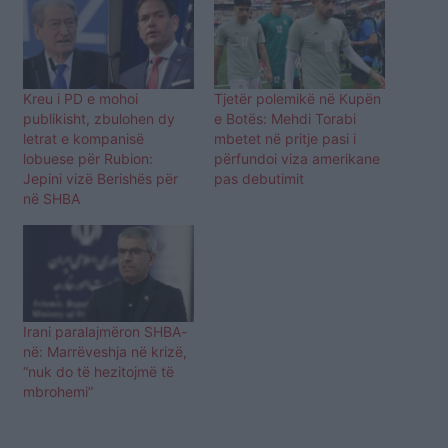
Kreu i PD e mohoi
Tjetër polemikë në Kupën
publikisht, zbulohen dy
e Botës: Mehdi Torabi
letrat e kompanisë
mbetet në pritje pasi i
lobuese për Rubion:
përfundoi viza amerikane
Jepini vizë Berishës për
pas debutimit
në SHBA
Irani paralajmëron SHBA-
në: Marrëveshja në krizë,
“nuk do të hezitojmë të
mbrohemi”