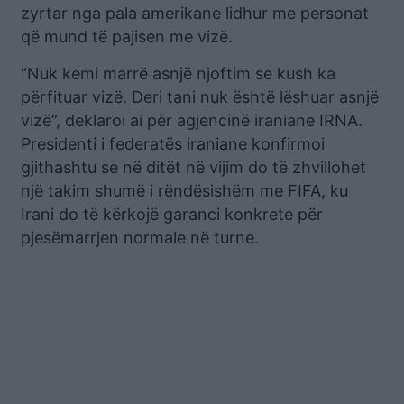
zyrtar nga pala amerikane lidhur me personat
që mund të pajisen me vizë.
“Nuk kemi marrë asnjë njoftim se kush ka
përfituar vizë. Deri tani nuk është lëshuar asnjë
vizë”, deklaroi ai për agjencinë iraniane IRNA.
Presidenti i federatës iraniane konfirmoi
gjithashtu se në ditët në vijim do të zhvillohet
një takim shumë i rëndësishëm me FIFA, ku
Irani do të kërkojë garanci konkrete për
pjesëmarrjen normale në turne.