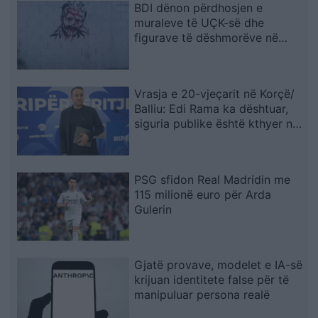
BDI dënon përdhosjen e
muraleve të UÇK-së dhe
figurave të dëshmorëve në
Çair
Vrasja e 20-vjeçarit në Korçë/
Balliu: Edi Rama ka dështuar,
siguria publike është kthyer në
pasiguri kronike dhe thirrja
“Jepe dorëheqjen” merr tjetër
peshë
PSG sfidon Real Madridin me
115 milionë euro për Arda
Gulerin
Gjatë provave, modelet e IA-së
krijuan identitete false për të
manipuluar persona realë