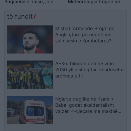
Shqipëria e rinisë, jo e
Meteorologia tregon se
partisë!
kur nis rënia e
temperaturave
të fundit
Misteri “Armando Broja” në
Angli, çfarë po ndodh me
sulmuesin e Kombëtares?
AEK-u blindon deri në vitin
2030 yllin shqiptar, vendoset e
ardhmja e tij
Ngjarje tragjike në Ksamil/
Babai godet aksidentalisht
vajzën 4-vjeçare me makinë,
fëmija humb jetën