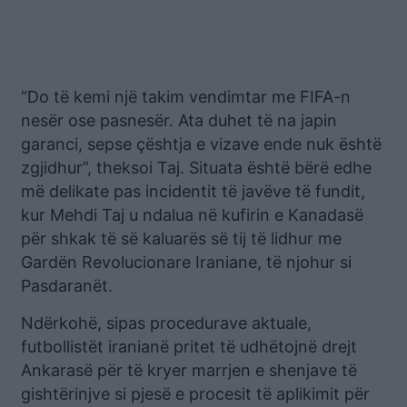
“Do të kemi një takim vendimtar me FIFA-n
nesër ose pasnesër. Ata duhet të na japin
garanci, sepse çështja e vizave ende nuk është
zgjidhur”, theksoi Taj. Situata është bërë edhe
më delikate pas incidentit të javëve të fundit,
kur Mehdi Taj u ndalua në kufirin e Kanadasë
për shkak të së kaluarës së tij të lidhur me
Gardën Revolucionare Iraniane, të njohur si
Pasdaranët.
Ndërkohë, sipas procedurave aktuale,
futbollistët iranianë pritet të udhëtojnë drejt
Ankarasë për të kryer marrjen e shenjave të
gishtërinjve si pjesë e procesit të aplikimit për