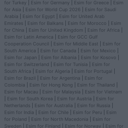
for Turkey
|
Esim for Germany
|
Esim for Greece
|
Esim
for Asia
|
Esim for World Cup 2026
|
Esim for Saudi
Arabia
|
Esim for Egypt
|
Esim for United Arab
Emirates
|
Esim for Balkans
|
Esim for Morocco
|
Esim
for China
|
Esim for United Kingdom
|
Esim for Africa
|
Esim for Latin America
|
Esim for GCC Gulf
Cooperation Council
|
Esim for Middle East
|
Esim for
South America
|
Esim for Canada
|
Esim for Mexico
|
Esim for Japan
|
Esim for Albania
|
Esim for Kosovo
|
Esim for Switzerland
|
Esim for Tunisia
|
Esim for
South Africa
|
Esim for Algeria
|
Esim for Portugal
|
Esim for Brazil
|
Esim for Argentina
|
Esim for
Colombia
|
Esim for Hong Kong
|
Esim for Thailand
|
Esim for Macau
|
Esim for Malaysia
|
Esim for Vietnam
|
Esim for South Korea
|
Esim for Austria
|
Esim for
Netherlands
|
Esim for Australia
|
Esim for Russia
|
Esim for India
|
Esim for Chile
|
Esim for Peru
|
Esim
for Poland
|
Esim for North Macedonia
|
Esim for
Sweden
|
Esim for Finland
|
Esim for Norway
|
Esim for