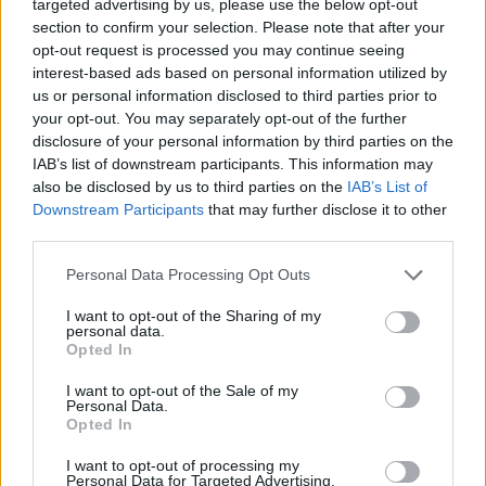
targeted advertising by us, please use the below opt-out
section to confirm your selection. Please note that after your
opt-out request is processed you may continue seeing
interest-based ads based on personal information utilized by
us or personal information disclosed to third parties prior to
your opt-out. You may separately opt-out of the further
disclosure of your personal information by third parties on the
IAB’s list of downstream participants. This information may
E bujshme në Itali, Maldini
Zjarri masiv në Malin e
also be disclosed by us to third parties on the
IAB’s List of
rrëfen të vërtetën e plotë
Krujës vihet nën kontroll/
Downstream Participants
that may further disclose it to other
pas dorëheqjes:
Mbrojtja: Aktualisht një
third parties.
Presidenti Malago na tha
vatër aktive
Personal Data Processing Opt Outs
mos prekni…
I want to opt-out of the Sharing of my
personal data.
Opted In
I want to opt-out of the Sale of my
Personal Data.
Opted In
Zjarri masiv që përfshiu
Sot dita e 71 e revoltës/
Krujën duke shkrumbuar
Qytetaret nuk heqin dorë,
I want to opt-out of processing my
sipërfaqe të mëdha/
kërkojnë ndryshim të
Personal Data for Targeted Advertising.