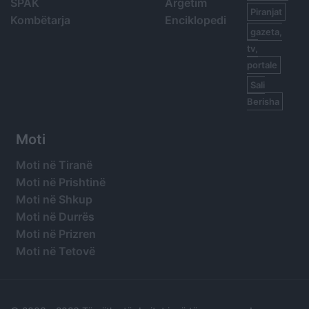
SPAK
Argetim
Piranjat
Kombëtarja
Enciklopedi
gazeta,
tv,
portale
Sali
Berisha
Moti
Moti në Tiranë
Moti në Prishtinë
Moti në Shkup
Moti në Durrës
Moti në Prizren
Moti në Tetovë