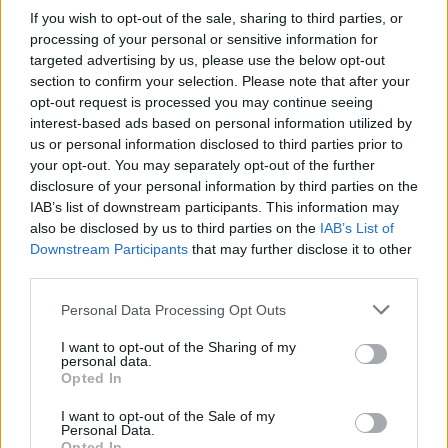
If you wish to opt-out of the sale, sharing to third parties, or
processing of your personal or sensitive information for
targeted advertising by us, please use the below opt-out
section to confirm your selection. Please note that after your
opt-out request is processed you may continue seeing
interest-based ads based on personal information utilized by
us or personal information disclosed to third parties prior to
your opt-out. You may separately opt-out of the further
disclosure of your personal information by third parties on the
IAB’s list of downstream participants. This information may
also be disclosed by us to third parties on the
IAB’s List of
Downstream Participants
that may further disclose it to other
third parties.
Nga gëzimi i dasmës te
Hyri me Jet Ski në
dhimbja e madhe, Arianit
hapësirën e pushuesve në
Personal Data Processing Opt Outs
Çetaj gjendet i pajetë në
Zvërnec, gjobitet me 300
Pejë
mijë lekë drejtuesi
I want to opt-out of the Sharing of my
personal data.
Opted In
I want to opt-out of the Sale of my
Personal Data.
Opted In