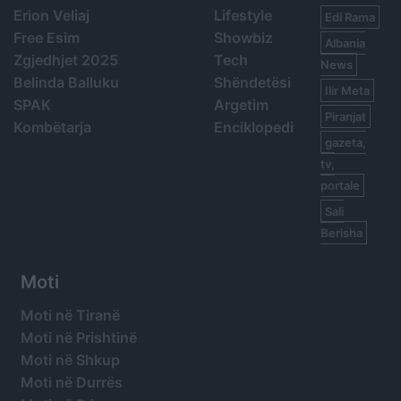
Erion Veliaj
Lifestyle
Edi Rama
Free Esim
Showbiz
Albania
Zgjedhjet 2025
Tech
News
Belinda Balluku
Shëndetësi
Ilir Meta
SPAK
Argetim
Piranjat
Kombëtarja
Enciklopedi
gazeta,
tv,
portale
Sali
Berisha
Moti
Moti në Tiranë
Moti në Prishtinë
Moti në Shkup
Moti në Durrës