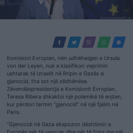
Komisioni Evropian, nën udhëheqjen e Ursula
von der Leyen, nuk e klasifikon veprimin
ushtarak të Izraelit në Rripin e Gazës si
gjenocid, tha sot një zëdhënëse.
Zëvendëspresidentja e Komisionit Evropian,
Teresa Ribera shkaktoi një polemikë të enjten,
kur përdori termin ”gjenocid” në një fjalim në
Paris.
“Gjenocidi në Gaza ekspozon dështimin e
Evropës për të vepruar dhe për të folur me një