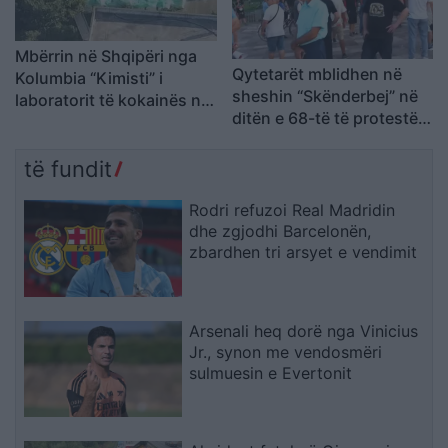
Mbërrin në Shqipëri nga
Qytetarët mblidhen në
Kolumbia “Kimisti” i
sheshin “Skënderbej” në
laboratorit të kokainës në
ditën e 68-të të protestës
Frakull
kundër Ramës, kërkojnë
largimin e tij
të fundit
Rodri refuzoi Real Madridin
dhe zgjodhi Barcelonën,
zbardhen tri arsyet e vendimit
Arsenali heq dorë nga Vinicius
Jr., synon me vendosmëri
sulmuesin e Evertonit