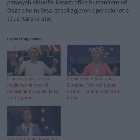
parasysh situatën katastrofike humanitare në
Gaza dhe ndërsa Izraeli zgjeron operacionet e
tij ushtarake atje.
Lajme të ngjashme:
Ursula von der Leyen
Presidentja e Komisionit
rizgjidhet në krye të
Evropian, Von der Leyen
Komisionit Evropian, ja sa
viziton Tiranën! Kush do e
vota siguroi
presë
Von der Leyen: Ende nuk