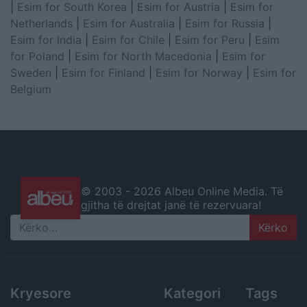
|
Esim for South Korea
|
Esim for Austria
|
Esim for
Netherlands
|
Esim for Australia
|
Esim for Russia
|
Esim for India
|
Esim for Chile
|
Esim for Peru
|
Esim
for Poland
|
Esim for North Macedonia
|
Esim for
Sweden
|
Esim for Finland
|
Esim for Norway
|
Esim for
Belgium
© 2003 -
2026 Albeu Online Media. Të
gjitha të drejtat janë të rezervuara!
Search
Kryesore
Kategori
Tags