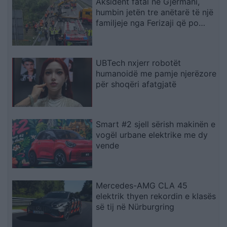
Aksident fatal në Gjermani,
humbin jetën tre anëtarë të një
familjeje nga Ferizaji që po
ktheheshin nga Kosova
UBTech nxjerr robotët
humanoidë me pamje njerëzore
për shoqëri afatgjatë
Smart #2 sjell sërish makinën e
vogël urbane elektrike me dy
vende
Mercedes-AMG CLA 45
elektrik thyen rekordin e klasës
së tij në Nürburgring