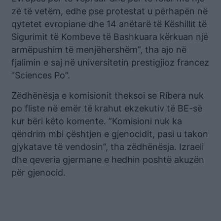
zë të vetëm, edhe pse protestat u përhapën në
qytetet evropiane dhe 14 anëtarë të Këshillit të
Sigurimit të Kombeve të Bashkuara kërkuan një
armëpushim të menjëhershëm”, tha ajo në
fjalimin e saj në universitetin prestigjioz francez
”Sciences Po”.
Zëdhënësja e komisionit theksoi se Ribera nuk
po fliste në emër të krahut ekzekutiv të BE-së
kur bëri këto komente. ”Komisioni nuk ka
qëndrim mbi çështjen e gjenocidit, pasi u takon
gjykatave të vendosin”, tha zëdhënësja. Izraeli
dhe qeveria gjermane e hedhin poshtë akuzën
për gjenocid.