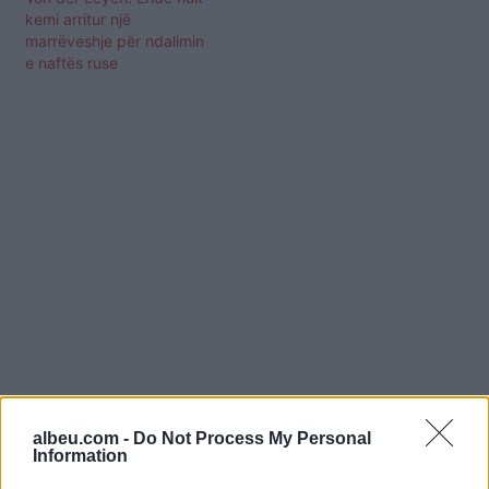
kemi arritur një
marrëveshje për ndalimin
e naftës ruse
albeu.com -
Do Not Process My Personal
Shtuar
më
5.09.2025 20:06
Information
Tags:
,
,
gaza
izrael
Ursula von der Leyen