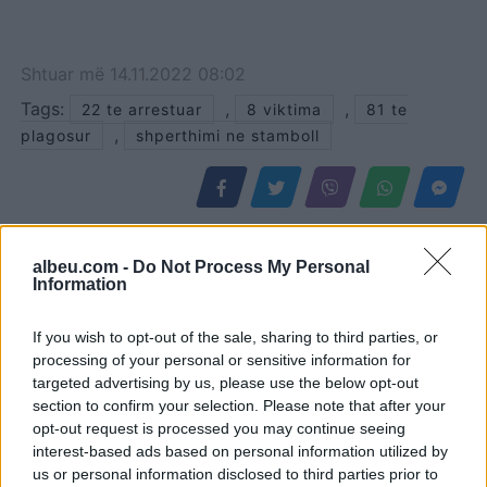
Shtuar
më
14.11.2022 08:02
Tags:
,
,
22 te arrestuar
8 viktima
81 te
,
plagosur
shperthimi ne stamboll
albeu.com -
Do Not Process My Personal
Information
If you wish to opt-out of the sale, sharing to third parties, or
processing of your personal or sensitive information for
targeted advertising by us, please use the below opt-out
section to confirm your selection. Please note that after your
opt-out request is processed you may continue seeing
Video/ Tragjedi në Ceuta, i
Përhapja e virusit të Nilit
interest-based ads based on personal information utilized by
riu që po tentonte të
Perëndimor ngre
us or personal information disclosed to third parties prior to