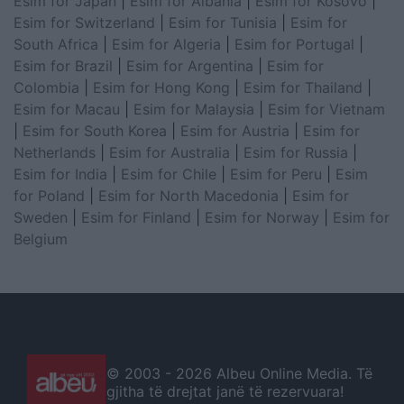
Esim for Japan
|
Esim for Albania
|
Esim for Kosovo
|
Esim for Switzerland
|
Esim for Tunisia
|
Esim for
South Africa
|
Esim for Algeria
|
Esim for Portugal
|
Esim for Brazil
|
Esim for Argentina
|
Esim for
Colombia
|
Esim for Hong Kong
|
Esim for Thailand
|
Esim for Macau
|
Esim for Malaysia
|
Esim for Vietnam
|
Esim for South Korea
|
Esim for Austria
|
Esim for
Netherlands
|
Esim for Australia
|
Esim for Russia
|
Esim for India
|
Esim for Chile
|
Esim for Peru
|
Esim
for Poland
|
Esim for North Macedonia
|
Esim for
Sweden
|
Esim for Finland
|
Esim for Norway
|
Esim for
Belgium
© 2003 -
2026 Albeu Online Media. Të
gjitha të drejtat janë të rezervuara!