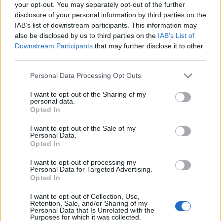
your opt-out. You may separately opt-out of the further
kalonte ilegalisht nga
shqetësime në Greqi
disclosure of your personal information by third parties on the
Maroku me parashutë bie
IAB’s list of downstream participants. This information may
në det dhe vdes
also be disclosed by us to third parties on the
IAB’s List of
Downstream Participants
that may further disclose it to other
third parties.
Personal Data Processing Opt Outs
I want to opt-out of the Sharing of my
Apeli ndalon përkohësisht
Foto+Video/ SHBA hap
personal data.
projektin 400 milionë
arkivin e UFO-ve, dalin
Opted In
dollarësh për sallën e
dosje të tjera për objekte
I want to opt-out of the Sale of my
vallëzimit në Shtëpinë e
misterioze dhe dukuri të
Personal Data.
Bardhë
pashpjeguara
Opted In
I want to opt-out of processing my
Personal Data for Targeted Advertising.
Opted In
I want to opt-out of Collection, Use,
Retention, Sale, and/or Sharing of my
Tezja 82-vjeçare dhe nipi
Napoli, tezja dhe nipi
Personal Data that Is Unrelated with the
Purposes for which it was collected.