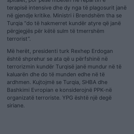
terapisë intensive dhe dy nga të plagosurit janë
në gjendje kritike. Ministri i Brendshëm tha se
Turqia “do të hakmerret kundër atyre që janë
përgjegjës për këtë sulm të tmerrshëm
terrorist”.
Më herët, presidenti turk Rexhep Erdogan
është shprehur se ata që u përfshinë në
terrorizmin kundër Turqisë janë mundur në të
kaluarën dhe do të munden edhe në të
ardhmen. Kujtojmë se Turqia, SHBA dhe
Bashkimi Evropian e konsiderojnë PPK-në
organizatë terroriste. YPG është një degë
siriane.