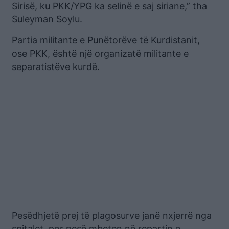
Sirisë, ku PKK/YPG ka selinë e saj siriane,” tha
Suleyman Soylu.
Partia militante e Punëtorëve të Kurdistanit,
ose PKK, është një organizatë militante e
separatistëve kurdë.
Pesëdhjetë prej të plagosurve janë nxjerrë nga
spitalet, por pesë mbeten në repartin e