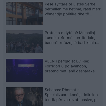
Pesë zyrtarë të Listës Serbe
përballen me hetime, rasti merr
vëmendje politike dhe të
sigurisë
Protesta e dytë në Memaliaj
kundër reformës territoriale,
banorët refuzojnë bashkimin
me Tepelenën
VLEN i përgjigjet BDI-së:
Korridori 8 po avancon,
pretendimet janë qesharake
Schabas: Dhomat e
Specializuara kanë juridiksion
teorik për varrezat masive, por
drejtësia duhet të vijë nga