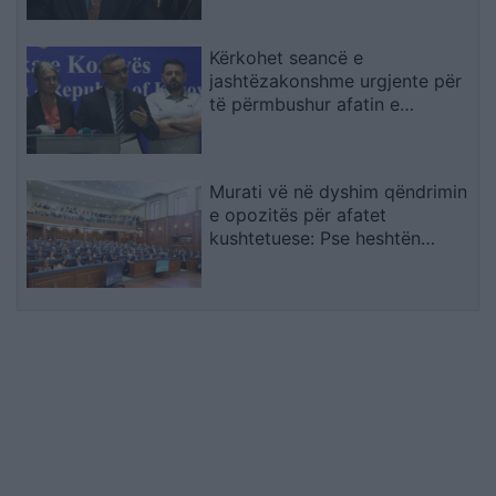
gjykatat e Kosovës
Kërkohet seancë e
jashtëzakonshme urgjente për
të përmbushur afatin e
konstituimit të Kuvendit
Murati vë në dyshim qëndrimin
e opozitës për afatet
kushtetuese: Pse heshtën
atëherë e flasin tani?