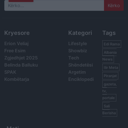
Search
Kryesore
Kategori
Tags
Erion Veliaj
Lifestyle
Edi Rama
Free Esim
Showbiz
Albania
Zgjedhjet 2025
Tech
News
Belinda Balluku
Shëndetësi
Ilir Meta
SPAK
Argetim
Piranjat
Kombëtarja
Enciklopedi
gazeta,
tv,
portale
Sali
Berisha