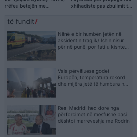
rrëfeu betejën me
xhihadiste pas zbulimit të
kancerin e rrallë para mbi
materialeve të ISIS në
një milion ndjekësish
pajisjet e tij
të fundit
Nënë e bir humbën jetën në
aksidentin tragjik/ Ishin nisur
për në punë, por fati u kishte
rezervuar udhëtimin e fundit
(FOTO)
Vala përvëluese godet
Europën, temperatura rekord
dhe mijëra jetë të humbura nga
nxehtësia
Real Madridi heq dorë nga
përforcimet në mesfushë pasi
dështoi marrëveshja me Rodrin