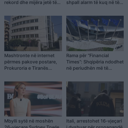
rekord dhe mijëra jetë të
shpall alarm të kuq në të
humbura nga nxehtësia
gjitha qytetet kryesore!
Austria dhe Sllovakia,
temperatura rekord
Mashtronte në internet
Rama për “Financial
përmes pakove postare,
Times”: Shqipëria ndodhet
Prokuroria e Tiranës
në periudhën më të
dërgon për gjykim
favorshme drejt BE-së
nigerianin
Mbylli sytë në moshën
Itali, arrestohet 16-vjeçari
26-vjeçare Sydney Towle,
i dyshuar për propagandë