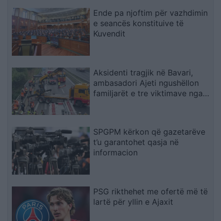
Ende pa njoftim për vazhdimin
e seancës konstituive të
Kuvendit
Aksidenti tragjik në Bavari,
ambasadori Ajeti ngushëllon
familjarët e tre viktimave nga
Kosova
SPGPM kërkon që gazetarëve
t’u garantohet qasja në
informacion
PSG rikthehet me ofertë më të
lartë për yllin e Ajaxit