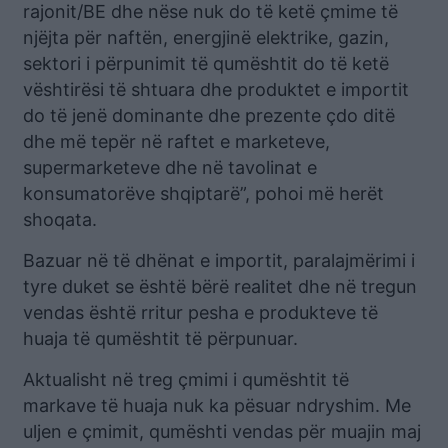
rajonit/BE dhe nëse nuk do të ketë çmime të
njëjta për naftën, energjinë elektrike, gazin,
sektori i përpunimit të qumështit do të ketë
vështirësi të shtuara dhe produktet e importit
do të jenë dominante dhe prezente çdo ditë
dhe më tepër në raftet e marketeve,
supermarketeve dhe në tavolinat e
konsumatorëve shqiptarë”, pohoi më herët
shoqata.
Bazuar në të dhënat e importit, paralajmërimi i
tyre duket se është bërë realitet dhe në tregun
vendas është rritur pesha e produkteve të
huaja të qumështit të përpunuar.
Aktualisht në treg çmimi i qumështit të
markave të huaja nuk ka pësuar ndryshim. Me
uljen e çmimit, qumështi vendas për muajin maj