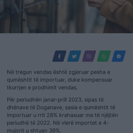
Në tregun vendas është zgjeruar pesha e
qumështit të importuar, duke kompensuar
tkurrjen e prodhimit vendas.
Për periudhën janar-prill 2023, sipas të
dhënave të Doganave, sasia e qumështit të
importuar u rrit 28% krahasuar me të njëjtën
periudhë të 2022. Në vlerë importet e 4-
mujorit u shtuan 39%.