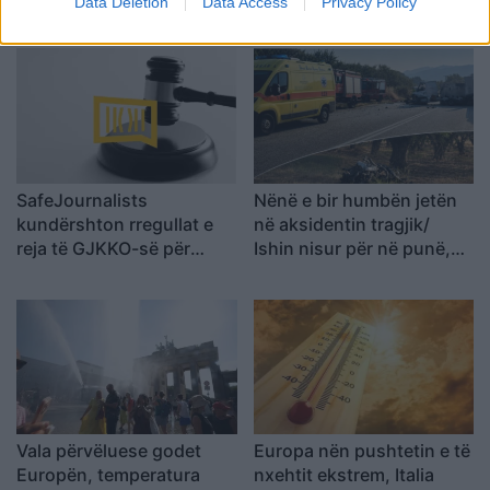
Data Deletion
Data Access
Privacy Policy
SafeJournalists
Nënë e bir humbën jetën
kundërshton rregullat e
në aksidentin tragjik/
reja të GJKKO-së për
Ishin nisur për në punë,
median: Të rishikohen
por fati u kishte rezervuar
kufizimet ndaj gazetarëve
udhëtimin e fundit (FOTO)
dhe informimit publik
Vala përvëluese godet
Europa nën pushtetin e të
Europën, temperatura
nxehtit ekstrem, Italia