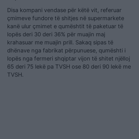
Disa kompani vendase për këtë vit, referuar
çmimeve fundore të shitjes në supermarkete
kanë ulur çmimet e qumështit të paketuar të
lopës deri 30 deri 36% për muajin maj
krahasuar me muajin prill. Sakaq sipas të
dhënave nga fabrikat përpunuese, qumështi i
lopës nga fermeri shqiptar vijon të shitet njëlloj
65 deri 75 lekë pa TVSH ose 80 deri 90 lekë me
TVSH.