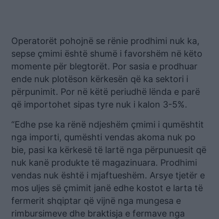
Operatorët pohojnë se rënie prodhimi nuk ka,
sepse çmimi është shumë i favorshëm në këto
momente për blegtorët. Por sasia e prodhuar
ende nuk plotëson kërkesën që ka sektori i
përpunimit. Por në këtë periudhë lënda e parë
që importohet sipas tyre nuk i kalon 3-5%.
“Edhe pse ka rënë ndjeshëm çmimi i qumështit
nga importi, qumështi vendas akoma nuk po
bie, pasi ka kërkesë të lartë nga përpunuesit që
nuk kanë produkte të magazinuara. Prodhimi
vendas nuk është i mjaftueshëm. Arsye tjetër e
mos uljes së çmimit janë edhe kostot e larta të
fermerit shqiptar që vijnë nga mungesa e
rimbursimeve dhe braktisja e fermave nga