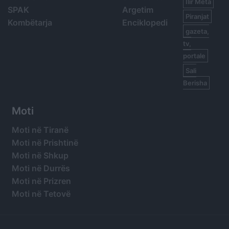
Ilir Meta
SPAK
Argetim
Piranjat
Kombëtarja
Enciklopedi
gazeta,
tv,
portale
Sali
Berisha
Moti
Moti në Tiranë
Moti në Prishtinë
Moti në Shkup
Moti në Durrës
Moti në Prizren
Moti në Tetovë