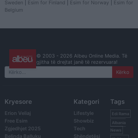
Sweden
|
Esim for Finland
|
Esim for Norway
|
Esim for
Belgium
© 2003 -
2026 Albeu Online Media. Të
gjitha të drejtat janë të rezervuara!
Search
Kryesore
Kategori
Tags
Erion Veliaj
Lifestyle
Edi Rama
Free Esim
Showbiz
Albania
Zgjedhjet 2025
Tech
News
Belinda Balluku
Shëndetësi