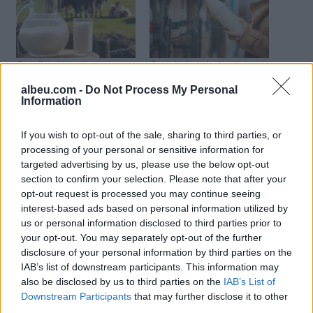
Qumështi i lopës nga
Grumbulluesit do ulin me
fermerët rritet 40-50%:
15% çmimin e blerjes së
albeu.com -
Do Not Process My Personal
Nëse nuk do merren
qumështit të lopës dhe
Information
masa, shumë shpejt
deles nga blegtorët, çfarë
prodhimi vendas nuk do
pritet
mbulojë nevojat e
If you wish to opt-out of the sale, sharing to third parties, or
fabrikave
processing of your personal or sensitive information for
targeted advertising by us, please use the below opt-out
section to confirm your selection. Please note that after your
opt-out request is processed you may continue seeing
interest-based ads based on personal information utilized by
us or personal information disclosed to third parties prior to
your opt-out. You may separately opt-out of the further
Kompanitë përpunuese të
disclosure of your personal information by third parties on the
qumështit paralajmërojnë
IAB’s list of downstream participants. This information may
përsëri shtrenjtim të
also be disclosed by us to third parties on the
IAB’s List of
çmimeve në korrik
Downstream Participants
that may further disclose it to other
third parties.