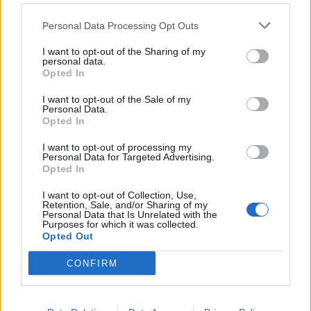
Personal Data Processing Opt Outs
I want to opt-out of the Sharing of my
personal data.
Opted In
I want to opt-out of the Sale of my
Personal Data.
Opted In
I want to opt-out of processing my
Personal Data for Targeted Advertising.
Opted In
I want to opt-out of Collection, Use,
Retention, Sale, and/or Sharing of my
Shtuar
më
5.06.2023 12:13
Personal Data that Is Unrelated with the
Purposes for which it was collected.
Tags:
,
importi i qumeshtit
qumesht pluhur
Opted Out
CONFIRM