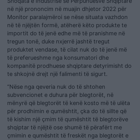
Shoqata e Industrisë së Përpunuesve Shqiptarë
në një prononcim në muajin dhjetor 2022 për
Monitor paralajmëroi se nëse situata vazhdon
në të njëjtën formë, atëherë këto produkte te
importit do të jenë edhe më të pranishme në
tregun tonë, duke nxjerrë jashtë tregut
produktet vendase, të cilat nuk do të jenë më
të preferueshme nga konsumatori dhe
kompanitë prodhuese shqiptare detyrimisht do
te shkojnë drejt një falimenti të sigurt.
“Nëse nga qeveria nuk do të shtohen
subvencionet e duhura për blegtorët, në
mënyrë që blegtorët të kenë kosto më të ulëta
për prodhimin e qumështit, çka do të sillte që
të kishim një çmim të qumështit të blegtorëve
shqiptar të njëjtë ose shumë të përafërt me
çmimin e qumështit të freskët nga blegtorët e