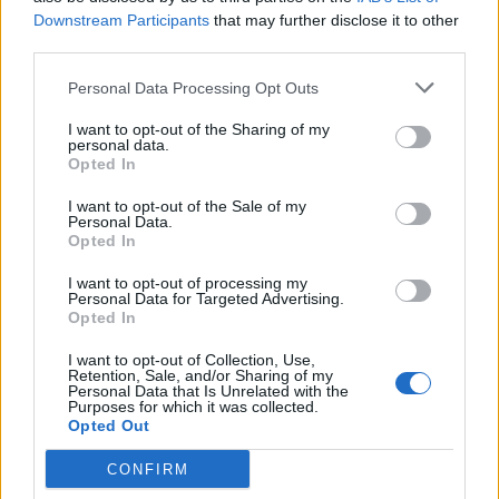
palë shpërndan 500 milionë euro prokurime
Downstream Participants
that may further disclose it to other
dhe koncesione. 76 milionë euro bonus për
third parties.
vota. 200 milionë euro gjoba të falura për vota.
Miliona e miliona rrënjë kanabis, nga të cilat,
Personal Data Processing Opt Outs
secila është 1 mijë euro, për vota. Tani ju e
I want to opt-out of the Sharing of my
merrni me mend se çfarë farsë e shpifur ishte
personal data.
Opted In
kjo.
I want to opt-out of the Sale of my
Mbetemi tek ajo fjala e mikut tim, që dekada
Personal Data.
Opted In
më parë vëzhgova zgjedhjet në Zimbabve, ku
diktatori Mugabe zhvilloi zgjedhje të njëjta me
I want to opt-out of processing my
Personal Data for Targeted Advertising.
këto në Tiranë.
Opted In
Nuk ma priste mendja kurrë që në vitin 2025 të
I want to opt-out of Collection, Use,
Retention, Sale, and/or Sharing of my
shihja zgjedhje të tilla në Tiranë, do më thoshte
Personal Data that Is Unrelated with the
Purposes for which it was collected.
një miku im i shquar.
Opted Out
CONFIRM
Lajme të ngjashme: