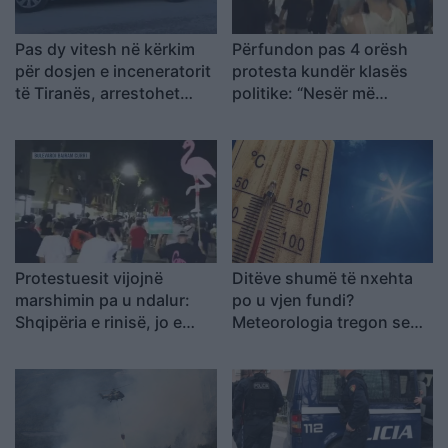
Pas dy vitesh në kërkim
Përfundon pas 4 orësh
për dosjen e inceneratorit
protesta kundër klasës
të Tiranës, arrestohet
politike: “Nesër më
Renardo Nallbani në
shumë!”
Palasë
Protestuesit vijojnë
Ditëve shumë të nxehta
marshimin pa u ndalur:
po u vjen fundi?
Shqipëria e rinisë, jo e
Meteorologia tregon se
partisë!
kur nis rënia e
temperaturave