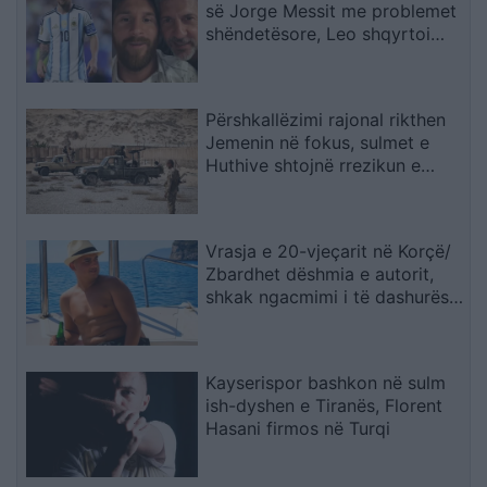
së Jorge Messit me problemet
shëndetësore, Leo shqyrtoi
largimin nga Botërori
Përshkallëzimi rajonal rikthen
Jemenin në fokus, sulmet e
Huthive shtojnë rrezikun e
zgjerimit të luftës
Vrasja e 20-vjeçarit në Korçë/
Zbardhet dëshmia e autorit,
shkak ngacmimi i të dashurës
nga viktima
Kayserispor bashkon në sulm
ish-dyshen e Tiranës, Florent
Hasani firmos në Turqi