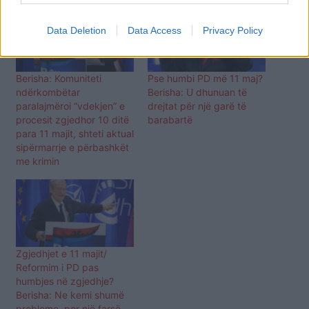
Data Deletion
Data Access
Privacy Policy
Berisha: Komuniteti
Pse humbi PD më 11 maj?
ndërkombëtar
Berisha: U dhunuan të
paralajmëroi “vdekjen” e
drejtat për një garë të
procesit zgjedhor 10 ditë
barabartë
para 11 majit, shteti aktual
sipërmarrje e përbashkët
me krimin
Zgjedhjet e 11 majit/
Reformim i PD pas
humbjes në zgjedhje?
Berisha: Ne kemi shumë
probleme, por një farsë