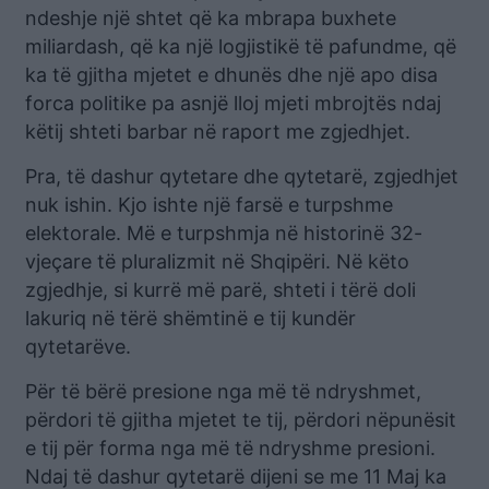
ndeshje një shtet që ka mbrapa buxhete
miliardash, që ka një logjistikë të pafundme, që
ka të gjitha mjetet e dhunës dhe një apo disa
forca politike pa asnjë lloj mjeti mbrojtës ndaj
këtij shteti barbar në raport me zgjedhjet.
Pra, të dashur qytetare dhe qytetarë, zgjedhjet
nuk ishin. Kjo ishte një farsë e turpshme
elektorale. Më e turpshmja në historinë 32-
vjeçare të pluralizmit në Shqipëri. Në këto
zgjedhje, si kurrë më parë, shteti i tërë doli
lakuriq në tërë shëmtinë e tij kundër
qytetarëve.
Për të bërë presione nga më të ndryshmet,
përdori të gjitha mjetet te tij, përdori nëpunësit
e tij për forma nga më të ndryshme presioni.
Ndaj të dashur qytetarë dijeni se me 11 Maj ka