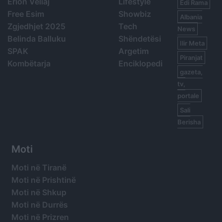
Erion Veliaj
Lifestyle
Edi Rama
Free Esim
Showbiz
Albania
Zgjedhjet 2025
Tech
News
Belinda Balluku
Shëndetësi
Ilir Meta
SPAK
Argetim
Piranjat
Kombëtarja
Enciklopedi
gazeta,
tv,
portale
Sali
Berisha
Moti
Moti në Tiranë
Moti në Prishtinë
Moti në Shkup
Moti në Durrës
Moti në Prizren