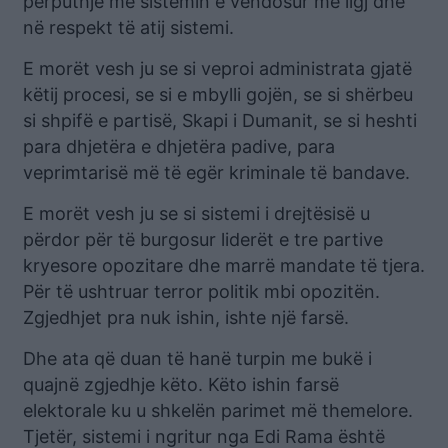
përputhje me sistemin e vendosur me ligj dhe
në respekt të atij sistemi.
E morët vesh ju se si veproi administrata gjatë
këtij procesi, se si e mbylli gojën, se si shërbeu
si shpifë e partisë, Skapi i Dumanit, se si heshti
para dhjetëra e dhjetëra padive, para
veprimtarisë më të egër kriminale të bandave.
E morët vesh ju se si sistemi i drejtësisë u
përdor për të burgosur liderët e tre partive
kryesore opozitare dhe marrë mandate të tjera.
Për të ushtruar terror politik mbi opozitën.
Zgjedhjet pra nuk ishin, ishte një farsë.
Dhe ata që duan të hanë turpin me bukë i
quajnë zgjedhje këto. Këto ishin farsë
elektorale ku u shkelën parimet më themelore.
Tjetër, sistemi i ngritur nga Edi Rama është