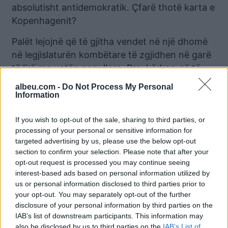
absolutisht antidemokratik. Çfarë thotë karta e
Kopenhagenit?
Palët lejojnë që të gjitha vendet në një dhomë
në legjislaturën kombëtare të zgjidhen në garë
të lirë me votën popullore. Pra, kërkon që të
gjithë ata që ulen në parlament, t’i jenë
albeu.com -
Do Not Process My Personal
nënshtruar një gare të hapur, të lirë, jo me lista,
Information
por secili me vend.
If you wish to opt-out of the sale, sharing to third parties, or
Pra, kjo ishte një farsë antidemokratike fund e
processing of your personal or sensitive information for
krye. Palët kanë detyrimin t’u japin mundësi të
targeted advertising by us, please use the below opt-out
section to confirm your selection. Please note that after your
gjithë forcave politike, garanci të plota ligjore,
opt-out request is processed you may continue seeing
të garojnë me njëra-tjetrën mbi bazën e
interest-based ads based on personal information utilized by
trajtimit të barabartë para ligjit dhe
us or personal information disclosed to third parties prior to
autoriteteve.
your opt-out. You may separately opt-out of the further
disclosure of your personal information by third parties on the
Se cila është barazia në këto zgjedhje, kur njëra
IAB’s list of downstream participants. This information may
also be disclosed by us to third parties on the
IAB’s List of