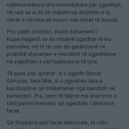
ndërkombëtare dhe kommbëtare për zgjedhjet,
në rast se ai do të respektojë dinjitetin e tij,
vlerat e vërteta që beson ose duhet të besojë.
Pra, palët zotohen, thotë dokumenti i
Kopenhagenit se do mbajnë zgjedhje të lira
periodike, në të të cilat do garantojnë në
praktikë shprehjen e mendimit të zgjedhësve
në zgjedhjen e përfaqësuesve të tyre.
Të pyes çdo qytetar: si u zgjodh Blendi
Gonxhja, Sara Mile, si u zgjodhën lista e
kandidatëve që mbështeten nga banditët në
parlament. Pra, kemi të bëjmë me sharrimin e
këtij parimi themelor që zgjedhjet i dëshmon
farsë.
Që Shqipëria pati farsë elektorale, të cilën