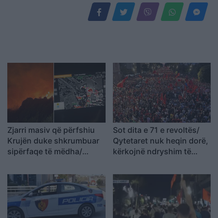
Zjarri masiv që përfshiu
Sot dita e 71 e revoltës/
Krujën duke shkrumbuar
Qytetaret nuk heqin dorë,
sipërfaqe të mëdha/
kërkojnë ndryshim të
Rama: Shmangëm një
klasës politike: Rama jep
bilanc tragjik
dorëheqjen