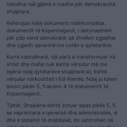
ndodhur një gjëmë e madhe për demokracinë
shqiptare.
Referojuni këtij dokumenti ndërkombëtar,
dokumentit të Kopenhagenit, i detyrueshëm
për çdo vend demokratik që zhvillon zgjedhje
dhe zgjedh qeverinë me votën e qytetarëve.
Kurrë ndonjëherë, një parti e transformuar në
shtet dhe mafie nuk është vërsulur më me
egërsi ndaj qytetarëve shqiptarë siç është
vërsulur narkoshteti i Edi Ramës. Ndaj ju lutem
lexoni pikën 5, fraksion 4 të dokumentit të
Kopenhagenit.
Tjetër, Shqipëria është zotuar sipas pikës 5, 5,
se veprimtaria e qeverisë dhe administratës, si
dhe e sistemit të drejtësisë, do ushtrohen në