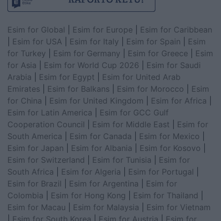
Esim for Global
|
Esim for Europe
|
Esim for Caribbean
|
Esim for USA
|
Esim for Italy
|
Esim for Spain
|
Esim
for Turkey
|
Esim for Germany
|
Esim for Greece
|
Esim
for Asia
|
Esim for World Cup 2026
|
Esim for Saudi
Arabia
|
Esim for Egypt
|
Esim for United Arab
Emirates
|
Esim for Balkans
|
Esim for Morocco
|
Esim
for China
|
Esim for United Kingdom
|
Esim for Africa
|
Esim for Latin America
|
Esim for GCC Gulf
Cooperation Council
|
Esim for Middle East
|
Esim for
South America
|
Esim for Canada
|
Esim for Mexico
|
Esim for Japan
|
Esim for Albania
|
Esim for Kosovo
|
Esim for Switzerland
|
Esim for Tunisia
|
Esim for
South Africa
|
Esim for Algeria
|
Esim for Portugal
|
Esim for Brazil
|
Esim for Argentina
|
Esim for
Colombia
|
Esim for Hong Kong
|
Esim for Thailand
|
Esim for Macau
|
Esim for Malaysia
|
Esim for Vietnam
|
Esim for South Korea
|
Esim for Austria
|
Esim for