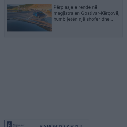
Përplasje e rëndë në
magjistralen Gostivar-Kërçovë,
humb jetën një shofer dhe
plagoset rëndë një tjetër