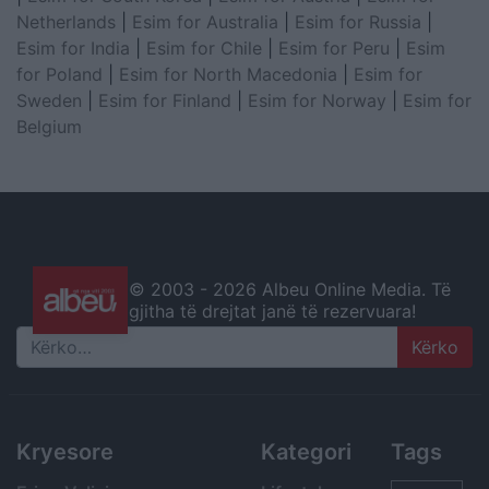
Netherlands
|
Esim for Australia
|
Esim for Russia
|
Esim for India
|
Esim for Chile
|
Esim for Peru
|
Esim
for Poland
|
Esim for North Macedonia
|
Esim for
Sweden
|
Esim for Finland
|
Esim for Norway
|
Esim for
Belgium
© 2003 -
2026 Albeu Online Media. Të
gjitha të drejtat janë të rezervuara!
Search
Kryesore
Kategori
Tags