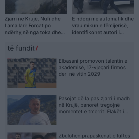
Zjarri në Krujë, Nufi dhe
E ndoqi me automatik dhe
Lamallari: Forcat po
vrau mikun e fëmijërisë,
ndërhyjnë nga toka dhe
identifikohet autori i
ajri
dyshuar që është në
kërkim
të fundit
Elbasani promovon talentin e
akademisë, 17-vjeçari firmos
deri në vitin 2029
Pasojat që la pas zjarri i madh
në Krujë, banorët tregojnë
momentet e tmerrit: Flakët i
kemi mbajtur vetë nën kontroll,
zjarrfikësja fiku vetëm vatrat e
vogla (VIDEO)
Zbulohen prapaskenat e luftës