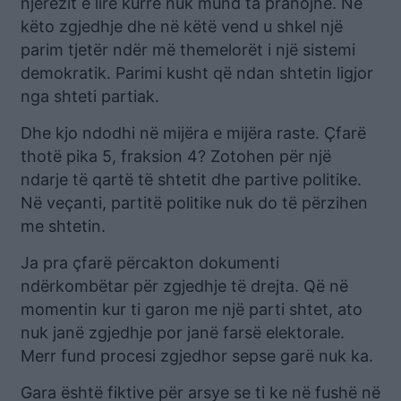
njerëzit e lirë kurrë nuk mund ta pranojnë. Në
këto zgjedhje dhe në këtë vend u shkel një
parim tjetër ndër më themelorët i një sistemi
demokratik. Parimi kusht që ndan shtetin ligjor
nga shteti partiak.
Dhe kjo ndodhi në mijëra e mijëra raste. Çfarë
thotë pika 5, fraksion 4? Zotohen për një
ndarje të qartë të shtetit dhe partive politike.
Në veçanti, partitë politike nuk do të përzihen
me shtetin.
Ja pra çfarë përcakton dokumenti
ndërkombëtar për zgjedhje të drejta. Që në
momentin kur ti garon me një parti shtet, ato
nuk janë zgjedhje por janë farsë elektorale.
Merr fund procesi zgjedhor sepse garë nuk ka.
Gara është fiktive për arsye se ti ke në fushë në