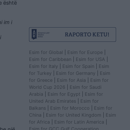
se është
 im i
i
Esim for Global
|
Esim for Europe
|
Esim for Caribbean
|
Esim for USA
|
Esim for Italy
|
Esim for Spain
|
Esim
for Turkey
|
Esim for Germany
|
Esim
for Greece
|
Esim for Asia
|
Esim for
World Cup 2026
|
Esim for Saudi
Arabia
|
Esim for Egypt
|
Esim for
United Arab Emirates
|
Esim for
Balkans
|
Esim for Morocco
|
Esim for
China
|
Esim for United Kingdom
|
Esim
for Africa
|
Esim for Latin America
|
Esim for GCC Gulf Cooperation
he një