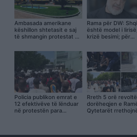
Ambasada amerikane
Rama për DW: Shqi
këshillon shtetasit e saj
është model i lirisë
të shmangin protestat në
krizë besimi; për
bulevard
projektin do të fla
të jetë gati, synimi
mbetet tërheqja e
investimeve të hua
Policia publikon emrat e
Rreth 5 orë revoltë
12 efektivëve të lënduar
dorëheqjen e Ram
në protestën para
Qytetarët rrethojn
Parlamentit
Parlamentin,
përshkallëzohet pr
– përplasje, të sho