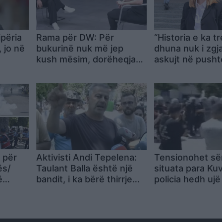
përia
Rama për DW: Për
“Historia e ka t
, jo në
bukurinë nuk më jep
dhuna nuk i zgja
kush mësim, dorëheqja
askujt në pushte
sim kur
s’ka qenë dhe s’do të jetë
Neomalsorja su
 im
opsion
Ramën: Ju kanë
vetëm prangat, 
ja
dhe pamundësia
bindur
 për
Aktivisti Andi Tepelena:
Tensionohet së
ës/
Taulant Balla është një
situata para Kuv
ë
bandit, i ka bërë thirrje
policia hedh ujë
policisë të ushtrojë
lotsjellës në dre
otesta
dhunë ndaj qytetarëve
protestuesve
qëruar