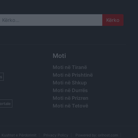
Search
Moti
Moti në Tiranë
Moti në Prishtinë
s
Moti në Shkup
Moti në Durrës
Moti në Prizren
ortale
Moti në Tetovë
Kushtet e Përdorimit
Privacy Policy
Powered by: orihost.com