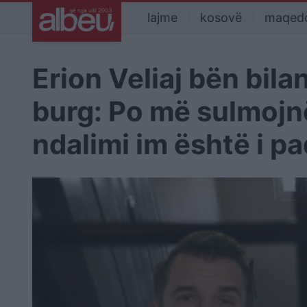
lajme
kosovë
maqed
Erion Veliaj bën bila
burg: Po më sulmojn
ndalimi im është i pa