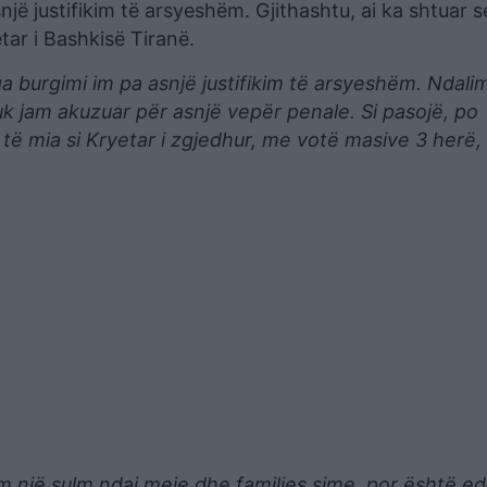
snjë justifikim të arsyeshëm. Gjithashtu, ai ka shtuar 
etar i Bashkisë Tiranë.
 burgimi im pa asnjë justifikim të arsyeshëm. Ndalimi
k jam akuzuar për asnjë vepër penale. Si pasojë, po
ë mia si Kryetar i zgjedhur, me votë masive 3 herë, 
m një sulm ndaj meje dhe familjes sime, por është ed