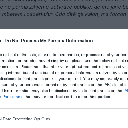
e në përmbushjen e detyrave publike, që më janë b
it mbetem i papërkulur. Çdo ditë që kalon, ma forcon
mokracisë, sundimit të ligjit dhe të ardhmes së Shqip
 gjitha rrugët ligjore për të siguruar lirimin tim, në
 -
Do Not Process My Personal Information
kullueshëm si kryebashkiaku juaj. Me mall dhe dashuri
to opt-out of the sale, sharing to third parties, or processing of your per
formation for targeted advertising by us, please use the below opt-out s
r selection. Please note that after your opt-out request is processed y
eing interest-based ads based on personal information utilized by us or
disclosed to third parties prior to your opt-out. You may separately opt-
losure of your personal information by third parties on the IAB’s list of
. This information may also be disclosed by us to third parties on the
IA
Participants
that may further disclose it to other third parties.
l Data Processing Opt Outs