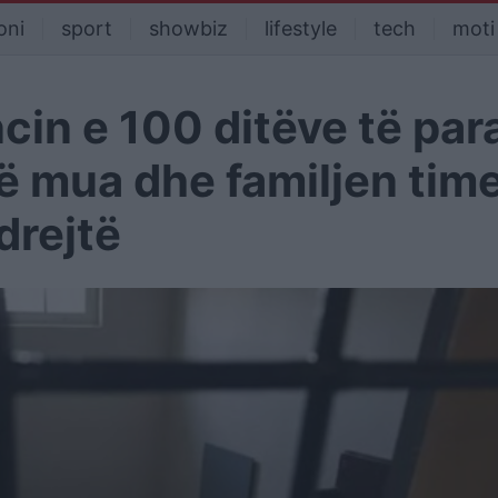
oni
sport
showbiz
lifestyle
tech
moti
ncin e 100 ditëve të par
ë mua dhe familjen time
drejtë