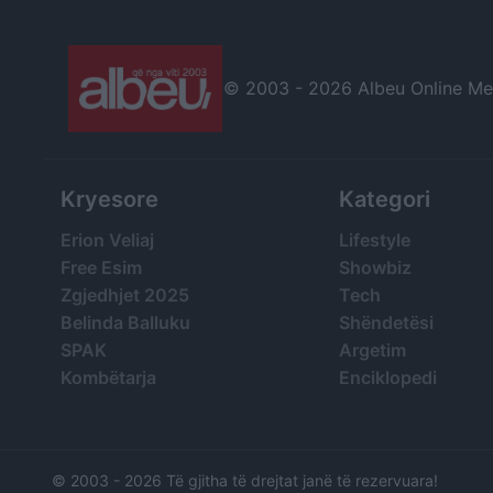
dhe efektivë të lë
(VIDEO)
© 2003 -
2026 Albeu Online Medi
Kryesore
Kategori
Erion Veliaj
Lifestyle
Free Esim
Showbiz
Zgjedhjet 2025
Tech
Belinda Balluku
Shëndetësi
SPAK
Argetim
Kombëtarja
Enciklopedi
© 2003 -
2026 Të gjitha të drejtat janë të rezervuara!