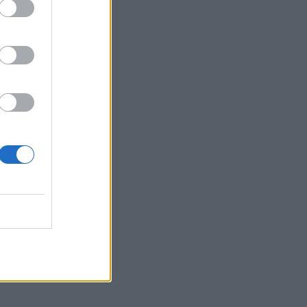
Belgium
dalon
ë një