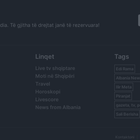
nduar
a. Të gjitha të drejtat janë të rezervuara!
Linqet
Tags
Live tv shqiptare
Edi Rama
Moti në Shqipëri
Albania New
Travel
Ilir Meta
Horoskopi
Piranjat
Livescore
gazeta, tv, p
News from Albania
Sali Berisha
Kontaktoni