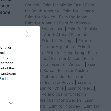
Council
|
Esim for Middle East
|
Esim
esuar
for South America
|
Esim for Canada
|
 edhe
Esim for Mexico
|
Esim for Japan
|
Esim for Albania
|
Esim for Kosovo
|
Esim for Switzerland
|
Esim for Tunisia
ërisë
|
Esim for South Africa
|
Esim for
 mënyrë
Algeria
|
Esim for Portugal
|
Esim for
 për
Brazil
|
Esim for Argentina
|
Esim for
sonal or
Colombia
|
Esim for Hong Kong
|
Esim
ection to
ou may
for Thailand
|
Esim for Macau
|
Esim
 personal
for Malaysia
|
Esim for Vietnam
|
Esim
out of the
for South Korea
|
Esim for Austria
|
 downstream
Esim for Netherlands
|
Esim for
B’s List of
Australia
|
Esim for Russia
|
Esim for
India
|
Esim for Chile
|
Esim for Peru
|
Esim for Poland
|
Esim for North
Macedonia
|
Esim for Sweden
|
Esim
for Finland
|
Esim for Norway
|
Esim for