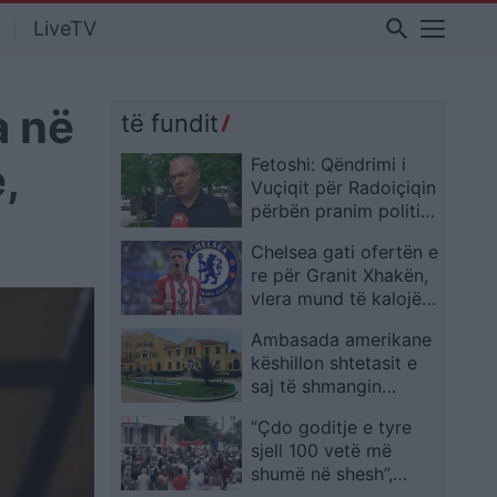
search
LiveTV
a në
të fundit
,
Fetoshi: Qëndrimi i
Vuçiqit për Radoiçiqin
përbën pranim politik
të sulmit në Banjskë
Chelsea gati ofertën e
re për Granit Xhakën,
vlera mund të kalojë
12 milionë euro
Ambasada amerikane
këshillon shtetasit e
saj të shmangin
protestat në bulevard
“Çdo goditje e tyre
sjell 100 vetë më
shumë në shesh”,
aktivisti flet për