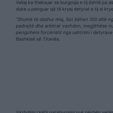
Veliaj ka theksuar se burgosja e tij është pa a
duke u penguar që të kryej detyrat e tij si kry
“Shumë të dashur miq, Sot bëhen 100 ditë nga
padrejtë dhe arbitrar vazhdon, megjithëse nu
pengohem forcërisht nga ushtrimi i detyrave t
Bashkisë së Tiranës.
Vazhdimi i këtij paraburgimi nuk përbën vetë