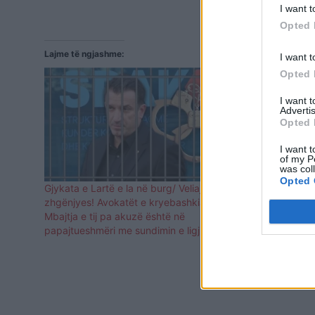
I want t
Opted 
Lajme të ngjashme:
I want t
Opted 
I want 
Advertis
Opted 
I want t
of my P
was col
Opted 
Gjykata e Lartë e la në burg/ Veliaj: Vendim
Erion Veliaj 
zhgënjyes! Avokatët e kryebashkiakut:
Përgjithshm
Mbajtja e tij pa akuzë është në
papajtueshmëri me sundimin e ligjit