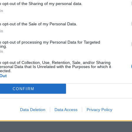
o opt-out of the Sharing of my personal data.
In
o opt-out of the Sale of my Personal Data.
In
to opt-out of processing my Personal Data for Targeted
ing.
In
o opt-out of Collection, Use, Retention, Sale, and/or Sharing
ersonal Data that Is Unrelated with the Purposes for which it
lected.
Out
i vetëm në qeli/ Drejtoria e
Genta Vangjeli: Erion Veliaj nuk i n
e e Burgjeve zbardh detaje
shkeljet, i jep 6.3 mln euro vëllait t
CONFIRM
tjetër drejtori të Bashkisë Tiranë
Data Deletion
Data Access
Privacy Policy