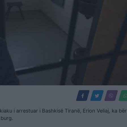
ku i arrestuar i Bashkisë Tiranë, Erion Veliaj, ka bë
 burg.