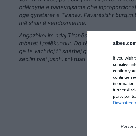
ndërhyrje e panevojshme dhe joproporcional
nga qytetarët e Tiranës. Pavarësisht burgim
më shumë vendosmërinë.
Angazhimi im ndaj Tiranës, ndaj jush, ndaj de
mbetet i palëkundur. Do të vazhdoj të ndjek të
albeu.com
që të vazhdoj t’i shërbej qytetit tonë të mre
If you wish 
secilin prej jush!”,
shkruan Veliaj.
sensitive in
confirm you
continue se
information 
further disc
participants
Downstream 
Persona