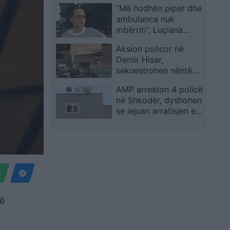
“Më hodhën piper dhe
tensionet para
ambulanca nuk
Kuvendit: Jemi më të
mbërriti”, Luçiana
fortë, nuk ndryshojmë
Kokaj: Të ndaluarit u
çfarëdo që të bëjë
Aksion policor në
dhunuan në furgonët
policia
Demir Hisar,
e policisë dhe kanë sy
sekuestrohen nëntë
të nxirë
pushkë, pistoleta dhe
AMP arreston 4 policë
municion, ndalohen
në Shkodër, dyshohen
katër persona
se lejuan arratisjen e
një të dënuari nga
arresti shtëpiak
rë