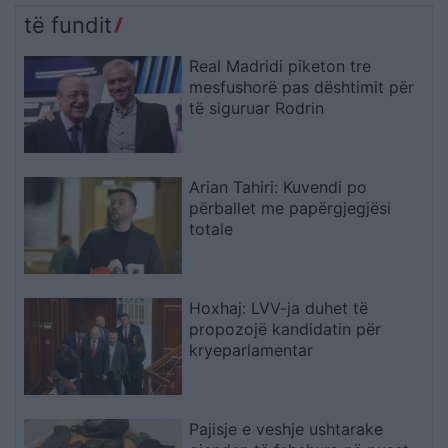
të fundit
Real Madridi piketon tre
mesfushorë pas dështimit për
të siguruar Rodrin
Arian Tahiri: Kuvendi po
përballet me papërgjegjësi
totale
Hoxhaj: LVV-ja duhet të
propozojë kandidatin për
kryeparlamentar
Pajisje e veshje ushtarake