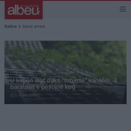
keyboard_arrow_right
Ballina
berat arrest
U kapën mat duke “mbjellë” kanabis, 3
baratasit e pësojnë keq
5 vit me parë
schedule