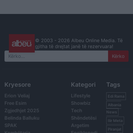
© 2003 -
2026 Albeu Online Media. Të
gjitha të drejtat janë të rezervuara!
Search
Kryesore
Kategori
Tags
Erion Veliaj
Lifestyle
Edi Rama
Free Esim
Showbiz
Albania
Zgjedhjet 2025
Tech
News
Belinda Balluku
Shëndetësi
Ilir Meta
SPAK
Argetim
Piranjat
Kombëtarja
Enciklopedi