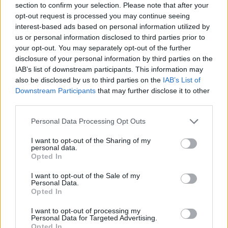
section to confirm your selection. Please note that after your
opt-out request is processed you may continue seeing
interest-based ads based on personal information utilized by
us or personal information disclosed to third parties prior to
your opt-out. You may separately opt-out of the further
disclosure of your personal information by third parties on the
IAB’s list of downstream participants. This information may
also be disclosed by us to third parties on the
IAB’s List of
Downstream Participants
that may further disclose it to other
third parties.
Personal Data Processing Opt Outs
I want to opt-out of the Sharing of my
personal data.
Opted In
I want to opt-out of the Sale of my
Personal Data.
Opted In
Esim for Global
|
Esim for Europe
|
Esim for Caribbean
|
Esim for USA
|
Esim for Italy
|
Esim for Spain
|
Esim
I want to opt-out of processing my
for Turkey
|
Esim for Germany
|
Esim for Greece
|
Esim
Personal Data for Targeted Advertising.
Opted In