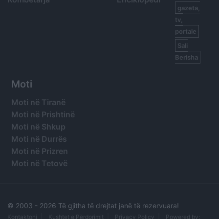
gazeta,
tv,
portale
Sali
Berisha
Moti
Moti në Tiranë
Moti në Prishtinë
Moti në Shkup
Moti në Durrës
Moti në Prizren
Moti në Tetovë
© 2003 -
2026 Të gjitha të drejtat janë të rezervuara!
Kontaktoni
Kushtet e Përdorimit
Privacy Policy
Powered by: