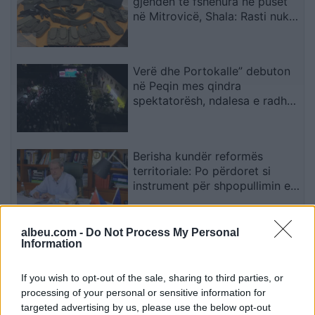
gjenden të fshehura në puset
në Mitrovicë, Shala: Rasti nuk
mund të shihet si incident i
veçuar
Verë dhe Portokalle” debuton
në Peqin mes qindra
spektatorësh, ndalesa e radhës
në Kavajë
Berisha kundër reformës
territoriale: Po përdoret si
instrument për shpopullimin e
Shqipërisë
albeu.com -
Do Not Process My Personal
Shpërthen Etna, pezullohen
Information
mbërritjet në aeroportin e
Katanias për shkak të hirit
If you wish to opt-out of the sale, sharing to third parties, or
vullkanik
processing of your personal or sensitive information for
targeted advertising by us, please use the below opt-out