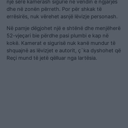
një sërë kamerash sigurie në vendin e ngjarjes
dhe në zonën përreth. Por për shkak të
errësirës, nuk vërehet asnjë lëvizje personash.
Në pamje dëgjohet një e shtënë dhe menjëherë
52-vjeçari bie përdhe pasi plumbi e kap në
kokë. Kamerat e sigurisë nuk kanë mundur të
shquajnë as lëvizjet e autorit, ç`ka dyshohet që
Reçi mund të jetë qëlluar nga lartësia.