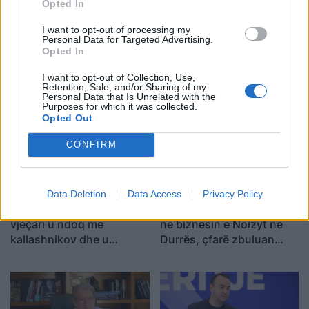
Opted In
I want to opt-out of processing my
Personal Data for Targeted Advertising.
Protestuesit vijojnë
Protesta hyn në ditën e
Opted In
qëndresën, pas fjalimeve
70-të, qytetarët
I want to opt-out of Collection, Use,
nis marshimi në Bulevard:
grumbullohen në sheshin
Retention, Sale, and/or Sharing of my
“Nesër më shumë!”
“Skënderbej”: Rama, jep
Personal Data that Is Unrelated with the
Purposes for which it was collected.
dorëheqjen!
Opted Out
CONFIRM
Data Deletion
Data Access
Privacy Policy
Vrasja në Korçë/ 20-
Lëndë e dyshuar plasëse
vjeçari u ndoq me
në biznesin e Noizyt në
kallashnikov dhe u
Durrës, çfarë zbuluan
ekzekutua në një pallat,
autoritetet
autori i dyshuar dhe
viktima ishin rritur bashkë