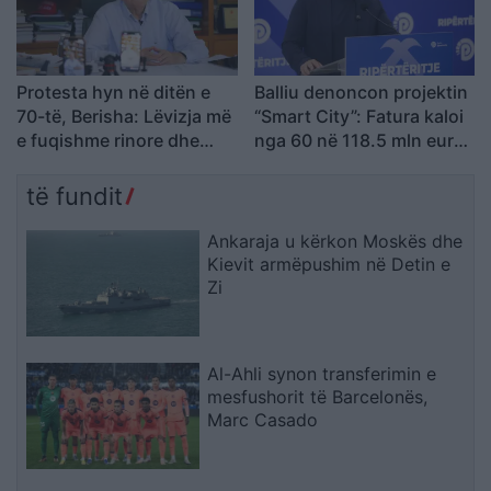
Protesta hyn në ditën e
Balliu denoncon projektin
70-të, Berisha: Lëvizja më
“Smart City”: Fatura kaloi
e fuqishme rinore dhe
nga 60 në 118.5 mln euro,
qytetare që nga vitet ’90
SHBA ka ngritur
shqetësime për Presight
të fundit
AI dhe lidhjet e dyshuara
me Kinën
Ankaraja u kërkon Moskës dhe
Kievit armëpushim në Detin e
Zi
Al-Ahli synon transferimin e
mesfushorit të Barcelonës,
Marc Casado