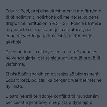
Eduart Reçi, prej disa vitesh merrej me firmën e
tij të ndërtimit, ndërkohë që më herët ka qenë
drejtor në institucionin e SHISH. Policia ka ende
të paqartë se nga kanë qëlluar autorët, pasi
edhe në vendngjarje nuk është gjetur asnjë
gëzhojë.
Grupi hetimor u rikthye sërish sot në mëngjes
në vendngjarje, për të siguruar ndonjë provë të
vlefshme.
Si pistë për zbardhjen e vrasjes së biznesmenit
Eduart Reçi, policia i ka përqendruar hetimet në
dy raste.
E para në atë të ndonjë konflikti të mundshëm
për çështje pronësie, dhe pista e dytë ajo e