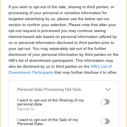
Zbulohen
If you wish to opt-out of the sale, sharing to third parties, or
processing of your personal or sensitive information for
targeted advertising by us, please use the below opt-out
section to confirm your selection. Please note that after your
opt-out request is processed you may continue seeing
interest-based ads based on personal information utilized by
us or personal information disclosed to third parties prior to
your opt-out. You may separately opt-out of the further
disclosure of your personal information by third parties on the
IAB’s list of downstream participants. This information may
also be disclosed by us to third parties on the
IAB’s List of
Downstream Participants
that may further disclose it to other
third parties.
Arrestohet pranë banesës
Dita e nëntë e protestës
i dyshuari për vrasjen e
në Divjakë, banorët djegin
Personal Data Processing Opt Outs
20-vjeçarit në Korçë
teserat e PS-së dhe
I want to opt-out of the Sharing of my
kundërshtojnë bashkimin
personal data.
me Lushnjën
Opted In
I want to opt-out of the Sale of my
Personal Data.