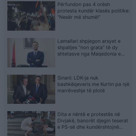
Përfundon pas 4 orësh
protesta kundër klasës politike:
“Nesër më shumë!”
Lamallari shpjegon arsyet e
shpalljes “non grata” të dy
shtetasve nga Maqedonia e
Veriut
Sinani: LDK-ja nuk
bashkëqeveris me Kurtin pa një
marrëveshje të plotë
Dita e nëntë e protestës në
Divjakë, banorët djegin teserat
e PS-së dhe kundërshtojnë
bashkimin me Lushnjën