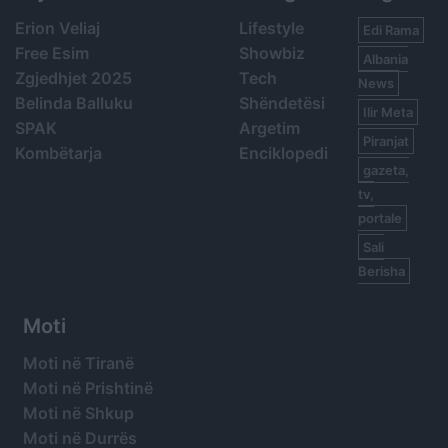
Erion Veliaj
Lifestyle
Edi Rama
Free Esim
Showbiz
Albania
Zgjedhjet 2025
Tech
News
Belinda Balluku
Shëndetësi
Ilir Meta
SPAK
Argetim
Piranjat
Kombëtarja
Enciklopedi
gazeta,
tv,
portale
Sali
Berisha
Moti
Moti në Tiranë
Moti në Prishtinë
Moti në Shkup
Moti në Durrës