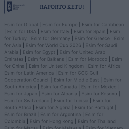
Esim for Global
|
Esim for Europe
|
Esim for Caribbean
|
Esim for USA
|
Esim for Italy
|
Esim for Spain
|
Esim
for Turkey
|
Esim for Germany
|
Esim for Greece
|
Esim
for Asia
|
Esim for World Cup 2026
|
Esim for Saudi
Arabia
|
Esim for Egypt
|
Esim for United Arab
Emirates
|
Esim for Balkans
|
Esim for Morocco
|
Esim
for China
|
Esim for United Kingdom
|
Esim for Africa
|
Esim for Latin America
|
Esim for GCC Gulf
Cooperation Council
|
Esim for Middle East
|
Esim for
South America
|
Esim for Canada
|
Esim for Mexico
|
Esim for Japan
|
Esim for Albania
|
Esim for Kosovo
|
Esim for Switzerland
|
Esim for Tunisia
|
Esim for
South Africa
|
Esim for Algeria
|
Esim for Portugal
|
Esim for Brazil
|
Esim for Argentina
|
Esim for
Colombia
|
Esim for Hong Kong
|
Esim for Thailand
|
Esim for Macau
|
Esim for Malaysia
|
Esim for Vietnam