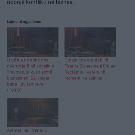
ndonjë konflikti në biznes.
Lajme të ngjashme:
U qëllua në kokë dhe
Detaje nga atentati në
ndërroi jetë në spitalin e
Tiranë/ Biznesmeni Eduart
Traumës, ja kush është
Reçi ishte i vetëm në
biznesmeni 52-vjeçar
momentin e sulmua
baba i dy fëmijëve
(FOTO)
Atentati në Tiranë/ U