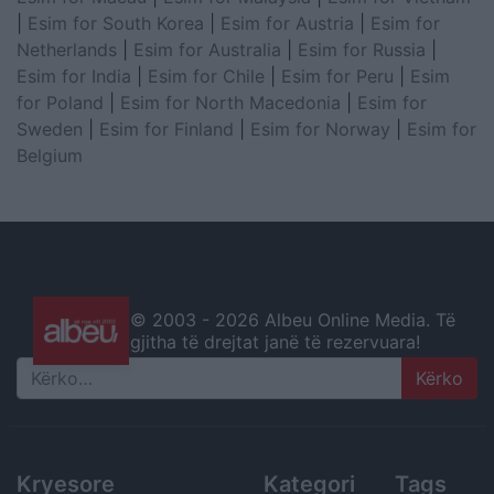
|
Esim for South Korea
|
Esim for Austria
|
Esim for
Netherlands
|
Esim for Australia
|
Esim for Russia
|
Esim for India
|
Esim for Chile
|
Esim for Peru
|
Esim
for Poland
|
Esim for North Macedonia
|
Esim for
Sweden
|
Esim for Finland
|
Esim for Norway
|
Esim for
Belgium
© 2003 -
2026 Albeu Online Media. Të
gjitha të drejtat janë të rezervuara!
Search
Kryesore
Kategori
Tags