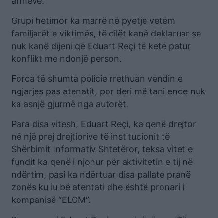
armëve.
Grupi hetimor ka marrë në pyetje vetëm
familjarët e viktimës, të cilët kanë deklaruar se
nuk kanë dijeni që Eduart Reçi të ketë patur
konflikt me ndonjë person.
Forca të shumta policie rrethuan vendin e
ngjarjes pas atenatit, por deri më tani ende nuk
ka asnjë gjurmë nga autorët.
Para disa vitesh, Eduart Reçi, ka qenë drejtor
në një prej drejtiorive të institucionit të
Shërbimit Informativ Shtetëror, teksa vitet e
fundit ka qenë i njohur për aktivitetin e tij në
ndërtim, pasi ka ndërtuar disa pallate pranë
zonës ku iu bë atentati dhe është pronari i
kompanisë “ELGM”.