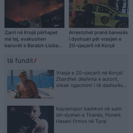
41 gradë
Zjarri në Krujë përhapet
Arrestohet pranë banesës
më tej, evakuohen
i dyshuari për vrasjen e
banorët e Barabit–Lluban,
20-vjeçarit në Korçë
raportohen shpërthime
armatimesh
të fundit
Vrasja e 20-vjeçarit në Korçë/
Zbardhet dëshmia e autorit,
shkak ngacmimi i të dashurës
nga viktima
Kayserispor bashkon në sulm
ish-dyshen e Tiranës, Florent
Hasani firmos në Turqi