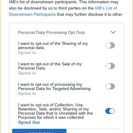
IAB’s list of downstream participants. This information may
Tags:
,
,
,
del
Eduart Reci
foto
vrasja
also be disclosed by us to third parties on the
IAB’s List of
Downstream Participants
that may further disclose it to other
third parties.
Personal Data Processing Opt Outs
I want to opt-out of the Sharing of my
personal data.
Opted In
I want to opt-out of the Sale of my
Personal Data.
Opted In
I want to opt-out of processing my
Personal Data for Targeted Advertising.
Vrasja e 20-vjeçarit në
Aksident në Peru/
Opted In
Korçë/ Zbardhet dëshmia
Trembëdhjetë të vdekur
I want to opt-out of Collection, Use,
e autorit, shkak ngacmimi
dhe katër të plagosur në
Retention, Sale, and/or Sharing of my
i të dashurës nga viktima
përplasjen midis furgonit
Personal Data that Is Unrelated with the
Purposes for which it was collected.
dhe kamionit
Opted Out