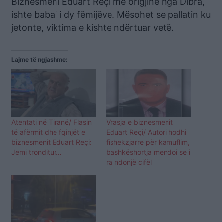
Biznesmeni Eduart Reçi me origjinë nga Dibra,
ishte babai i dy fëmijëve. Mësohet se pallatin ku
jetonte, viktima e kishte ndërtuar vetë.
Lajme të ngjashme:
Atentati në Tiranë/ Flasin
Vrasja e biznesmenit
të afërmit dhe fqinjët e
Eduart Reçi/ Autori hodhi
biznesmenit Eduart Reçi:
fishekzjarre për kamuflim,
Jemi tronditur…
bashkëshortja mendoi se i
ra ndonjë cifël