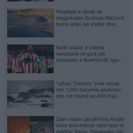
Përplasje e rëndë në
magjistralen Gostivar-Kërçovë,
humb jetën një shofer dhe
plagoset rëndë një tjetër
Katër klubet e mëdha
europiane në garë për
sulmuesin e Brentfordit, Igor
Thiago
Tajfuni “Dolphin” prek Azinë,
mbi 1,300 fluturime anulohen
dhe më shumë se 400 mijë
banorë evakuohen
Zjarri masiv që përfshiu Krujën
duke shkrumbuar sipërfaqe të
mëdha/ Rama: Shmangëm një