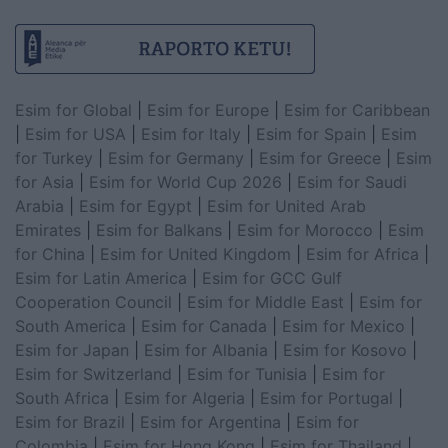
Esim for Global
|
Esim for Europe
|
Esim for Caribbean
|
Esim for USA
|
Esim for Italy
|
Esim for Spain
|
Esim
for Turkey
|
Esim for Germany
|
Esim for Greece
|
Esim
for Asia
|
Esim for World Cup 2026
|
Esim for Saudi
Arabia
|
Esim for Egypt
|
Esim for United Arab
Emirates
|
Esim for Balkans
|
Esim for Morocco
|
Esim
for China
|
Esim for United Kingdom
|
Esim for Africa
|
Esim for Latin America
|
Esim for GCC Gulf
Cooperation Council
|
Esim for Middle East
|
Esim for
South America
|
Esim for Canada
|
Esim for Mexico
|
Esim for Japan
|
Esim for Albania
|
Esim for Kosovo
|
Esim for Switzerland
|
Esim for Tunisia
|
Esim for
South Africa
|
Esim for Algeria
|
Esim for Portugal
|
Esim for Brazil
|
Esim for Argentina
|
Esim for
Colombia
|
Esim for Hong Kong
|
Esim for Thailand
|