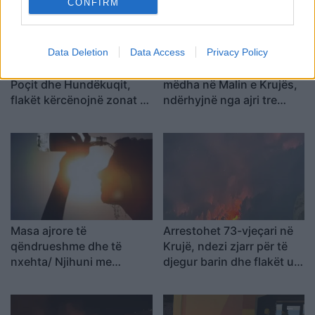
CONFIRM
Data Deletion
Data Access
Privacy Policy
Zjarr masiv mes Andon
Zjarri i përmasave të
Poçit dhe Hundëkuqit,
mëdha në Malin e Krujës,
flakët kërcënojnë zonat e
ndërhyjnë nga ajri tre
banuara
helikopterë dhe droni
Bayraktar
Masa ajrore të
Arrestohet 73-vjeçari në
qëndrueshme dhe të
Krujë, ndezi zjarr për të
nxehta/ Njihuni me
djegur barin dhe flakët u
parashikimin e motit 9
përhapën drejt malit
Gusht 2026, ja qytetet ku
termometri do të shënojë