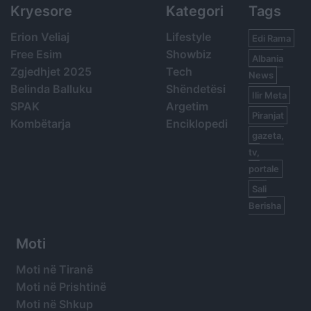
Kryesore
Kategori
Tags
Erion Veliaj
Lifestyle
Edi Rama
Free Esim
Showbiz
Albania
Zgjedhjet 2025
Tech
News
Belinda Balluku
Shëndetësi
Ilir Meta
SPAK
Argetim
Piranjat
Kombëtarja
Enciklopedi
gazeta,
tv,
portale
Sali
Berisha
Moti
Moti në Tiranë
Moti në Prishtinë
Moti në Shkup