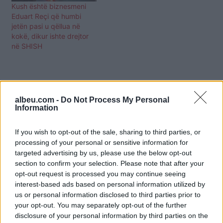
Kush është biznesmeni
Eduart Reçi që humbi
jetën pasi u qëllua në
kokë, dikur ishte drejtor
në SHISH
albeu.com -
Do Not Process My Personal
Information
If you wish to opt-out of the sale, sharing to third parties, or
processing of your personal or sensitive information for
targeted advertising by us, please use the below opt-out
section to confirm your selection. Please note that after your
opt-out request is processed you may continue seeing
interest-based ads based on personal information utilized by
us or personal information disclosed to third parties prior to
your opt-out. You may separately opt-out of the further
disclosure of your personal information by third parties on the
Shtuar
më
14.11.2024 13:16