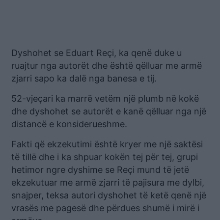
Dyshohet se Eduart Reçi, ka qenë duke u
ruajtur nga autorët dhe është qëlluar me armë
zjarri sapo ka dalë nga banesa e tij.
52-vjeçari ka marrë vetëm një plumb në kokë
dhe dyshohet se autorët e kanë qëlluar nga një
distancë e konsiderueshme.
Fakti që ekzekutimi është kryer me një saktësi
të tillë dhe i ka shpuar kokën tej për tej, grupi
hetimor ngre dyshime se Reçi mund të jetë
ekzekutuar me armë zjarri të pajisura me dylbi,
snajper, teksa autori dyshohet të ketë qenë një
vrasës me pagesë dhe përdues shumë i mirë i