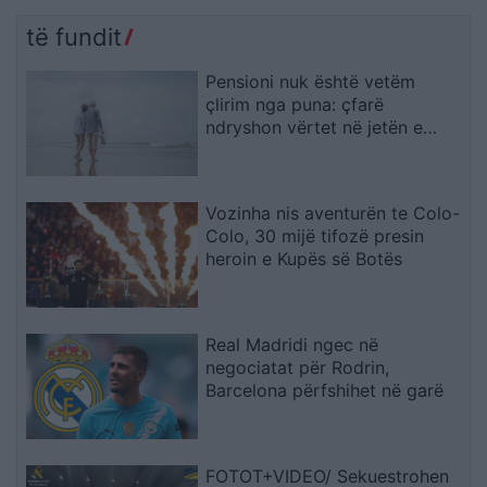
rrezik
bashkohemi për
Shqipërinë që meritojmë
të fundit
Pensioni nuk është vetëm
çlirim nga puna: çfarë
ndryshon vërtet në jetën e
përditshme
Vozinha nis aventurën te Colo-
Colo, 30 mijë tifozë presin
heroin e Kupës së Botës
Real Madridi ngec në
negociatat për Rodrin,
Barcelona përfshihet në garë
FOTOT+VIDEO/ Sekuestrohen