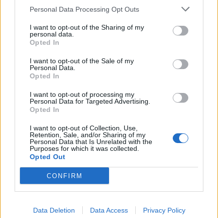
Personal Data Processing Opt Outs
I want to opt-out of the Sharing of my
personal data.
Opted In
I want to opt-out of the Sale of my
Personal Data.
Ina Zhupa kundërshton
Aksident në aksin Fier-
Opted In
projektin në Sarandë:
Lushnje/ Makina del nga
Oborri i gjimnazit “Hasan
rruga dhe përfundon në
I want to opt-out of processing my
Personal Data for Targeted Advertising.
Tahsini” të mos
nënkalim, plagoset
Opted In
shndërrohet në parking
drejtuesi
publik
I want to opt-out of Collection, Use,
Retention, Sale, and/or Sharing of my
Personal Data that Is Unrelated with the
Purposes for which it was collected.
Opted Out
CONFIRM
Këmbimi valutor/ Me sa
Parashikimi i yjeve, 6
blihen e shiten dollari dhe
Gusht 2026/ Zbuloni
euro, çfarë ndodh me
shenjat më me fat për
Data Deletion
Data Access
Privacy Policy
monedhat e tjera
ditën e sotme