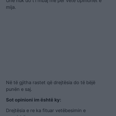
Unë nuk do t’i mbaj më për vete opinionet e
mija.
Në të gjitha rastet që drejtësia do të bëjë
punën e saj.
Sot opinioni im është ky:
Drejtësia e re ka fituar vetëbesimin e