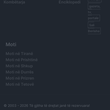
Kombëtarja
Enciklopedi
gazeta,
tv,
portale
Sali
Berisha
Moti
Moti në Tiranë
Moti në Prishtinë
Moti në Shkup
Moti në Durrës
Moti në Prizren
Moti në Tetovë
© 2003 -
2026 Të gjitha të drejtat janë të rezervuara!