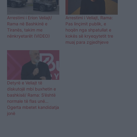
Arrestimi i Erion Veliajt/
Arrestimi i Veliajt, Rama:
Rama në Bashkinë e
Pas linçimit publik, e
Tiranës, takim me
hoqën nga shpatullat e
nënkryetarët (VIDEO)
kokës së kryeqytetit tre
muaj para zgjedhjeve
Detyrë e Veliajt të
diskutojë mbi buxhetin e
bashkisë/ Rama: S’është
normale të flas unë…
Ogerta mbetet kandidatja
jonë