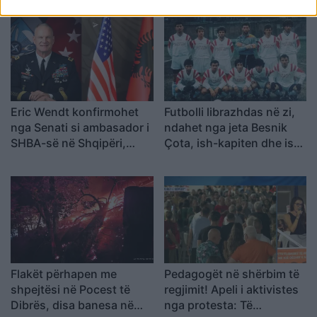
Eric Wendt konfirmohet
Futbolli librazhdas në zi,
nga Senati si ambasador i
ndahet nga jeta Besnik
SHBA-së në Shqipëri,
Çota, ish-kapiten dhe ish-
emërimi pret firmën e
trajner i Sopotit
Trump
Flakët përhapen me
Pedagogët në shërbim të
shpejtësi në Pocest të
regjimit! Apeli i aktivistes
Dibrës, disa banesa në
nga protesta: Të