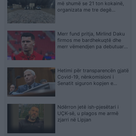
më shumë se 21 ton kokainë,
organizata me tre degë
vepronte në Spanjë dhe
Ekuador! Njëra e lidhur me
shqiptarët në Dubai
Merr fund pritja, Mirlind Daku
firmos me bardhekuqtë dhe
merr vëmendjen pa debutuar
ende
Hetimi për transparencën gjatë
Covid-19, nënkomisioni i
Senatit siguron kopjen e
telefonit zyrtar të Fauci-t
Ndërron jetë ish-pjesëtari i
UÇK-së, u plagos me armë
zjarri në Lipjan