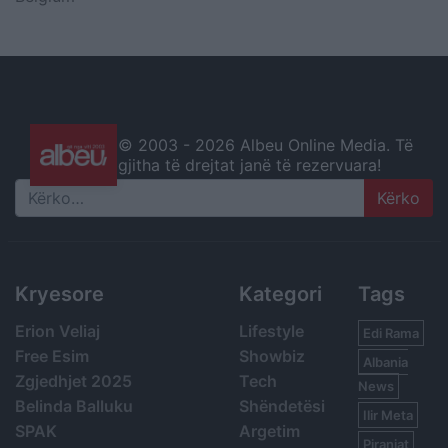
© 2003 -
2026 Albeu Online Media. Të
gjitha të drejtat janë të rezervuara!
Search
Kryesore
Kategori
Tags
Erion Veliaj
Lifestyle
Edi Rama
Free Esim
Showbiz
Albania
Zgjedhjet 2025
Tech
News
Belinda Balluku
Shëndetësi
Ilir Meta
SPAK
Argetim
Piranjat