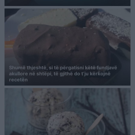
Shumë thjeshtë, si të përgatisni këtë fundjavë
akullore në shtëpi, të gjithë do t’ju kërkojnë
recetën