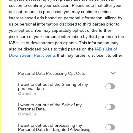
transferohet te RB Leipzig për
section to confirm your selection. Please note that after your
30 milionë euro
opt-out request is processed you may continue seeing
interest-based ads based on personal information utilized by
us or personal information disclosed to third parties prior to
your opt-out. You may separately opt-out of the further
Futbolli librazhdas në zi,
disclosure of your personal information by third parties on the
ndahet nga jeta Besnik Çota,
IAB’s list of downstream participants. This information may
ish-kapiten dhe ish-trajner i
also be disclosed by us to third parties on the
IAB’s List of
Sopotit
Downstream Participants
that may further disclose it to other
third parties.
Aksident fatal në Durrës,
Personal Data Processing Opt Outs
makina përplas për vdekje
këmbësorin; drejtuesi
I want to opt-out of the Sharing of my
personal data.
shoqërohet në polici
Opted In
I want to opt-out of the Sale of my
VIDEO/ Ndërhyrja “horror” e
Personal Data.
Enea Mihajt në MLS, mbrojtësi
Opted In
ndëshkohet me të kuq dhe
gjobë
I want to opt-out of processing my
Personal Data for Targeted Advertising.