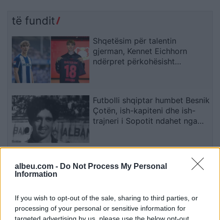
të fundit
Shqetësim për talentin
gjerman, Kennet Eichhorn
ndërpret përkohësisht
karrierën për arsye
shëndetësore
Futbolli shqiptar humbet Besnik
Çotën, ish-kapiteni dhe ish-
trajneri i Sopotit ndahet nga
jeta në moshën 56-vjeçare
Eric Wendt konfirmohet nga
albeu.com -
Do Not Process My Personal
Senati si ambasador i SHBA-së
Information
në Shqipëri, emërimi pret
firmën e Trump
If you wish to opt-out of the sale, sharing to third parties, or
processing of your personal or sensitive information for
Zyrtare, Fisnik Asllani
targeted advertising by us, please use the below opt-out