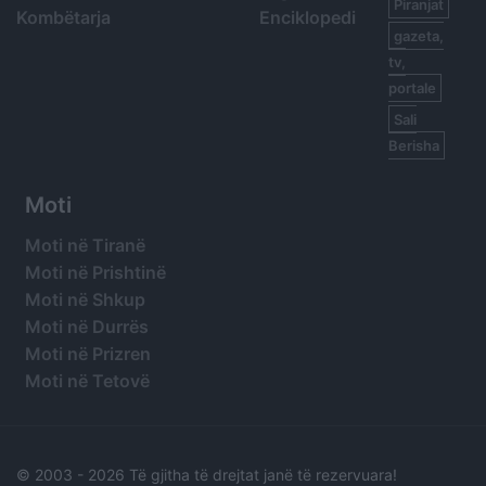
Piranjat
Kombëtarja
Enciklopedi
gazeta,
tv,
portale
Sali
Berisha
Moti
Moti në Tiranë
Moti në Prishtinë
Moti në Shkup
Moti në Durrës
Moti në Prizren
Moti në Tetovë
© 2003 -
2026 Të gjitha të drejtat janë të rezervuara!