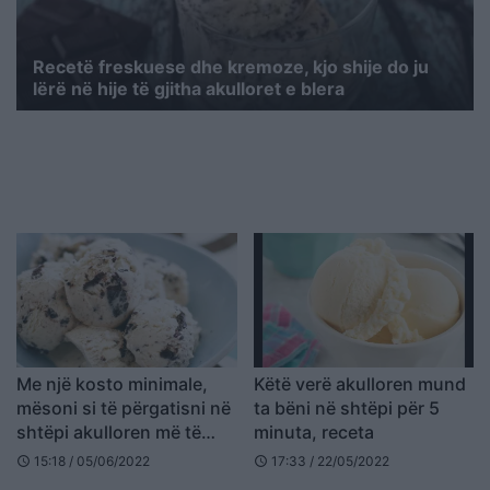
Recetë freskuese dhe kremoze, kjo shije do ju
lërë në hije të gjitha akulloret e blera
Me një kosto minimale,
Këtë verë akulloren mund
mësoni si të përgatisni në
ta bëni në shtëpi për 5
shtëpi akulloren më të
minuta, receta
shijshme
15:18 / 05/06/2022
17:33 / 22/05/2022
schedule
schedule