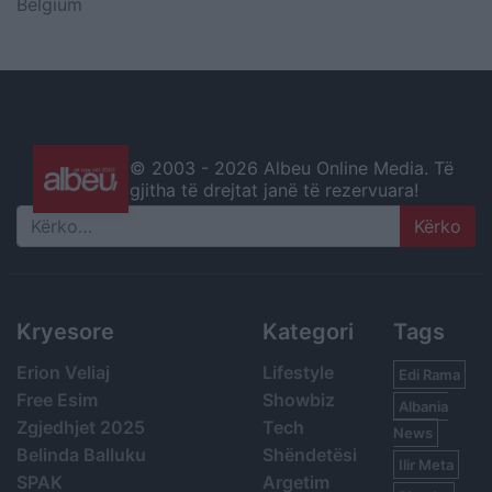
Belgium
© 2003 -
2026 Albeu Online Media. Të
gjitha të drejtat janë të rezervuara!
Search
Kryesore
Kategori
Tags
Erion Veliaj
Lifestyle
Edi Rama
Free Esim
Showbiz
Albania
Zgjedhjet 2025
Tech
News
Belinda Balluku
Shëndetësi
Ilir Meta
SPAK
Argetim