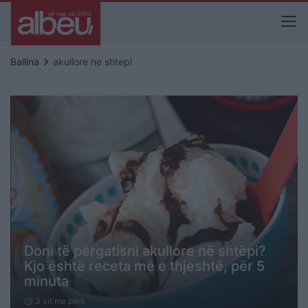
keyboard_arrow_right
Ballina
akullore ne shtepi
Doni të përgatisni akullore në shtëpi?
Kjo është receta më e thjeshtë, për 5
minuta
3 vit me parë
schedule