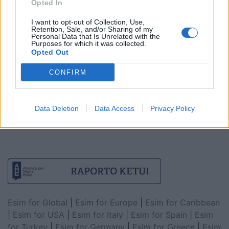
Opted In
I want to opt-out of Collection, Use,
Retention, Sale, and/or Sharing of my
Personal Data that Is Unrelated with the
Purposes for which it was collected.
Opted Out
CONFIRM
Data Deletion
Data Access
Privacy Policy
Esim for Global
|
Esim for Europe
|
Esim for Caribbean
|
Esim for USA
|
Esim for Italy
|
Esim for Spain
|
Esim
for Turkey
|
Esim for Germany
|
Esim for Greece
|
Esim