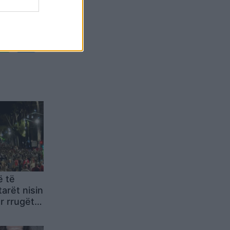
Belgium
ë të
arët nisin
r rrugët e