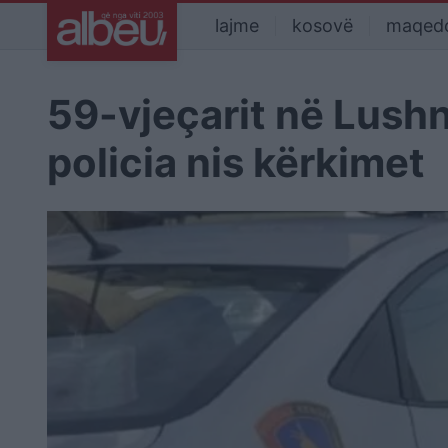
lajme
kosovë
maqed
59-vjeçarit në Lushn
policia nis kërkimet