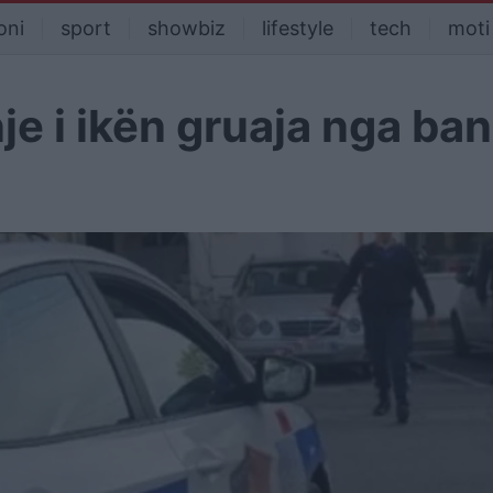
oni
sport
showbiz
lifestyle
tech
moti
je i ikën gruaja nga ba