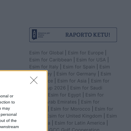
Esim for Global
|
Esim for Europe
|
Esim for Caribbean
|
Esim for USA
|
Esim for Italy
|
Esim for Spain
|
Esim
for Turkey
|
Esim for Germany
|
Esim
for Greece
|
Esim for Asia
|
Esim for
World Cup 2026
|
Esim for Saudi
Arabia
|
Esim for Egypt
|
Esim for
sonal or
United Arab Emirates
|
Esim for
ection to
ou may
Balkans
|
Esim for Morocco
|
Esim for
 personal
China
|
Esim for United Kingdom
|
Esim
out of the
for Africa
|
Esim for Latin America
|
 downstream
Esim for GCC Gulf Cooperation