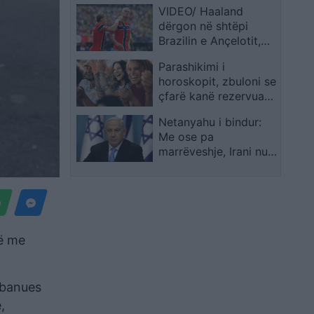
VIDEO/ Haaland
Messin
dërgon në shtëpi
Brazilin e Ançelotit,
skandinavët në
Parashikimi i
çerekfinale të Kupës
horoskopit, zbuloni se
së Botës
çfarë kanë rezervuar
yjet për ju sot
Netanyahu i bindur:
Me ose pa
marrëveshje, Irani nuk
do të ketë armë
bërthamore
që me
, banues
,