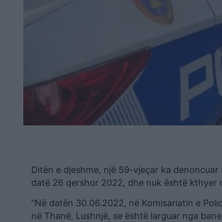
Ditën e djeshme, një 59-vjeçar ka denoncuar në
datë 26 qershor 2022, dhe nuk është kthyer më
“Në datën 30.06.2022, në Komisariatin e Polici
në Thanë, Lushnjë, se është larguar nga bane