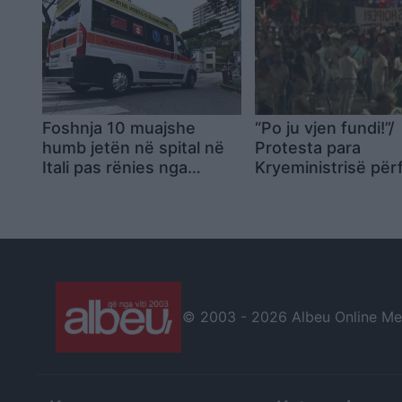
përkohësisht
Foshnja 10 muajshe
“Po ju vjen fundi!”/
humb jetën në spital në
Protesta para
Itali pas rënies nga
Kryeministrisë pë
krevati
pas katër orësh,
qytetarët marshoj
rrugët e Tiranës d
shprehin mbështet
dy djemtë e burgos
Jemi me ju!
© 2003 -
2026 Albeu Online Medi