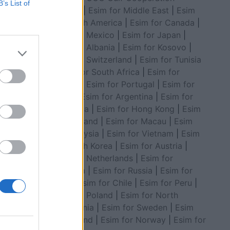
B’s List of
Council
|
Esim for Middle East
|
Esim
for South America
|
Esim for Canada
|
Esim for Mexico
|
Esim for Japan
|
Esim for Albania
|
Esim for Kosovo
|
 për
Esim for Switzerland
|
Esim for Tunisia
|
Esim for South Africa
|
Esim for
Algeria
|
Esim for Portugal
|
Esim for
Brazil
|
Esim for Argentina
|
Esim for
Colombia
|
Esim for Hong Kong
|
Esim
for Thailand
|
Esim for Macau
|
Esim
for Malaysia
|
Esim for Vietnam
|
Esim
for South Korea
|
Esim for Austria
|
Esim for Netherlands
|
Esim for
Australia
|
Esim for Russia
|
Esim for
India
|
Esim for Chile
|
Esim for Peru
|
Esim for Poland
|
Esim for North
Macedonia
|
Esim for Sweden
|
Esim
for Finland
|
Esim for Norway
|
Esim for