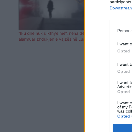
participants
Downstream 
Persona
“Iku dhe nuk u kthye më”, nëna denoncon e
Humb gjurmë
alarmuar zhdukjen e vajzës në Lushnjë
të shëndetit
I want t
kërkimet
Opted 
I want t
Opted 
I want 
Advertis
Opted 
I want t
of my P
was col
Opted 