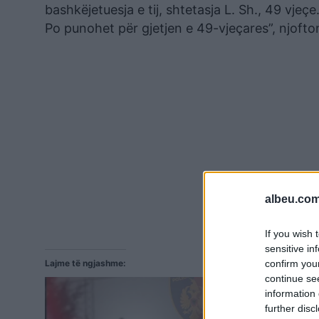
bashkëjetuesja e tij, shtetasja L. Sh., 49 vjeçe
Po punohet për gjetjen e 49-vjeçares”, njofto
albeu.com
If you wish 
sensitive in
confirm you
Lajme të ngjashme:
continue se
information 
further disc