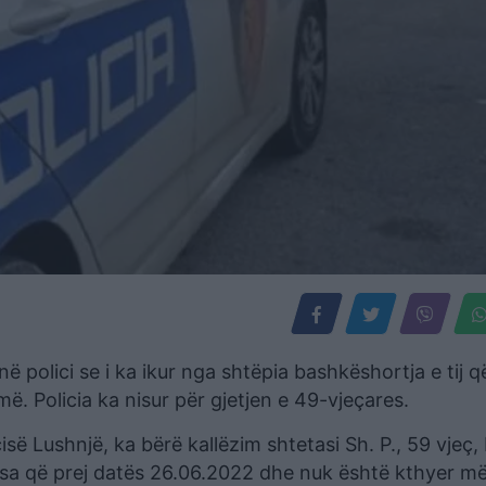
 polici se i ka ikur nga shtëpia bashkëshortja e tij 
. Policia ka nisur për gjetjen e 49-vjeçares.
së Lushnjë, ka bërë kallëzim shtetasi Sh. P., 59 vjeç
sa që prej datës 26.06.2022 dhe nuk është kthyer më