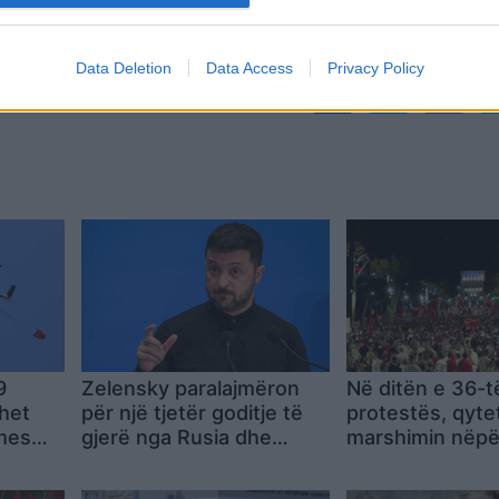
Data Deletion
Data Access
Privacy Policy
,
9
Zelensky paralajmëron
Në ditën e 36-t
ihet
për një tjetër goditje të
protestës, qytet
 mes
gjerë nga Rusia dhe
marshimin nëpë
it, 7
kërkon vigjilencë nga
Tiranës
qytetarët