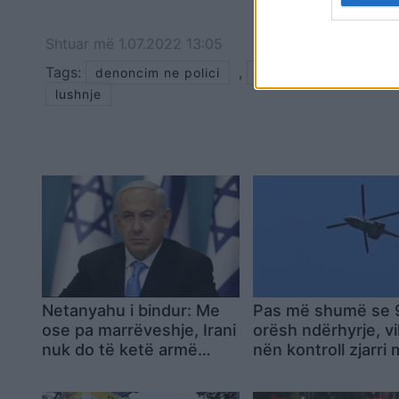
Shtuar
më
1.07.2022 13:05
Tags:
,
denoncim ne polici
largohet nga shtepia
lushnje
Netanyahu i bindur: Me
Pas më shumë se 
ose pa marrëveshje, Irani
orësh ndërhyrje, v
nuk do të ketë armë
nën kontroll zjarri
bërthamore
Drizës dhe Peshtan
familje u larguan