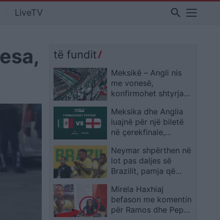
search
LiveTV
nesa,
të fundit
Meksikë – Angli nis
me vonesë,
konfirmohet shtyrja
për shkak të motit
Meksika dhe Anglia
luajnë për një biletë
në çerekfinale,
publikohen
Neymar shpërthen në
formacionet zyrtare
lot pas daljes së
Brazilit, pamja që
emocionon botën
Mirela Haxhiaj
befason me komentin
për Ramos dhe Pepe
teksa flitej për Leo