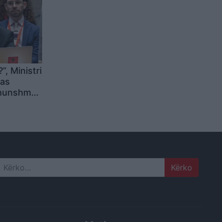
, Ministri
as
dhunshme
qipëria
e
mi ende
ërë
Search