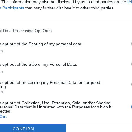
. This information may also be disclosed by us to third parties on the
IA
Participants
that may further disclose it to other third parties.
l Data Processing Opt Outs
t një 33-vjeçar me probleme
24-vjeçari kërkon ndihmë në polici
 mendor në Lushnjë, policia nis
gjetjen e bashkëshortes
o opt-out of the Sharing of my personal data.
In
o opt-out of the Sale of my Personal Data.
In
to opt-out of processing my Personal Data for Targeted
ing.
In
o opt-out of Collection, Use, Retention, Sale, and/or Sharing
ersonal Data that Is Unrelated with the Purposes for which it
lected.
Out
CONFIRM