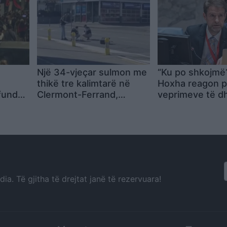
Një 34-vjeçar sulmon me
“Ku po shkojmë?”
thikë tre kalimtarë në
Hoxha reagon p
rfundon
Clermont-Ferrand,
veprimeve të 
plagoset nga policia gjatë
në protestë: Sh
në në
ndërhyrjes
më e zhvilluar s
he
ndonjëherë, ke
je për
shumë për të b
ur:
a. Të gjitha të drejtat janë të rezervuara!