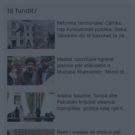
të fundit
Reforma territoriale/ Cërriku
hap konsultimet publike, Doka:
Qëndrimi do të bazohet te zëri
i qytetarëve, jo te përplasjet
politike
Mediat opozitare ngrenë
alarmin për shëndetin e
Mojtaba Khameneit: “Mund të
ndërrojë jetë në çdo çast
Arabia Saudite, Turqia dhe
Pakistani krijojnë aleancë
mbrojtëse: goditja ndaj njërit
do të quhet sulm ndaj të treve
Rasti i vrasjes së shokut për