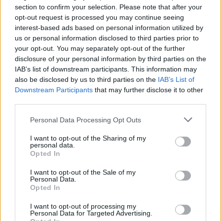
section to confirm your selection. Please note that after your
opt-out request is processed you may continue seeing
interest-based ads based on personal information utilized by
us or personal information disclosed to third parties prior to
your opt-out. You may separately opt-out of the further
disclosure of your personal information by third parties on the
IAB’s list of downstream participants. This information may
also be disclosed by us to third parties on the
IAB’s List of
Downstream Participants
that may further disclose it to other
third parties.
Personal Data Processing Opt Outs
I want to opt-out of the Sharing of my
personal data.
Opted In
I want to opt-out of the Sale of my
Personal Data.
Opted In
Esim for Global
|
Esim for Europe
|
Esim for Caribbean
|
Esim for USA
|
Esim for Italy
|
Esim for Spain
|
Esim
I want to opt-out of processing my
Personal Data for Targeted Advertising.
for Turkey
|
Esim for Germany
|
Esim for Greece
|
Esim