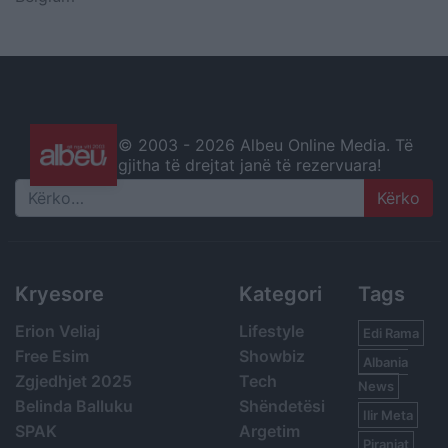
© 2003 -
2026 Albeu Online Media. Të
gjitha të drejtat janë të rezervuara!
Search
Kryesore
Kategori
Tags
Erion Veliaj
Lifestyle
Edi Rama
Free Esim
Showbiz
Albania
Zgjedhjet 2025
Tech
News
Belinda Balluku
Shëndetësi
Ilir Meta
SPAK
Argetim
Piranjat