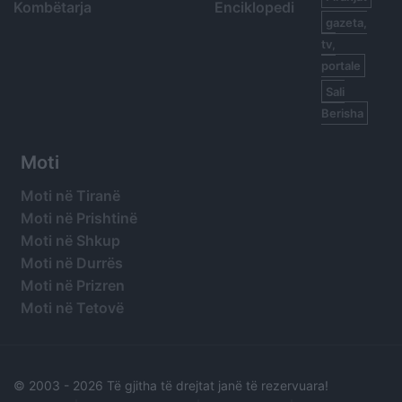
Kombëtarja
Enciklopedi
gazeta,
tv,
portale
Sali
Berisha
Moti
Moti në Tiranë
Moti në Prishtinë
Moti në Shkup
Moti në Durrës
Moti në Prizren
Moti në Tetovë
© 2003 -
2026 Të gjitha të drejtat janë të rezervuara!