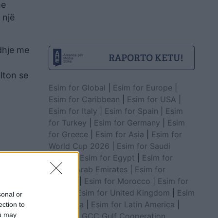
me
 një
dhje me
lton se
Esim for Global
|
Esim for Europe
|
Esim for Caribbean
|
Esim for USA
|
Esim for Italy
|
Esim for Spain
|
Esim
for Turkey
|
Esim for Germany
|
Esim
for Greece
|
Esim for Asia
|
Esim for
World Cup 2026
|
Esim for Saudi
Arabia
|
Esim for Egypt
|
Esim for
United Arab Emirates
|
Esim for
Balkans
|
Esim for Morocco
|
Esim for
China
|
Esim for United Kingdom
|
Esim
sonal or
for Africa
|
Esim for Latin America
|
ection to
ou may
Esim for GCC Gulf Cooperation