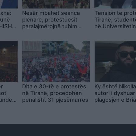
oxha:
Nesër mbahet seanca
Tension te prot
punë
plenare, protestuesit
Tiranë, student
SHISH,
paralajmërojnë tubim
në Universitetin
ër
para Parlamentit në
Politeknik pas 
10:00
banderolës
ër
Dita e 30-të e protestës
Ky është Nikolla 
sot
në Tiranë, procedohen
autori i dyshuar
kundër
penalisht 31 pjesëmarrës
plagosjen e Bri
e rrugë