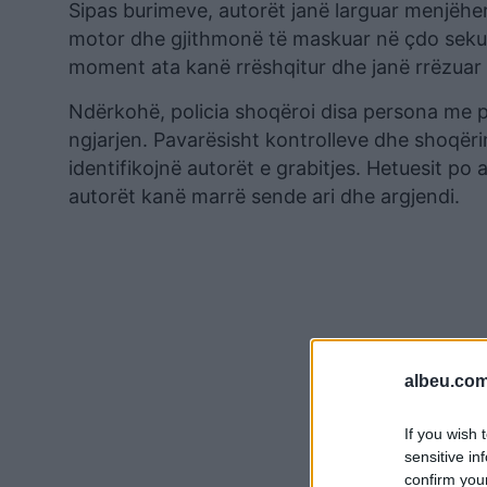
Sipas burimeve, autorët janë larguar menjëherë
motor dhe gjithmonë të maskuar në çdo sekue
moment ata kanë rrëshqitur dhe janë rrëzuar 
Ndërkohë, policia shoqëroi disa persona me p
ngjarjen. Pavarësisht kontrolleve dhe shoqëri
identifikojnë autorët e grabitjes. Hetuesit po
autorët kanë marrë sende ari dhe argjendi.
albeu.com
If you wish 
sensitive in
confirm you