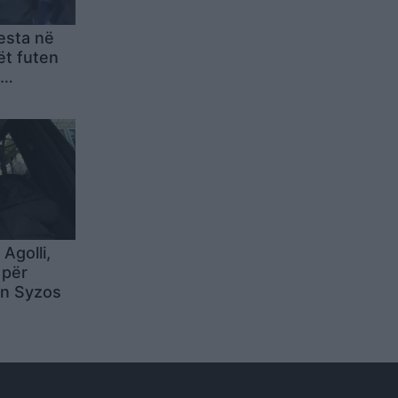
esta në
ët futen
heqjes së
Agolli,
 për
an Syzos