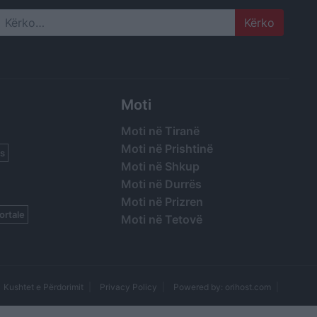
Search
Moti
Moti në Tiranë
Moti në Prishtinë
s
Moti në Shkup
Moti në Durrës
Moti në Prizren
ortale
Moti në Tetovë
Kushtet e Përdorimit
Privacy Policy
Powered by: orihost.com