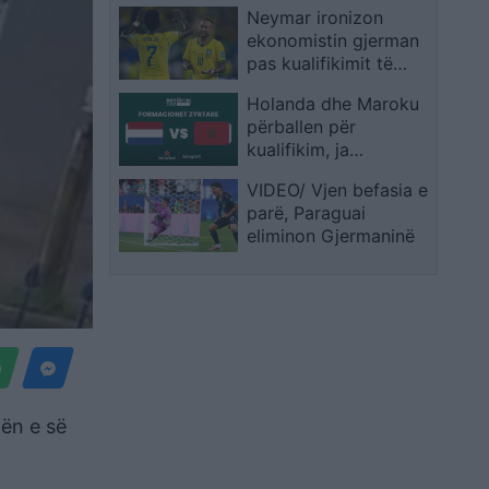
Neymar ironizon
gatshëm të vazhdoj
ekonomistin gjerman
pas kualifikimit të
Brazilit: Provoje sërish
Holanda dhe Maroku
në Botërorin e
përballen për
ardhshëm
kualifikim, ja
formacionet zyrtare
VIDEO/ Vjen befasia e
parë, Paraguai
eliminon Gjermaninë
tën e së