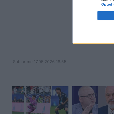
Opted 
Shtuar
më
17.05.2026 18:55