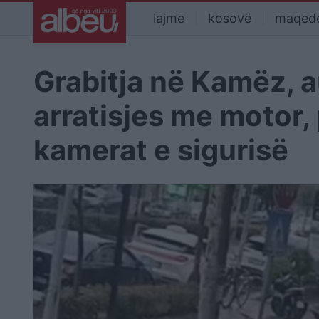
lajme
kosovë
maqed
Grabitja në Kamëz, a
arratisjes me motor,
kamerat e sigurisë