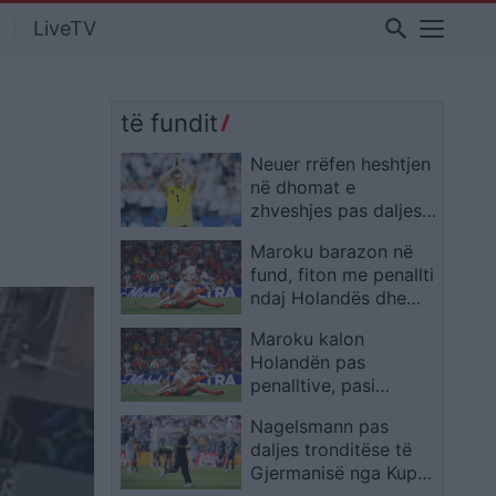
search
LiveTV
të fundit
Neuer rrëfen heshtjen
në dhomat e
zhveshjes pas daljes
tronditëse dhe
Maroku barazon në
konfirmon largimin
fund, fiton me penallti
nga kombëtarja
ndaj Holandës dhe
kalon në 1/8 e finales
Maroku kalon
Holandën pas
penalltive, pasi
barazoi në shtesë
Nagelsmann pas
daljes tronditëse të
Gjermanisë nga Kupa
e Botës: Jam i