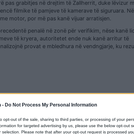
 pas grabitjes në drejtim të Zallherrit, duke lëvizur 
ncë filmike të pamjeve të kamerave të siguruara. Në
me motor, por më pas kanë vijuar arratisjen.
recedentë penalë në zonë për verifikim, nëse kanë li
meve të kryera, autoritetet ende nuk kanë arritur të
 analizojnë provat e mbledhura në vendngjarje, ku rezu
 -
Do Not Process My Personal Information
to opt-out of the sale, sharing to third parties, or processing of your per
formation for targeted advertising by us, please use the below opt-out s
r selection. Please note that after your opt-out request is processed y