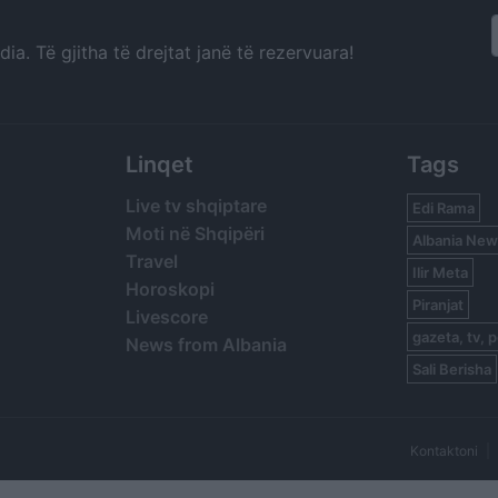
a. Të gjitha të drejtat janë të rezervuara!
Linqet
Tags
Live tv shqiptare
Edi Rama
Moti në Shqipëri
Albania New
Travel
Ilir Meta
Horoskopi
Piranjat
Livescore
gazeta, tv, p
News from Albania
Sali Berisha
Kontaktoni