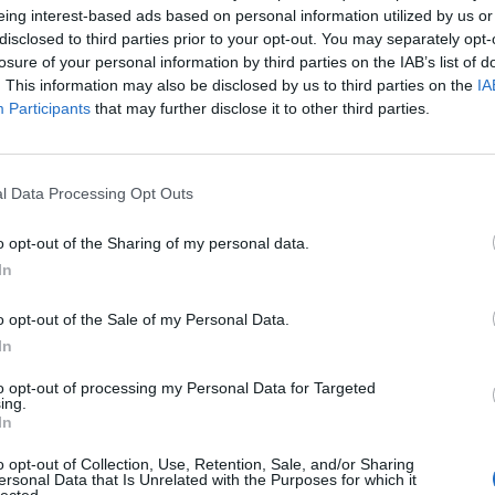
eing interest-based ads based on personal information utilized by us or
ndarisë, e cila ka deklaruar se nuk është përballur m
disclosed to third parties prior to your opt-out. You may separately opt-
hej në pjesën e pasme të dyqanit dhe jo pranë banaku
losure of your personal information by third parties on the IAB’s list of
. This information may also be disclosed by us to third parties on the
IA
Participants
that may further disclose it to other third parties.
l Data Processing Opt Outs
o opt-out of the Sharing of my personal data.
In
o opt-out of the Sale of my Personal Data.
rabitja e argjendarisë në
DETAJET/ “Ulu policia”, si ndodhi g
In
torët morën florinj me vlerë
në Tiranë, grabitësit u prezantuan 
ë dhe shmangën akset kryesore
efektivë
to opt-out of processing my Personal Data for Targeted
ing.
In
o opt-out of Collection, Use, Retention, Sale, and/or Sharing
ersonal Data that Is Unrelated with the Purposes for which it
lected.