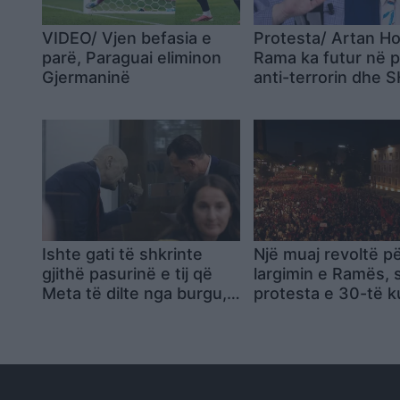
VIDEO/ Vjen befasia e
Protesta/ Artan H
parë, Paraguai eliminon
Rama ka futur në 
Gjermaninë
anti-terrorin dhe 
173 persona në filt
Ishte gati të shkrinte
Një muaj revoltë p
gjithë pasurinë e tij që
largimin e Ramës, 
Meta të dilte nga burgu,
protesta e 30-të 
Kujtim Cakrani flet për
qeverisë! Sheshe 
përçarjen e tij me ish-
të mbushura plot!
presidentin! A ishte
Qytetarët thirrje
komploti arsyeja?
kryeministrit: Jep
dorëheqjen