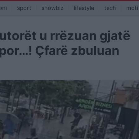
oni
sport
showbiz
lifestyle
tech
moti
utorët u rrëzuan gjatë
 por…! Çfarë zbuluan