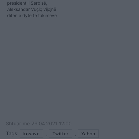
presidenti i Serbisë,
look-un…
Aleksandar Vuçiç vijojnë
ditën e dytë të takimeve
në Shtëpinë e Bardhë,
Pjesë e takimit të zhvilluar
një ditë më parë ku u
paralajmërua se në fokus
ka bashkëpunimin
ekonomik, ishin këshilltari
për Siguri Kombëtare i
Shtëpisë së Bardhë,
Robert O’Brien…
Shtuar
më
29.04.2021 12:00
Tags:
,
,
kosove
Twitter
Yahoo