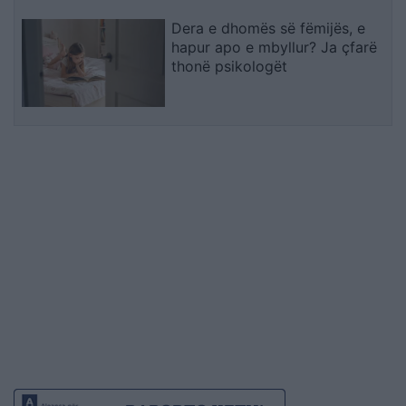
Dera e dhomës së fëmijës, e
hapur apo e mbyllur? Ja çfarë
thonë psikologët