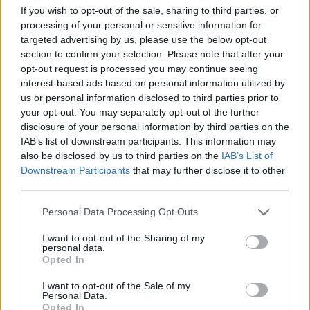
If you wish to opt-out of the sale, sharing to third parties, or
processing of your personal or sensitive information for
Sinani: LDK-ja nuk
Imeri pas takimit
targeted advertising by us, please use the below opt-out
bashkëqeveris me Kurtin
Zelensky–Vuçiq:
section to confirm your selection. Please note that after your
pa një marrëveshje të
Presidenti ukrainas iu
opt-out request is processed you may continue seeing
plotë
afrua “hijes së Putinit” në
interest-based ads based on personal information utilized by
us or personal information disclosed to third parties prior to
Ballkan
your opt-out. You may separately opt-out of the further
disclosure of your personal information by third parties on the
IAB’s list of downstream participants. This information may
also be disclosed by us to third parties on the
IAB’s List of
Downstream Participants
that may further disclose it to other
third parties.
Bushati: Zelenskyy duhej
Gjendja në pikat kufitare,
të shfaqte më shumë
deri në një orë pritje për
Personal Data Processing Opt Outs
mirënjohje ndaj Kosovës
hyrje në Kosovë
I want to opt-out of the Sharing of my
për përkrahjen e Ukrainës
personal data.
Opted In
I want to opt-out of the Sale of my
Personal Data.
Opted In