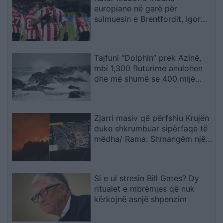
europiane në garë për
sulmuesin e Brentfordit, Igor
Thiago
Tajfuni “Dolphin” prek Azinë,
mbi 1,300 fluturime anulohen
dhe më shumë se 400 mijë
banorë evakuohen
Zjarri masiv që përfshiu Krujën
duke shkrumbuar sipërfaqe të
mëdha/ Rama: Shmangëm një
bilanc tragjik
Si e ul stresin Bill Gates? Dy
ritualet e mbrëmjes që nuk
kërkojnë asnjë shpenzim