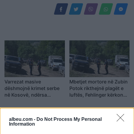
Varrezat masive
Mbetjet mortore në Zubin
dëshmojnë krimet serbe
Potok rikthejnë plagët e
në Kosovë, ndërsa
luftës, Fehlinger kërkon
përgjegjësit ende nuk janë
drejtësi dhe trysni mbi
përballur me drejtësinë
Serbinë
albeu.com -
Do Not Process My Personal
Information