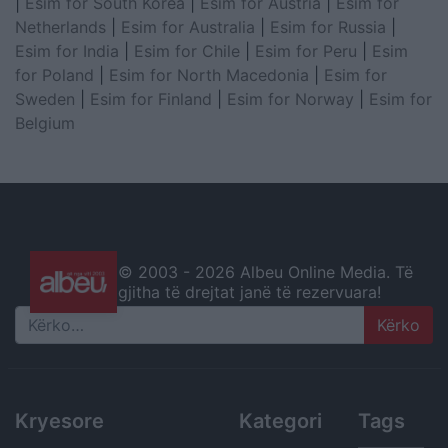
|
Esim for South Korea
|
Esim for Austria
|
Esim for
Netherlands
|
Esim for Australia
|
Esim for Russia
|
Esim for India
|
Esim for Chile
|
Esim for Peru
|
Esim
for Poland
|
Esim for North Macedonia
|
Esim for
Sweden
|
Esim for Finland
|
Esim for Norway
|
Esim for
Belgium
© 2003 -
2026 Albeu Online Media. Të
gjitha të drejtat janë të rezervuara!
Search
Kryesore
Kategori
Tags