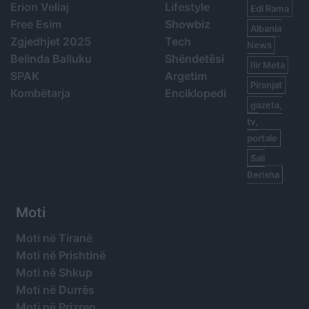
Erion Veliaj
Lifestyle
Edi Rama
Free Esim
Showbiz
Albania
Zgjedhjet 2025
Tech
News
Belinda Balluku
Shëndetësi
Ilir Meta
SPAK
Argetim
Piranjat
Kombëtarja
Enciklopedi
gazeta,
tv,
portale
Sali
Berisha
Moti
Moti në Tiranë
Moti në Prishtinë
Moti në Shkup
Moti në Durrës
Moti në Prizren