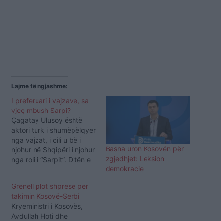
Lajme të ngjashme:
I preferuari i vajzave, sa
vjeç mbush Sarpi?
Çagatay Ulusoy është
aktori turk i shumëpëlqyer
nga vajzat, i cili u bë i
Basha uron Kosovën për
njohur në Shqipëri i njohur
zgjedhjet: Leksion
nga roli i “Sarpit”. Ditën e
demokracie
djeshme, ai ka festuar
ditëlindjen dhe ka
Grenell plot shpresë për
mbushur plot 30-vite.
takimin Kosovë-Serbi
“Sarpi” ka ndar një foto
Kryeministri i Kosovës,
me ndjekësit e tij në
Avdullah Hoti dhe
Instagram, ku shihet me