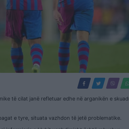
e të cilat janë refletuar edhe në arganikën e skuad
pagat e tyre, situata vazhdon të jetë problematike.