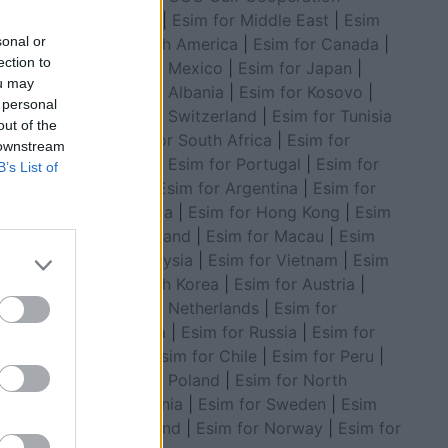
Council
|
Esim for Middle East
|
Esim
sonal or
for South America
|
Esim for Canada
|
ection to
Esim for Mexico
|
Esim for Japan
|
ou may
Esim for Albania
|
Esim for Kosovo
|
 personal
Esim for Switzerland
|
Esim for Tunisia
out of the
|
Esim for South Africa
|
Esim for
 downstream
Algeria
|
Esim for Portugal
|
Esim for
B’s List of
Brazil
|
Esim for Argentina
|
Esim for
Colombia
|
Esim for Hong Kong
|
Esim
for Thailand
|
Esim for Macau
|
Esim
for Malaysia
|
Esim for Vietnam
|
Esim
for South Korea
|
Esim for Austria
|
Esim for Netherlands
|
Esim for
Australia
|
Esim for Russia
|
Esim for
India
|
Esim for Chile
|
Esim for Peru
|
Esim for Poland
|
Esim for North
Macedonia
|
Esim for Sweden
|
Esim
for Finland
|
Esim for Norway
|
Esim for