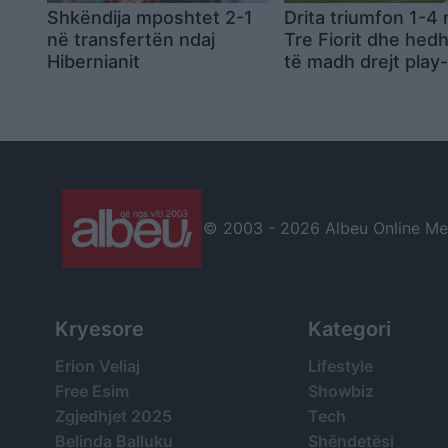
Shkëndija mposhtet 2-1
Drita triumfon 1-4 
në transfertën ndaj
Tre Fiorit dhe hed
Hibernianit
të madh drejt play-
të Ligës së Konfe
© 2003 -
2026 Albeu Online Medi
Kryesore
Kategori
Erion Veliaj
Lifestyle
Free Esim
Showbiz
Zgjedhjet 2025
Tech
Belinda Balluku
Shëndetësi