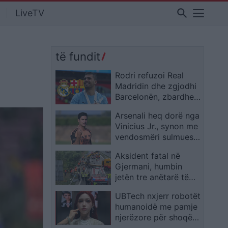
search
LiveTV
të fundit
Rodri refuzoi Real
Madridin dhe zgjodhi
Barcelonën, zbardhen
tri arsyet e vendimit
Arsenali heq dorë nga
Vinicius Jr., synon me
vendosmëri sulmuesin
e Evertonit
Aksident fatal në
Gjermani, humbin
jetën tre anëtarë të
një familjeje nga
UBTech nxjerr robotët
Ferizaji që po
humanoidë me pamje
ktheheshin nga
njerëzore për shoqëri
Kosova
afatgjatë