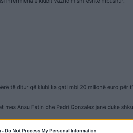
si infermieria e klubit vazhdimisht është mbushur.
bërë të ditur që klubi ka gati mbi 20 milionë euro për t’
et mes Ansu Fatin dhe Pedri Gonzalez janë duke shku
 -
Do Not Process My Personal Information