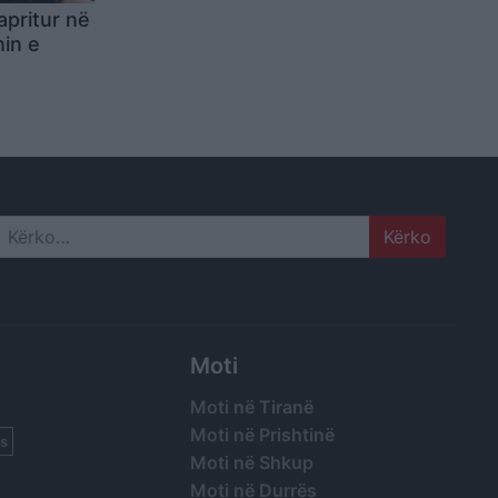
apritur në
nin e
Search
Moti
Moti në Tiranë
Moti në Prishtinë
s
Moti në Shkup
Moti në Durrës