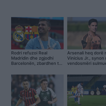
Rodri refuzoi Real
Arsenali heq dorë 
Madridin dhe zgjodhi
Vinicius Jr., synon
Barcelonën, zbardhen tri
vendosmëri sulmue
arsyet e vendimit
Evertonit