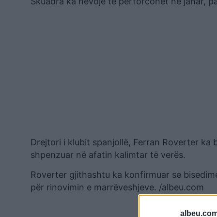
Skuadra ka nevojë të përforcohet në janar, pa
Drejtori i klubit spanjollë, Ferran Roverter ka 
shpenzuar në afatin kalimtar të verës.
Roverter gjithashtu ka konfirmuar se bisedim
për rinovimin e marrëveshjeve. /albeu.com
albeu.com