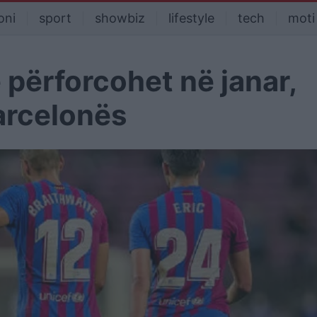
oni
sport
showbiz
lifestyle
tech
moti
 përforcohet në janar,
arcelonës