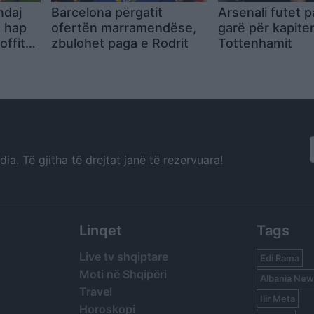
ndaj
Barcelona përgatit
Arsenali futet p
h hap
ofertën marramendëse,
garë për kapite
offit
zbulohet paga e Rodrit
Tottenhamit
rencës
a. Të gjitha të drejtat janë të rezervuara!
Linqet
Tags
Live tv shqiptare
Edi Rama
Moti në Shqipëri
Albania New
Travel
Ilir Meta
Horoskopi