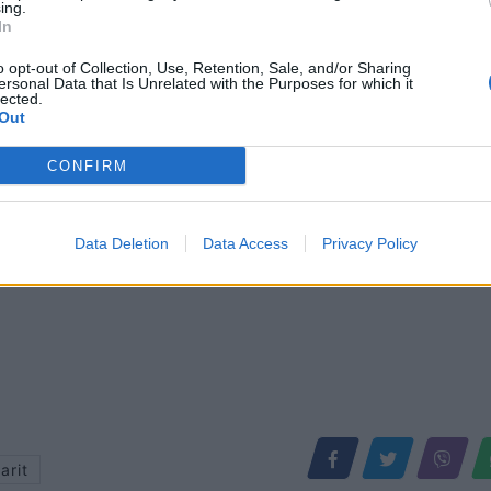
ing.
yn në konkurrencë me Realin
Pjanic pranë kalimit te skuadra le
In
për mbrojtësin 150 milionësh
e Stambollit
o opt-out of Collection, Use, Retention, Sale, and/or Sharing
ersonal Data that Is Unrelated with the Purposes for which it
lected.
Out
CONFIRM
Data Deletion
Data Access
Privacy Policy
arit