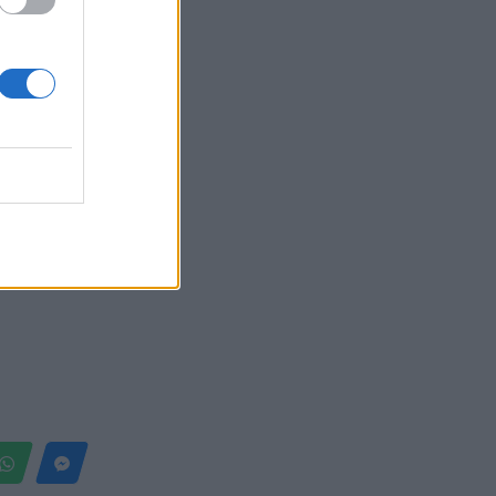
Belgium
gjendare