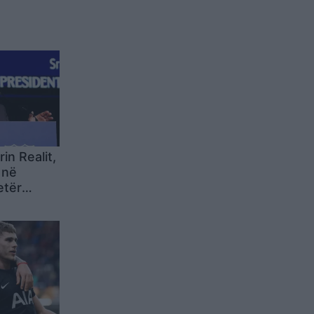
in Realit,
 në
etër
madh