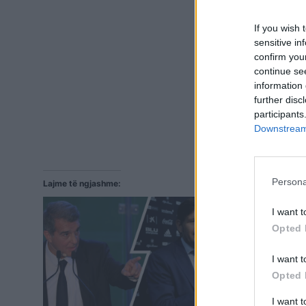
If you wish 
sensitive in
confirm you
continue se
information 
further disc
participants
Downstream 
Persona
Lajme të ngjashme:
I want t
Opted 
I want t
Opted 
I want 