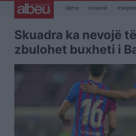
lajme
kosovë
maqed
Skuadra ka nevojë të
zbulohet buxheti i B