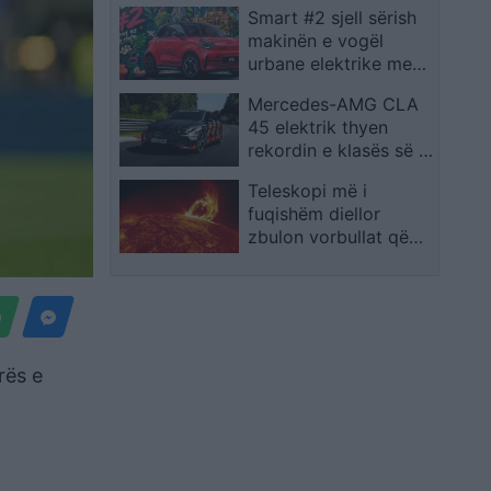
Smart #2 sjell sërish
makinën e vogël
urbane elektrike me
dy vende
Mercedes-AMG CLA
45 elektrik thyen
rekordin e klasës së tij
në Nürburgring
Teleskopi më i
fuqishëm diellor
zbulon vorbullat që
ndikojnë në motin
hapësinor dhe Tokë
rës e