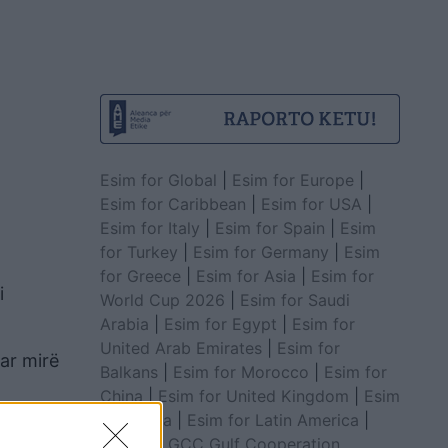
Esim for Global
|
Esim for Europe
|
Esim for Caribbean
|
Esim for USA
|
Esim for Italy
|
Esim for Spain
|
Esim
for Turkey
|
Esim for Germany
|
Esim
for Greece
|
Esim for Asia
|
Esim for
i
World Cup 2026
|
Esim for Saudi
Arabia
|
Esim for Egypt
|
Esim for
United Arab Emirates
|
Esim for
ar mirë
Balkans
|
Esim for Morocco
|
Esim for
China
|
Esim for United Kingdom
|
Esim
for Africa
|
Esim for Latin America
|
Esim for GCC Gulf Cooperation