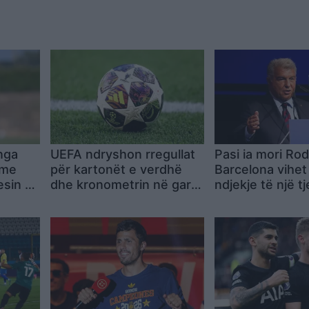
nga
UEFA ndryshon rregullat
Pasi ia mori Rodr
 me
për kartonët e verdhë
Barcelona vihet
sin e
dhe kronometrin në garat
ndjekje të një tj
evropiane
transferimi të 