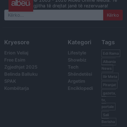
© 2003 -
2026 Albeu Online Media. Të
gjitha të drejtat janë të rezervuara!
Search
Kryesore
Kategori
Tags
Erion Veliaj
Lifestyle
Edi Rama
Free Esim
Showbiz
Albania
Zgjedhjet 2025
Tech
News
Belinda Balluku
Shëndetësi
Ilir Meta
SPAK
Argetim
Piranjat
Kombëtarja
Enciklopedi
gazeta,
tv,
portale
Sali
Berisha