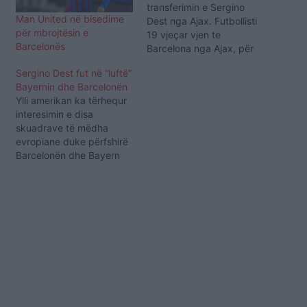
transferimin e Sergino
Man United në bisedime
Dest nga Ajax. Futbollisti
për mbrojtësin e
19 vjeçar vjen te
Barcelonës
Barcelona nga Ajax, për
të zëvendësuar Nelson
Sergino Dest fut në “luftë”
Semedon e larguar. Dest
Bayernin dhe Barcelonën
ka qenë dëshirë e Ronald
Ylli amerikan ka tërhequr
Koeman, që këtë verë ka
interesimin e disa
marrë drejtimin e
skuadrave të mëdha
skuadrës nga ‘Camp
evropiane duke përfshirë
Nou’. Në faqen zyrtare të
Barcelonën dhe Bayern
klubit të Barcelonës, i…
Munih. Gjiganti bavarez
ka shprehur interesim për
mbrojtësin e krahut të
djathtë dhe po planifikon
një ofertë për kartonin e
tij, por duket se tani ata
do të kenë një rival direkt
për këtë…