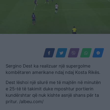
Sergino Dest ka realizuar një supergolme
kombëtaren amerikane ndaj ndaj Kosta Rikës.
Dest lëshoi një silurë me të majtën në minutën
e 25-të të takimit duke mposhtur portierin
kundërshtar që nuk kishte asnjë shans për ta
pritur. /albeu.com/