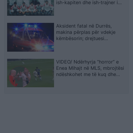
ish-kapiten dhe ish-trajner i
Sopotit
Aksident fatal në Durrës,
makina përplas për vdekje
këmbësorin; drejtuesi
shoqërohet në polici
VIDEO/ Ndërhyrja “horror” e
Enea Mihajt në MLS, mbrojtësi
ndëshkohet me të kuq dhe
gjobë