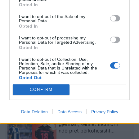
VIDEO/ Ndërhyrja “horror”
Pritje madhështore në
Opted In
e Enea Mihajt në MLS,
Turqi, 25 mijë tifozë
I want to opt-out of the Sale of my
mbrojtësi ndëshkohet me
presin Mohamed Salahun
Personal Data.
të kuq dhe gjobë
te Trabzonspori
Opted In
I want to opt-out of processing my
Personal Data for Targeted Advertising.
Opted In
I want to opt-out of Collection, Use,
Retention, Sale, and/or Sharing of my
Personal Data that Is Unrelated with the
Purposes for which it was collected.
Vinicius zbraz profilin në
Shakaja e Modrić për
Opted Out
Instagram teksa
transplantin e flokëve të
bisedimet me Real
Calhanoglut bëhet virale
CONFIRM
Madridin hyjnë në fazën
pas derbit
vendimtare
të fundit
Data Deletion
Data Access
Privacy Policy
Shqetësim për talentin
gjerman, Kennet Eichhorn
ndërpret përkohësisht
karrierën për arsye