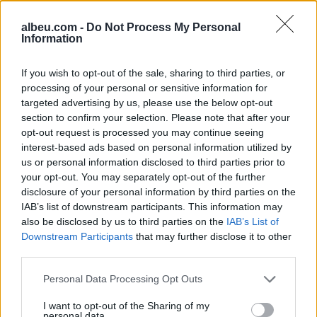
Zyrtare: Bersant Celina
Shqetësim për talentin
bëhet pjesë e Al-Ettifaq
gjerman, Kennet Eichhorn
albeu.com -
Do Not Process My Personal
në Arabinë Saudite
ndërpret përkohësisht
Information
karrierën për arsye
shëndetësore
If you wish to opt-out of the sale, sharing to third parties, or
processing of your personal or sensitive information for
targeted advertising by us, please use the below opt-out
section to confirm your selection. Please note that after your
opt-out request is processed you may continue seeing
interest-based ads based on personal information utilized by
us or personal information disclosed to third parties prior to
Futbolli shqiptar humbet
Zyrtare, Fisnik Asllani
your opt-out. You may separately opt-out of the further
Besnik Çotën, ish-
transferohet te RB Leipzig
disclosure of your personal information by third parties on the
kapiteni dhe ish-trajneri i
për 30 milionë euro
IAB’s list of downstream participants. This information may
Sopotit ndahet nga jeta
also be disclosed by us to third parties on the
IAB’s List of
në moshën 56-vjeçare
Downstream Participants
that may further disclose it to other
third parties.
Personal Data Processing Opt Outs
I want to opt-out of the Sharing of my
personal data.