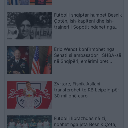
shëndetësore
Futbolli shqiptar humbet Besnik
Çotën, ish-kapiteni dhe ish-
trajneri i Sopotit ndahet nga
jeta në moshën 56-vjeçare
Eric Wendt konfirmohet nga
Senati si ambasador i SHBA-së
në Shqipëri, emërimi pret
firmën e Trump
Zyrtare, Fisnik Asllani
transferohet te RB Leipzig për
30 milionë euro
Futbolli librazhdas në zi,
ndahet nga jeta Besnik Çota,