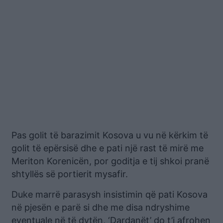
Pas golit të barazimit Kosova u vu në kërkim të
golit të epërsisë dhe e pati një rast të mirë me
Meriton Korenicën, por goditja e tij shkoi pranë
shtyllës së portierit mysafir.
Duke marrë parasysh insistimin që pati Kosova
në pjesën e parë si dhe me disa ndryshime
eventuale në të dytën, ‘Dardanët’ do t’i afrohen