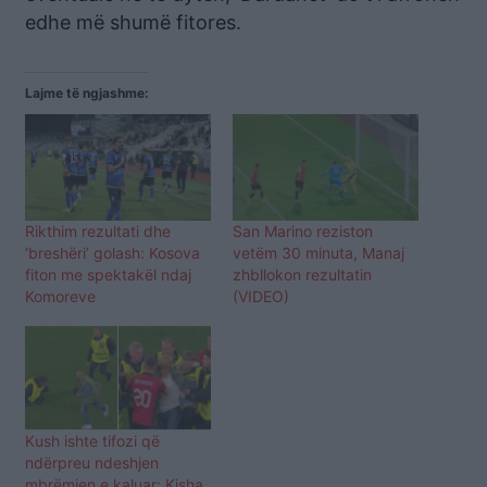
edhe më shumë fitores.
Lajme të ngjashme:
Rikthim rezultati dhe
San Marino reziston
‘breshëri’ golash: Kosova
vetëm 30 minuta, Manaj
fiton me spektakël ndaj
zhbllokon rezultatin
Komoreve
(VIDEO)
Kush ishte tifozi që
ndërpreu ndeshjen
mbrëmjen e kaluar: Kisha