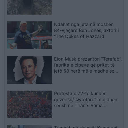
Ndahet nga jeta në moshën
84-vjeçare Ben Jones, aktori i
“The Dukes of Hazzard
Elon Musk prezanton “Terafab”,
fabrika e çipave që pritet të
jetë 50 herë më e madhe se
Pentagoni
Protesta e 72-të kundër
qeverisë/ Qytetarët mblidhen
sërish në Tiranë: Rama
dorëhiqu, Shqipëria kërkon
revolucion
Tragjedi në Hawaii/ Kampioni