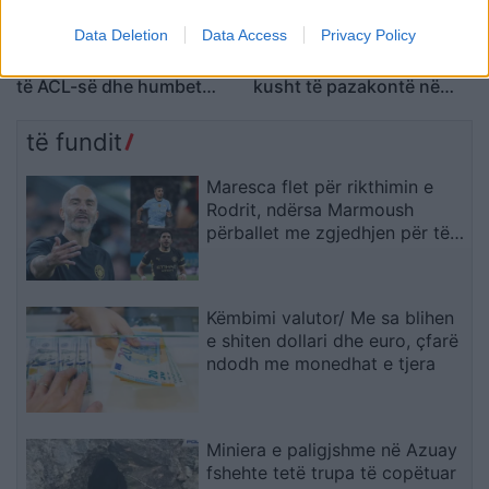
Data Deletion
Data Access
Privacy Policy
Nuk gjej fjalë”, mesfushori
Transferimi për 125
i Arsenalit pëson këputje
milionë euro, por me një
të ACL-së dhe humbet
kusht të pazakontë në
sezonin
marrëveshjen për
Diomanden
të fundit
Maresca flet për rikthimin e
Rodrit, ndërsa Marmoush
përballet me zgjedhjen për të
ardhmen
Këmbimi valutor/ Me sa blihen
e shiten dollari dhe euro, çfarë
ndodh me monedhat e tjera
Miniera e paligjshme në Azuay
fshehte tetë trupa të copëtuar