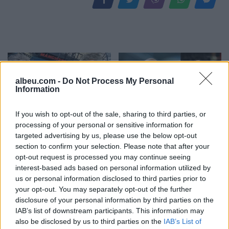
albeu.com -
Do Not Process My Personal
Information
If you wish to opt-out of the sale, sharing to third parties, or
Jose Mourinho tregon
Maresca flet për rikthimin
processing of your personal or sensitive information for
pse zgjodhi Chelsean
e Rodrit, ndërsa
targeted advertising by us, please use the below opt-out
para Manchester Unitedit
Marmoush përballet me
section to confirm your selection. Please note that after your
në vitin 2013: “Kisha
zgjedhjen për të ardhmen
opt-out request is processed you may continue seeing
interest-based ads based on personal information utilized by
nevojë të ndihesha i
us or personal information disclosed to third parties prior to
dashur
your opt-out. You may separately opt-out of the further
disclosure of your personal information by third parties on the
IAB’s list of downstream participants. This information may
also be disclosed by us to third parties on the
IAB’s List of