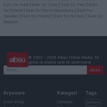
Esim for India
|
Esim for Chile
|
Esim for Peru
|
Esim
for Poland
|
Esim for North Macedonia
|
Esim for
Sweden
|
Esim for Finland
|
Esim for Norway
|
Esim for
Belgium
© 2003 -
2026 Albeu Online Media. Të
gjitha të drejtat janë të rezervuara!
Search
Kryesore
Kategori
Tags
Erion Veliaj
Lifestyle
Edi Rama