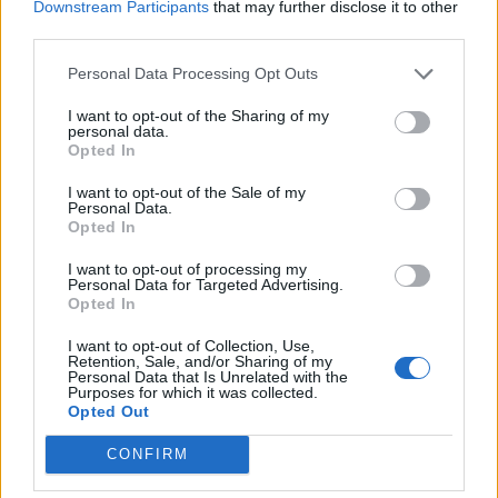
Downstream Participants
that may further disclose it to other
Ndryshimet janë pjesë e
Arsenali refuzon largimin
third parties.
futbollit”, Flick pranon
e yllit pa siguruar më parë
largimin e Araujo drejt
pasuesin e tij
Personal Data Processing Opt Outs
Liverpoolit
I want to opt-out of the Sharing of my
personal data.
Opted In
I want to opt-out of the Sale of my
Personal Data.
Opted In
I want to opt-out of processing my
Këtë vit mund të bëjmë
Lionel Messi përcjell të
Personal Data for Targeted Advertising.
Opted In
gjëra të mëdha”, portieri i
atin për në banesën e
Chelseat synon triumfin
fundit, publikohen pamje
I want to opt-out of Collection, Use,
në Ligën Premier
prekëse nga ceremonia
Retention, Sale, and/or Sharing of my
Personal Data that Is Unrelated with the
private
Purposes for which it was collected.
Opted Out
CONFIRM