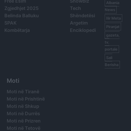
Free Esim
Showbiz
Albania
Zgjedhjet 2025
Tech
News
Belinda Balluku
Shëndetësi
Ilir Meta
SPAK
Argetim
Piranjat
Kombëtarja
Enciklopedi
gazeta,
tv,
portale
Sali
Berisha
Moti
Moti në Tiranë
Moti në Prishtinë
Moti në Shkup
Moti në Durrës
Moti në Prizren
Moti në Tetovë