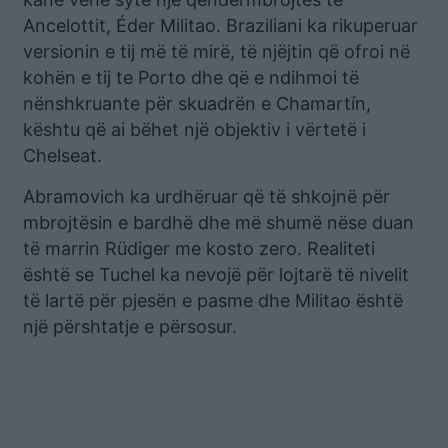
Ancelottit, Éder Militao. Braziliani ka rikuperuar
versionin e tij më të mirë, të njëjtin që ofroi në
kohën e tij te Porto dhe që e ndihmoi të
nënshkruante për skuadrën e Chamartín,
kështu që ai bëhet një objektiv i vërtetë i
Chelseat.
Abramovich ka urdhëruar që të shkojnë për
mbrojtësin e bardhë dhe më shumë nëse duan
të marrin Rüdiger me kosto zero. Realiteti
është se Tuchel ka nevojë për lojtarë të nivelit
të lartë për pjesën e pasme dhe Militao është
një përshtatje e përsosur.