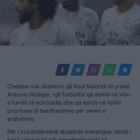
Chelsea nuk dëshiron që Real Madridi të prekë
Antonio Rüdiger, një futbollist që është në vitin
e fundit të kontratës dhe që është në listën
prioritare të bardhezinjve për verën e
ardhshme.
Për t’iu kundërvënë skuadrës merengue, blutë i
kanë vënë sytë një qendërmbrojtës të