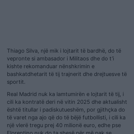
Thiago Silva, një mik i lojtarit të bardhë, do të
vepronte si ambasador i Militaos dhe do t’i
kishte rekomanduar nënshkrimin e
bashkatdhetarit të tij trajnerit dhe drejtuesve të
sportit.
Real Madrid nuk ka lamtumirën e lojtarit të tij, i
cili ka kontratë deri në vitin 2025 dhe aktualisht
është titullar i padiskutueshëm, por gjithçka do
të varet nga ajo që do të bëjë futbollisti, i cili ka
një vlerë tregu prej 40 milionë euro, edhe pse
Florentino nuk do ta shesë për më pak se