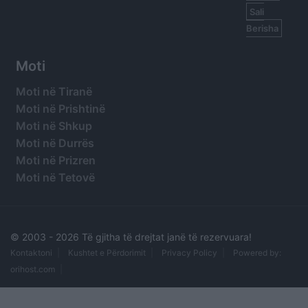
Sali
Berisha
Moti
Moti në Tiranë
Moti në Prishtinë
Moti në Shkup
Moti në Durrës
Moti në Prizren
Moti në Tetovë
© 2003 -
2026 Të gjitha të drejtat janë të rezervuara!
Kontaktoni
Kushtet e Përdorimit
Privacy Policy
Powered by:
orihost.com