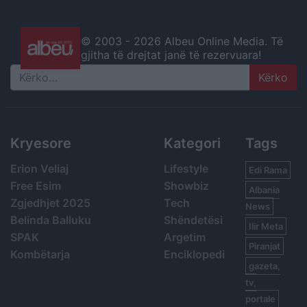
© 2003 -
2026 Albeu Online Media. Të
gjitha të drejtat janë të rezervuara!
Search
Kryesore
Kategori
Tags
Erion Veliaj
Lifestyle
Edi Rama
Free Esim
Showbiz
Albania
Zgjedhjet 2025
Tech
News
Belinda Balluku
Shëndetësi
Ilir Meta
SPAK
Argetim
Piranjat
Kombëtarja
Enciklopedi
gazeta,
tv,
portale