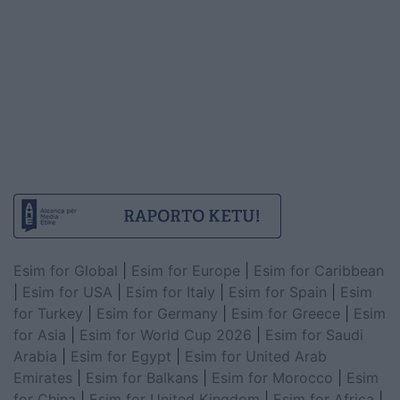
Esim for Global
|
Esim for Europe
|
Esim for Caribbean
|
Esim for USA
|
Esim for Italy
|
Esim for Spain
|
Esim
for Turkey
|
Esim for Germany
|
Esim for Greece
|
Esim
for Asia
|
Esim for World Cup 2026
|
Esim for Saudi
Arabia
|
Esim for Egypt
|
Esim for United Arab
Emirates
|
Esim for Balkans
|
Esim for Morocco
|
Esim
for China
|
Esim for United Kingdom
|
Esim for Africa
|