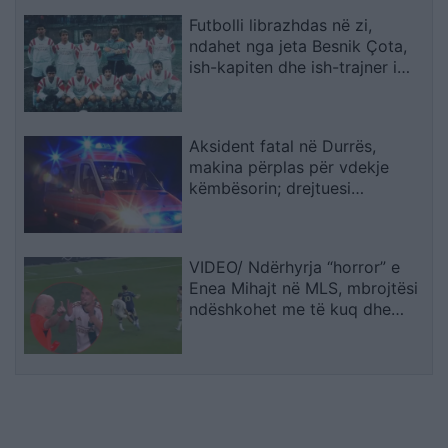
Futbolli librazhdas në zi,
ndahet nga jeta Besnik Çota,
ish-kapiten dhe ish-trajner i
Sopotit
Aksident fatal në Durrës,
makina përplas për vdekje
këmbësorin; drejtuesi
shoqërohet në polici
VIDEO/ Ndërhyrja “horror” e
Enea Mihajt në MLS, mbrojtësi
ndëshkohet me të kuq dhe
gjobë