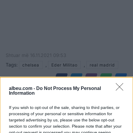
Shtuar
më
16.11.2021 09:53
Tags:
,
,
chelsea
Eder Militao
real madrid
albeu.com -
Do Not Process My Personal
Information
If you wish to opt-out of the sale, sharing to third parties, or
processing of your personal or sensitive information for
targeted advertising by us, please use the below opt-out
section to confirm your selection. Please note that after your
opt-out request is processed you may continue seeing