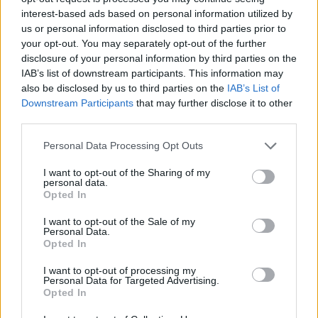
interest-based ads based on personal information utilized by
us or personal information disclosed to third parties prior to
Zyrtare: Bersant Celina
Shqetësim për talentin
your opt-out. You may separately opt-out of the further
bëhet pjesë e Al-Ettifaq
gjerman, Kennet Eichhorn
disclosure of your personal information by third parties on the
IAB’s list of downstream participants. This information may
në Arabinë Saudite
ndërpret përkohësisht
also be disclosed by us to third parties on the
IAB’s List of
karrierën për arsye
Downstream Participants
that may further disclose it to other
shëndetësore
third parties.
Personal Data Processing Opt Outs
I want to opt-out of the Sharing of my
personal data.
Opted In
Futbolli shqiptar humbet
Zyrtare, Fisnik Asllani
Besnik Çotën, ish-
transferohet te RB Leipzig
I want to opt-out of the Sale of my
Personal Data.
kapiteni dhe ish-trajneri i
për 30 milionë euro
Opted In
Sopotit ndahet nga jeta
në moshën 56-vjeçare
I want to opt-out of processing my
Personal Data for Targeted Advertising.
Opted In