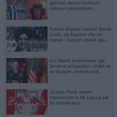
gjerman, Kennet Eichhorn
ndërpret përkohësisht
karrierën për arsye
shëndetësore
Futbolli shqiptar humbet Besnik
Çotën, ish-kapiteni dhe ish-
trajneri i Sopotit ndahet nga
jeta në moshën 56-vjeçare
Eric Wendt konfirmohet nga
Senati si ambasador i SHBA-së
në Shqipëri, emërimi pret
firmën e Trump
Zyrtare, Fisnik Asllani
transferohet te RB Leipzig për
30 milionë euro