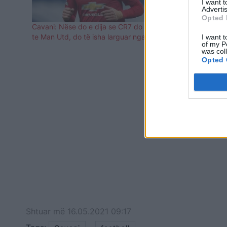
I want 
Advertis
Opted 
Cavani: Nëse do e dija se CR7 do rikithehej
Man United d
te Man Utd, do të isha larguar nga klubi
Tottenham, 
I want t
of my P
was col
Opted 
Shtuar
më
16.05.2021 09:17