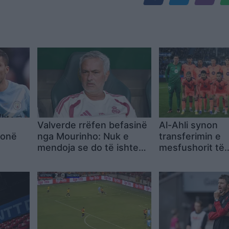
Valverde rrëfen befasinë
Al-Ahli synon
ionë
nga Mourinho: Nuk e
transferimin e
mendoja se do të ishte
mesfushorit të
kështu
Barcelonës, Ma