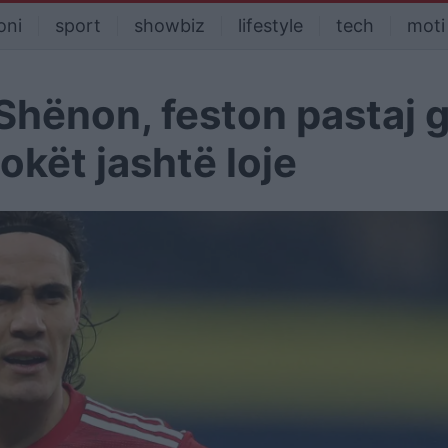
oni
sport
showbiz
lifestyle
tech
moti
hënon, feston pastaj g
okët jashtë loje