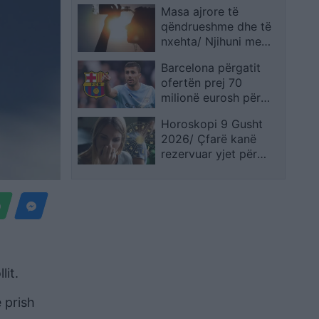
Masa ajrore të
dhe droni Bayraktar
qëndrueshme dhe të
nxehta/ Njihuni me
parashikimin e motit 9
Barcelona përgatit
Gusht 2026, ja qytetet
ofertën prej 70
ku termometri do të
milionë eurosh për
shënojë 41 gradë
Rodrin
Horoskopi 9 Gusht
2026/ Çfarë kanë
rezervuar yjet për
secilën shenjë?
lit.
e prish