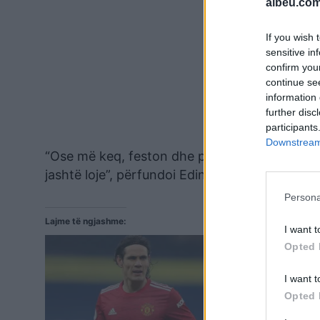
albeu.com
If you wish 
sensitive in
confirm you
continue se
information 
further disc
participants
Downstream 
“Ose më keq, feston dhe pastaj të thonë që ës
jashtë loje”, përfundoi Edinson Cavani.
Persona
Lajme të ngjashme:
I want t
Opted 
I want t
Opted 