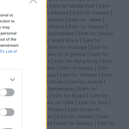
Council
|
Esim for Middle East
|
Esim
for South America
|
Esim for Canada
|
sonal or
Esim for Mexico
|
Esim for Japan
|
ection to
Esim for Albania
|
Esim for Kosovo
|
ou may
Esim for Switzerland
|
Esim for Tunisia
 personal
out of the
|
Esim for South Africa
|
Esim for
 downstream
Algeria
|
Esim for Portugal
|
Esim for
B’s List of
Brazil
|
Esim for Argentina
|
Esim for
Colombia
|
Esim for Hong Kong
|
Esim
pozitë
for Thailand
|
Esim for Macau
|
Esim
for Malaysia
|
Esim for Vietnam
|
Esim
for South Korea
|
Esim for Austria
|
Esim for Netherlands
|
Esim for
Australia
|
Esim for Russia
|
Esim for
India
|
Esim for Chile
|
Esim for Peru
|
Esim for Poland
|
Esim for North
Macedonia
|
Esim for Sweden
|
Esim
for Finland
|
Esim for Norway
|
Esim for