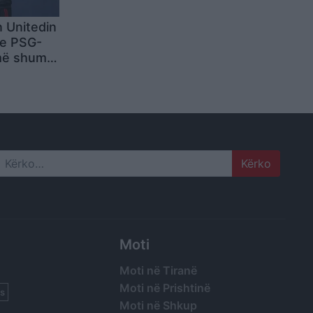
n Unitedin
me PSG-
më shumë
Search
Moti
Moti në Tiranë
Moti në Prishtinë
s
Moti në Shkup