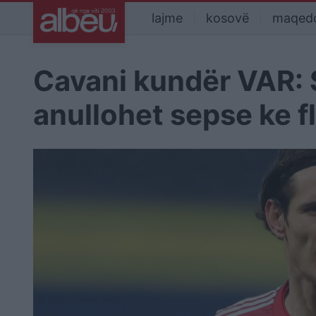
lajme
kosovë
maqed
Cavani kundër VAR: S
anullohet sepse ke fl