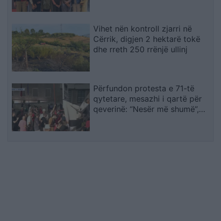
transporti
Vihet nën kontroll zjarri në
Cërrik, digjen 2 hektarë tokë
dhe rreth 250 rrënjë ullinj
Përfundon protesta e 71-të
qytetare, mesazhi i qartë për
qeverinë: “Nesër më shumë”,
kërkohet largimi i Ramës