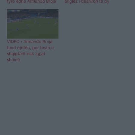
tyre edhe Armando Broja
anglez i dëshiron të dy
VIDEO / Armando Broja
tund rrjetën, por festa e
shqiptarit nuk zgjat
shumë