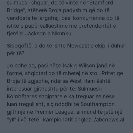
sulmues i shquar, do të vinte në “Stamford
Bridge”, atëherë Broja padyshim që do të
vendoste të largohej, pasi konkurrenca do të
ishte e papërballueshme me pretendentët e
tjerë si Jackson e Nkunku.
Sidoqoftë, a do të ishte Newcastle ekipi i duhur
për të?
Jo edhe aq, pasi nëse Isak e Wilson janë në
formë, shqiptari do të mbetej në stol. Pritet që
Broja të zgjedhë, ndërsa West Ham është
interesuar gjithashtu për të. Sulmuesi i
Kombëtares shqiptare e ka treguar se nëse
luan rregullisht, siç ndodhi te Southampton
gjithnjë në Premier League, ai mund të jetë një
“yll” i vërtetë i kampionatit anglez. /abcnews.al