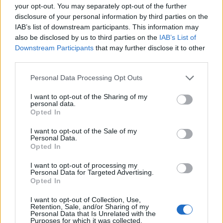
your opt-out. You may separately opt-out of the further
largimin e Araujo drejt
pasuesin e tij
disclosure of your personal information by third parties on the
Liverpoolit
IAB’s list of downstream participants. This information may
also be disclosed by us to third parties on the
IAB’s List of
Downstream Participants
that may further disclose it to other
third parties.
Personal Data Processing Opt Outs
I want to opt-out of the Sharing of my
Këtë vit mund të bëjmë
Lionel Messi përcjell të
personal data.
gjëra të mëdha”, portieri i
atin për në banesën e
Opted In
Chelseat synon triumfin
fundit, publikohen pamje
I want to opt-out of the Sale of my
në Ligën Premier
prekëse nga ceremonia
Personal Data.
private
Opted In
I want to opt-out of processing my
Personal Data for Targeted Advertising.
Opted In
I want to opt-out of Collection, Use,
Retention, Sale, and/or Sharing of my
Personal Data that Is Unrelated with the
Nuk gjej fjalë”, mesfushori
Transferimi për 125
Purposes for which it was collected.