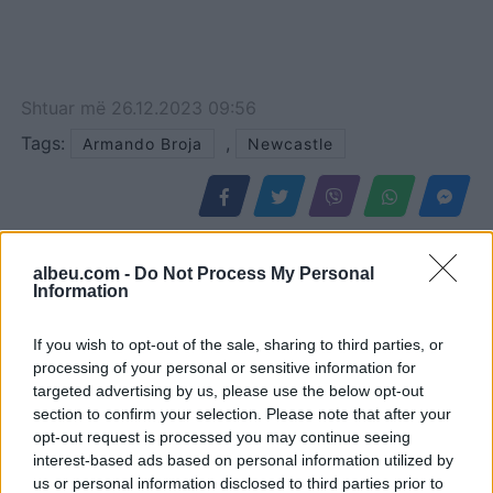
Shtuar
më
26.12.2023 09:56
Tags:
,
Armando Broja
Newcastle
albeu.com -
Do Not Process My Personal
Information
If you wish to opt-out of the sale, sharing to third parties, or
processing of your personal or sensitive information for
targeted advertising by us, please use the below opt-out
section to confirm your selection. Please note that after your
opt-out request is processed you may continue seeing
interest-based ads based on personal information utilized by
Ndryshimet janë pjesë e
Arsenali refuzon largimin
us or personal information disclosed to third parties prior to
futbollit”, Flick pranon
e yllit pa siguruar më parë