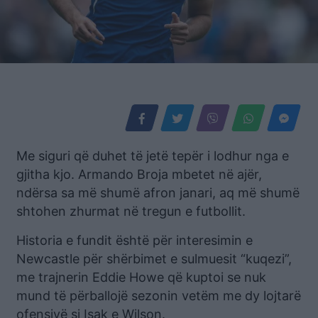
Me siguri që duhet të jetë tepër i lodhur nga e
gjitha kjo. Armando Broja mbetet në ajër,
ndërsa sa më shumë afron janari, aq më shumë
shtohen zhurmat në tregun e futbollit.
Historia e fundit është për interesimin e
Newcastle për shërbimet e sulmuesit “kuqezi”,
me trajnerin Eddie Howe që kuptoi se nuk
mund të përballojë sezonin vetëm me dy lojtarë
ofensivë si Isak e Wilson.