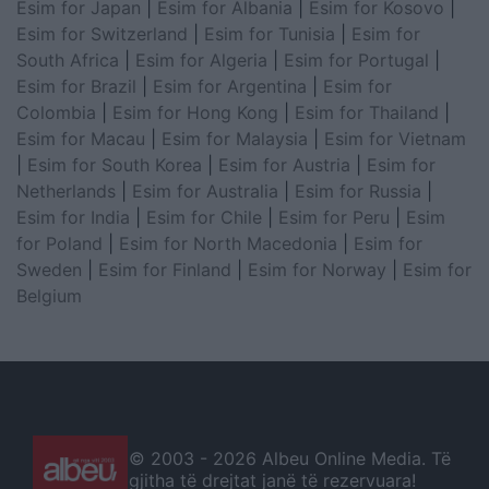
Esim for Japan
|
Esim for Albania
|
Esim for Kosovo
|
Esim for Switzerland
|
Esim for Tunisia
|
Esim for
South Africa
|
Esim for Algeria
|
Esim for Portugal
|
Esim for Brazil
|
Esim for Argentina
|
Esim for
Colombia
|
Esim for Hong Kong
|
Esim for Thailand
|
Esim for Macau
|
Esim for Malaysia
|
Esim for Vietnam
|
Esim for South Korea
|
Esim for Austria
|
Esim for
Netherlands
|
Esim for Australia
|
Esim for Russia
|
Esim for India
|
Esim for Chile
|
Esim for Peru
|
Esim
for Poland
|
Esim for North Macedonia
|
Esim for
Sweden
|
Esim for Finland
|
Esim for Norway
|
Esim for
Belgium
© 2003 -
2026 Albeu Online Media. Të
gjitha të drejtat janë të rezervuara!