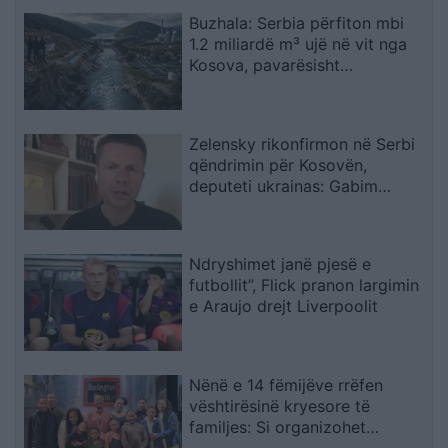
Buzhala: Serbia përfiton mbi
1.2 miliardë m³ ujë në vit nga
Kosova, pavarësisht
kërcënimeve për Ibërin
Zelensky rikonfirmon në Serbi
qëndrimin për Kosovën,
deputeti ukrainas: Gabim
diplomatik, Ukraina duhet ta
njohë
Ndryshimet janë pjesë e
futbollit”, Flick pranon largimin
e Araujo drejt Liverpoolit
Nënë e 14 fëmijëve rrëfen
vështirësinë kryesore të
familjes: Si organizohet