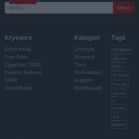
Search
Kryesore
Kategori
Tags
Erion Veliaj
Lifestyle
Edi Rama
Free Esim
Showbiz
Albania
Zgjedhjet 2025
Tech
News
Belinda Balluku
Shëndetësi
Ilir Meta
SPAK
Argetim
Piranjat
Kombëtarja
Enciklopedi
gazeta,
tv,
portale
Sali
Berisha