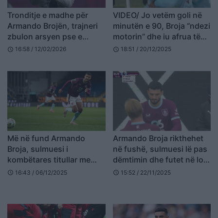
Tronditje e madhe për
VIDEO/ Jo vetëm goli në
Armando Brojën, trajneri
minutën e 90, Broja “ndezi
zbulon arsyen pse e
motorin” dhe iu afrua të
dërgoi në tribunë
dytit në shtesë
16:58 / 12/02/2026
18:51 / 20/12/2025
schedule
schedule
Më në fund Armando
Armando Broja rikthehet
Broja, sulmuesi i
në fushë, sulmuesi lë pas
kombëtares titullar me
dëmtimin dhe futet në lojë
Burnley ndaj Newcastle
kundër ish-skuadrës së tij
16:43 / 06/12/2025
15:52 / 22/11/2025
schedule
schedule