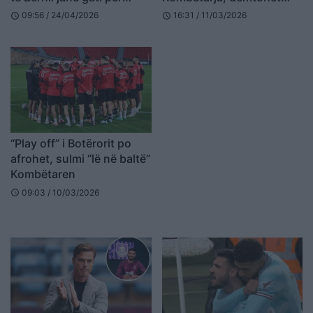
vendimin drastik
edhe qendërsulmuesi i
09:56 / 24/04/2026
16:31 / 11/03/2026
schedule
schedule
tretë për Silvinjon
“Play off” i Botërorit po
afrohet, sulmi “lë në baltë”
Kombëtaren
09:03 / 10/03/2026
schedule