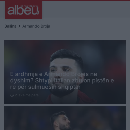
keyboard_arrow_right
Ballina
Armando Broja
E ardhmja e Armando Brojës në
dyshim? Shtypi italian zbulon pistën e
re për sulmuesin shqiptar
2 javë me parë
schedule