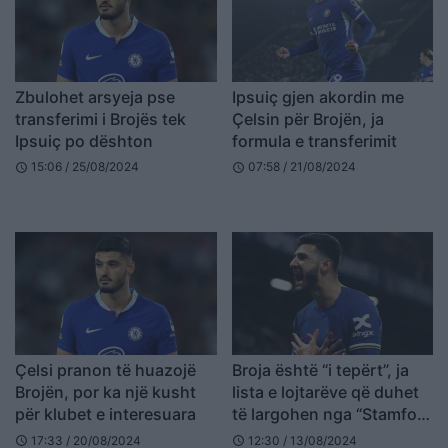
Zbulohet arsyeja pse
Ipsuiç gjen akordin me
transferimi i Brojës tek
Çelsin për Brojën, ja
Ipsuiç po dështon
formula e transferimit
15:06 / 25/08/2024
07:58 / 21/08/2024
schedule
schedule
Çelsi pranon të huazojë
Broja është “i tepërt”, ja
Brojën, por ka një kusht
lista e lojtarëve që duhet
për klubet e interesuara
të largohen nga “Stamford
Bridge” brenda 31 gushtit
17:33 / 20/08/2024
12:30 / 13/08/2024
schedule
schedule