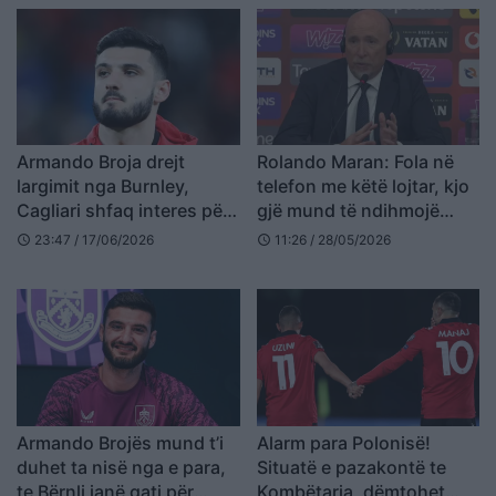
Armando Broja drejt
Rolando Maran: Fola në
largimit nga Burnley,
telefon me këtë lojtar, kjo
Cagliari shfaq interes për
gjë mund të ndihmojë
sulmuesin e Kombëtares
Armando Brojën…
23:47 / 17/06/2026
11:26 / 28/05/2026
schedule
schedule
në Serie A
Armando Brojës mund t’i
Alarm para Polonisë!
duhet ta nisë nga e para,
Situatë e pazakontë te
te Bërnli janë gati për
Kombëtarja, dëmtohet