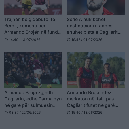
Trajneri belg debutoi te
Serie A nuk bëhet
Bërnli, komenti për
destinacioni i radhës,
Armando Brojën në fund:
shuhet pista e Cagliarit
Përveç një kthese, nuk…
për Armando Brojën
14:40 / 13/07/2026
19:42 / 01/07/2026
schedule
schedule
Armando Broja zgjedh
Armando Broja ndez
Cagliarin, edhe Parma hyn
merkaton në Itali, pas
në garë për sulmuesin
Cagliarit futet në garë
shqiptar
edhe Udinese për
03:37 / 22/06/2026
15:40 / 18/06/2026
schedule
schedule
sulmuesin kuqezi