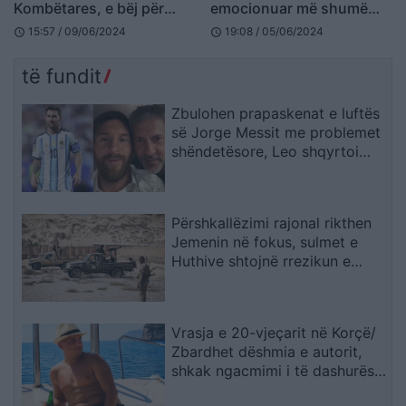
Kombëtares, e bëj për
emocionuar më shumë
babain dhe Shqipërinë
nga Shqipëria si tifoz:
15:57 / 09/06/2024
19:08 / 05/06/2024
schedule
schedule
Doja të hyja nga televizori
në fushë
të fundit
Zbulohen prapaskenat e luftës
së Jorge Messit me problemet
shëndetësore, Leo shqyrtoi
largimin nga Botërori
Përshkallëzimi rajonal rikthen
Jemenin në fokus, sulmet e
Huthive shtojnë rrezikun e
zgjerimit të luftës
Vrasja e 20-vjeçarit në Korçë/
Zbardhet dëshmia e autorit,
shkak ngacmimi i të dashurës
nga viktima