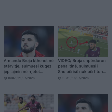
Armando Broja kthehet në
VIDEO/ Broja shpërdoron
stërvitje, sulmuesi kuqezi
penalltinë, sulmuesi i
jep lajmin në rrjetet
Shqipërisë nuk përfiton
sociale
nga shansi me Burnley-n
10:07 / 21/07/2026
10:31 / 16/07/2026
schedule
schedule