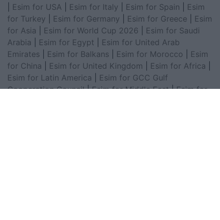
|
Esim for USA
|
Esim for Italy
|
Esim for Spain
|
Esim
for Turkey
|
Esim for Germany
|
Esim for Greece
|
Esim
for Asia
|
Esim for World Cup 2026
|
Esim for Saudi
Arabia
|
Esim for Egypt
|
Esim for United Arab
Emirates
|
Esim for Balkans
|
Esim for Morocco
|
Esim
for China
|
Esim for United Kingdom
|
Esim for Africa
|
Esim for Latin America
|
Esim for GCC Gulf
Cooperation Council
|
Esim for Middle East
|
Esim for
South America
|
Esim for Canada
|
Esim for Mexico
|
Esim for Japan
|
Esim for Albania
|
Esim for Kosovo
|
Esim for Switzerland
|
Esim for Tunisia
|
Esim for
South Africa
|
Esim for Algeria
|
Esim for Portugal
|
Esim for Brazil
|
Esim for Argentina
|
Esim for
Colombia
|
Esim for Hong Kong
|
Esim for Thailand
|
Esim for Macau
|
Esim for Malaysia
|
Esim for Vietnam
|
Esim for South Korea
|
Esim for Austria
|
Esim for
Netherlands
|
Esim for Australia
|
Esim for Russia
|
Esim for India
|
Esim for Chile
|
Esim for Peru
|
Esim
for Poland
|
Esim for North Macedonia
|
Esim for