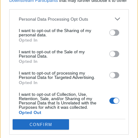
Downstream Participants
that may further disclose it to other
third parties.
Personal Data Processing Opt Outs
I want to opt-out of the Sharing of my
personal data.
Opted In
Broja kthehet në “mollë
Broja i mallkuar, dalin
sherri” mes Evertonit dhe
pamjet kur i japin oksigjen
I want to opt-out of the Sale of my
Çelsit
pas dëmtimit
Personal Data.
Opted In
16:12 / 18/01/2025
13:00 / 10/01/2025
schedule
schedule
I want to opt-out of processing my
Personal Data for Targeted Advertising.
Opted In
I want to opt-out of Collection, Use,
Retention, Sale, and/or Sharing of my
Personal Data that Is Unrelated with the
Purposes for which it was collected.
Opted Out
Rikthimi i Brojës në Kupë,
Sulmi i dytë më i dobët i
CONFIRM
trajneri Sean Dyche: Ka
Premier dhe dëmtimet