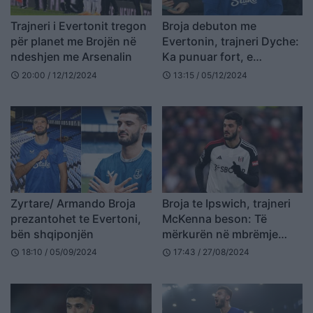
Trajneri i Evertonit tregon
Broja debuton me
për planet me Brojën në
Evertonin, trajneri Dyche:
ndeshjen me Arsenalin
Ka punuar fort, e
meritonte aktivizimin
20:00 / 12/12/2024
13:15 / 05/12/2024
schedule
schedule
Zyrtare/ Armando Broja
Broja te Ipswich, trajneri
prezantohet te Evertoni,
McKenna beson: Të
bën shqiponjën
mërkurën në mbrëmje…
18:10 / 05/09/2024
17:43 / 27/08/2024
schedule
schedule