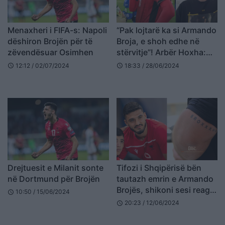
Menaxheri i FIFA-s: Napoli
“Pak lojtarë ka si Armando
dëshiron Brojën për të
Broja, e shoh edhe në
zëvendësuar Osimhen
stërvitje”! Arbër Hoxha:
Është nga më të shpejtit
12:12 / 02/07/2024
18:33 / 28/06/2024
schedule
schedule
në Europë, pastaj kontrolli
i topit…
Drejtuesit e Milanit sonte
Tifozi i Shqipërisë bën
në Dortmund për Brojën
tautazh emrin e Armando
Brojës, shikoni sesi reagoi
10:50 / 15/06/2024
schedule
sulmuesi ynë kur e pa
20:23 / 12/06/2024
schedule