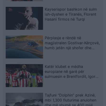
Kayserispor bashkon në sulm
ish-dyshen e Tiranës, Florent
Hasani firmos në Turqi
Përplasje e rëndë në
magjistralen Gostivar-Kërçovë,
humb jetën një shofer dhe
plagoset rëndë një tjetër
Katër klubet e mëdha
europiane në garë për
sulmuesin e Brentfordit, Igor
Thiago
Tajfuni “Dolphin” prek Azinë,
mbi 1,300 fluturime anulohen
dhe më shumë se 400 mijë