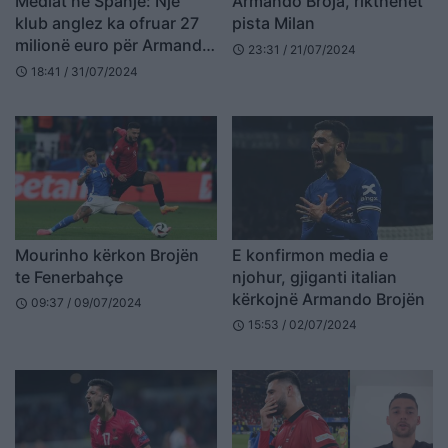
Mediat në Spanjë: Një
Armando Broja, rikthehet
klub anglez ka ofruar 27
pista Milan
milionë euro për Armando
23:31 / 21/07/2024
schedule
Brojën
18:41 / 31/07/2024
schedule
Mourinho kërkon Brojën
E konfirmon media e
te Fenerbahçe
njohur, gjiganti italian
kërkojnë Armando Brojën
09:37 / 09/07/2024
schedule
15:53 / 02/07/2024
schedule