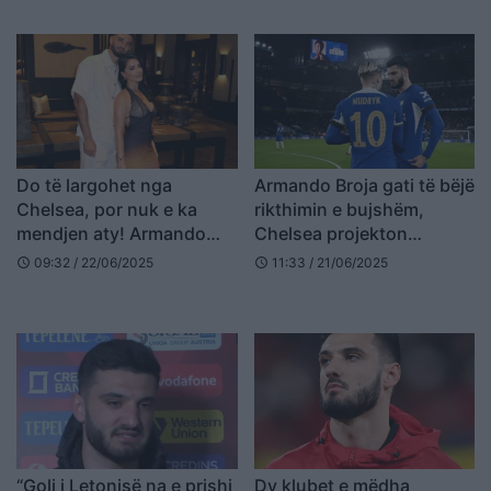
shijon rafting në lumin
“Vjosa”
Do të largohet nga
Armando Broja gati të bëjë
Chelsea, por nuk e ka
rikthimin e bujshëm,
mendjen aty! Armando
Chelsea projekton
Broja publikon foton e
“shkëmbimin” e madh
09:32 / 22/06/2025
11:33 / 21/06/2025
schedule
schedule
papritur
“Goli i Letonisë na e prishi
Dy klubet e mëdha