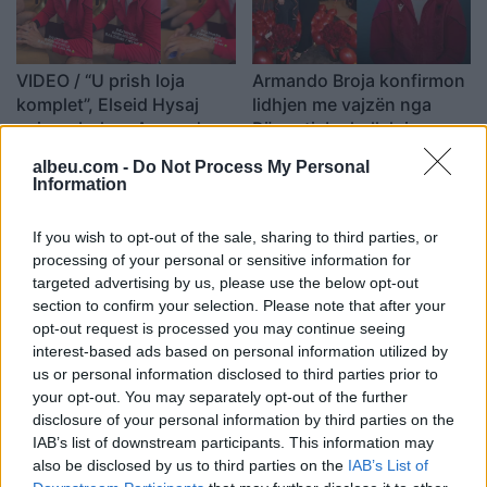
VIDEO / “U prish loja
Armando Broja konfirmon
komplet”, Elseid Hysaj
lidhjen me vajzën nga
nxjerr zbuluar Armando
Përmeti: Inshallah i
Brojën para sfidës me
dedikoj shumë gola
14:34 / 02/06/2025
10:00 / 31/05/2025
schedule
schedule
albeu.com -
Do Not Process My Personal
Serbinë
Information
If you wish to opt-out of the sale, sharing to third parties, or
processing of your personal or sensitive information for
targeted advertising by us, please use the below opt-out
section to confirm your selection. Please note that after your
opt-out request is processed you may continue seeing
interest-based ads based on personal information utilized by
Everton mund
Zyrtare, Broja humb dy
us or personal information disclosed to third parties prior to
Notingamin/ Mojes
takimet e para të
your opt-out. You may separately opt-out of the further
kërkonte ta shikonte në
Shqipërisë, trajneri i
disclosure of your personal information by third parties on the
aksion, Broja i përgjigjet
Evertonit jep datën e
19:30 / 12/04/2025
19:03 / 07/03/2025
schedule
schedule
IAB’s list of downstream participants. This information may
me performancë solide
rikthimit
also be disclosed by us to third parties on the
IAB’s List of