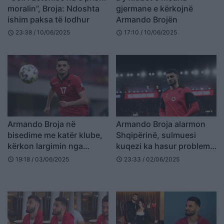
moralin”, Broja: Ndoshta
gjermane e kërkojnë
ishim paksa të lodhur
Armando Brojën
23:38 / 10/06/2025
17:10 / 10/06/2025
schedule
schedule
Armando Broja në
Armando Broja alarmon
bisedime me katër klube,
Shqipërinë, sulmuesi
kërkon largimin nga
kuqezi ka hasur probleme
Chelsea
muskulore para sfidës me
19:18 / 03/06/2025
23:33 / 02/06/2025
schedule
schedule
Serbinë