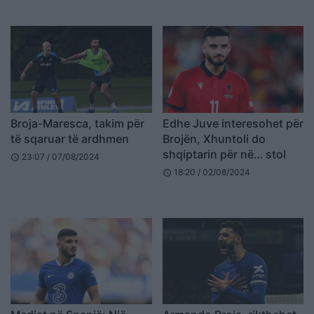
Broja-Maresca, takim për
Edhe Juve interesohet për
të sqaruar të ardhmen
Brojën, Xhuntoli do
shqiptarin për në… stol
23:07 / 07/08/2024
schedule
18:20 / 02/08/2024
schedule