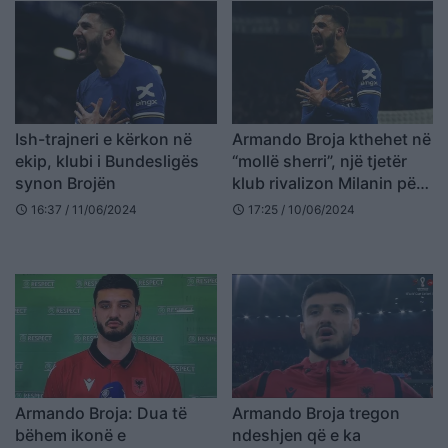
Ish-trajneri e kërkon në
Armando Broja kthehet në
ekip, klubi i Bundesligës
“mollë sherri”, një tjetër
synon Brojën
klub rivalizon Milanin për
shërbimet e shqiptarit
16:37 / 11/06/2024
17:25 / 10/06/2024
schedule
schedule
Armando Broja: Dua të
Armando Broja tregon
bëhem ikonë e
ndeshjen që e ka