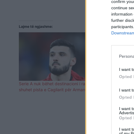
confirm you
continue se
information 
further disc
Lajme të ngjashme:
participants
Downstream 
Persona
I want t
Opted 
Serie A nuk bëhet destinacioni i radhës,
E konfirmon 
shuhet pista e Cagliarit për Armando Brojën
kërkojnë Ar
I want t
Opted 
I want 
Advertis
Opted 
I want t
of my P