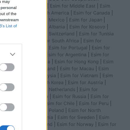
ou may
Council
|
Esim for Middle East
|
Esim
 personal
for South America
|
Esim for Canada
|
out of the
Esim for Mexico
|
Esim for Japan
|
 downstream
B’s List of
Esim for Albania
|
Esim for Kosovo
|
Esim for Switzerland
|
Esim for Tunisia
|
Esim for South Africa
|
Esim for
Algeria
|
Esim for Portugal
|
Esim for
Brazil
|
Esim for Argentina
|
Esim for
Colombia
|
Esim for Hong Kong
|
Esim
for Thailand
|
Esim for Macau
|
Esim
for Malaysia
|
Esim for Vietnam
|
Esim
for South Korea
|
Esim for Austria
|
interes
Esim for Netherlands
|
Esim for
Australia
|
Esim for Russia
|
Esim for
India
|
Esim for Chile
|
Esim for Peru
|
Esim for Poland
|
Esim for North
Macedonia
|
Esim for Sweden
|
Esim
for Finland
|
Esim for Norway
|
Esim for