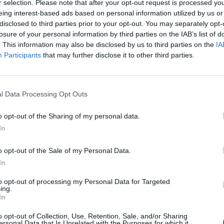
r selection. Please note that after your opt-out request is processed y
eing interest-based ads based on personal information utilized by us or
disclosed to third parties prior to your opt-out. You may separately opt-
losure of your personal information by third parties on the IAB’s list of
. This information may also be disclosed by us to third parties on the
IA
Participants
that may further disclose it to other third parties.
l Data Processing Opt Outs
o opt-out of the Sharing of my personal data.
In
media e njohur, gjiganti italian
Inter hedh “rrjetën” dhe “peshkon”
mando Brojën
Armando Brojën, zikaltërit shfaqin 
o opt-out of the Sale of my Personal Data.
për sulmuesin e Shqipërisë
In
to opt-out of processing my Personal Data for Targeted
ing.
In
o opt-out of Collection, Use, Retention, Sale, and/or Sharing
ersonal Data that Is Unrelated with the Purposes for which it