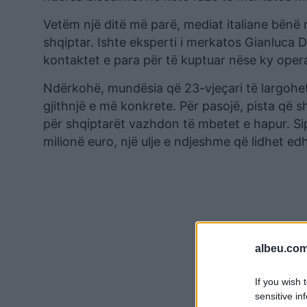
Vetëm një ditë më parë, mediat italiane bënë m
shqiptar. Ishte eksperti i merkatos Gianluca D
kontaktet e para për të kuptuar nëse ky oper
Ndërkohë, mundësia që 23-vjeçari të largohet 
gjithnjë e më konkrete. Për pasojë, pista që
për shqiptarët vazhdon të mbetet e hapur. Si
milionë euro, një ulje e ndjeshme që lidhet ed
albeu.com
If you wish 
sensitive in