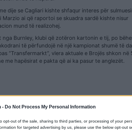
e dije se Cagliari kishte shfaqur interes për sulmues
i Marzio ai që raportoi se skuadra sardë kishte nisur
acion mund të realizohej.
nga Burnley, klubi që zotëron kartonin e tij, po bëhe
 shkodrani të përfundojë në një kampionat shumë të d
pas “Transfermarkt”, vlera aktuale e Brojës shkon në 
he me hapësirat e pakta që ai ka pasur te anglezët.
 -
Do Not Process My Personal Information
to opt-out of the sale, sharing to third parties, or processing of your per
formation for targeted advertising by us, please use the below opt-out s