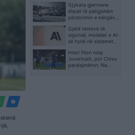
Gjykata gjermane
të rinj
shpall të paligjshëm
përdorimin e këngëve
të mbrojtura nga Suno
Gjatë testeve të
sigurisë, modelet e AI-
së hynë në sistemet
reale të tri kompanive
Interi fiton ndaj
Juventusit, por Chivu
paralajmëron: Na
duhet ende kohë
 skenë
një,