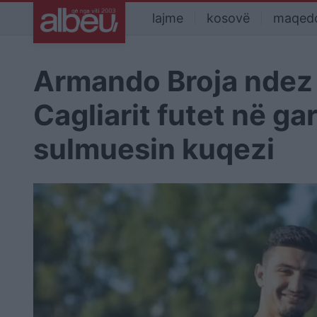
lajme
kosovë
maqed
Armando Broja ndez m
Cagliarit futet në g
sulmuesin kuqezi