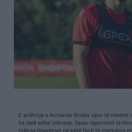
E ardhmja e Armando Brojës vijon të mbetet n
ka dalë edhe Udinese. Sipas raportimit të Nicolo
ndërsa bisedimet në këtë fazë të merkatos m