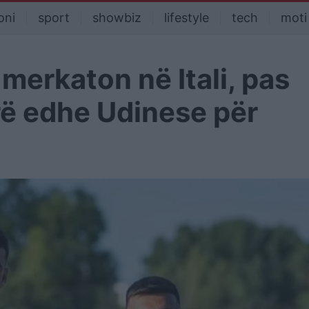
oni
sport
showbiz
lifestyle
tech
moti
erkaton në Itali, pas
arë edhe Udinese për