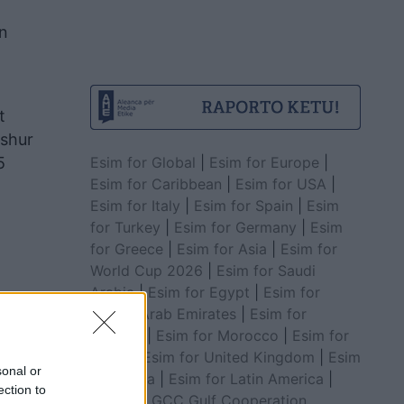
in
t
ashur
Esim for Global
|
Esim for Europe
|
5
Esim for Caribbean
|
Esim for USA
|
Esim for Italy
|
Esim for Spain
|
Esim
for Turkey
|
Esim for Germany
|
Esim
for Greece
|
Esim for Asia
|
Esim for
World Cup 2026
|
Esim for Saudi
Arabia
|
Esim for Egypt
|
Esim for
United Arab Emirates
|
Esim for
Balkans
|
Esim for Morocco
|
Esim for
China
|
Esim for United Kingdom
|
Esim
sonal or
for Africa
|
Esim for Latin America
|
ection to
Esim for GCC Gulf Cooperation