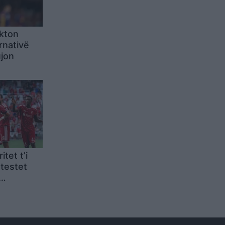
kton
rnativë
ujon
tet t’i
 testet
Liverpooli