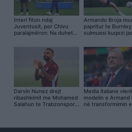
Interi fiton ndaj
Armando Broja mu
Juventusit, por Chivu
papritur te Burnley
paralajmëron: Na duhet
sulmuesi kuqezi ja
ende kohë
skuadrës
Darvin Nunez drejt
Media italiane vler
ribashkimit me Mohamed
modelin e Armand
Salahun te Trabzonspori,
në transformimin 
me pagë më të lartë
futbollit shqiptar