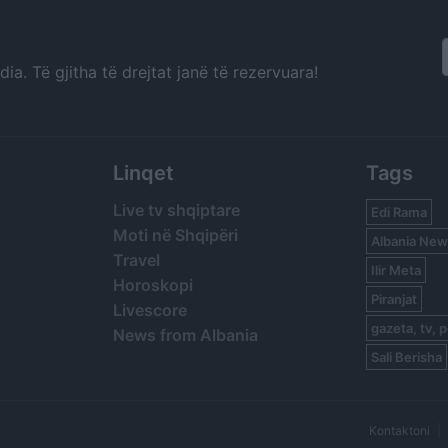
a. Të gjitha të drejtat janë të rezervuara!
Linqet
Tags
Live tv shqiptare
Edi Rama
Moti në Shqipëri
Albania New
Travel
Ilir Meta
Horoskopi
Piranjat
Livescore
gazeta, tv, p
News from Albania
Sali Berisha
Kontaktoni