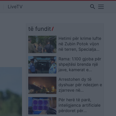
search
LiveTV
të fundit
Hetimi për krime lufte
në Zubin Potok vijon
në terren, Specialja
publikon pamje
Rama: 1.100 gjoba për
shpejtësi brenda një
jave, kamerat e
trafikut pritet të nisin
Arrestohen dy të
së shpejti monitorimin
dyshuar për ndezjen e
zjarreve në
Makedonski Brod dhe
Për herë të parë,
Dollnen
inteligjenca artificiale
përdoret për
projektimin e viruseve