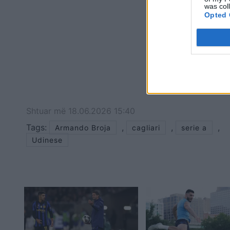
was col
Opted 
Shtuar
më
18.06.2026 15:40
Tags:
,
,
,
Armando Broja
cagliari
serie a
Udinese