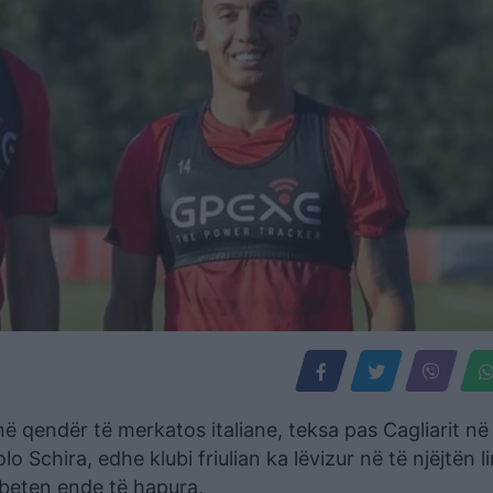
ë qendër të merkatos italiane, teksa pas Cagliarit në
 Schira, edhe klubi friulian ka lëvizur në të njëjtën li
beten ende të hapura.