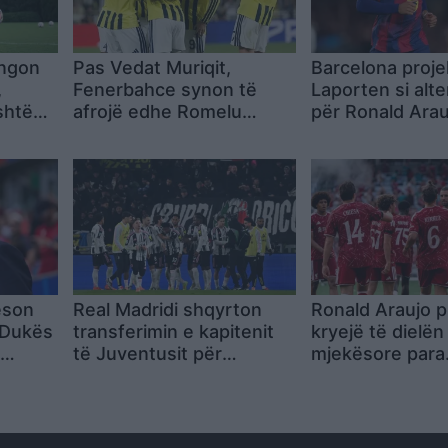
ngon
Pas Vedat Muriqit,
Barcelona proje
,
Fenerbahce synon të
Laporten si alte
shtë
afrojë edhe Romelu
për Ronald Ara
Lukakun
ëson
Real Madridi shqyrton
Ronald Araujo pri
 Dukës
transferimin e kapitenit
kryejë të dielën
e
të Juventusit për
mjekësore para
mesfushën
transferimit te 