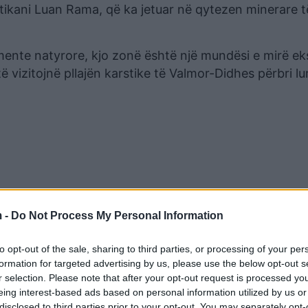
itikani Luan Rama, që ka jetuar në qytezen minerare t
mente natyrore, kjo zonë është një mundësi e mirë ek
ë vizitojnë pllajën karstike të Valmor-Didhes përbri lu
 -
Do Not Process My Personal Information
to opt-out of the sale, sharing to third parties, or processing of your per
formation for targeted advertising by us, please use the below opt-out s
r selection. Please note that after your opt-out request is processed y
eing interest-based ads based on personal information utilized by us or
disclosed to third parties prior to your opt-out. You may separately opt-