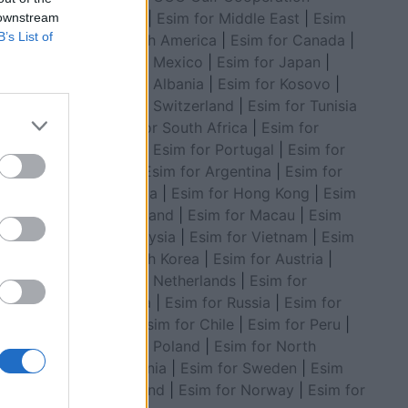
Council
|
Esim for Middle East
|
Esim
 downstream
B’s List of
for South America
|
Esim for Canada
|
Esim for Mexico
|
Esim for Japan
|
Esim for Albania
|
Esim for Kosovo
|
Esim for Switzerland
|
Esim for Tunisia
|
Esim for South Africa
|
Esim for
Algeria
|
Esim for Portugal
|
Esim for
Brazil
|
Esim for Argentina
|
Esim for
anye
Colombia
|
Esim for Hong Kong
|
Esim
edhë
for Thailand
|
Esim for Macau
|
Esim
for Malaysia
|
Esim for Vietnam
|
Esim
for South Korea
|
Esim for Austria
|
Esim for Netherlands
|
Esim for
Australia
|
Esim for Russia
|
Esim for
India
|
Esim for Chile
|
Esim for Peru
|
Esim for Poland
|
Esim for North
Macedonia
|
Esim for Sweden
|
Esim
for Finland
|
Esim for Norway
|
Esim for