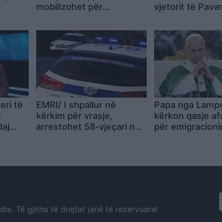
mobilizohet për
vjetorit të Pava
kongresin e AfD-së
disa shtete të
pezullojnë aktiv
Korrikut
eri të
EMRI/ I shpallur në
Papa nga Lamp
ë
kërkim për vrasje,
kërkon qasje af
daj
arrestohet 58-vjeçari në
për emigracioni
aluar
Greqi
botë më njerëz
a. Të gjitha të drejtat janë të rezervuara!