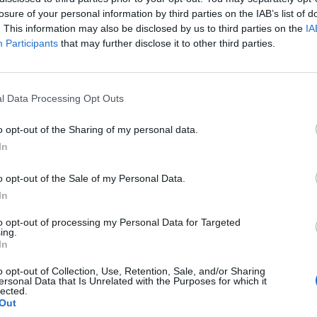
losure of your personal information by third parties on the IAB’s list of
. This information may also be disclosed by us to third parties on the
IA
Participants
that may further disclose it to other third parties.
l Data Processing Opt Outs
o opt-out of the Sharing of my personal data.
rrjet, gjysma e Tiranës pa
U divorcua me Kim Kardashian, K
In
trike në mes të vapës
West e paska të qartë ku do t’i h
“grepat”
o opt-out of the Sale of my Personal Data.
In
to opt-out of processing my Personal Data for Targeted
ing.
In
o opt-out of Collection, Use, Retention, Sale, and/or Sharing
ersonal Data that Is Unrelated with the Purposes for which it
lected.
Out