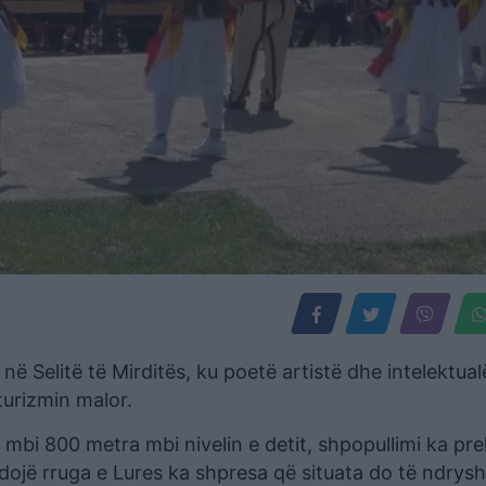
 në Selitë të Mirditës, ku poetë artistë dhe intelektual
turizmin malor.
mbi 800 metra mbi nivelin e detit, shpopullimi ka pre
ndojë rruga e Lures ka shpresa që situata do të ndrysh