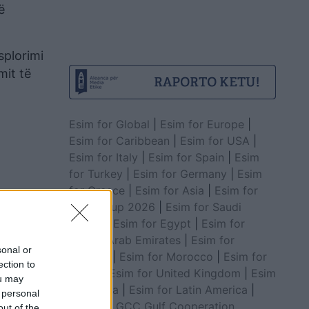
ë
splorimi
mit të
Esim for Global
|
Esim for Europe
|
Esim for Caribbean
|
Esim for USA
|
Esim for Italy
|
Esim for Spain
|
Esim
for Turkey
|
Esim for Germany
|
Esim
for Greece
|
Esim for Asia
|
Esim for
World Cup 2026
|
Esim for Saudi
Arabia
|
Esim for Egypt
|
Esim for
United Arab Emirates
|
Esim for
sonal or
Balkans
|
Esim for Morocco
|
Esim for
ection to
China
|
Esim for United Kingdom
|
Esim
ou may
for Africa
|
Esim for Latin America
|
 personal
Esim for GCC Gulf Cooperation
out of the