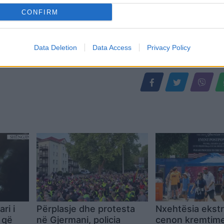
CONFIRM
Data Deletion
Data Access
Privacy Policy
ri i
Përplasje dhe protesta
Nxehtësia ekst
 që
në Gjermani, policia
cenon kremtime