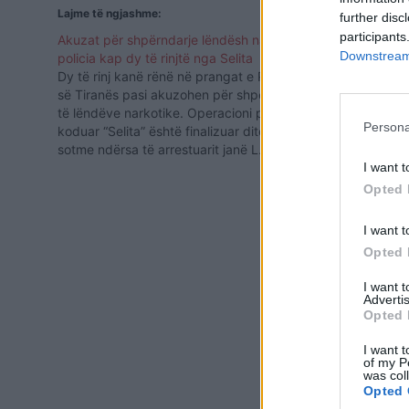
Lajme të ngjashme:
further disc
participants
Akuzat për shpërndarje lëndësh narkotike,
Downstream 
policia kap dy të rinjtë nga Selita
Dy të rinj kanë rënë në prangat e Policisë
së Tiranës pasi akuzohen për shpërndarje
të lëndëve narkotike. Operacioni policor i
Persona
koduar “Selita” është finalizuar ditëne
sotme ndërsa të arrestuarit janë L. T., 33
vjeç dhe V. T., 28 vjeç, të dy banues në
I want t
Selitë, Tiranë. Tjetër goditje në fushën…
Probleme në 
Opted 
energji elek
I want t
Opted 
I want 
Advertis
Opted 
I want t
of my P
was col
Opted 