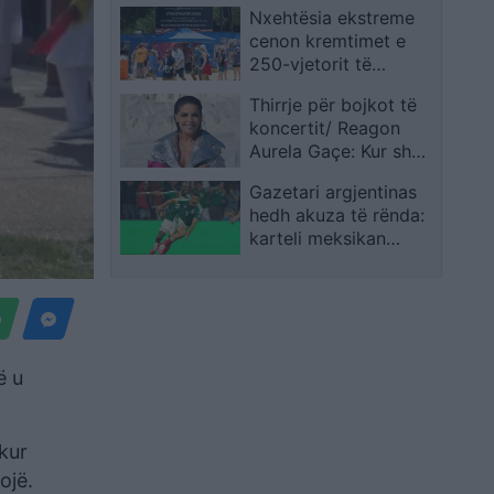
Nxehtësia ekstreme
së
cenon kremtimet e
250-vjetorit të
Pavarësisë, disa
Thirrje për bojkot të
shtete të SHBA-së
koncertit/ Reagon
pezullojnë aktivitetet
Aurela Gaçe: Kur shoh
e 4 Korrikut
se ti përdor dhunë
Gazetari argjentinas
verbale ndaj atij që
hedh akuza të rënda:
nuk vepron si ti, kjo
karteli meksikan
tregon sa të
kërcënoi lojtarët e
dhunshëm mund të
Ekuadorit që të
bëhen njerëzit
humbnin ndaj
Meksikës
ë u
kur
ojë.