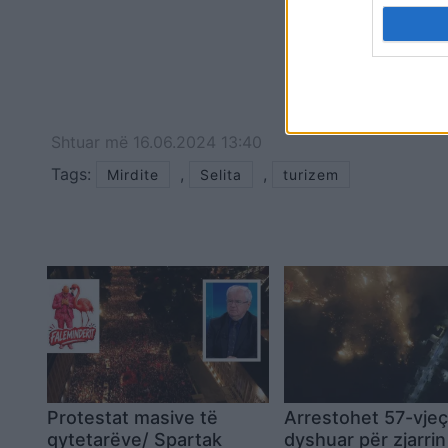
Shtuar
më
16.06.2024 13:40
Tags:
,
,
Mirdite
Selita
turizem
Protestat masive të
Arrestohet 57-vjeça
qytetarëve/ Spartak
dyshuar për zjarrin