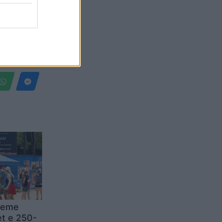
Belgium
reme
t e 250-