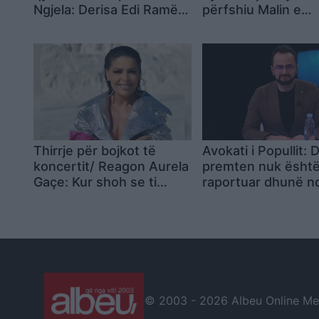
Ngjela: Derisa Edi Ramën
përfshiu Malin e
do të vijojë e ta dominojë
Shëngjinit
instikti i verbër i pushtetit
absolut, mund të shkojë
drejt një fundi fatal!
Thirrje për bojkot të
Avokati i Popullit: D
koncertit/ Reagon Aurela
premten nuk ësht
Gaçe: Kur shoh se ti
raportuar dhunë n
përdor dhunë verbale
protestuesve të nd
ndaj atij që nuk vepron si
ti, kjo tregon sa të
dhunshëm mund të
bëhen njerëzit
© 2003 -
2026 Albeu Online Medi