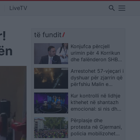
search
LiveTV
r!
të fundit
tën
Konjufca përcjell
urimin për 4 Korrikun
dhe falënderon SHBA-
në për përkrahjen ndaj
Arrestohet 57-vjeçari i
Kosovës
dyshuar për zjarrin që
përfshiu Malin e
Shëngjinit
Kur kontrolli në lidhje
kthehet në shantazh
emocional: si nis dhe
ku përfundon?
Përplasje dhe
(VIDEO)
protesta në Gjermani,
policia mobilizohet
për kongresin e AfD-