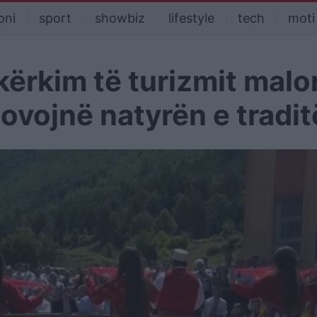
oni
sport
showbiz
lifestyle
tech
moti
 kërkim të turizmit malo
ovojnë natyrën e tradi