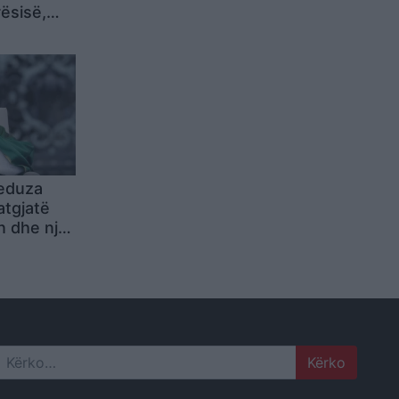
rësisë,
 SHBA-së
itetet e 4
eduza
atgjatë
n dhe një
ore
Search