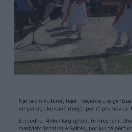
Një takim kulturor, tejet i veçantë u organizua
kthyer atje ku kanë rrënjët për të promovuar 
E ndodhur 45km larg qytetit të Rrëshenit dhe 
masivisht fshatrat e Selitës, por kur të përfu