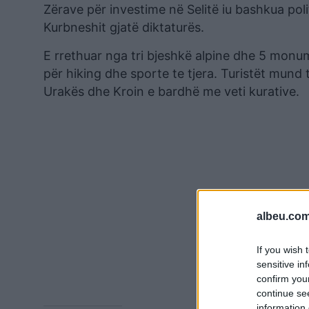
Zërave për investime në Selitë iu bashkua pol
Kurbneshit gjatë diktaturës.
E rrethuar nga tri bjeshkë alpine dhe 5 monu
për hiking dhe sporte te tjera. Turistët mund t
Urakës dhe Kroin e bardhë me veti kurative.
albeu.com
If you wish 
sensitive in
confirm you
continue se
information 