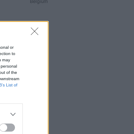
Belgium
sonal or
ection to
ou may
 personal
out of the
 downstream
B’s List of