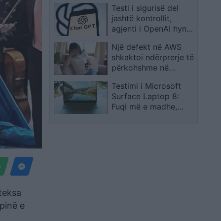
Testi i sigurisë del
helmimin në Gostivar
jashtë kontrollit,
dhe Maqedoni
agjenti i OpenAI hyn
në infrastrukturën e
Një defekt në AWS
Hugging Face
shkaktoi ndërprerje të
përkohshme në
dhjetëra platforma
Testimi i Microsoft
online
Surface Laptop 8:
Fuqi më e madhe,
autonomi e gjatë dhe
touchpad haptik
 teksa
ëpinë e