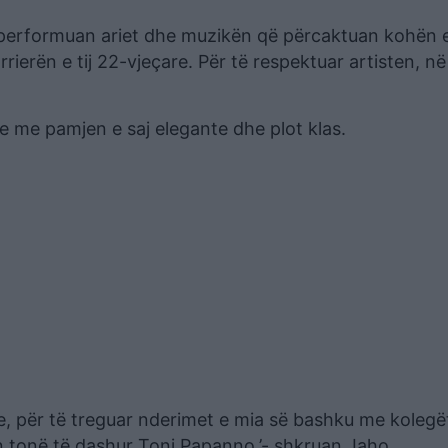
a performuan ariet dhe muzikën që përcaktuan kohën e
rrierën e tij 22-vjeçare. Për të respektuar artisten, n
e me pamjen e saj elegante dhe plot klas.
, për të treguar nderimet e mia së bashku me kolegë
n tonë të dashur Toni Papanno.’- shkruan Jaho.