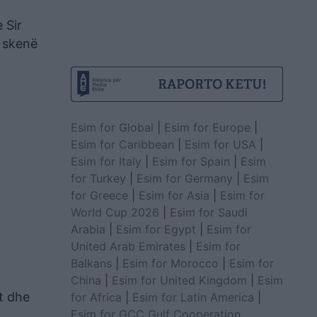
 Sir
ë skenë
Esim for Global
|
Esim for Europe
|
Esim for Caribbean
|
Esim for USA
|
Esim for Italy
|
Esim for Spain
|
Esim
for Turkey
|
Esim for Germany
|
Esim
for Greece
|
Esim for Asia
|
Esim for
World Cup 2026
|
Esim for Saudi
Arabia
|
Esim for Egypt
|
Esim for
United Arab Emirates
|
Esim for
Balkans
|
Esim for Morocco
|
Esim for
China
|
Esim for United Kingdom
|
Esim
t dhe
for Africa
|
Esim for Latin America
|
Esim for GCC Gulf Cooperation