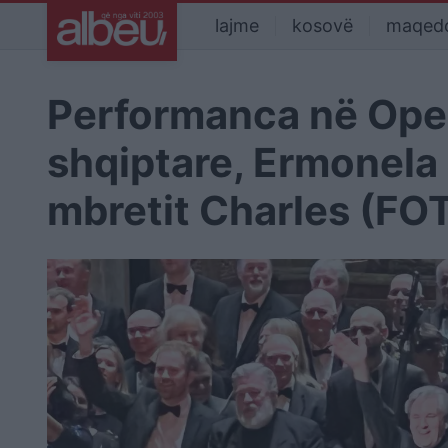
lajme
kosovë
maqed
Performanca në Oper
shqiptare, Ermonela
mbretit Charles (FO