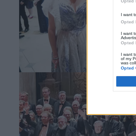
Opted 
I want t
Opted 
I want 
Advertis
Opted 
I want t
of my P
was col
Opted 