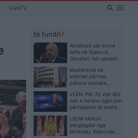
search
LiveTV
të fundit
e
Aktakuzë për krime
lufte në Gjakovë,
Gacaferi: Ish-qeveritë
prisnin 8-10 orë
Mashtronte në
konfirmimin e
internet përmes
Radojqiçit
pakove postare,
Prokuroria e Tiranës
VLEN: Për 22 vjet BDI
dërgon për gjykim
nuk e miratoi ligjin për
nigerianin
përfaqësim të drejtë,
tani po e pengon
LSDM kërkon
përgjegjësi nga
Mickoski, Klekovski
dhe Toshkovski për