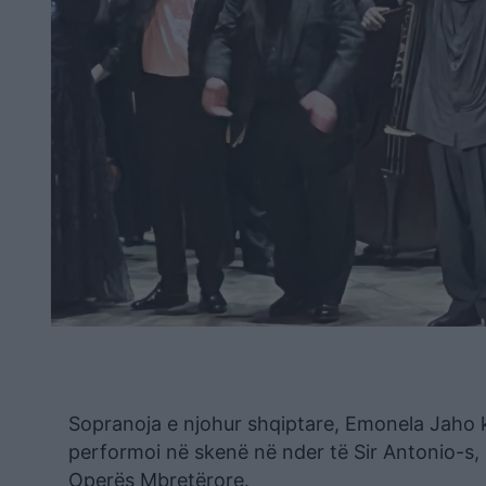
Sopranoja e njohur shqiptare, Emonela Jaho ka
performoi në skenë në nder të Sir Antonio-s, i
Operës Mbretërore.