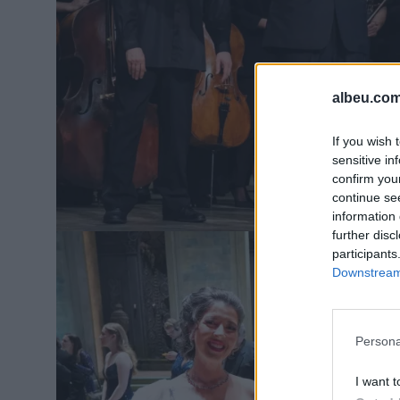
albeu.com
If you wish 
sensitive in
confirm you
continue se
information 
further disc
participants
Downstream 
Persona
I want t