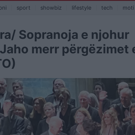
oni
sport
showbiz
lifestyle
tech
moti
a/ Sopranoja e njohur
 Jaho merr përgëzimet 
TO)