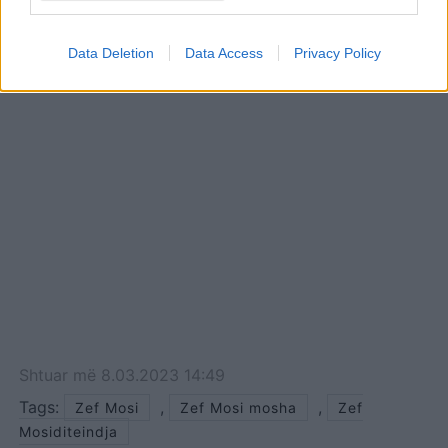
dedikimin emocionues: Je
i mirë shumë Babush
Data Deletion
Data Access
Privacy Policy
Shtuar
më
8.03.2023 14:49
Tags:
,
,
Zef Mosi
Zef Mosi mosha
Zef
Mosiditeindja