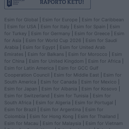
Esim for Global
|
Esim for Europe
|
Esim for Caribbean
|
Esim for USA
|
Esim for Italy
|
Esim for Spain
|
Esim
for Turkey
|
Esim for Germany
|
Esim for Greece
|
Esim
for Asia
|
Esim for World Cup 2026
|
Esim for Saudi
Arabia
|
Esim for Egypt
|
Esim for United Arab
Emirates
|
Esim for Balkans
|
Esim for Morocco
|
Esim
for China
|
Esim for United Kingdom
|
Esim for Africa
|
Esim for Latin America
|
Esim for GCC Gulf
Cooperation Council
|
Esim for Middle East
|
Esim for
South America
|
Esim for Canada
|
Esim for Mexico
|
Esim for Japan
|
Esim for Albania
|
Esim for Kosovo
|
Esim for Switzerland
|
Esim for Tunisia
|
Esim for
South Africa
|
Esim for Algeria
|
Esim for Portugal
|
Esim for Brazil
|
Esim for Argentina
|
Esim for
Colombia
|
Esim for Hong Kong
|
Esim for Thailand
|
Esim for Macau
|
Esim for Malaysia
|
Esim for Vietnam