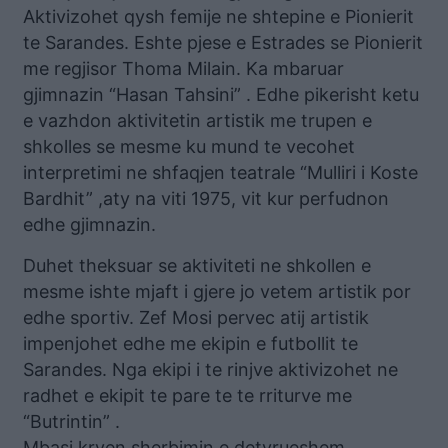
Aktivizohet qysh femije ne shtepine e Pionierit
te Sarandes. Eshte pjese e Estrades se Pionierit
me regjisor Thoma Milain. Ka mbaruar
gjimnazin “Hasan Tahsini” . Edhe pikerisht ketu
e vazhdon aktivitetin artistik me trupen e
shkolles se mesme ku mund te vecohet
interpretimi ne shfaqjen teatrale “Mulliri i Koste
Bardhit” ,aty na viti 1975, vit kur perfudnon
edhe gjimnazin.
Duhet theksuar se aktiviteti ne shkollen e
mesme ishte mjaft i gjere jo vetem artistik por
edhe sportiv. Zef Mosi pervec atij artistik
impenjohet edhe me ekipin e futbollit te
Sarandes. Nga ekipi i te rinjve aktivizohet ne
radhet e ekipit te pare te te rriturve me
“Butrintin” .
Mbasi kryen sherbimin e detyrueshem