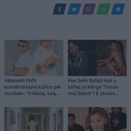
Vëllezërit Prifti
Pse Selin Bollati nuk u
kundërshtojnë kufirin për
shfaq te kënga “Tunde
muzikën: “O Rama, kaq
moj Selinë”? E zbulon
shumë do ta shpopullosh
Kristi Lamaj: Koncertet e
vendin? Keq e më keq!”
mia në Europë dhe
angazhimet e saj