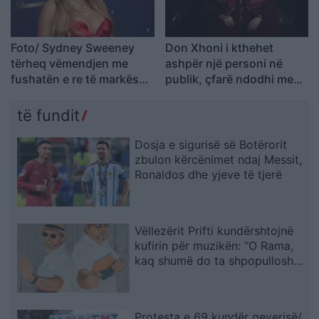
Foto/ Sydney Sweeney
Don Xhoni i kthehet
tërheq vëmendjen me
ashpër një personi në
fushatën e re të markës
publik, çfarë ndodhi me
së saj
reperin?
të fundit
Dosja e sigurisë së Botërorit
zbulon kërcënimet ndaj Messit,
Ronaldos dhe yjeve të tjerë
Vëllezërit Prifti kundërshtojnë
kufirin për muzikën: “O Rama,
kaq shumë do ta shpopullosh
vendin? Keq e më keq!”
Protesta e 69 kundër qeverisë/