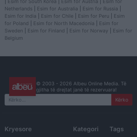
|
Esim for South Korea
|
Esim for Austria
|
Esim for
Netherlands
|
Esim for Australia
|
Esim for Russia
|
Esim for India
|
Esim for Chile
|
Esim for Peru
|
Esim
for Poland
|
Esim for North Macedonia
|
Esim for
Sweden
|
Esim for Finland
|
Esim for Norway
|
Esim for
Belgium
© 2003 -
2026 Albeu Online Media. Të
gjitha të drejtat janë të rezervuara!
Search
Kryesore
Kategori
Tags