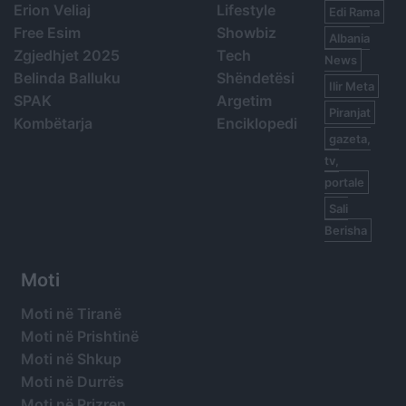
Erion Veliaj
Lifestyle
Edi Rama
Free Esim
Showbiz
Albania
Zgjedhjet 2025
Tech
News
Belinda Balluku
Shëndetësi
Ilir Meta
SPAK
Argetim
Piranjat
Kombëtarja
Enciklopedi
gazeta,
tv,
portale
Sali
Berisha
Moti
Moti në Tiranë
Moti në Prishtinë
Moti në Shkup
Moti në Durrës
Moti në Prizren