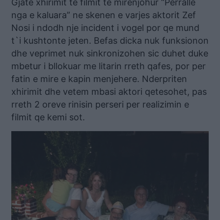
Gjate xhirimit te filmit te mirenjohur “Perralle
nga e kaluara” ne skenen e varjes aktorit Zef
Nosi i ndodh nje incident i vogel por qe mund
t`i kushtonte jeten. Befas dicka nuk funksionon
dhe veprimet nuk sinkronizohen sic duhet duke
mbetur i bllokuar me litarin rreth qafes, por per
fatin e mire e kapin menjehere. Nderpriten
xhirimit dhe vetem mbasi aktori qetesohet, pas
rreth 2 oreve rinisin perseri per realizimin e
filmit qe kemi sot.