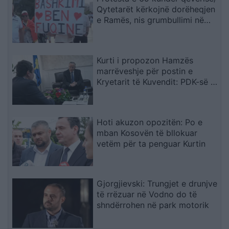
Qytetarët kërkojnë dorëheqjen
e Ramës, nis grumbullimi në
sheshin “Skënderbej”: Fuqia
qëndron te bashkimi
Kurti i propozon Hamzës
marrëveshje për postin e
Kryetarit të Kuvendit: PDK-së i
ofrohet një nga tri pozitat e
larta shtetërore
Hoti akuzon opozitën: Po e
mban Kosovën të bllokuar
vetëm për ta penguar Kurtin
Gjorgjievski: Trungjet e drunjve
të rrëzuar në Vodno do të
shndërrohen në park motorik