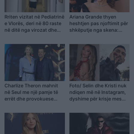
Rriten vizitat në Pediatrinë
Ariana Grande thyen
e Vlorës, deri në 80 raste
heshtjen pas njoftimit për
në ditë nga virozat dhe
shkëputje nga skena:
alergjitë
Vendimi ishte i
paramenduar, jo i
momentit
Charlize Theron mahnit
Foto/ Selin dhe Kristi nuk
në Seul me një pamje të
ndiqen më në Instagram,
errët dhe provokuese
dyshime për krisje mes
gjatë promovimit të filmit
fitueses së Big Brother
“The Odyssey
VIP 5 dhe ish-banorit