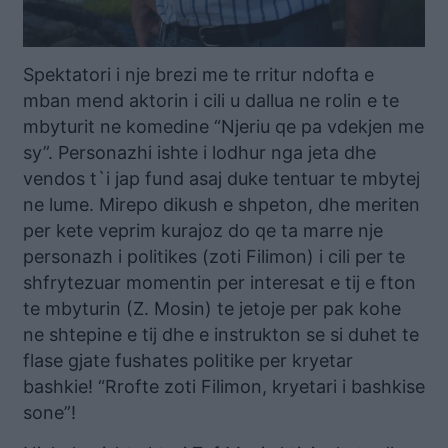
Spektatori i nje brezi me te rritur ndofta e
mban mend aktorin i cili u dallua ne rolin e te
mbyturit ne komedine “Njeriu qe pa vdekjen me
sy”. Personazhi ishte i lodhur nga jeta dhe
vendos t`i jap fund asaj duke tentuar te mbytej
ne lume. Mirepo dikush e shpeton, dhe meriten
per kete veprim kurajoz do qe ta marre nje
personazh i politikes (zoti Filimon) i cili per te
shfrytezuar momentin per interesat e tij e fton
te mbyturin (Z. Mosin) te jetoje per pak kohe
ne shtepine e tij dhe e instrukton se si duhet te
flase gjate fushates politike per kryetar
bashkie! “Rrofte zoti Filimon, kryetari i bashkise
sone”!