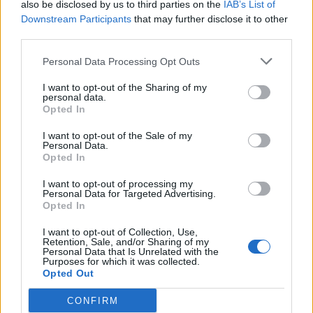
also be disclosed by us to third parties on the
IAB’s List of
Downstream Participants
that may further disclose it to other
third parties.
Personal Data Processing Opt Outs
Lajme të ngjashme:
I want to opt-out of the Sharing of my
personal data.
Opted In
I want to opt-out of the Sale of my
Personal Data.
Maliqi i “14 vjeç dhëndër”,
Zef Deda feston sot
Opted In
si u la në harresë dita e
ditëlindjen, ja sa vjeç
rëndësishme për aktorin e
mbush sot aktori i madh i
I want to opt-out of processing my
Personal Data for Targeted Advertising.
mirënjohur
humorit shqiptar
Opted In
I want to opt-out of Collection, Use,
Retention, Sale, and/or Sharing of my
Personal Data that Is Unrelated with the
Purposes for which it was collected.
Opted Out
Zef Deda feston
CONFIRM
ditëlindjen, Juli i bën