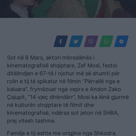
Sot në 8 Mars, aktori mbreslënës i
kinematografisë shqiptare, Zef Mosi, festoi
ditëlindjen e 67-të.I njohur më së shumti për
rolin e tij të spikatur në filmin “Përrallë nga e
kaluara”, frymëzuar nga vepra e Andon Zako
Çajupit, “14 vjeç dhëndërr”, Mosi ka lënë gjurmë
në kulturën shqiptare të filmit dhe
kinematografisë, ndërsa sot jeton në SHBA,
prej vitesh tashme.
Familja e tij eshte me origjine nga Shkodra.