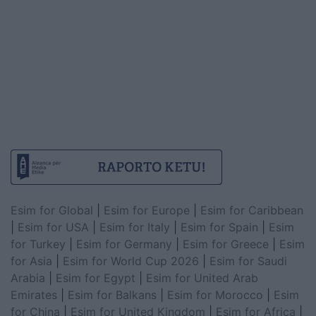
Esim for Global
|
Esim for Europe
|
Esim for Caribbean
|
Esim for USA
|
Esim for Italy
|
Esim for Spain
|
Esim
for Turkey
|
Esim for Germany
|
Esim for Greece
|
Esim
for Asia
|
Esim for World Cup 2026
|
Esim for Saudi
Arabia
|
Esim for Egypt
|
Esim for United Arab
Emirates
|
Esim for Balkans
|
Esim for Morocco
|
Esim
for China
|
Esim for United Kingdom
|
Esim for Africa
|