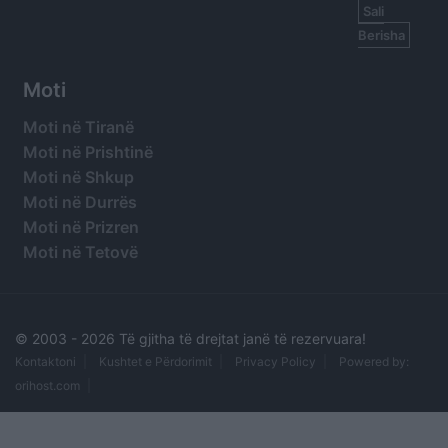
Sali
Berisha
Moti
Moti në Tiranë
Moti në Prishtinë
Moti në Shkup
Moti në Durrës
Moti në Prizren
Moti në Tetovë
© 2003 -
2026 Të gjitha të drejtat janë të rezervuara!
Kontaktoni
Kushtet e Përdorimit
Privacy Policy
Powered by:
orihost.com