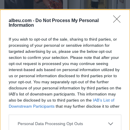
Pse Selin Bollati nuk u
Rriten vizitat në Pediatrinë
albeu.com -
Do Not Process My Personal
shfaq te kënga “Tunde
e Vlorës, deri në 80 raste
Information
moj Selinë”? E zbulon
në ditë nga virozat dhe
Kristi Lamaj: Koncertet e
alergjitë
If you wish to opt-out of the sale, sharing to third parties, or
mia në Europë dhe
processing of your personal or sensitive information for
angazhimet e saj
targeted advertising by us, please use the below opt-out
section to confirm your selection. Please note that after your
opt-out request is processed you may continue seeing
interest-based ads based on personal information utilized by
us or personal information disclosed to third parties prior to
your opt-out. You may separately opt-out of the further
Ariana Grande thyen
Charlize Theron mahnit
disclosure of your personal information by third parties on the
heshtjen pas njoftimit për
në Seul me një pamje të
IAB’s list of downstream participants. This information may
shkëputje nga skena:
errët dhe provokuese
also be disclosed by us to third parties on the
IAB’s List of
Vendimi ishte i
gjatë promovimit të filmit
Downstream Participants
that may further disclose it to other
paramenduar, jo i
“The Odyssey
third parties.
momentit
Personal Data Processing Opt Outs