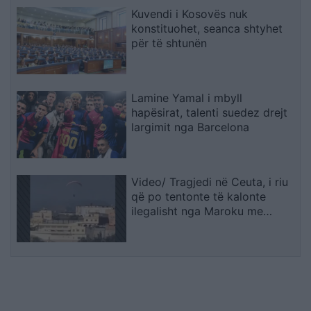
Kuvendi i Kosovës nuk
konstituohet, seanca shtyhet
për të shtunën
Lamine Yamal i mbyll
hapësirat, talenti suedez drejt
largimit nga Barcelona
Video/ Tragjedi në Ceuta, i riu
që po tentonte të kalonte
ilegalisht nga Maroku me
parashutë bie në det dhe vdes