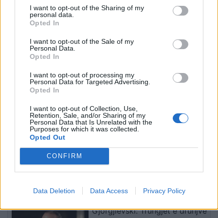
I want to opt-out of the Sharing of my
personal data.
Opted In
Foto/ Selin dhe Kristi nuk
Foto/ Sydney Sweeney
I want to opt-out of the Sale of my
ndiqen më në Instagram,
tërheq vëmendjen me
Personal Data.
dyshime për krisje mes
fushatën e re të markës
Opted In
fitueses së Big Brother
së saj
VIP 5 dhe ish-banorit
I want to opt-out of processing my
Personal Data for Targeted Advertising.
Opted In
I want to opt-out of Collection, Use,
Retention, Sale, and/or Sharing of my
Personal Data that Is Unrelated with the
Purposes for which it was collected.
Opted Out
Don Xhoni i kthehet
Ndahet nga jeta në
ashpër një personi në
moshën 81-vjeçare
CONFIRM
publik, çfarë ndodhi me
mjeshtri i flamenkos, Pepe
reperin?
Habichuela
të fundit
Data Deletion
Data Access
Privacy Policy
Gjorgjievski: Trungjet e drunjve