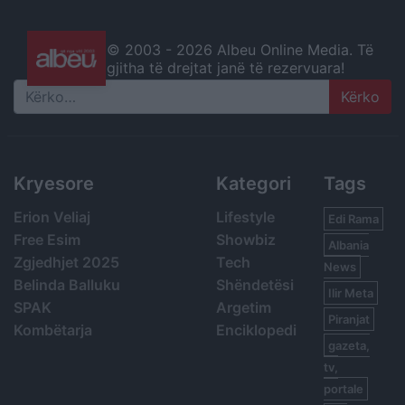
© 2003 -
2026 Albeu Online Media. Të
gjitha të drejtat janë të rezervuara!
Search
Kryesore
Kategori
Tags
Erion Veliaj
Lifestyle
Edi Rama
Free Esim
Showbiz
Albania
Zgjedhjet 2025
Tech
News
Belinda Balluku
Shëndetësi
Ilir Meta
SPAK
Argetim
Piranjat
Kombëtarja
Enciklopedi
gazeta,
tv,
portale