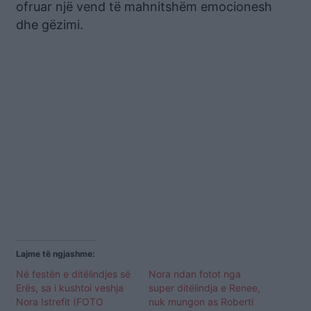
ofruar një vend të mahnitshëm emocionesh
dhe gëzimi.
Lajme të ngjashme:
Në festën e ditëlindjes së
Nora ndan fotot nga
Erës, sa i kushtoi veshja
super ditëlindja e Renee,
Nora Istrefit (FOTO
nuk mungon as Roberti