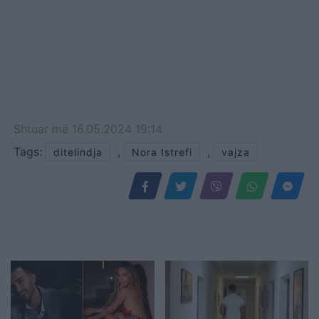
Shtuar
më
16.05.2024 19:14
Tags:
,
,
ditelindja
Nora Istrefi
vajza