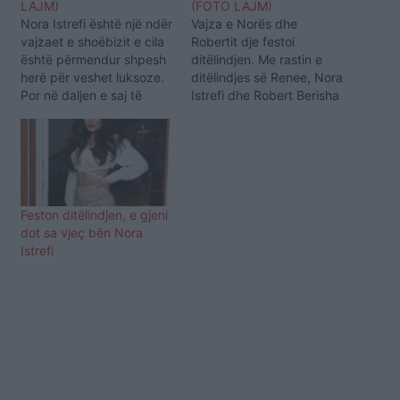
LAJM)
(FOTO LAJM)
Nora Istrefi është një ndër
Vajza e Norës dhe
vajzaet e shoëbizit e cila
Robertit dje festoi
është përmendur shpesh
ditëlindjen. Me rastin e
herë për veshet luksoze.
ditëlindjes së Renee, Nora
Por në daljen e saj të
Istrefi dhe Robert Berisha
fundit, që ishte në super
organizuan festë në
festën e ditëlindjes që
kopsht të shtëpisë.
Nora dhe Renee i
Këngëtarja ka ndarë me
organizuan Era Istrefit,
ndjekësit fotografi të
kënëgtarja ka zgjedhur të
shumta nga festa për
vishet thjeshtë dhe më
ditëlindjen e pestë të
Feston ditëlindjen, e gjeni
lirë. Faqja "What…
vajzës, ku tregon edhe të
dot sa vjeç bën Nora
ftuarit. Natyrisht se në
Istrefi
ditëlindje…