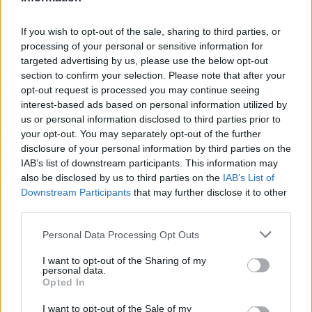
Tags:
,
,
,
dinero
fansat
kenga e fundit
,
If you wish to opt-out of the sale, sharing to third parties, or
kida
zhgenjim
processing of your personal or sensitive information for
targeted advertising by us, please use the below opt-out
section to confirm your selection. Please note that after your
opt-out request is processed you may continue seeing
interest-based ads based on personal information utilized by
us or personal information disclosed to third parties prior to
your opt-out. You may separately opt-out of the further
disclosure of your personal information by third parties on the
IAB’s list of downstream participants. This information may
also be disclosed by us to third parties on the
IAB’s List of
Downstream Participants
that may further disclose it to other
third parties.
Koncerti i Kanye West
Vëllezërit Prifti
Personal Data Processing Opt Outs
shkakton përplasje me
kundërshtojnë kufirin për
I want to opt-out of the Sharing of my
kalendarin e Champions
muzikën: “O Rama, kaq
personal data.
League në Kazakistan
shumë do ta shpopullosh
Opted In
vendin? Keq e më keq!”
I want to opt-out of the Sale of my