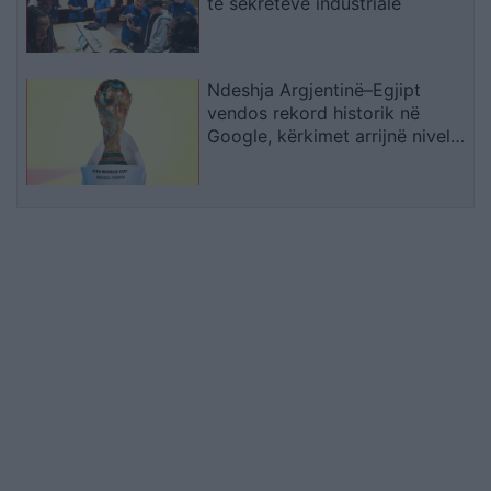
të sekreteve industriale
Ndeshja Argjentinë–Egjipt
vendos rekord historik në
Google, kërkimet arrijnë nivele
të papara