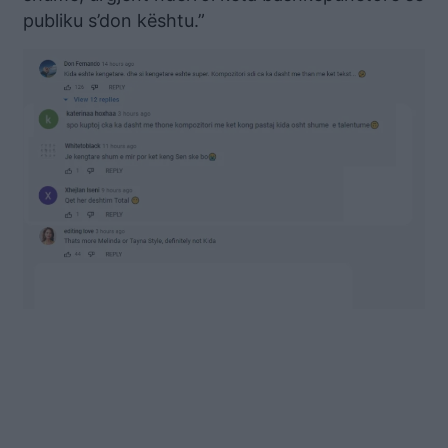
publiku s’don kështu.”