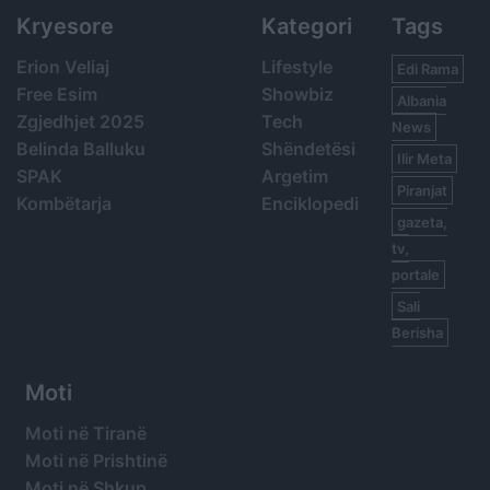
Kryesore
Kategori
Tags
Erion Veliaj
Lifestyle
Edi Rama
Free Esim
Showbiz
Albania
Zgjedhjet 2025
Tech
News
Belinda Balluku
Shëndetësi
Ilir Meta
SPAK
Argetim
Piranjat
Kombëtarja
Enciklopedi
gazeta,
tv,
portale
Sali
Berisha
Moti
Moti në Tiranë
Moti në Prishtinë
Moti në Shkup