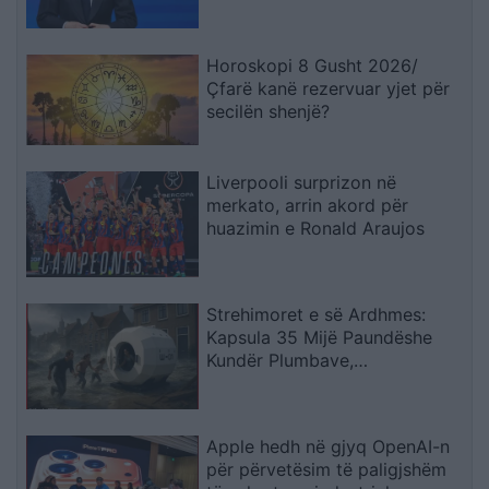
Horoskopi 8 Gusht 2026/
Çfarë kanë rezervuar yjet për
secilën shenjë?
Liverpooli surprizon në
merkato, arrin akord për
huazimin e Ronald Araujos
Strehimoret e së Ardhmes:
Kapsula 35 Mijë Paundëshe
Kundër Plumbave,
Shpërthimeve dhe Fatkeqësive
Natyrore
Apple hedh në gjyq OpenAI-n
për përvetësim të paligjshëm