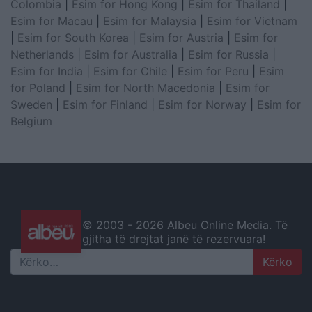
Colombia
|
Esim for Hong Kong
|
Esim for Thailand
|
Esim for Macau
|
Esim for Malaysia
|
Esim for Vietnam
|
Esim for South Korea
|
Esim for Austria
|
Esim for
Netherlands
|
Esim for Australia
|
Esim for Russia
|
Esim for India
|
Esim for Chile
|
Esim for Peru
|
Esim
for Poland
|
Esim for North Macedonia
|
Esim for
Sweden
|
Esim for Finland
|
Esim for Norway
|
Esim for
Belgium
© 2003 -
2026 Albeu Online Media. Të
gjitha të drejtat janë të rezervuara!
Search