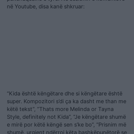
në Youtube, disa kanë shkruar:
“Kida është këngëtare dhe si këngëtare është
super. Kompozitori s’di ça ka dasht me than me
këtë tekst”, “Thats more Melinda or Tayna
Style, definitely not Kida”, “Je këngëtare shumë
e mirë por këtë këngë sen s’ke bo”, “Prisnim më
shumë, urgjent ndërroi këta bashkëpunëtorë se