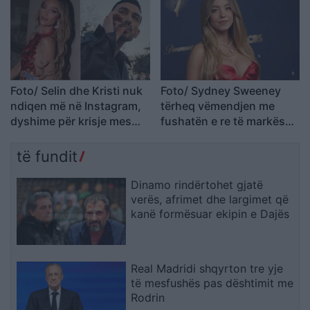
momentit
Foto/ Selin dhe Kristi nuk
Foto/ Sydney Sweeney
ndiqen më në Instagram,
tërheq vëmendjen me
dyshime për krisje mes
fushatën e re të markës
fitueses së Big Brother
së saj
VIP 5 dhe ish-banorit
të fundit
Dinamo rindërtohet gjatë
verës, afrimet dhe largimet që
kanë formësuar ekipin e Dajës
Real Madridi shqyrton tre yje
të mesfushës pas dështimit me
Rodrin