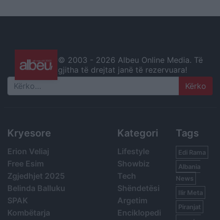
© 2003 -
2026 Albeu Online Media. Të
gjitha të drejtat janë të rezervuara!
Search
Kryesore
Kategori
Tags
Erion Veliaj
Lifestyle
Edi Rama
Free Esim
Showbiz
Albania
Zgjedhjet 2025
Tech
News
Belinda Balluku
Shëndetësi
Ilir Meta
SPAK
Argetim
Piranjat
Kombëtarja
Enciklopedi