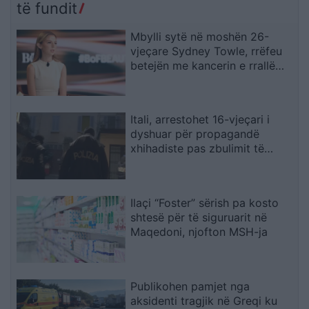
të fundit
Mbylli sytë në moshën 26-
vjeçare Sydney Towle, rrëfeu
betejën me kancerin e rrallë
para mbi një milion ndjekësish
Itali, arrestohet 16-vjeçari i
dyshuar për propagandë
xhihadiste pas zbulimit të
materialeve të ISIS në pajisjet e
tij
Ilaçi “Foster” sërish pa kosto
shtesë për të siguruarit në
Maqedoni, njofton MSH-ja
Publikohen pamjet nga
aksidenti tragjik në Greqi ku