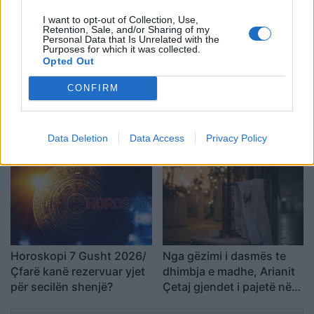
I want to opt-out of Collection, Use,
Retention, Sale, and/or Sharing of my
Personal Data that Is Unrelated with the
Purposes for which it was collected.
Opted Out
CONFIRM
Flakët përfshijnë banesën
“Meta” gjobitet me 567
dykatëshe në Fier,
milionë dollarë të tjerë për
shkaktohen dëme të
sigurinë e fëmijëve,
Data Deletion
Data Access
Privacy Policy
konsiderueshme
kompania: Do ta apelojmë
Horoskopi 7 Gusht 2026/
Nga gëzimi i dasmës te
Çfarë kanë rezervuar yjet
dhimbja e madhe, Arianit
për secilën shenjë?
Çetaj gjendet i pajetë në
Pejë