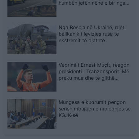
humbën jetën nënë e bir nga
Shqipëria, dy makinat u
përplasën kokë më kokë
(VIDEO)
Nga Bosnja në Ukrainë, rrjeti
ballkanik i lëvizjes ruse të
ekstremit të djathtë
Veprimi i Ernest Muçit, reagon
presidenti i Trabzonsporit: Më
preku mua dhe të gjithë
lojtarët
Mungesa e kuorumit pengon
sërish mbajtjen e mbledhjes së
KGJK-së