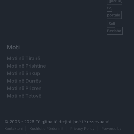
gazeta,
tv,
portale
Sali
Berisha
Moti
Moti në Tiranë
Moti në Prishtinë
Moti në Shkup
Moti në Durrës
Moti në Prizren
Moti në Tetovë
© 2003 -
2026 Të gjitha të drejtat janë të rezervuara!
Kontaktoni
Kushtet e Përdorimit
Privacy Policy
Powered by: