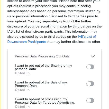
section to confirm your selection. Please note that after your
opt-out request is processed you may continue seeing
interest-based ads based on personal information utilized by
us or personal information disclosed to third parties prior to
your opt-out. You may separately opt-out of the further
disclosure of your personal information by third parties on the
Veprimi i Ernest Muçit,
Hetimet për vrasjen e
IAB’s list of downstream participants. This information may
reagon presidenti i
Edmond Sulës, kontrolle
also be disclosed by us to third parties on the
IAB’s List of
Trabzonsporit: Më preku
në Bërxullë dhe
Downstream Participants
that may further disclose it to other
mua dhe të gjithë lojtarët
shoqërime personash për
third parties.
t’u marrë në pyetje
Personal Data Processing Opt Outs
I want to opt-out of the Sharing of my
personal data.
Opted In
I want to opt-out of the Sale of my
Argjentina e “dashuruar”
Këmbimi valutor/ Me sa
Personal Data.
Opted In
me Infantinon, federata
blihen e shiten dollari dhe
del me deklaratë zyrtare:
euro, çfarë ndodh me
I want to opt-out of processing my
Model transparent
monedhat e tjera
Personal Data for Targeted Advertising.
Opted In