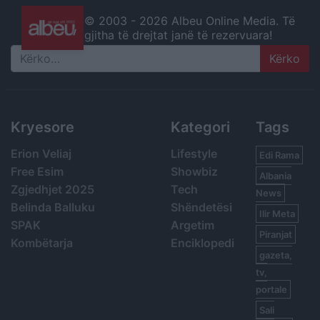
© 2003 -
2026 Albeu Online Media. Të
gjitha të drejtat janë të rezervuara!
Search
Kryesore
Kategori
Tags
Erion Veliaj
Lifestyle
Edi Rama
Free Esim
Showbiz
Albania
Zgjedhjet 2025
Tech
News
Belinda Balluku
Shëndetësi
Ilir Meta
SPAK
Argetim
Piranjat
Kombëtarja
Enciklopedi
gazeta,
tv,
portale
Sali