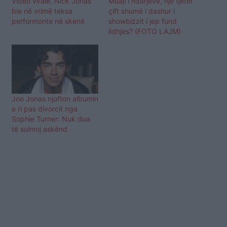
Video virale, Nick Jonas
Muaji i ndarjeve, një tjetër
bie në vrimë teksa
çift shumë i dashur i
performonte në skenë
showbizzit i jep fund
lidhjes? (FOTO LAJM)
Joe Jonas njofton albumin
e ri pas divorcit nga
Sophie Turner: Nuk dua
të sulmoj askënd