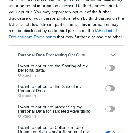
us or personal information disclosed to third parties prior to
“A nuk po blen më
Mateo poston foto,
your opt-out. You may separately opt-out of the further
klikime”, Elijona Binakaj i
komenti i Brikenës merr
disclosure of your personal information by third parties on the
përgjigjet ndjekësit në
gjithë vëmendjen
IAB’s list of downstream participants. This information may
mënyrë ironike
also be disclosed by us to third parties on the
IAB’s List of
Downstream Participants
that may further disclose it to other
third parties.
Personal Data Processing Opt Outs
I want to opt-out of the Sharing of my
personal data.
Opted In
Fluks i lartë në Pediatrinë
Ariana Grande sqaron
e Vlorës, 70-80 vizita dhe
tërheqjen e përkohshme
I want to opt-out of the Sale of my
35 shtrime çdo ditë
nga jeta publike: E
Personal Data.
Opted In
planifikoja prej kohësh
I want to opt-out of processing my
Personal Data for Targeted Advertising.
Opted In
I want to opt-out of Collection, Use,
Retention, Sale, and/or Sharing of my