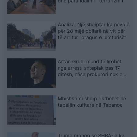
dhe parandalimi i terrorizmit
Analiza: Një shqiptar ka nevojë
për 28 mijë dollarë në vit për
të arritur “pragun e lumturisë”
Artan Grubi mund të lirohet
nga arresti shtëpiak pas 17
ditësh, nëse prokurori nuk e
përfundon hetimin me akuzë
Mbishkrimi shqip rikthehet në
tabelën kufitare në Tabanoc
Trump mohon se SHBA-ja ka