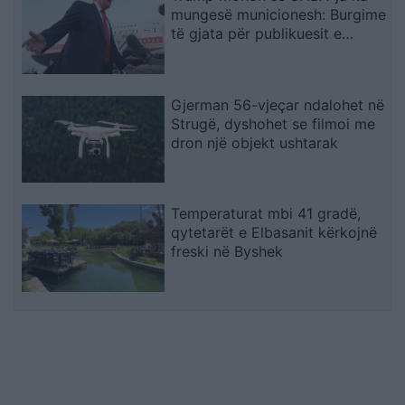
mungesë municionesh: Burgime
të gjata për publikuesit e
deklaratave tradhtare
Gjerman 56-vjeçar ndalohet në
Strugë, dyshohet se filmoi me
dron një objekt ushtarak
Temperaturat mbi 41 gradë,
qytetarët e Elbasanit kërkojnë
freski në Byshek