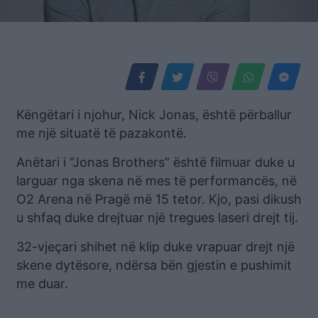
Këngëtari i njohur, Nick Jonas, është përballur
me një situatë të pazakontë.
Anëtari i “Jonas Brothers” është filmuar duke u
larguar nga skena në mes të performancës, në
O2 Arena në Pragë më 15 tetor. Kjo, pasi dikush
u shfaq duke drejtuar një tregues laseri drejt tij.
32-vjeçari shihet në klip duke vrapuar drejt një
skene dytësore, ndërsa bën gjestin e pushimit
me duar.