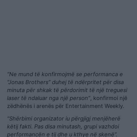
“Ne mund të konfirmojmë se performanca e
“Jonas Brothers” duhej të ndërpritet për disa
minuta për shkak të përdorimit të një treguesi
laser të ndaluar nga një person”
, konfirmoi një
zëdhënës i arenës për Entertainment Weekly.
“Shërbimi organizator iu përgjigj menjëherë
këtij fakti. Pas disa minutash, grupi vazhdoi
performancën e tij dhe u kthye në skenë”.