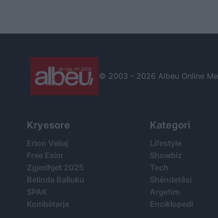
Vendimi ishte i
gjatë promovimit të
paramenduar, jo i
“The Odyssey
momentit
© 2003 -
2026 Albeu Online Medi
Kryesore
Kategori
Erion Veliaj
Lifestyle
Free Esim
Showbiz
Zgjedhjet 2025
Tech
Belinda Balluku
Shëndetësi
SPAK
Argetim
Kombëtarja
Enciklopedi