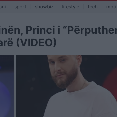
oni
sport
showbiz
lifestyle
tech
moti
inën, Princi i “Përputhe
arë (VIDEO)