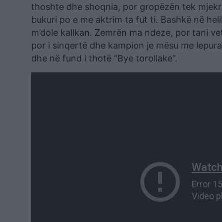
thoshte dhe shoqnia, por gropëzën tek mjekra 
bukuri po e me aktrim ta fut ti. Bashkë në hel
m’dole kallkan. Zemrën ma ndeze, por tani vet
por i sinqertë dhe kampion je mësu me lepura
dhe në fund i thotë “Bye torollake”.