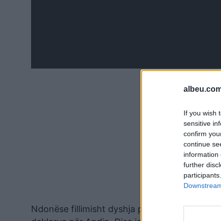
albeu.com
If you wish 
sensitive in
confirm you
continue se
information 
further disc
participants
Downstream 
Ndonëse fillimisht dyshja pati goxha afrimitet