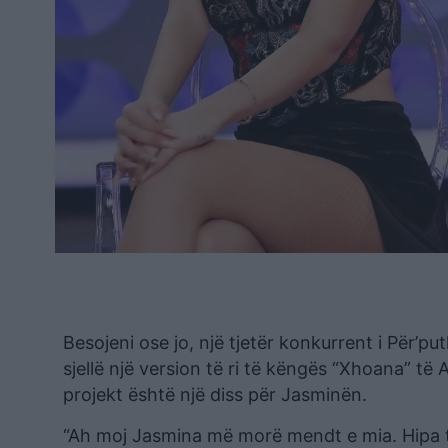
Besojeni ose jo, një tjetër konkurrent i Për’put
sjellë një version të ri të këngës “Xhoana” të
projekt është një diss për Jasminën.
“Ah moj Jasmina më morë mendt e mia. Hipa te 