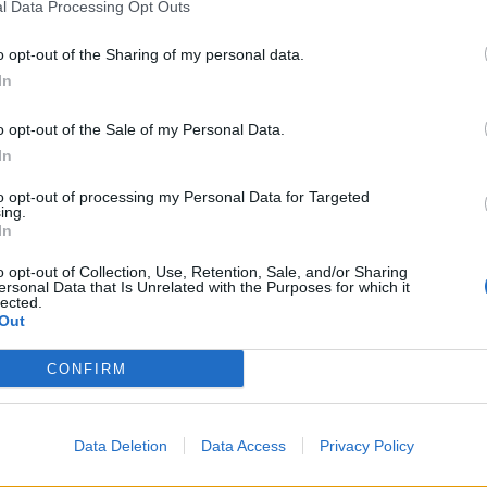
u përplas me të dhe Sarën duke i akuzuar se nanë vajz
l Data Processing Opt Outs
tët e Për’puthen që po bëhen pjesë e muzikës po sht
o opt-out of the Sharing of my personal data.
mes të cilave një bashkëpunim me Julianin. Po ashtu, 
In
kry”, teksa ka premtuar se do sjellë projekte të tjera
ë re, kurse Arsimi dhe Eri po punojnë për një bashkë
o opt-out of the Sale of my Personal Data.
ëpunim me Sinan Hoxhën.
In
to opt-out of processing my Personal Data for Targeted
ing.
In
o opt-out of Collection, Use, Retention, Sale, and/or Sharing
ersonal Data that Is Unrelated with the Purposes for which it
lected.
Out
CONFIRM
në vetëm shokë, por kjo
Ditëlindja e Sara Hoxhës konfiromi 
artit për Jasminën thotë të
dashurisë së Aridan Bujupit me Ja
Data Deletion
Data Access
Privacy Policy
 (FOTO LAJM)
“Përputhen”? (VIDEO)