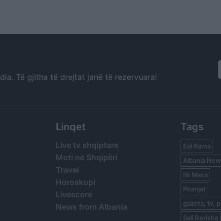
 filmit
fitueses së Big Brother
së saj
VIP 5 dhe ish-banorit
a. Të gjitha të drejtat janë të rezervuara!
Linqet
Tags
Live tv shqiptare
Edi Rama
Moti në Shqipëri
Albania New
Travel
Ilir Meta
Horoskopi
Piranjat
Livescore
gazeta, tv, p
News from Albania
Sali Berisha