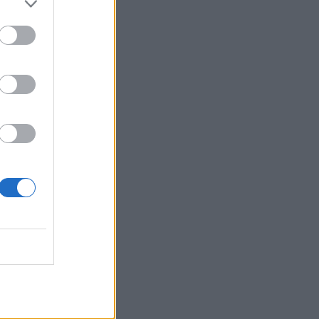
a
ohen
edhe
.
punim.
lidhjen e
sminën e