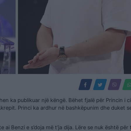
hen ka publikuar një këngë. Bëhet fjalë për Princin i ci
 Akrepit. Princi ka ardhur në bashkëpunim dhe duket s
ai Benzi e s’doja më t’ja dija. Lëre se nuk është për