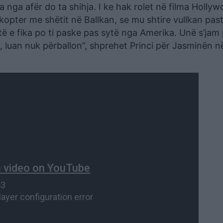
nga afër do ta shihja. I ke hak rolet në filma Hollyw
ikopter me shëtit në Ballkan, se mu shtire vullkan past
ë e fika po ti paske pas sytë nga Amerika. Unë s’jam
, luan nuk përballon”, shprehet Princi për Jasminën 