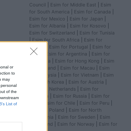
Council
|
Esim for Middle East
|
Esim
for South America
|
Esim for Canada
|
Esim for Mexico
|
Esim for Japan
|
Esim for Albania
|
Esim for Kosovo
|
Esim for Switzerland
|
Esim for Tunisia
|
Esim for South Africa
|
Esim for
Algeria
|
Esim for Portugal
|
Esim for
Brazil
|
Esim for Argentina
|
Esim for
Colombia
|
Esim for Hong Kong
|
Esim
sonal or
for Thailand
|
Esim for Macau
|
Esim
ection to
for Malaysia
|
Esim for Vietnam
|
Esim
ou may
for South Korea
|
Esim for Austria
|
 personal
Esim for Netherlands
|
Esim for
out of the
Australia
|
Esim for Russia
|
Esim for
 downstream
India
|
Esim for Chile
|
Esim for Peru
|
B’s List of
Esim for Poland
|
Esim for North
Macedonia
|
Esim for Sweden
|
Esim
n dhe u
for Finland
|
Esim for Norway
|
Esim for
Belgium