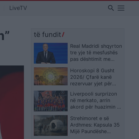
search
LiveTV
n”
të fundit
Real Madridi shqyrton
tre yje të mesfushës
pas dështimit me
Rodrin
Horoskopi 8 Gusht
2026/ Çfarë kanë
rezervuar yjet për
secilën shenjë?
Liverpooli surprizon
në merkato, arrin
akord për huazimin e
Ronald Araujos
Strehimoret e së
Ardhmes: Kapsula 35
Mijë Paundëshe
Kundër Plumbave,