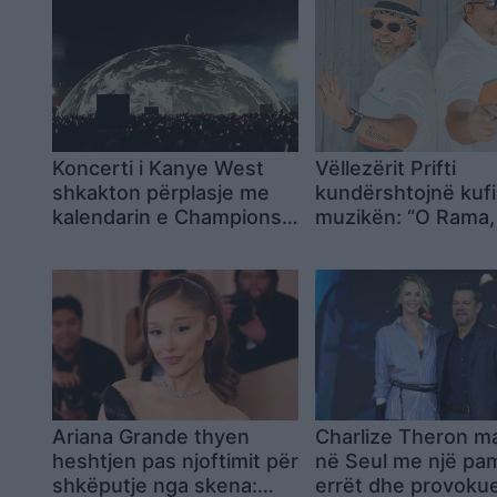
Koncerti i Kanye West
Vëllezërit Prifti
shkakton përplasje me
kundërshtojnë kufi
kalendarin e Champions
muzikën: “O Rama,
League në Kazakistan
shumë do ta shpop
vendin? Keq e më 
Ariana Grande thyen
Charlize Theron m
heshtjen pas njoftimit për
në Seul me një pam
shkëputje nga skena:
errët dhe provoku