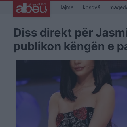
lajme
kosovë
maqed
Diss direkt për Jasm
publikon këngën e p