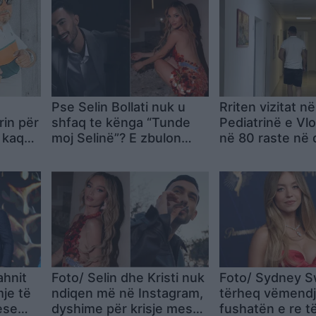
Pse Selin Bollati nuk u
Rriten vizitat në
rin për
shfaq te kënga “Tunde
Pediatrinë e Vlo
 kaq
moj Selinë”? E zbulon
në 80 raste në 
ullosh
Kristi Lamaj: Koncertet e
virozat dhe aler
keq!”
mia në Europë dhe
angazhimet e saj
ahnit
Foto/ Selin dhe Kristi nuk
Foto/ Sydney 
je të
ndiqen më në Instagram,
tërheq vëmend
ese
dyshime për krisje mes
fushatën e re t