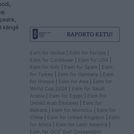
oodi,
aj
 peshk,
në këngë
Esim for Global
|
Esim for Europe
|
Esim for Caribbean
|
Esim for USA
|
Esim for Italy
|
Esim for Spain
|
Esim
for Turkey
|
Esim for Germany
|
Esim
for Greece
|
Esim for Asia
|
Esim for
World Cup 2026
|
Esim for Saudi
Arabia
|
Esim for Egypt
|
Esim for
United Arab Emirates
|
Esim for
Balkans
|
Esim for Morocco
|
Esim for
China
|
Esim for United Kingdom
|
Esim
for Africa
|
Esim for Latin America
|
Esim for GCC Gulf Cooperation