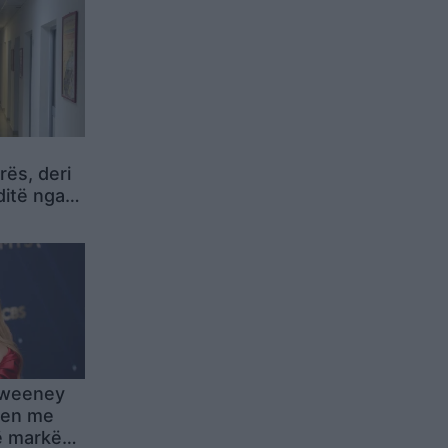
rës, deri
ditë nga
gjitë
Sweeney
jen me
ë markës