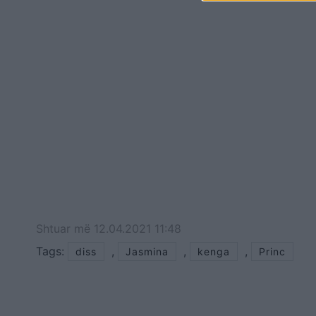
Shtuar
më
12.04.2021 11:48
Tags:
,
,
,
diss
Jasmina
kenga
Princ