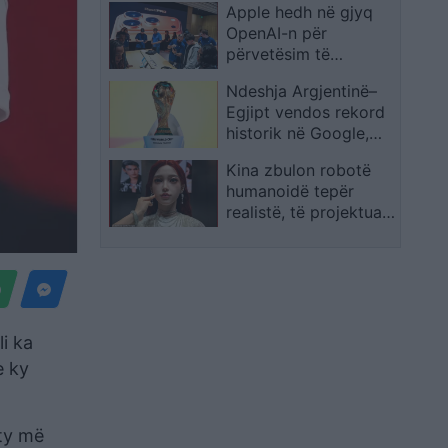
Apple hedh në gjyq
Shpërthimeve dhe
OpenAI-n për
Fatkeqësive Natyrore
përvetësim të
paligjshëm të
Ndeshja Argjentinë–
sekreteve industriale
Egjipt vendos rekord
historik në Google,
kërkimet arrijnë nivele
Kina zbulon robotë
të papara
humanoidë tepër
realistë, të projektuar
për shoqëri afatgjatë
li ka
e ky
 ty më