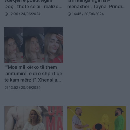
Doçi, thotë se ai i realizoi
menaxheri, Tayna: Prindin
këngën e parë në shqip
s’e kam mirë
12:06 / 24/06/2024
14:45 / 20/06/2024
schedule
schedule
““Mos më kërko të them
lamtumirë, e di o shpirt që
të kam mërzit”, Xhensila
mesazh Besit me këngën
13:52 / 20/06/2024
schedule
e re? (FOTO)