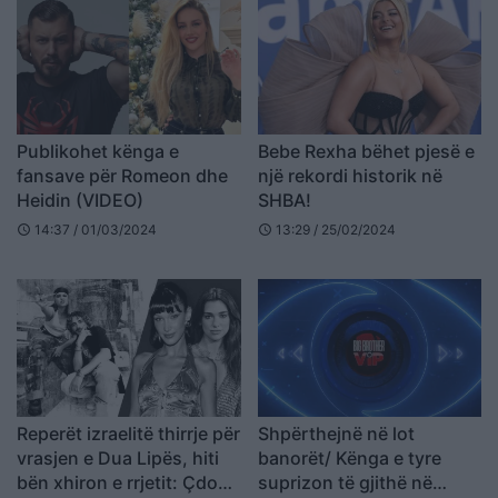
Publikohet kënga e
Bebe Rexha bëhet pjesë e
fansave për Romeon dhe
një rekordi historik në
Heidin (VIDEO)
SHBA!
14:37 / 01/03/2024
13:29 / 25/02/2024
schedule
schedule
Reperët izraelitë thirrje për
Shpërthejnë në lot
vrasjen e Dua Lipës, hiti
banorët/ Kënga e tyre
bën xhiron e rrjetit: Çdo
suprizon të gjithë në