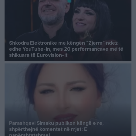
Shkodra Elektronike me këngën “Zjerm” ndez
edhe YouTube-in, mes 20 performancave më të
shikuara të Eurovision-it
Parashqevi Simaku publikon këngë e re,
shpërthejnë komentet në rrjet: E
papërshtatshme!