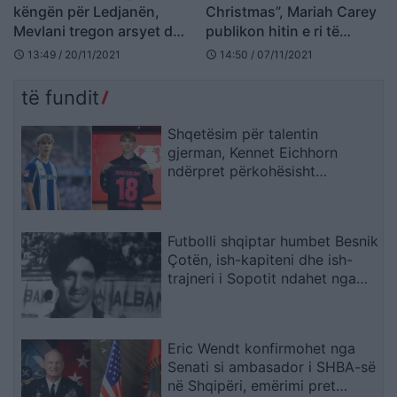
këngën për Ledjanën,
Christmas”, Mariah Carey
Mevlani tregon arsyet dhe
publikon hitin e ri të
ka një mesazh për të
Krishtlindjeve (VIDEO)
13:49 / 20/11/2021
14:50 / 07/11/2021
schedule
schedule
(VIDEO)
të fundit
Shqetësim për talentin
gjerman, Kennet Eichhorn
ndërpret përkohësisht
karrierën për arsye
shëndetësore
Futbolli shqiptar humbet Besnik
Çotën, ish-kapiteni dhe ish-
trajneri i Sopotit ndahet nga
jeta në moshën 56-vjeçare
Eric Wendt konfirmohet nga
Senati si ambasador i SHBA-së
në Shqipëri, emërimi pret