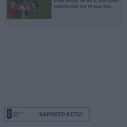
Enea Mihajt në MLS, mbrojtësi
ndëshkohet me të kuq dhe
gjobë