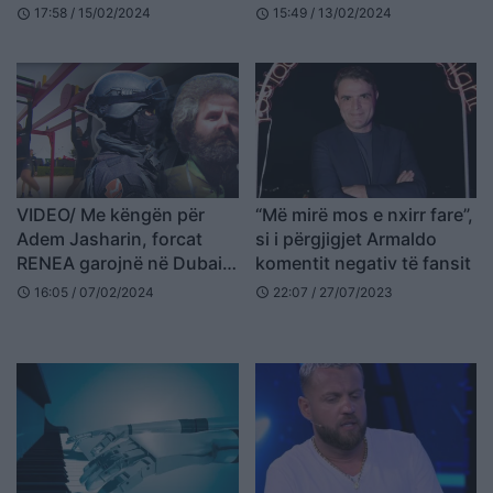
qen do marrë atë që
shtëpi
17:58 / 15/02/2024
15:49 / 13/02/2024
schedule
schedule
meriton
VIDEO/ Me këngën për
“Më mirë mos e nxirr fare”,
Adem Jasharin, forcat
si i përgjigjet Armaldo
RENEA garojnë në Dubai –
komentit negativ të fansit
aty ishin edhe ekipet elite
16:05 / 07/02/2024
22:07 / 27/07/2023
schedule
schedule
nga Serbia