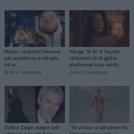
Noizy i vë kusht fansave
Kënga “Si Ai” e Taynës
për publikimin e këngës
rikthehet në të gjitha
së re
platformat e po ashtu
edhe në YouTube
19:14 / 10/07/2024
16:43 / 04/07/2024
schedule
schedule
Dafina Zeqiri reagon për
“Të shohin si kërcënim”/Iu
vdekjen e poetit Agim
fshi kënga nga ish-