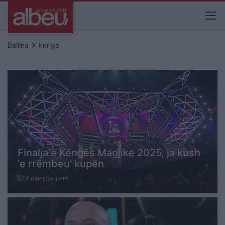
keyboard_arrow_right
Ballina
kenga
Finalja e Këngës Magjike 2025, ja kush
‘e rrëmbeu’ kupën
9 muaj me parë
schedule