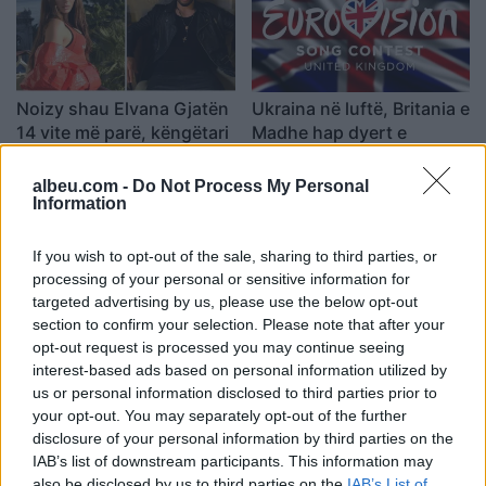
Noizy shau Elvana Gjatën
Ukraina në luftë, Britania e
14 vite më parë, këngëtari
Madhe hap dyert e
tregon si janë
shtëpisë për Eurovision
marrëdhëniet mes tyre
2023
10:13 / 05/08/2022
14:13 / 25/07/2022
albeu.com -
Do Not Process My Personal
schedule
schedule
Information
If you wish to opt-out of the sale, sharing to third parties, or
processing of your personal or sensitive information for
targeted advertising by us, please use the below opt-out
section to confirm your selection. Please note that after your
opt-out request is processed you may continue seeing
interest-based ads based on personal information utilized by
Unikkatili ka një surprizë
A kanë marrë fund diss-et
us or personal information disclosed to third parties prior to
për adhuruesit e tij
dhe ironizimet? Don
your opt-out. You may separately opt-out of the further
Xhoni dëgjon këngën e
22:46 / 24/07/2022
schedule
disclosure of your personal information by third parties on the
Noizyt
16:10 / 19/06/2022
IAB’s list of downstream participants. This information may
schedule
also be disclosed by us to third parties on the
IAB’s List of