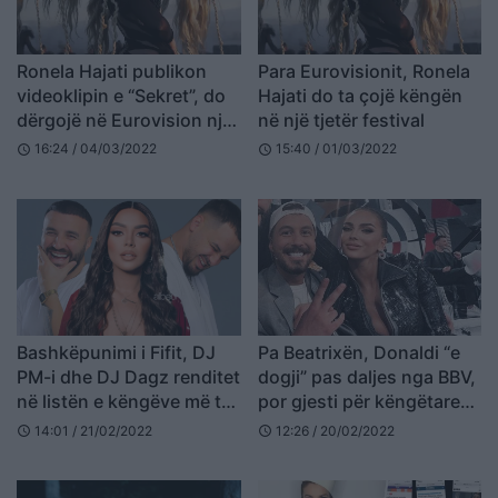
Ronela Hajati publikon
Para Eurovisionit, Ronela
videoklipin e “Sekret”, do
Hajati do ta çojë këngën
dërgojë në Eurovision një
në një tjetër festival
përrallë (VIDEO)
16:24 / 04/03/2022
15:40 / 01/03/2022
schedule
schedule
Bashkëpunimi i Fifit, DJ
Pa Beatrixën, Donaldi “e
PM-i dhe DJ Dagz renditet
dogji” pas daljes nga BBV,
në listën e këngëve më të
por gjesti për këngëtaren
dëgjuarave në botë
po bën xhiron e rrjetit
14:01 / 21/02/2022
12:26 / 20/02/2022
schedule
schedule
(VIDEO)