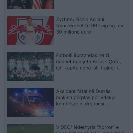
firmën e Trump
Zyrtare, Fisnik Asllani
transferohet te RB Leipzig për
30 milionë euro
Futbolli librazhdas në zi,
ndahet nga jeta Besnik Çota,
ish-kapiten dhe ish-trajner i
Sopotit
Aksident fatal në Durrës,
makina përplas për vdekje
këmbësorin; drejtuesi
shoqërohet në polici
VIDEO/ Ndërhyrja “horror” e