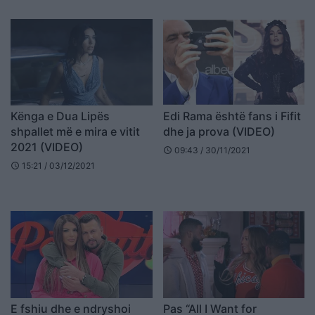
Kënga e Dua Lipës
Edi Rama është fans i Fifit
shpallet më e mira e vitit
dhe ja prova (VIDEO)
2021 (VIDEO)
09:43 / 30/11/2021
schedule
15:21 / 03/12/2021
schedule
E fshiu dhe e ndryshoi
Pas “All I Want for