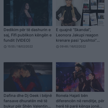
Dedikim për të dashurin e
E quajnë “Skandal”,
saj, Fifi publikon këngën e
Leonora Jakupi reagon
fundit (VIDEO)
krenare pasi “pushtoi”
mediat serbe me këngën e
15:55 / 18/02/2022
09:48 / 16/02/2022
schedule
schedule
re (FOTO LAJM)
Dafina dhe Dj Geek i bëjnë
Ronela Hajati bën
fansave dhuratën më të
diferencën në renditje, për
bukur për Shën Valentin
herë të parë kënga jonë