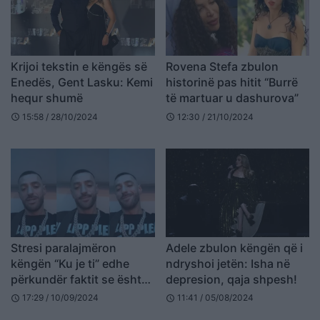
Krijoi tekstin e këngës së
Rovena Stefa zbulon
Enedës, Gent Lasku: Kemi
historinë pas hitit “Burrë
hequr shumë
të martuar u dashurova”
15:58 / 28/10/2024
12:30 / 21/10/2024
schedule
schedule
Stresi paralajmëron
Adele zbulon këngën që i
këngën “Ku je ti” edhe
ndryshoi jetën: Isha në
përkundër faktit se është
depresion, qaja shpesh!
në kërkim nga autoritetet
17:29 / 10/09/2024
11:41 / 05/08/2024
schedule
schedule
e Kosovës