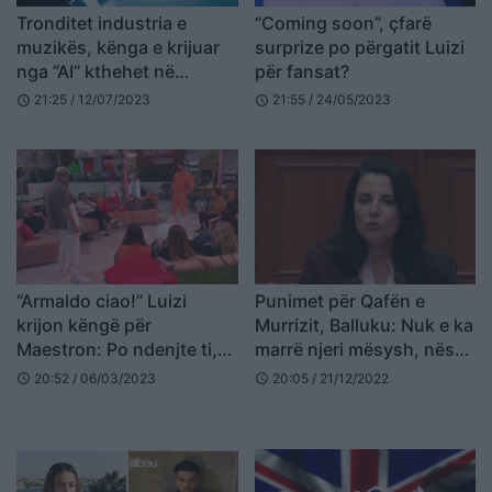
Tronditet industria e
“Coming soon”, çfarë
muzikës, kënga e krijuar
surprize po përgatit Luizi
nga “AI” kthehet në
për fansat?
problem për këngëtarët
21:25 / 12/07/2023
21:55 / 24/05/2023
schedule
schedule
“Armaldo ciao!” Luizi
Punimet për Qafën e
krijon këngë për
Murrizit, Balluku: Nuk e ka
Maestron: Po ndenjte ti,
marrë njeri mësysh, nëse
ikën Olta
do ishte ashtu do i
20:52 / 06/03/2023
20:05 / 21/12/2022
schedule
schedule
këndonim diku