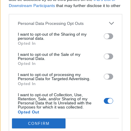
Downstream Participants
that may further disclose it to other
third parties.
Personal Data Processing Opt Outs
I want to opt-out of the Sharing of my
personal data.
Opted In
Xhensila dhe Noizy,
“Falja jetën, mos e shuj”,
kënga që do të na
Gjiko befason me lëvizjen
I want to opt-out of the Sale of my
Personal Data.
shoqërojë gjatë netëve të
e fundit pas akuzave për
Opted In
verës (VIDEO)
abuzim me të miturën
08:38 / 07/06/2022
12:26 / 16/04/2022
schedule
schedule
(VIDEO)
I want to opt-out of processing my
Personal Data for Targeted Advertising.
Opted In
I want to opt-out of Collection, Use,
Retention, Sale, and/or Sharing of my
Personal Data that Is Unrelated with the
Purposes for which it was collected.
Opted Out
CONFIRM
Më shpejt nga ç’prisni, Era
Kënga e fundit e Nora