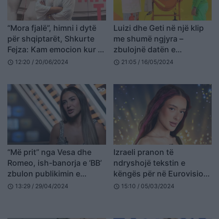
“Mora fjalë”, himni i dytë
Luizi dhe Geti në një klip
për shqiptarët, Shkurte
me shumë ngjyra –
Fejza: Kam emocion kur e
zbulojnë datën e
këndoj
publikimit të
12:20 / 20/06/2024
21:05 / 16/05/2024
schedule
schedule
bashkëpunimit të tyre më
të ri
“Më prit” nga Vesa dhe
Izraeli pranon të
Romeo, ish-banorja e ‘BB’
ndryshojë tekstin e
zbulon publikimin e
këngës për në Eurovision
këngës
2024
13:29 / 29/04/2024
15:10 / 05/03/2024
schedule
schedule