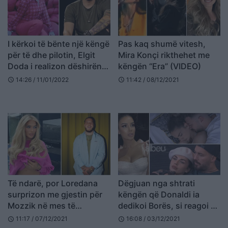
I kërkoi të bënte një këngë
Pas kaq shumë vitesh,
për të dhe pilotin, Elgit
Mira Konçi rikthehet me
Doda i realizon dëshirën
këngën “Era” (VIDEO)
Monikës (FOTO LAJM)
14:26 / 11/01/2022
11:42 / 08/12/2021
schedule
schedule
Të ndarë, por Loredana
Dëgjuan nga shtrati
surprizon me gjestin për
këngën që Donaldi ia
Mozzik në mes të
dedikoi Borës, si reagoi ai
koncertiti (VIDEO)
dhe Beatrixi (VIDEO)
11:17 / 07/12/2021
16:08 / 03/12/2021
schedule
schedule