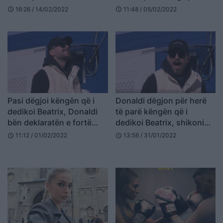
(VIDEO)
në “Eurovision” po bën
16:26 / 14/02/2022
11:48 / 05/02/2022
schedule
schedule
namin
Pasi dëgjoi këngën që i
Donaldi dëgjon për herë
dedikoi Beatrix, Donaldi
të parë këngën që i
bën deklaratën e fortë
dedikoi Beatrix, shikoni
(VIDEO)
reagimin (VIDEO)
11:12 / 01/02/2022
13:56 / 31/01/2022
schedule
schedule