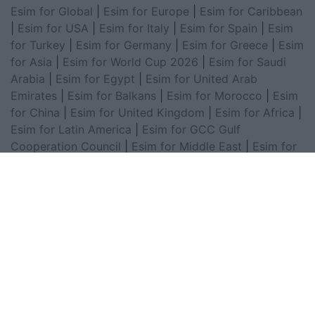
Esim for Global
|
Esim for Europe
|
Esim for Caribbean
|
Esim for USA
|
Esim for Italy
|
Esim for Spain
|
Esim
for Turkey
|
Esim for Germany
|
Esim for Greece
|
Esim
for Asia
|
Esim for World Cup 2026
|
Esim for Saudi
Arabia
|
Esim for Egypt
|
Esim for United Arab
Emirates
|
Esim for Balkans
|
Esim for Morocco
|
Esim
for China
|
Esim for United Kingdom
|
Esim for Africa
|
Esim for Latin America
|
Esim for GCC Gulf
Cooperation Council
|
Esim for Middle East
|
Esim for
South America
|
Esim for Canada
|
Esim for Mexico
|
Esim for Japan
|
Esim for Albania
|
Esim for Kosovo
|
Esim for Switzerland
|
Esim for Tunisia
|
Esim for
South Africa
|
Esim for Algeria
|
Esim for Portugal
|
Esim for Brazil
|
Esim for Argentina
|
Esim for
Colombia
|
Esim for Hong Kong
|
Esim for Thailand
|
Esim for Macau
|
Esim for Malaysia
|
Esim for Vietnam
|
Esim for South Korea
|
Esim for Austria
|
Esim for
Netherlands
|
Esim for Australia
|
Esim for Russia
|
Esim for India
|
Esim for Chile
|
Esim for Peru
|
Esim