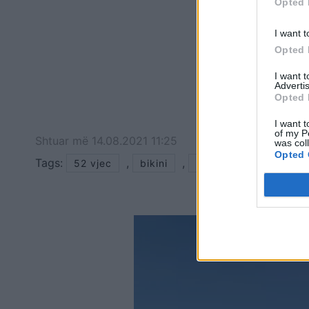
Opted 
I want t
Opted 
I want 
Advertis
Opted 
I want t
of my P
Shtuar
më
14.08.2021 11:25
was col
Opted 
Tags:
,
,
52 vjec
bikini
manjola nallbani