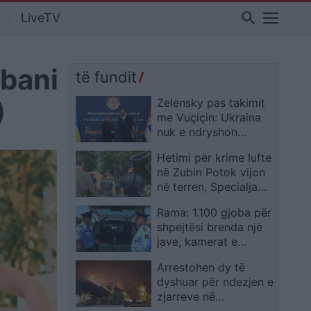
search
LiveTV
lbani
të fundit
)
Zelensky pas takimit
me Vuçiçin: Ukraina
nuk e ndryshon
qëndrimin, nuk do ta
Hetimi për krime lufte
njohë Kosovën
në Zubin Potok vijon
në terren, Specialja
publikon pamje
Rama: 1.100 gjoba për
shpejtësi brenda një
jave, kamerat e
trafikut pritet të nisin
Arrestohen dy të
së shpejti monitorimin
dyshuar për ndezjen e
zjarreve në
Makedonski Brod dhe