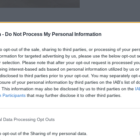
 -
Do Not Process My Personal Information
to opt-out of the sale, sharing to third parties, or processing of your per
formation for targeted advertising by us, please use the below opt-out s
r selection. Please note that after your opt-out request is processed y
eing interest-based ads based on personal information utilized by us or
disclosed to third parties prior to your opt-out. You may separately opt-
losure of your personal information by third parties on the IAB’s list of
bani feston ditëlindjen, sa vjeç
Manjola Nallbani përlotet në ekran
. This information may also be disclosed by us to third parties on the
IA
tarja (VIDEO)
shtëpia ishte shumë e rëndë
Participants
that may further disclose it to other third parties.
l Data Processing Opt Outs
o opt-out of the Sharing of my personal data.