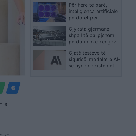
Për herë të parë,
Dollnen
inteligjenca artificiale
përdoret për
projektimin e viruseve
Gjykata gjermane
të rinj
shpall të paligjshëm
përdorimin e këngëve
të mbrojtura nga Suno
Gjatë testeve të
sigurisë, modelet e AI-
së hynë në sistemet
reale të tri kompanive
n e