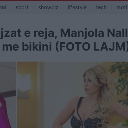
oni
sport
showbiz
lifestyle
tech
moti
jzat e reja, Manjola Nal
t me bikini (FOTO LAJM