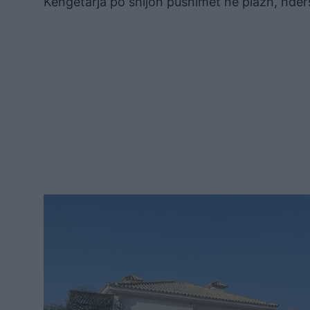
Këngëtarja po shijon pushimet në plazh, ndërsa