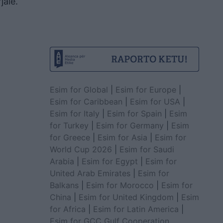
jalë.
Esim for Global
|
Esim for Europe
|
Esim for Caribbean
|
Esim for USA
|
Esim for Italy
|
Esim for Spain
|
Esim
for Turkey
|
Esim for Germany
|
Esim
for Greece
|
Esim for Asia
|
Esim for
World Cup 2026
|
Esim for Saudi
Arabia
|
Esim for Egypt
|
Esim for
United Arab Emirates
|
Esim for
Balkans
|
Esim for Morocco
|
Esim for
China
|
Esim for United Kingdom
|
Esim
for Africa
|
Esim for Latin America
|
Esim for GCC Gulf Cooperation