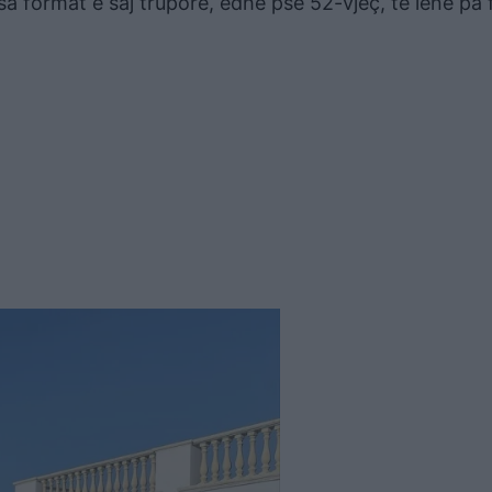
 format e saj trupore, edhe pse 52-vjeç, të lënë pa f