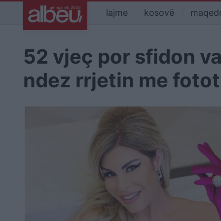
lajme
kosovë
maqed
52 vjeç por sfidon va
ndez rrjetin me foto