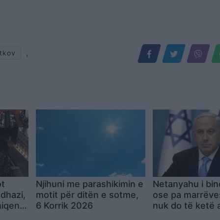
,
etkov
ot
Njihuni me parashikimin e
Netanyahu i bin
adhazi,
motit për ditën e sotme,
ose pa marrëves
hiqen:
6 Korrik 2026
nuk do të ketë
heqjen
bërthamore