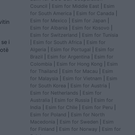
Council
|
Esim for Middle East
|
Esim
for South America
|
Esim for Canada
|
Esim for Mexico
|
Esim for Japan
|
itin
Esim for Albania
|
Esim for Kosovo
|
Esim for Switzerland
|
Esim for Tunisia
se i
|
Esim for South Africa
|
Esim for
Algeria
|
Esim for Portugal
|
Esim for
hotë
Brazil
|
Esim for Argentina
|
Esim for
Colombia
|
Esim for Hong Kong
|
Esim
for Thailand
|
Esim for Macau
|
Esim
for Malaysia
|
Esim for Vietnam
|
Esim
for South Korea
|
Esim for Austria
|
Esim for Netherlands
|
Esim for
Australia
|
Esim for Russia
|
Esim for
India
|
Esim for Chile
|
Esim for Peru
|
Esim for Poland
|
Esim for North
Macedonia
|
Esim for Sweden
|
Esim
for Finland
|
Esim for Norway
|
Esim for