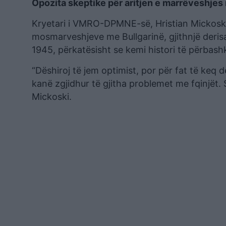
Opozita skeptike për aritjen e marrëveshjes
Kryetari i VMRO-DPMNE-së, Hristian Mickoski 
mosmarveshjeve me Bullgarinë, gjithnjë derisa 
1945, përkatësisht se kemi histori të përbash
“Dëshiroj të jem optimist, por për fat të keq 
kanë zgjidhur të gjitha problemet me fqinjët.
Mickoski.