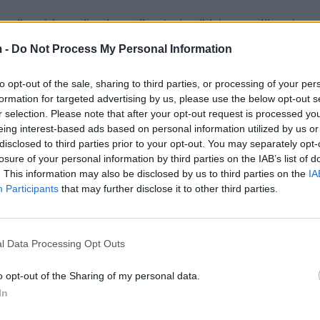
rrëveshje e cila sipas tij nuk do të ishte e njëanshm
. Mickoski gjithashtu akuzoi qeverinë maqedonase për
 -
Do Not Process My Personal Information
 bullgare, duke hedhur dyshime për heqje dorë nga ç
qedonase.
to opt-out of the sale, sharing to third parties, or processing of your per
formation for targeted advertising by us, please use the below opt-out s
ryetarit të opozitës i ka quajtur patriotizëm të rremë
r selection. Please note that after your opt-out request is processed y
dorë nga vijat e kuqe të miratuara në Kuvend”.
eing interest-based ads based on personal information utilized by us or
disclosed to third parties prior to your opt-out. You may separately opt-
politike të shfaqë marketing politik të ulët dhe të lir
losure of your personal information by third parties on the IAB’s list of
. This information may also be disclosed by us to third parties on the
IA
hëm. Nuk ka asnjë lëvizje nga pozicionet tona sa i për
Participants
that may further disclose it to other third parties.
nas, Dimitar Kovaçevski.
gut Shkup-Sofje
l Data Processing Opt Outs
 të bisedojnë që të tejkalojnë dallimet dhe të mund 
risa kjo të ndodhë, mendoj se është shumë e rëndësi
o opt-out of the Sharing of my personal data.
eformues, implementimin e reformave që do ta ofrojn
In
etë që të avancohen reformat dhe sa më shpejt që b