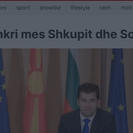
oni
sport
showbiz
lifestyle
tech
moti
hkri mes Shkupit dhe S