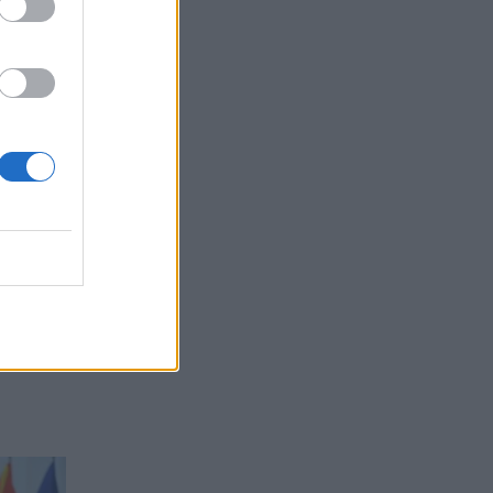
r.
Veriut
ciatave
ik,
zultate,
bllokoi