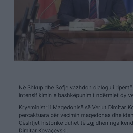
Në Shkup dhe Sofje vazhdon dialogu i ripërtëri
intensifikimin e bashkëpunimit ndërmjet dy v
Kryeministri i Maqedonisë së Veriut Dimitar 
përcaktuara për veçimin maqedonas dhe ident
Çështjet historike duhet të zgjidhen nga kënd
Dimitar Kovaçevski.