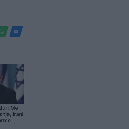
dur: Me
hje, Irani
 armë