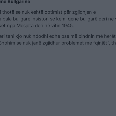
 me Bullgarinë
thotë se nuk është optimist për zgjidhjen e
pala bullgare insiston se kemi qenë bullgarë deri në v
kët nga Mesjeta deri në vitin 1945.
deri tani kjo nuk ndodhi edhe pse më bindnin më herët 
 Shohim se nuk janë zgjidhur problemet me fqinjët”, t