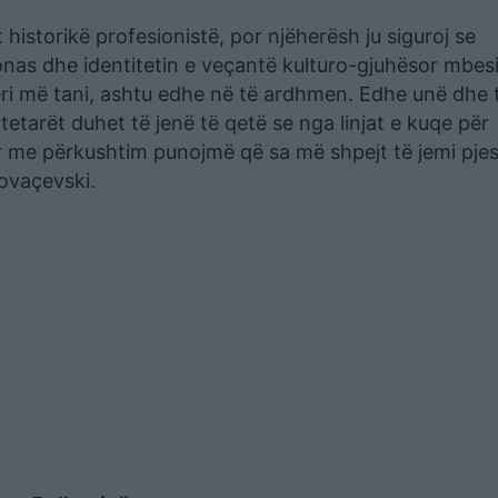
t historikë profesionistë, por njëherësh ju siguroj se
nas dhe identitetin e veçantë kulturo-gjuhësor mbesi
ri më tani, ashtu edhe në të ardhmen. Edhe unë dhe t
etarët duhet të jenë të qetë se nga linjat e kuqe për
or me përkushtim punojmë që sa më shpejt të jemi pje
Kovaçevski.