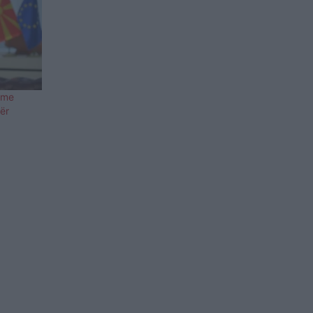
 me
për