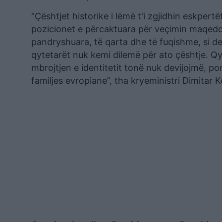
“Çështjet historike i lëmë t’i zgjidhin eskpertë
pozicionet e përcaktuara për veçimin maqedo
pandryshuara, të qarta dhe të fuqishme, si de
qytetarët nuk kemi dilemë për ato çështje. Qyt
mbrojtjen e identitetit tonë nuk devijojmë, p
familjes evropiane”, tha kryeministri Dimitar 