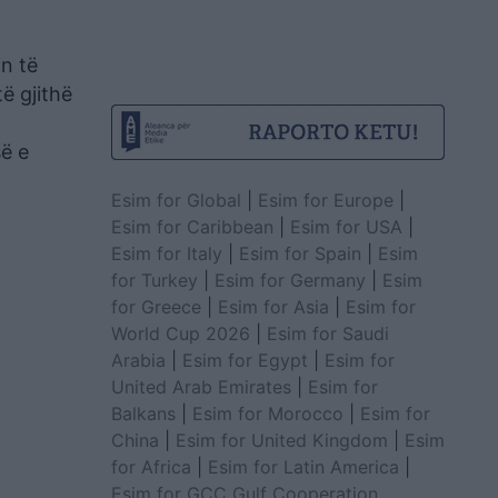
n të
ë gjithë
së e
Esim for Global
|
Esim for Europe
|
Esim for Caribbean
|
Esim for USA
|
Esim for Italy
|
Esim for Spain
|
Esim
for Turkey
|
Esim for Germany
|
Esim
for Greece
|
Esim for Asia
|
Esim for
World Cup 2026
|
Esim for Saudi
Arabia
|
Esim for Egypt
|
Esim for
United Arab Emirates
|
Esim for
Balkans
|
Esim for Morocco
|
Esim for
China
|
Esim for United Kingdom
|
Esim
for Africa
|
Esim for Latin America
|
Esim for GCC Gulf Cooperation