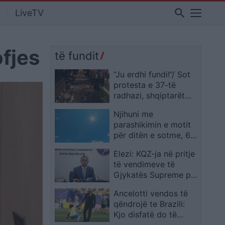
search
LiveTV
ofjes
të fundit
“Ju erdhi fundi!”/ Sot
protesta e 37-të
radhazi, shqiptarët
nuk tërhiqen: Rama të
Njihuni me
japë dorëheqjen
parashikimin e motit
menjëherë!
për ditën e sotme, 6
Korrik 2026
Elezi: KQZ-ja në pritje
të vendimeve të
Gjykatës Supreme për
certifikimin e
Ancelotti vendos të
rezultateve
qëndrojë te Brazili:
Kjo disfatë do të
shërbejë për nisjen e