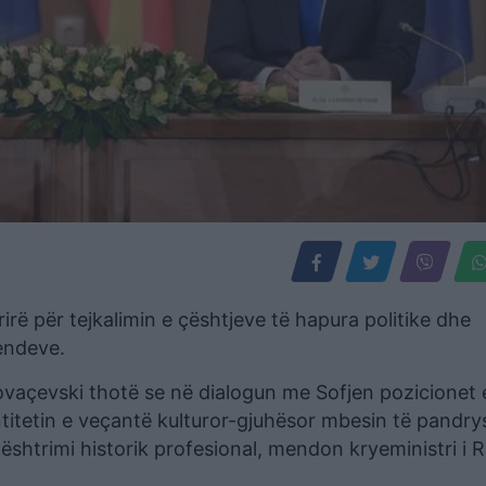
rë për tejkalimin e çështjeve të hapura politike dhe
endeve.
Kovaçevski thotë se në dialogun me Sofjen pozicionet 
itetin e veçantë kulturor-gjuhësor mbesin të pandry
ështrimi historik profesional, mendon kryeministri i