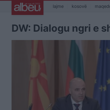
lajme
kosovë
maqed
DW: Dialogu ngri e s