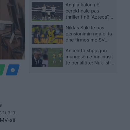
Anglia kalon në
një cikli të ri
çerekfinale pas
thrillerit në “Azteca”,
Meksika mposhtet 3-
Niklas Sule lë pas
2 dhe Bellingham
pensionimin nga elita
shkëlqen
dhe firmos me SV
Tiefenbach: Dua ta
Ancelotti shpjegon
shijoj futbollin
mungesën e Viniciusit
ndryshe
te penalltitë: Nuk ishte
pjesë e listës së
përzgjedhur
e
shuara.
 RMV-së