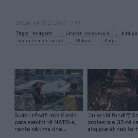
Shtuar
më
12.02.2022 17:47
Tags:
,
,
bullgaria
Dimitar Kovaçevski
kiril p
,
,
maqedonia e veriut
Shkupi
Sofja
Sulm i rëndë mbi Kievin
“Ju erdhi fundi!”/ S
para samitit të NATO-s,
protesta e 37-të r
nëntë viktima dhe
shqiptarët nuk tër
dhjetëra të plagosur
Rama të japë dorë