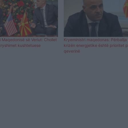
 i Maqedonisë së Veriut: Chollet
Kryeministri maqedonas: Përballja
ryshimet kushtetuese
krizën energjetike është prioritet 
qeverinë